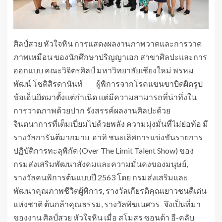
ศิลป์สวย หัวใจหิน การแสดงผลงานภาพวาดและการวาด
ภาพเหมือน ของนักศึกษาปริญญาเอก สาขาศิลปะและการ
ออกแบบ คณะวิจิตรศิลป์ มหาวิทยาลัยเชียงใหม่ พรหม
พัฒน์ โชติสิรดานันท์ ผู้พิการจากโรคแขนขาบิดผิดรูป
ข้อเอ็นยึดมาตั้งแต่กำเนิด แต่มีความสามารถที่น่าทึ่งใน
การวาดภาพด้วยปาก รังสรรค์ผลงานศิลปะด้วย
จินตนาการที่เต็มเปี่ยมไปด้วยพลัง ความมุ่งมั่นที่ไม่ย่อท้อ มี
รางวัลการันตีมากมาย อาทิ ชนะเลิศการแข่งขันรายการ
ปฏิบัติการทะลุพิกัด (Over The Limit Talent Show) ของ
กรมส่งเสริมพัฒนาสังคมและความมั่นคงของมนุษย์,
รางวัลคนพิการต้นแบบปี 2563 โดย กรมส่งเสริมและ
พัฒนาคุณภาพชีวิตผู้พิการ, รางวัลเกียรติคุณเยาวชนดีเด่น
แห่งชาติ ต้นกล้าคุณธรรม, รางวัลพิฆเนศวร จึงเป็นที่มา
ของงาน ศิลป์สวย หัวใจหิน เมื่อ สโมสร ซอนต้า อี-คลับ