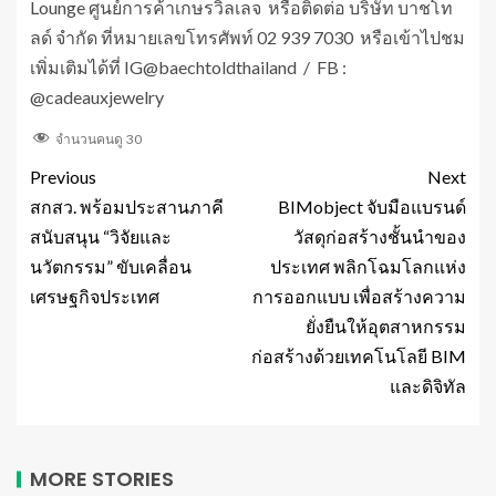
Lounge ศูนย์การค้าเกษรวิลเลจ หรือติดต่อ บริษัท บาชโท
ลด์ จำกัด ที่หมายเลขโทรศัพท์ 02 939 7030 หรือเข้าไปชม
เพิ่มเติมได้ที่ IG@baechtoldthailand / FB :
@cadeauxjewelry
จำนวนคนดู
30
Previous
Next
สกสว. พร้อมประสานภาคี
BIMobject จับมือแบรนด์
สนับสนุน “วิจัยและ
วัสดุก่อสร้างชั้นนำของ
นวัตกรรม” ขับเคลื่อน
ประเทศ พลิกโฉมโลกแห่ง
เศรษฐกิจประเทศ
การออกแบบ เพื่อสร้างความ
ยั่งยืนให้อุตสาหกรรม
ก่อสร้างด้วยเทคโนโลยี BIM
และดิจิทัล
MORE STORIES