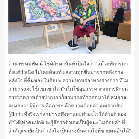
ด้าน พรหมพัฒน์ โชติสิรดานันท์ เปิดใจว่า “แม้จะพิการมา
ตั้งแต่กำเนิด ไม่เคยท้อแท้ ผลงานทุกชิ้นมาจากพลังกาย
พลังใจ ที่ชื่นชอบในศิลปะ ความบกพร่องทางร่างกาย ที่ไม่
สามารถจะใช้แขนขาได้ มันไม่ใช่อุปสรรค จากการฝึกฝน
การวาดภาพด้วยปาก เราก็สามารถทำออกมาได้ คนอาจ
จะมองว่า ผู้พิการ คือภาระ คือความด้อยค่า แต่เรากลับ
รู้สึกว่า ที่จริงเราสามารถพึ่งพาและทำอะไรได้ด้วยตัวเอง
ทำได้เท่าคนปกติ จะรู้สึกว่าตัวเองเป็นผู้ชนะ ไม่ด้อยค่า ที่
สำคัญเรายังเป็นกำลังใจ เป็นแรงบันดาลใจที่ช่วยคนอื่นได้”