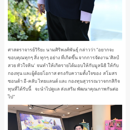
ศาสตราจารย์วิริยะ นามศิริพงศ์พันธุ์ กล่าวว่า “อยากจะ
ขอบคุณทุกๆ สิ่ง ทุกๆ อย่าง ที่เกิดขึ้น จากการจัดงาน ‘ศิลป์
สวย หัวใจหิน’ จนทำให้เกิดรายได้มอบให้กับมูลนิธิ ให้กับ
กองทุน และผู้ด้อยโอกาส ตรงกับความตั้งใจของ สโมสร
ซอนต้า อี-คลับ ไทยแลนด์ และ กองทุนสุวรรณวาจกกสิกิจ
ทุนที่ได้รับนี้ จะนำไปดูแล ส่งเสริม พัฒนาคุณภาพกันต่อ
ไป”