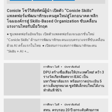
Conicle โชว์วิสัยทัศน์ผู้นำ เปิดตัว “Conicle Skills”
แพลตฟอร์มพัฒนาทักษะคนยุคใหม่สู่โลกอนาคต พลิก
โฉมองค์กรสู่ Skills-Based Organization ขับเคลื่อน
แรงงานไทยรับมือวิกฤต
● ชูแพลตฟอร์มอัจฉริยะ เปิดตัวแพลตฟอร์มเจเนอเรชั่นใหม่
“Conicle Skills” ด้านการพัฒนาทักษะคนแบบครบวงจรที่ขับเคลื่อน
ด้วย AI ครั้งแรกในไทย ● เปิดสมการแห่งการพัฒนาทักษะคน
“Skills + AI +...
การศึกษา-ไอที
ประชาสัมพันธ์
DPU สร้างชื่อเสียงให้ประเทศไทย! คว้า 3
รางวัลเกียรติยศจาก IEAC เป็น
มหาวิทยาลัยแรก พร้อมกวาดประเมิน 5
ดาวเต็มทุกหมวด ชูสถิติเด็กจบใหม่ได้งาน
ทำทันที 95%
การศึกษา-ไอที
ประชาสัมพันธ์
สทน. ครบรอบ 20 ปี ยกระดับศักยภาพ