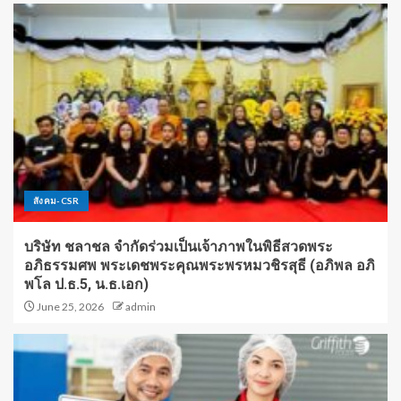
สังคม-CSR
บริษัท ชลาชล จำกัดร่วมเป็นเจ้าภาพในพิธีสวดพระ
อภิธรรมศพ พระเดชพระคุณพระพรหมวชิรสุธี (อภิพล อภิ
พโล ป.ธ.5, น.ธ.เอก)
June 25, 2026
admin