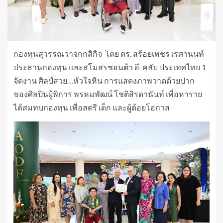
กองทุนสุวรรณวาจกกสิกิจ โดย ดร. สร้อยเพชร เรศานนท์
ประธานกองทุน และสโมสรซอนต้า อี-คลับ ประเทศไทย 1
จัดงาน ศิลป์สวย…หัวใจหิน การแสดงภาพวาดด้วยปาก
ของศิลปินผู้พิการ พรหมพัฒน์ โชติสิรดานันท์ เพื่อหาราย
ได้สมทบกองทุน เพื่อสตรี เด็ก และผู้ด้อยโอกาส