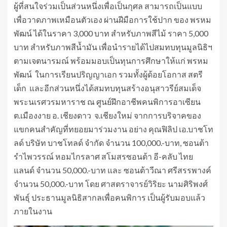
ผู้ที่สนใจร่วมเป็นส่วนหนึ่งเพื่อเป็นกุศล สามารถเป็นแบบ
เพื่อวาดภาพเหมือนตัวเอง ผ่านฝีมือการใช้ปาก ของ พรหม
พัฒน์ ได้ในราคา 3,000 บาท สำหรับภาพสีไม้ ราคา 5,000
บาท สำหรับภาพสีน้ำมัน เพื่อนำรายได้ไปสมทบทุนมูลนิธิฯ
ตามเจตนารมณ์ พร้อมมอบเป็นทุนการศึกษาให้แก่ พรหม
พัฒน์ ในการเรียนปริญญาเอก รวมทั้งผู้ด้อยโอกาส สตรี
เด็ก และอีกส่วนหนึ่งได้สมทบทุนสร้างอนุสาวรีย์สมเด็จ
พระนเรศวรมหาราช ณ ศูนย์ฝึกอาชีพคนพิการอาเซียน
ต.เมืองงาย อ. เชียงดาว จ.เชียงใหม่ จากการบริจาคของ
แขกคนสำคัญที่ทยอยมาร่วมงาน อย่าง คุณฟิลิป เอ.บาชโท
ลด์ บริษัท บาชโทลด์ จำกัด จำนวน 100,000.-บาท, ซอนต้า
รำไพวรรณ์ หอมไกรลาศ สโมสรซอนต้า อี-คลับ ไทย
แลนด์ จำนวน 50,000.-บาท และ ซอนต้าวีณา ศรีสรรพางค์
จำนวน 50,000.-บาท โดย ศาสตราจารย์วิริยะ นามศิริพงศ์
พันธุ์ ประธานมูลนิธิสากลเพื่อคนพิการ เป็นผู้รับมอบแล้ว
ภายในงาน