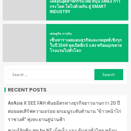
เคลื่อนอุตสาหกรรมไทย หนุน SMEs ก้าว
กระโดด โตไปด้วยกัน สู่ SMART
INDUSTRY
เศรษฐกิจ-การเงิน
เซ็นทาราเผยแผนธุรกิจและกลยุทธ์เชิงรุก
ในปี 2569 ลุยเปิดอีก 5 แห่ง พร้อมมุ่งขยาย
โรงแรมไปทั่วโลก
RECENT POSTS
AirAsia X SEE FAH พันธมิตรทางธุรกิจยาวนานกว่า 20 ปี
ต่อยอดเสิร์ฟความอร่อย ยกเมนูระดับตำนาน “ข้าวหน้าไก่
ราชวงศ์” พุ่งทะยานสู่น่านฟ้า
ชวนรู้จักซิม my by NT เน็ตเร็ว แรง คุ้มค่าทั่วไทย พร้อม