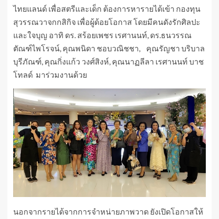
ไทยแลนด์ เพื่อสตรีและเด็ก ต้องการหารายได้เข้า กองทุน
สุวรรณวาจกกสิกิจ เพื่อผู้ด้อยโอกาส โดยมีคนดังรักศิลปะ
และใจบุญ อาทิ ดร. สร้อยเพชร เรศานนท์, ดร.ธนวรรณ
ตัณฑ์ไพโรจน์, คุณพนิดา ชอบวณิชชา, คุณรัญชา บริบาล
บุรีภัณฑ์, คุณกิ่งแก้ว วงศ์สิงห์, คุณนาฏลีลา เรศานนท์ บาช
โทลด์ มาร่วมงานด้วย
นอกจากรายได้จากการจำหน่ายภาพวาด ยังเปิดโอกาสให้