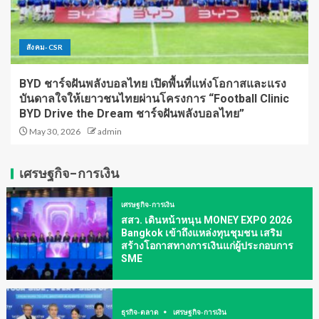
สังคม-CSR
BYD ชาร์จฝันพลังบอลไทย เปิดพื้นที่แห่งโอกาสและแรง
บันดาลใจให้เยาวชนไทยผ่านโครงการ “Football Clinic
BYD Drive the Dream ชาร์จฝันพลังบอลไทย”
May 30, 2026
admin
เศรษฐกิจ-การเงิน
เศรษฐกิจ-การเงิน
สสว. เดินหน้าหนุน MONEY EXPO 2026
Bangkok เข้าถึงแหล่งทุนชุมชน เสริม
สร้างโอกาสทางการเงินแก่ผู้ประกอบการ
SME
ธุรกิจ-ตลาด
เศรษฐกิจ-การเงิน