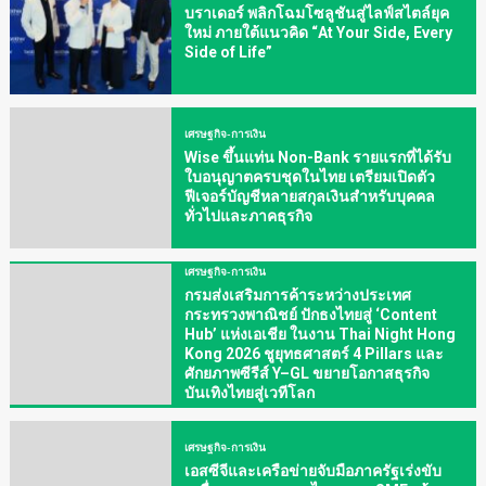
บราเดอร์ พลิกโฉมโซลูชันสู่ไลฟ์สไตล์ยุค
ใหม่ ภายใต้แนวคิด “At Your Side, Every
Side of Life”
เศรษฐกิจ-การเงิน
Wise ขึ้นแท่น Non-Bank รายแรกที่ได้รับ
ใบอนุญาตครบชุดในไทย เตรียมเปิดตัว
ฟีเจอร์บัญชีหลายสกุลเงินสำหรับบุคคล
ทั่วไปและภาคธุรกิจ
เศรษฐกิจ-การเงิน
กรมส่งเสริมการค้าระหว่างประเทศ
กระทรวงพาณิชย์ ปักธงไทยสู่ ‘Content
Hub’ แห่งเอเชีย ในงาน Thai Night Hong
Kong 2026 ชูยุทธศาสตร์ 4 Pillars และ
ศักยภาพซีรีส์ Y–GL ขยายโอกาสธุรกิจ
บันเทิงไทยสู่เวทีโลก
เศรษฐกิจ-การเงิน
เอสซีจีและเครือข่ายจับมือภาครัฐเร่งขับ