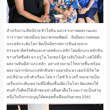
สำหรับงาน ศิลป์สวย หัวใจหิน นอกจากภาพผลงานและ
การวาดภาพเหมือน ของ พรหมพัฒน์ ยังมีผลงานพลอย
แกะสลักระดับโลก จัดเป็นนิทรรศการหินสวยจาก
ธรรมชาติคริสตัลและควอตซ์แกะสลัก โดยนักแกะสลักหิน
ชาวสวิสชื่อดัง มร.บรูโน โมเซอร์ ผู้ล่วงลับไปแล้ว แต่ได้ทิ้ง
ผลงานหินมีค่าแกะสลัก อย่างสวยงามไว้หลายชิ้น พร้อม
ผลงานจากนักแกะสลักหินชาวเยอรมัน มร.เฮอร์เบิร์ท ไค
ลน์ ที่นํามาเข้าตัวเรือน โดย กาโดซ์ จิวเวลรี่ จนกลายเป็น
เครื่องประดับงดงามที่มีเพียงชิ้นเดียวในโลก จัดแสดงให้
คนหัวใจศิลป์ได้เข้าชมอย่างตื่นตาตื่นใจ และร่วมเป็นส่วน
หนึ่งในกิจกรรมบุญได้ตลอดทั้งเดือนกันยายน 2565