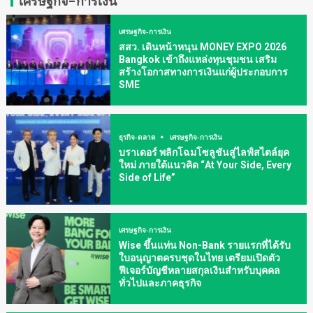
เศรษฐกิจ-การเงิน
เศรษฐกิจ-การเงิน
สสว. เดินหน้าหนุน MONEY EXPO 2026
Bangkok เข้าถึงแหล่งทุนชุมชน เสริม
สร้างโอกาสทางการเงินแก่ผู้ประกอบการ
SME
ธุรกิจ-ตลาด
เศรษฐกิจ-การเงิน
บราเดอร์ พลิกโฉมโซลูชันสู่ไลฟ์สไตล์ยุค
ใหม่ ภายใต้แนวคิด “At Your Side, Every
Side of Life”
เศรษฐกิจ-การเงิน
Wise ขึ้นแท่น Non-Bank รายแรกที่ได้รับ
ใบอนุญาตครบชุดในไทย เตรียมเปิดตัว
ฟีเจอร์บัญชีหลายสกุลเงินสำหรับบุคคล
ทั่วไปและภาคธุรกิจ