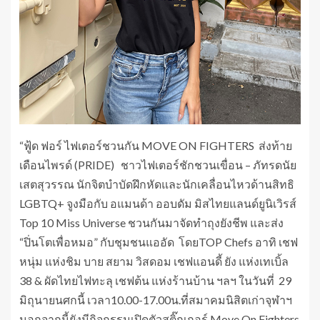
“ฟู้ด ฟอร์ ไฟเตอร์ชวนกัน MOVE ON FIGHTERS ส่งท้าย
เดือนไพรด์ (PRIDE) ชาวไฟเตอร์ชักชวนเขื่อน – ภัทรดนัย
เสตสุวรรณ นักจิตบำบัดฝึกหัดและนักเคลื่อนไหวด้านสิทธิ
LGBTQ+ จูงมือกับ อแมนด้า ออบดัม มิสไทยแลนด์ยูนิเวิรส์
Top 10 Miss Universe ชวนกันมาจัดทำถุงยังชีพ และส่ง
“ปิ่นโตเพื่อหมอ” กับชุมชนแออัด โดยTOP Chefs อาทิ เชฟ
หนุ่ม แห่งชิม บาย สยาม วิสดอม เชฟแอนดี้ ยัง แห่งเทเบิ้ล
38 & ผัดไทยไฟทะลุ เชฟต้น แห่งร้านบ้าน ฯลฯ ในวันที่ 29
มิถุนายนศกนี้ เวลา10.00-17.00น.ที่สมาคมนิสิตเก่าจุฬาฯ
นอกจากนี้ยังมีกิจกรรมเปิดตัวสติ๊กเกอร์ Move On Fighters