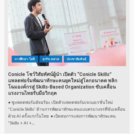
การศึกษา-ไอที
ธุรกิจ-ตลาด
ประชาสัมพันธ์
Conicle โชว์วิสัยทัศน์ผู้นำ เปิดตัว “Conicle Skills”
แพลตฟอร์มพัฒนาทักษะคนยุคใหม่สู่โลกอนาคต พลิก
โฉมองค์กรสู่ Skills-Based Organization ขับเคลื่อน
แรงงานไทยรับมือวิกฤต
● ชูแพลตฟอร์มอัจฉริยะ เปิดตัวแพลตฟอร์มเจเนอเรชั่นใหม่
“Conicle Skills” ด้านการพัฒนาทักษะคนแบบครบวงจรที่ขับเคลื่อน
ด้วย AI ครั้งแรกในไทย ● เปิดสมการแห่งการพัฒนาทักษะคน
“Skills + AI +...