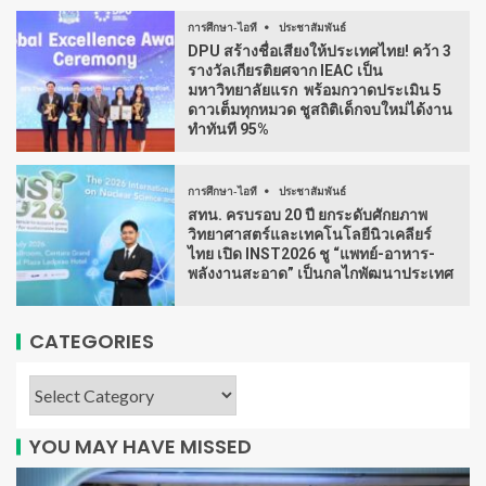
การศึกษา-ไอที
ประชาสัมพันธ์
DPU สร้างชื่อเสียงให้ประเทศไทย! คว้า 3
รางวัลเกียรติยศจาก IEAC เป็น
มหาวิทยาลัยแรก พร้อมกวาดประเมิน 5
ดาวเต็มทุกหมวด ชูสถิติเด็กจบใหม่ได้งาน
ทำทันที 95%
การศึกษา-ไอที
ประชาสัมพันธ์
สทน. ครบรอบ 20 ปี ยกระดับศักยภาพ
วิทยาศาสตร์และเทคโนโลยีนิวเคลียร์
ไทย เปิด INST2026 ชู “แพทย์-อาหาร-
พลังงานสะอาด” เป็นกลไกพัฒนาประเทศ
CATEGORIES
YOU MAY HAVE MISSED