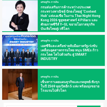
เศรษฐกิจ-การเงิน
กรมส่งเสริมการค้าระหว่างประเทศ
กระทรวงพาณิชย์ ปักธงไทยสู่ ‘Content
Hub’ แห่งเอเชีย ในงาน Thai Night Hong
Kong 2026 ชูยุทธศาสตร์ 4 Pillars และ
ศักยภาพซีรีส์ Y–GL ขยายโอกาสธุรกิจ
บันเทิงไทยสู่เวทีโลก
เศรษฐกิจ-การเงิน
เอสซีจีและเครือข่ายจับมือภาครัฐเร่งขับ
เคลื่อนอุตสาหกรรมไทย หนุน SMEs ก้าว
กระโดด โตไปด้วยกัน สู่ SMART
INDUSTRY
เศรษฐกิจ-การเงิน
เซ็นทาราเผยแผนธุรกิจและกลยุทธ์เชิงรุก
ในปี 2569 ลุยเปิดอีก 5 แห่ง พร้อมมุ่งขยาย
โรงแรมไปทั่วโลก