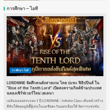
การศึกษา – ไอที
การศึกษา-ไอที
LORDNINE จัดศึกคนดังสายเกม ไทย ปะทะ ฟิลิปปินส์ ใน
“Rise of the Tenth Lord” เปิดสงครามกิลด์ข้ามประเทศ
ฉลองเซิร์ฟเวอร์ใหม่ เฮเลนา
เฉลิมฉลองครบรอบ 1 ปี LORDNINE : Infinite Class เดินหน้าสร้าง
สีสันให้คอมมูนิตี้ผู้เล่นในเอเชียตะวันออกเฉียงใต้ จัดการแข่งขัน