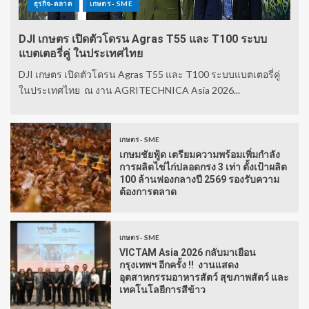
ธุรกิจ-ตลาด
เกษตร - SME
DJI เกษตร เปิดตัวโดรน Agras T55 และ T100 ระบบ
แบตเตอรี่คู่ ในประเทศไทย
DJI เกษตร เปิดตัวโดรน Agras T55 และ T100 ระบบแบตเตอรี่คู่
ในประเทศไทย ณ งาน AGRITECHNICA Asia 2026...
เกษตร - SME
เกษมชัยฟู้ด เตรียมความพร้อมเพิ่มกำลัง
การผลิตไข่ไก่ปลอดกรง 3 เท่า ตั้งเป้าผลิต
100 ล้านฟองกลางปี 2569 รองรับความ
ต้องการตลาด
เกษตร - SME
VICTAM Asia 2026 กลับมาเยือน
กรุงเทพฯ อีกครั้ง !! งานแสดง
อุตสาหกรรมอาหารสัตว์ สุขภาพสัตว์ และ
เทคโนโลยีการสีข้าว