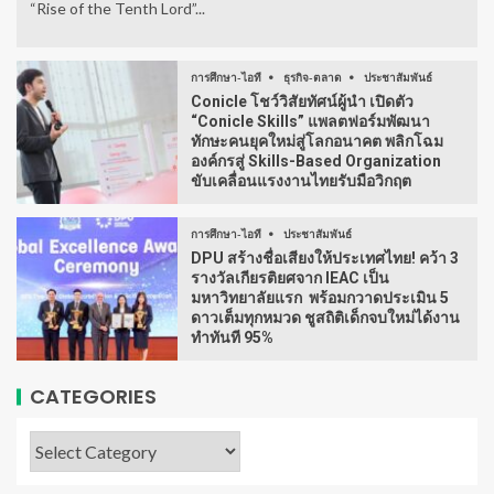
“Rise of the Tenth Lord”...
การศึกษา-ไอที
ธุรกิจ-ตลาด
ประชาสัมพันธ์
Conicle โชว์วิสัยทัศน์ผู้นำ เปิดตัว
“Conicle Skills” แพลตฟอร์มพัฒนา
ทักษะคนยุคใหม่สู่โลกอนาคต พลิกโฉม
องค์กรสู่ Skills-Based Organization
ขับเคลื่อนแรงงานไทยรับมือวิกฤต
การศึกษา-ไอที
ประชาสัมพันธ์
DPU สร้างชื่อเสียงให้ประเทศไทย! คว้า 3
รางวัลเกียรติยศจาก IEAC เป็น
มหาวิทยาลัยแรก พร้อมกวาดประเมิน 5
ดาวเต็มทุกหมวด ชูสถิติเด็กจบใหม่ได้งาน
ทำทันที 95%
CATEGORIES