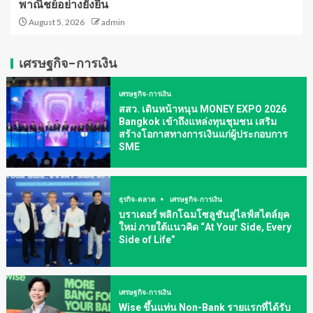
พาณิชย์อย่างยั่งยืน
August 5, 2026
admin
เศรษฐกิจ-การเงิน
เศรษฐกิจ-การเงิน
สสว. เดินหน้าหนุน MONEY EXPO 2026
Bangkok เข้าถึงแหล่งทุนชุมชน เสริม
สร้างโอกาสทางการเงินแก่ผู้ประกอบการ
SME
ธุรกิจ-ตลาด
เศรษฐกิจ-การเงิน
บราเดอร์ พลิกโฉมโซลูชันสู่ไลฟ์สไตล์ยุค
ใหม่ ภายใต้แนวคิด “At Your Side, Every
Side of Life”
เศรษฐกิจ-การเงิน
Wise ขึ้นแท่น Non-Bank รายแรกที่ได้รับ