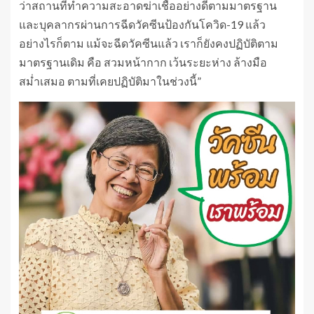
ว่าสถานที่ทำความสะอาดฆ่าเชื้ออย่างดีตามมาตรฐาน
และบุคลากรผ่านการฉีดวัคซีนป้องกันโควิด-19 แล้ว
อย่างไรก็ตาม แม้จะฉีดวัคซีนแล้ว เราก็ยังคงปฏิบัติตาม
มาตรฐานเดิม คือ สวมหน้ากาก เว้นระยะห่าง ล้างมือ
สม่ำเสมอ ตามที่เคยปฏิบัติมาในช่วงนี้”