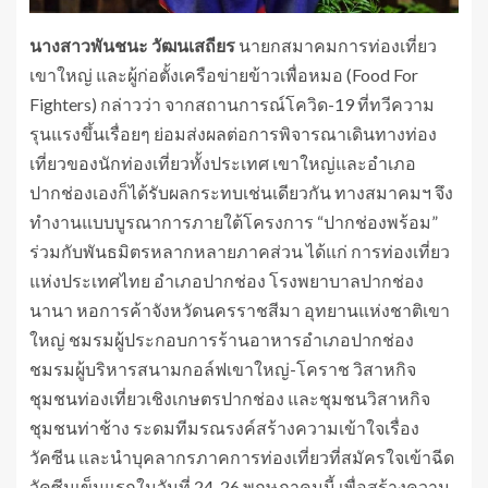
นางสาวพันชนะ วัฒนเสถียร
นายกสมาคมการท่องเที่ยว
เขาใหญ่ และผู้ก่อตั้งเครือข่ายข้าวเพื่อหมอ (Food For
Fighters) กล่าวว่า จากสถานการณ์โควิด-19 ที่ทวีความ
รุนแรงขึ้นเรื่อยๆ ย่อมส่งผลต่อการพิจารณาเดินทางท่อง
เที่ยวของนักท่องเที่ยวทั้งประเทศ เขาใหญ่และอำเภอ
ปากช่องเองก็ได้รับผลกระทบเช่นเดียวกัน ทางสมาคมฯ จึง
ทำงานแบบบูรณาการภายใต้โครงการ “ปากช่องพร้อม”
ร่วมกับพันธมิตรหลากหลายภาคส่วน ได้แก่ การท่องเที่ยว
แห่งประเทศไทย อำเภอปากช่อง โรงพยาบาลปากช่อง
นานา หอการค้าจังหวัดนครราชสีมา อุทยานแห่งชาติเขา
ใหญ่ ชมรมผู้ประกอบการร้านอาหารอำเภอปากช่อง
ชมรมผู้บริหารสนามกอล์ฟเขาใหญ่-โคราช วิสาหกิจ
ชุมชนท่องเที่ยวเชิงเกษตรปากช่อง และชุมชนวิสาหกิจ
ชุมชนท่าช้าง ระดมทีมรณรงค์สร้างความเข้าใจเรื่อง
วัคซีน และนำบุคลากรภาคการท่องเที่ยวที่สมัครใจเข้าฉีด
วัคซีนเข็มแรกในวันที่ 24-26 พฤษภาคมนี้ เพื่อสร้างความ