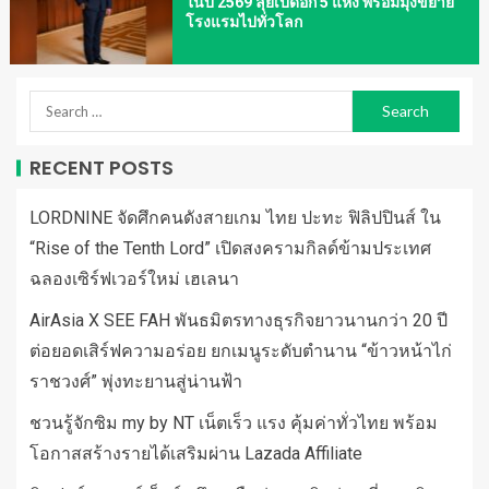
ในปี 2569 ลุยเปิดอีก 5 แห่ง พร้อมมุ่งขยาย
โรงแรมไปทั่วโลก
RECENT POSTS
LORDNINE จัดศึกคนดังสายเกม ไทย ปะทะ ฟิลิปปินส์ ใน
“Rise of the Tenth Lord” เปิดสงครามกิลด์ข้ามประเทศ
ฉลองเซิร์ฟเวอร์ใหม่ เฮเลนา
AirAsia X SEE FAH พันธมิตรทางธุรกิจยาวนานกว่า 20 ปี
ต่อยอดเสิร์ฟความอร่อย ยกเมนูระดับตำนาน “ข้าวหน้าไก่
ราชวงศ์” พุ่งทะยานสู่น่านฟ้า
ชวนรู้จักซิม my by NT เน็ตเร็ว แรง คุ้มค่าทั่วไทย พร้อม
โอกาสสร้างรายได้เสริมผ่าน Lazada Affiliate