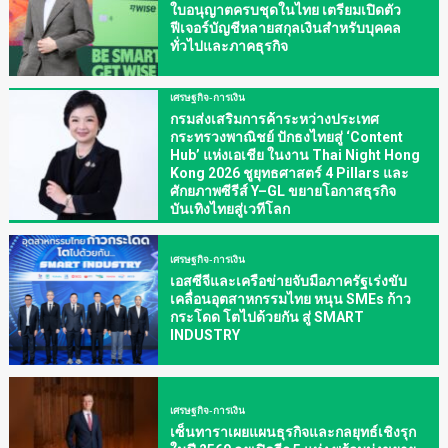
ใบอนุญาตครบชุดในไทย เตรียมเปิดตัว
ฟีเจอร์บัญชีหลายสกุลเงินสำหรับบุคคล
ทั่วไปและภาคธุรกิจ
เศรษฐกิจ-การเงิน
กรมส่งเสริมการค้าระหว่างประเทศ
กระทรวงพาณิชย์ ปักธงไทยสู่ ‘Content
Hub’ แห่งเอเชีย ในงาน Thai Night Hong
Kong 2026 ชูยุทธศาสตร์ 4 Pillars และ
ศักยภาพซีรีส์ Y–GL ขยายโอกาสธุรกิจ
บันเทิงไทยสู่เวทีโลก
เศรษฐกิจ-การเงิน
เอสซีจีและเครือข่ายจับมือภาครัฐเร่งขับ
เคลื่อนอุตสาหกรรมไทย หนุน SMEs ก้าว
กระโดด โตไปด้วยกัน สู่ SMART
INDUSTRY
เศรษฐกิจ-การเงิน
เซ็นทาราเผยแผนธุรกิจและกลยุทธ์เชิงรุก