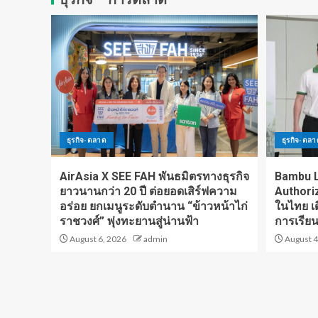
รีส์ Y–GL ขยายโอกาส
มือภาครัฐเร่งขับเคลื่อน
ธุรกิจบันเทิงไทยสู่เวที
อุตสาหกรรมไทย หนุน
โลก
SMEs ก้าวกระโดด โต
ไปด้วยกัน สู่ SMART
5
INDUSTRY
สสว. เดินหน้าหนุน
MONEY EXPO 2026
Bangkok เข้าถึงแหล่ง
ทุนชุมชน เสริมสร้าง
ธุรกิจ-ตลาด
ธุรกิจ-ตล
โอกาสทางการเงินแก่ผู้
1
ประกอบการ SME
AirAsia X SEE FAH พันธมิตรทางธุรกิจ
Bambu L
ยาวนานกว่า 20 ปี ต่อยอดเสิร์ฟความ
Authori
บราเดอร์ พลิกโฉม
อร่อย ยกเมนูระดับตำนาน “ข้าวหน้าไก่
ในไทย เ
โซลูชันสู่ไลฟ์สไตล์ยุค
ราชวงศ์” พุ่งทะยานสู่น่านฟ้า
การเรียน
ใหม่ ภายใต้แนวคิด “At
Your Side, Every Side
August 6, 2026
admin
August 4
of Life”
2
Wise ขึ้นแท่น Non-
Bank รายแรกที่ได้รับ
ใบอนุญาตครบชุดใน