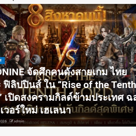
าด
sia X SEE FAH พันธมิตรทางธุรก
านกว่า 20 ปี ต่อยอดเสิร์ฟความ
ย ยกเมนูระดับตำนาน “ข้าวหน้าไ
งศ์” พุ่งทะยานสู่น่านฟ้า
, 2026
admin