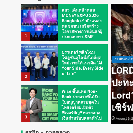
บราเดอร์ พลิกโฉม
โซลูชันสู่ไลฟ์สไตล์ยุค
ใหม่ ภายใต้แนวคิด “At
Your Side, Every Side
of Life”
2
Wise ขึ้นแท่น Non-
Bank รายแรกที่ได้รับ
ธุรกิจ-ตล
ใบอนุญาตครบชุดใน
ไทย เตรียมเปิดตัว
ศึกคนดังสายเกม ไทย
AirA
ฟีเจอร์บัญชีหลายสกุล
3
เงินสำหรับบุคคลทั่วไป
์ ใน “Rise of the Tenth
ยาวน
และภาคธุรกิจ
กรมส่งเสริมการค้า
รามกิลด์ข้ามประเทศ ฉลอง
อร่อ
ระหว่างประเทศ
กระทรวงพาณิชย์ ปักธง
่ เฮเลนา
ราชว
ไทยสู่ ‘Content Hub’
แห่งเอเชีย ในงาน Thai
4
Night Hong Kong
August 6
2026 ชูยุทธศาสตร์ 4
Pillars และศักยภาพซี
ธุรกิจ - การตลาด
เอสซีจีและเครือข่ายจับ