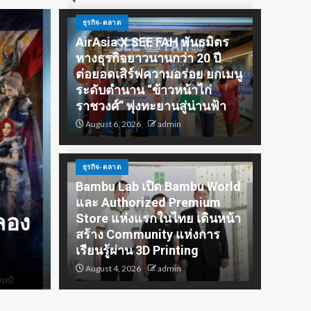
ธุรกิจ-ตลาด
AirAsia X SEE FAH พันธมิตร
ทางธุรกิจยาวนานกว่า 20 ปี
ต่อยอดเสิร์ฟความอร่อย ยกเมนู
ระดับตำนาน “ข้าวหน้าไก่
ราชวงศ์” พุ่งทะยานสู่น่านฟ้า
August 6, 2026
admin
ิจ
ธุรกิจ-ตลาด
ประชาสัมพันธ์
Bambu Lab เปิด Bambu World
ชวนรู้จักซิม my by NT เน็ตเ
และ Authorized Premium
ก่
ทั่วไทย พร้อมโอกาสสร้างร
Store แห่งแรกในไทย เดินหน้า
สร้าง Community แห่งการ
Lazada Affiliate
เรียนรู้ผ่าน 3D Printing
August 4, 2026
admin
August 6, 2026
admin