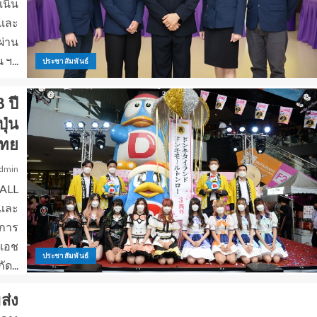
เนิน
 และ
ผ่าน
ฯ...
ประชาสัมพันธ์
 ปี
ุ่น
ไทย
dmin
MALL
 และ
ิการ
อเอช
ประชาสัมพันธ์
ัด...
ส่ง