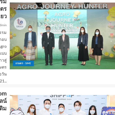
รรม
ษตร
่ยว
dmin
กรรม
ะกอบ
Agro
นแบบ
วสู่
เกษตร - SME
กษตร
อวัน
 21...
com
ลน์
ดิม