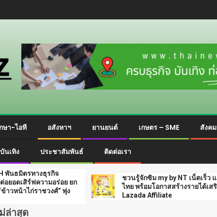
กษา-ไอที
อสังหาฯ
ยานยนต์
เกษตร – SME
สังค
บันเทิง
ประชาสัมพันธ์
ติดต่อเรา
ธุรกิจ
ชวนรู้จักซิม my by NT เน็ตเร็ว แรง คุ้มค่าทั่ว
ความอร่อย ยก
ไทย พร้อมโอกาสสร้างรายได้เสริมผ่าน
วงศ์” พุ่ง
Lazada Affiliate
่ล่าสุด