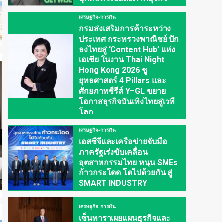
เศรษฐกิจ-การเงิน
กรมส่งเสริมการค้าระหว่าง
ประเทศ กระทรวงพาณิชย์ ปัก
ธงไทยสู่ ‘Content Hub’ แห่ง
เอเชีย ในงาน Thai Night
Hong Kong 2026 ชู
ยุทธศาสตร์ 4 Pillars และ
ศักยภาพซีรีส์ Y–GL ขยาย
โอกาสธุรกิจบันเทิงไทยสู่เวที
โลก
เศรษฐกิจ-การเงิน
เอสซีจีและเครือข่ายจับมือ
ภาครัฐเร่งขับเคลื่อน
อุตสาหกรรมไทย หนุน SMEs
ก้าวกระโดด โตไปด้วยกัน สู่
SMART INDUSTRY
เศรษฐกิจ-การเงิน
เซ็นทาราเผยแผนธุรกิจและ