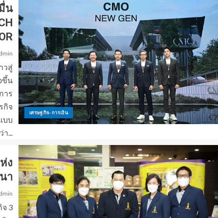
ื่น
ECH
OR
dmin
วสู่
ขึ้น
่การ
รกิจ
เศรษฐกิจ-การเงิน
ตแบบ
า...
ห่ง
ฒนา
dmin
ิจ 3