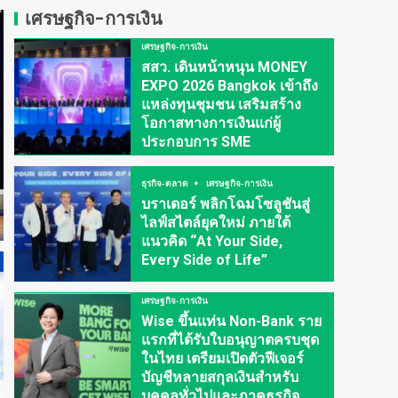
เศรษฐกิจ-การเงิน
เศรษฐกิจ-การเงิน
สสว. เดินหน้าหนุน MONEY
EXPO 2026 Bangkok เข้าถึง
แหล่งทุนชุมชน เสริมสร้าง
โอกาสทางการเงินแก่ผู้
ประกอบการ SME
ธุรกิจ-ตลาด
เศรษฐกิจ-การเงิน
บราเดอร์ พลิกโฉมโซลูชันสู่
ไลฟ์สไตล์ยุคใหม่ ภายใต้
แนวคิด “At Your Side,
Every Side of Life”
เศรษฐกิจ-การเงิน
Wise ขึ้นแท่น Non-Bank ราย
แรกที่ได้รับใบอนุญาตครบชุด
ในไทย เตรียมเปิดตัวฟีเจอร์
บัญชีหลายสกุลเงินสำหรับ
บุคคลทั่วไปและภาคธุรกิจ