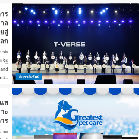
การ
วาล
สู่
โลก
dmin
ครัฐ
land
d...
ประชาสัมพันธ์
ะแส
จาะ
การ
dmin