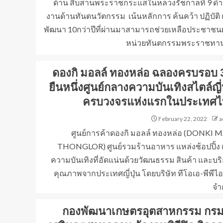
ด้าน สืบสานพระราชกระแสในหลวงรัชกาลที่ 9 ดำ
งานด้านทันตนวัตกรรม เน้นหลักการ ค้นคว้า ปฏิบัติ
พัฒนา 10กว่าปีที่ผ่านมาสามารถช่วยเหลือประชาชน
หน่วยทันตกรรมพระราชทาน 
ดองกิ มอลล์ ทองหล่อ ฉลองครบรอบ 3
ยืนหนึ่งศูนย์กลางความบันเทิงสไตล์ญี่ป
ครบวงจรแห่งแรกในประเทศ
February 22, 2022
a
ศูนย์การค้าดองกิ มอลล์ ทองหล่อ (DONKI 
THONGLOR) ศูนย์รวมร้านอาหาร แหล่งช้อปปิ้ง
ความบันเทิงที่อัดแน่นด้วยวัฒนธรรม สินค้า และบร
คุณภาพจากประเทศญี่ปุ่น โดยบริษัท ทีโอเอ-พีพีไ
จำก
กองพัฒนาเกษตรอุตสาหกรรม กรม