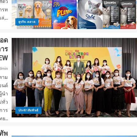
ัตว์
เกรท
่,...
ธุรกิจ-ตลาด
ยอด
การ
EW
dmin
ดตาม
อนด์
ู้นำ
ทั่ว
กการ
ประชาสัมพันธ์
ย...
ทัพ