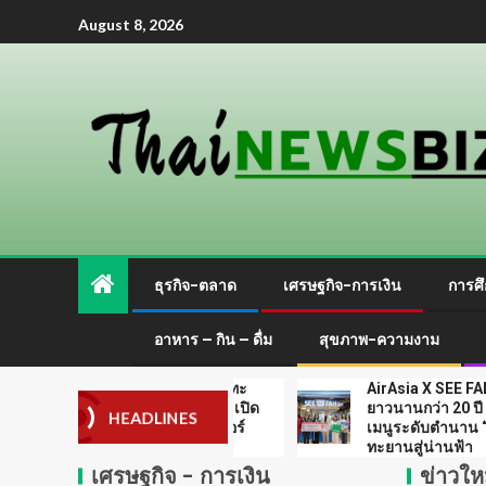
ฟีเจอร์บัญชีหลายสกุล
3
August 8, 2026
เงินสำหรับบุคคลทั่วไป
และภาคธุรกิจ
กรมส่งเสริมการค้า
ระหว่างประเทศ
กระทรวงพาณิชย์ ปักธง
ไทยสู่ ‘Content Hub’
แห่งเอเชีย ในงาน Thai
4
Night Hong Kong
2026 ชูยุทธศาสตร์ 4
Pillars และศักยภาพซี
เอสซีจีและเครือข่ายจับ
รีส์ Y–GL ขยายโอกาส
มือภาครัฐเร่งขับเคลื่อน
ธุรกิจบันเทิงไทยสู่เวที
อุตสาหกรรมไทย หนุน
โลก
ธุรกิจ-ตลาด
เศรษฐกิจ-การเงิน
การศึ
SMEs ก้าวกระโดด โต
ไปด้วยกัน สู่ SMART
5
INDUSTRY
อาหาร – กิน – ดื่ม
สุขภาพ-ความงาม
สสว. เดินหน้าหนุน
คนดังสายเกม ไทย ปะทะ
AirAsia X SEE FAH พันธมิตรทาง
MONEY EXPO 2026
se of the Tenth Lord” เปิด
ยาวนานกว่า 20 ปี ต่อยอดเสิร์ฟ
Bangkok เข้าถึงแหล่ง
HEADLINES
ระเทศ ฉลองเซิร์ฟเวอร์
เมนูระดับตำนาน “ข้าวหน้าไก่ราช
ทุนชุมชน เสริมสร้าง
ทะยานสู่น่านฟ้า
โอกาสทางการเงินแก่ผู้
1
เศรษฐกิจ - การเงิน
ข่าวใหม
ประกอบการ SME