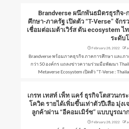
ไทย เตรียมเปิดตัว
ฟีเจอร์บัญชีหลายสกุล
Brandverse ผนึกพันธมิตรธุรกิจ-
3
เงินสำหรับบุคคลทั่วไป
และภาคธุรกิจ
ศึกษา-ภาครัฐ เปิดตัว “T-Verse” จักร
กรมส่งเสริมการค้า
เชื่อมต่อเมต้าเวิร์ส ดัน ecosystem ไทย
ระหว่างประเทศ
ระดับ
กระทรวงพาณิชย์ ปักธง
ไทยสู่ ‘Content Hub’
February 28, 2022
a
แห่งเอเชีย ในงาน Thai
4
Night Hong Kong
Brandverse พร้อมภาคธุรกิจ ภาคการศึกษา และภา
2026 ชูยุทธศาสตร์ 4
กว่า 50 องค์กร แถลงข่าวความร่วมมือพัฒนา Thai
Pillars และศักยภาพซี
เอสซีจีและเครือข่ายจับ
รีส์ Y–GL ขยายโอกาส
Metaverse Ecosystem เปิดตัว “T-Verse : Thailan
มือภาครัฐเร่งขับเคลื่อน
ธุรกิจบันเทิงไทยสู่เวที
อุตสาหกรรมไทย หนุน
โลก
SMEs ก้าวกระโดด โต
ไปด้วยกัน สู่ SMART
5
INDUSTRY
เกรท เทสท์ เพ็ท แคร์ ธุรกิจโตสวนกร
โควิด รายได้เพิ่มขึ้นเท่าตัวปีเสือ มุ่งเ
ลูกค้าผ่าน “อีคอมเมิร์ซ” แบบบูรณา
February 28, 2022
a