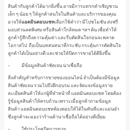
สินค้ากับลูกค้าได้มากยิ่งขึ้น อาจมีการแทรกคำเชิญชวน
เล็ก ๆ น้อย ๆ ให้ลูกค้าสนใจในสินค้าและบริการของคุณ
อาจให้
แอดมินตอบแชท
เลือกใช้คำว่า มีโปชโมชัน ส่งฟรี
มอบส่วนลดพิเศษ หรือสินค้าใกล้หมด ฯลฯ ต้น เพื่อทำให้
ลูกค้ารู้สึกถึงความคุ้มค่า และรีบตัดสินใจก่อนจะพลาด
โอกาสไป ถือเป็นบทสนทนาที่กระชับ กระตุ้นการตัดสินใจ
ลูกค้าได้เป็นอย่างดี และช่วยให้ปิดการขายได้ดียิ่งขึ้น
– มีข้อมูลสินค้าชัดเจน น่าเชื่อถือ
สิ่งสำคัญสำหรับการขายของออนไลน์ จำเป็นต้องมีข้อมูล
สินค้าชัดเจน รวมไปถึงฝึกอบรม และจัดแจงข้อมูลราย
ละเอียดสินค้าให้แก่ผู้ที่ทำหน้าที่ แอดมินตอบแชท โดยต้อง
รู้ข้อมูลสินค้าให้ครบถ้วน เพราะเมื่อลูกค้าถามข้อมูล
สินค้า แอดมินตอบแชทต้องตอบให้ได้ในทันทีและแม่นยำ
ซึ่งลูกค้าจะมองว่าร้านค้าน่าเชื่อถือได้อย่างดีเยี่ยม
– ใช้ประโยคปิดการขาย