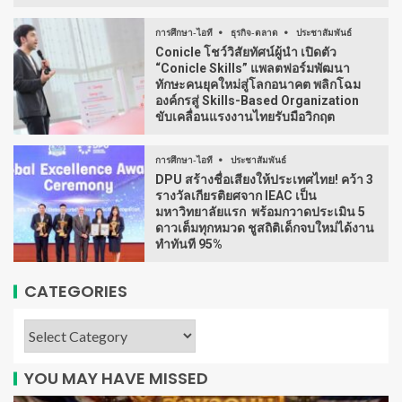
การศึกษา-ไอที
ธุรกิจ-ตลาด
ประชาสัมพันธ์
Conicle โชว์วิสัยทัศน์ผู้นำ เปิดตัว
“Conicle Skills” แพลตฟอร์มพัฒนา
ทักษะคนยุคใหม่สู่โลกอนาคต พลิกโฉม
องค์กรสู่ Skills-Based Organization
ขับเคลื่อนแรงงานไทยรับมือวิกฤต
การศึกษา-ไอที
ประชาสัมพันธ์
DPU สร้างชื่อเสียงให้ประเทศไทย! คว้า 3
รางวัลเกียรติยศจาก IEAC เป็น
มหาวิทยาลัยแรก พร้อมกวาดประเมิน 5
ดาวเต็มทุกหมวด ชูสถิติเด็กจบใหม่ได้งาน
ทำทันที 95%
CATEGORIES
YOU MAY HAVE MISSED