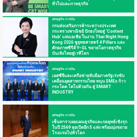
ทั่วไปและภาคธุรกิจ
เศรษฐกิจ-การเงิน
กรมส่งเสริมการค้าระหว่างประเทศ
กระทรวงพาณิชย์ ปักธงไทยสู่ ‘Content
Hub’ แห่งเอเชีย ในงาน Thai Night Hong
Kong 2026 ชูยุทธศาสตร์ 4 Pillars และ
ศักยภาพซีรีส์ Y–GL ขยายโอกาสธุรกิจ
บันเทิงไทยสู่เวทีโลก
เศรษฐกิจ-การเงิน
เอสซีจีและเครือข่ายจับมือภาครัฐเร่งขับ
เคลื่อนอุตสาหกรรมไทย หนุน SMEs ก้าว
กระโดด โตไปด้วยกัน สู่ SMART
INDUSTRY
เศรษฐกิจ-การเงิน
เซ็นทาราเผยแผนธุรกิจและกลยุทธ์เชิงรุก
ในปี 2569 ลุยเปิดอีก 5 แห่ง พร้อมมุ่งขยาย
โรงแรมไปทั่วโลก