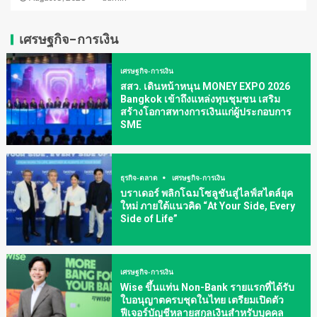
เศรษฐกิจ-การเงิน
เศรษฐกิจ-การเงิน
สสว. เดินหน้าหนุน MONEY EXPO 2026
Bangkok เข้าถึงแหล่งทุนชุมชน เสริม
สร้างโอกาสทางการเงินแก่ผู้ประกอบการ
SME
ธุรกิจ-ตลาด
เศรษฐกิจ-การเงิน
บราเดอร์ พลิกโฉมโซลูชันสู่ไลฟ์สไตล์ยุค
ใหม่ ภายใต้แนวคิด “At Your Side, Every
Side of Life”
เศรษฐกิจ-การเงิน
Wise ขึ้นแท่น Non-Bank รายแรกที่ได้รับ
ใบอนุญาตครบชุดในไทย เตรียมเปิดตัว
ฟีเจอร์บัญชีหลายสกุลเงินสำหรับบุคคล