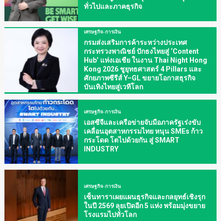
ทั่วไปและภาคธุรกิจ
เศรษฐกิจ-การเงิน
กรมส่งเสริมการค้าระหว่างประเทศ
กระทรวงพาณิชย์ ปักธงไทยสู่ ‘Content
Hub’ แห่งเอเชีย ในงาน Thai Night Hong
Kong 2026 ชูยุทธศาสตร์ 4 Pillars และ
ศักยภาพซีรีส์ Y–GL ขยายโอกาสธุรกิจ
บันเทิงไทยสู่เวทีโลก
เศรษฐกิจ-การเงิน
เอสซีจีและเครือข่ายจับมือภาครัฐเร่งขับ
เคลื่อนอุตสาหกรรมไทย หนุน SMEs ก้าว
กระโดด โตไปด้วยกัน สู่ SMART
INDUSTRY
เศรษฐกิจ-การเงิน
เซ็นทาราเผยแผนธุรกิจและกลยุทธ์เชิงรุก
ในปี 2569 ลุยเปิดอีก 5 แห่ง พร้อมมุ่งขยาย
โรงแรมไปทั่วโลก