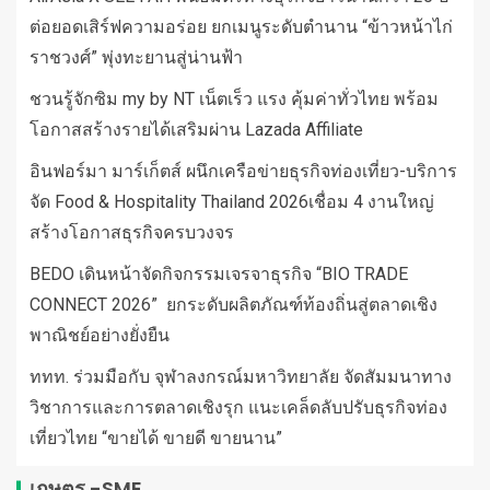
ต่อยอดเสิร์ฟความอร่อย ยกเมนูระดับตำนาน “ข้าวหน้าไก่
ราชวงศ์” พุ่งทะยานสู่น่านฟ้า
ชวนรู้จักซิม my by NT เน็ตเร็ว แรง คุ้มค่าทั่วไทย พร้อม
โอกาสสร้างรายได้เสริมผ่าน Lazada Affiliate
อินฟอร์มา มาร์เก็ตส์ ผนึกเครือข่ายธุรกิจท่องเที่ยว-บริการ
จัด Food & Hospitality Thailand 2026เชื่อม 4 งานใหญ่
สร้างโอกาสธุรกิจครบวงจร
BEDO เดินหน้าจัดกิจกรรมเจรจาธุรกิจ “BIO TRADE
CONNECT 2026” ยกระดับผลิตภัณฑ์ท้องถิ่นสู่ตลาดเชิง
พาณิชย์อย่างยั่งยืน
ททท. ร่วมมือกับ จุฬาลงกรณ์มหาวิทยาลัย จัดสัมมนาทาง
วิชาการและการตลาดเชิงรุก แนะเคล็ดลับปรับธุรกิจท่อง
เที่ยวไทย “ขายได้ ขายดี ขายนาน”
เกษตร -SME