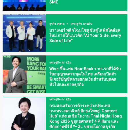
SME
ธุรกิจ-ตลาด
เศรษฐกิจ-การเงิน
บราเดอร์ พลิกโฉมโซลูชันสู่ไลฟ์สไตล์ยุค
ใหม่ ภายใต้แนวคิด “At Your Side, Every
Side of Life”
เศรษฐกิจ-การเงิน
Wise ขึ้นแท่น Non-Bank รายแรกที่ได้รับ
ใบอนุญาตครบชุดในไทย เตรียมเปิดตัว
ฟีเจอร์บัญชีหลายสกุลเงินสำหรับบุคคล
ทั่วไปและภาคธุรกิจ
เศรษฐกิจ-การเงิน
กรมส่งเสริมการค้าระหว่างประเทศ
กระทรวงพาณิชย์ ปักธงไทยสู่ ‘Content
Hub’ แห่งเอเชีย ในงาน Thai Night Hong
Kong 2026 ชูยุทธศาสตร์ 4 Pillars และ
ศักยภาพซีรีส์ Y–GL ขยายโอกาสธุรกิจ