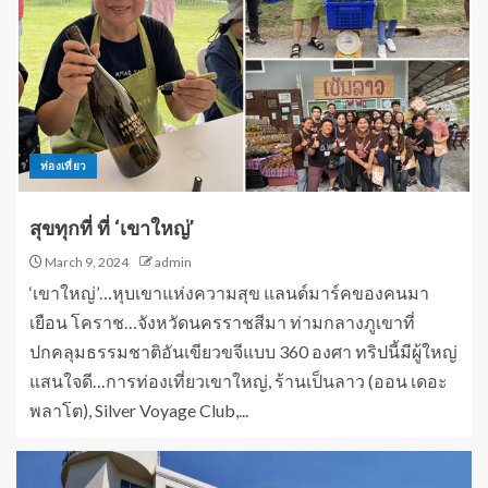
ท่องเที่ยว
สุขทุกที่ ที่ ‘เขาใหญ่’
March 9, 2024
admin
‘เขาใหญ่’…หุบเขาแห่งความสุข แลนด์มาร์คของคนมา
เยือน โคราช…จังหวัดนครราชสีมา ท่ามกลางภูเขาที่
ปกคลุมธรรมชาติอันเขียวขจีแบบ 360 องศา ทริปนี้มีผู้ใหญ่
แสนใจดี…การท่องเที่ยวเขาใหญ่, ร้านเป็นลาว (ออน เดอะ
พลาโต), Silver Voyage Club,...