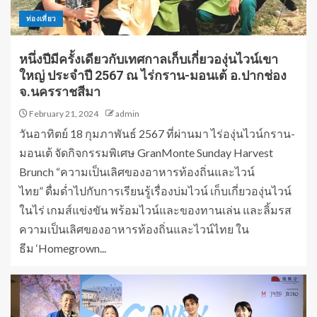
ท่องเที่ยว
หนึ่งปีมีครั้งเดียว​กับเทศกาลเก็บเกี่ยวองุ่นไวน์เขา
ใหญ่ ประจำปี 2567 ณ ไร่กราน-มอนเต้​ อ.ปากช่อง​
จ.นครราชสีมา​
February 21, 2024
admin
วันอาทิตย์ 18 กุมภาพันธ์ 2567 ที่ผ่านมา​ ไร่องุ่นไวน์กราน-
มอนเต้ จัดกิจกรรมพิเศษ GranMonte Sunday Harvest
Brunch “ความเป็นเลิศของอาหารท้องถิ่นและไวน์
ไทย” ดื่มด่ำไปกับการเรียนรู้เรื่องบ่มไวน์ เก็บเกี่ยวองุ่นไวน์
ในไร่ เกมส์แข่งขัน พร้อมไวน์และของทานเล่น และลิ้มรส
ความเป็นเลิศของอาหารท้องถิ่นและไวน์ไทย ใน
ธีม ‘Homegrown...