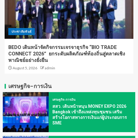
ประชาสัมพันธ์
BEDO เดินหน้าจัดกิจกรรมเจรจาธุรกิจ “BIO TRADE
CONNECT 2026” ยกระดับผลิตภัณฑ์ท้องถิ่นสู่ตลาดเชิง
พาณิชย์อย่างยั่งยืน
August 5, 2026
admin
เศรษฐกิจ-การเงิน
เศรษฐกิจ-การเงิน
สสว. เดินหน้าหนุน MONEY EXPO 2026
Bangkok เข้าถึงแหล่งทุนชุมชน เสริม
สร้างโอกาสทางการเงินแก่ผู้ประกอบการ
SME