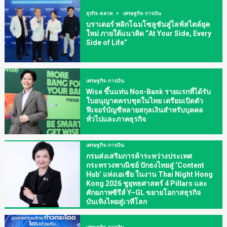
ธุรกิจ-ตลาด
เศรษฐกิจ-การเงิน
บราเดอร์ พลิกโฉมโซลูชันสู่ไลฟ์สไตล์ยุค
ใหม่ ภายใต้แนวคิด “At Your Side, Every
Side of Life”
เศรษฐกิจ-การเงิน
Wise ขึ้นแท่น Non-Bank รายแรกที่ได้รับ
ใบอนุญาตครบชุดในไทย เตรียมเปิดตัว
ฟีเจอร์บัญชีหลายสกุลเงินสำหรับบุคคล
ทั่วไปและภาคธุรกิจ
เศรษฐกิจ-การเงิน
กรมส่งเสริมการค้าระหว่างประเทศ
กระทรวงพาณิชย์ ปักธงไทยสู่ ‘Content
Hub’ แห่งเอเชีย ในงาน Thai Night Hong
Kong 2026 ชูยุทธศาสตร์ 4 Pillars และ
ศักยภาพซีรีส์ Y–GL ขยายโอกาสธุรกิจ
บันเทิงไทยสู่เวทีโลก