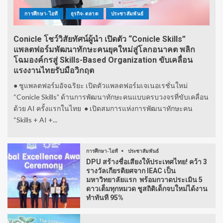
การศึกษา-ไอที
ธุรกิจ-ตลาด
ประชาสัมพันธ์
Conicle โชว์วิสัยทัศน์ผู้นำ เปิดตัว “Conicle Skills”
แพลตฟอร์มพัฒนาทักษะคนยุคใหม่สู่โลกอนาคต พลิก
โฉมองค์กรสู่ Skills-Based Organization ขับเคลื่อน
แรงงานไทยรับมือวิกฤต
● ชูแพลตฟอร์มอัจฉริยะ เปิดตัวแพลตฟอร์มเจเนอเรชั่นใหม่
“Conicle Skills” ด้านการพัฒนาทักษะคนแบบครบวงจรที่ขับเคลื่อน
ด้วย AI ครั้งแรกในไทย ● เปิดสมการแห่งการพัฒนาทักษะคน
“Skills + AI +...
การศึกษา-ไอที
ประชาสัมพันธ์
DPU สร้างชื่อเสียงให้ประเทศไทย! คว้า 3
รางวัลเกียรติยศจาก IEAC เป็น
มหาวิทยาลัยแรก พร้อมกวาดประเมิน 5
ดาวเต็มทุกหมวด ชูสถิติเด็กจบใหม่ได้งาน
ทำทันที 95%