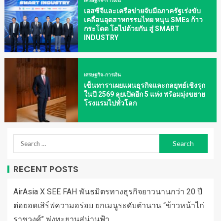
เศรษฐกิจ-การเงิน
เอสซีจีและเครือข่ายจับมือภาครัฐเร่งขับ
เคลื่อนอุตสาหกรรมไทย หนุน SMEs ก้าว
กระโดด โตไปด้วยกัน สู่ SMART
INDUSTRY
เศรษฐกิจ-การเงิน
เซ็นทาราเผยแผนธุรกิจและกลยุทธ์เชิงรุก
ในปี 2569 ลุยเปิดอีก 5 แห่ง พร้อมมุ่งขยาย
โรงแรมไปทั่วโลก
RECENT POSTS
AirAsia X SEE FAH พันธมิตรทางธุรกิจยาวนานกว่า 20 ปี
ต่อยอดเสิร์ฟความอร่อย ยกเมนูระดับตำนาน “ข้าวหน้าไก่
ราชวงศ์” พุ่งทะยานสู่น่านฟ้า