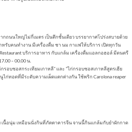
จากถนนใหญ่ไม่กี่เมตร เป็นตึกชั้นเดียว บรรยากาศโปร่งสบายด้วย
หรับคนทำงาน มีเครื่องดื่ม ชา นม กาแฟให้บริการ เปิดทุกวัน
r & Restaurant บริการอาหาร กับแกล้ม เครื่องดื่มแอลกอฮอล์ มีดนตรี
17.00 – 00.00 น.
ไก่กรอบซอสกระเทียมเกาหลี” และ “ไก่กรอบซอสเกาหลีสูตรเฮีย
นูไก่ทอดที่มีระดับความเผ็ดแตกต่างกัน ใช้พริก Carolona reaper
้อนุ่ม เหมือนนั่งกินที่ภัตตาคารจีน จานนี้กินแกล้มกับยำผักกาด