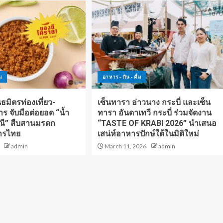
ม
อาหาร - กิน - ดื่ม
ธมิตรท่องเที่ยว-
เซ็นทารา อ่าวนาง กระบี่ และเซ็น
ร จับมือต่อยอด “น้ำ
ทารา อันดาเทวี กระบี่ ร่วมจัดงาน
ณี” สืบสานมรดก
“TASTE OF KRABI 2026” นำเสนอ
ารไทย
เสน่ห์อาหารปักษ์ใต้ในมิติใหม่
admin
March 11, 2026
admin