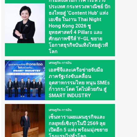
กรมส่งเสริมการค้าระหว่าง
ประเทศ กระทรวงพาณิชย์ ปัก
ธงไทยสู่ ‘Content Hub’ แห่ง
เอเชีย ในงาน Thai Night
Hong Kong 2026 ชู
ยุทธศาสตร์ 4 Pillars และ
ศักยภาพซีรีส์ Y–GL ขยาย
โอกาสธุรกิจบันเทิงไทยสู่เวที
โลก
เศรษฐกิจ-การเงิน
เอสซีจีและเครือข่ายจับมือ
ภาครัฐเร่งขับเคลื่อน
อุตสาหกรรมไทย หนุน SMEs
ก้าวกระโดด โตไปด้วยกัน สู่
SMART INDUSTRY
เศรษฐกิจ-การเงิน
เซ็นทาราเผยแผนธุรกิจและ
กลยุทธ์เชิงรุกในปี 2569 ลุย
เปิดอีก 5 แห่ง พร้อมมุ่งขยาย
โรงแรมไปทั่วโลก