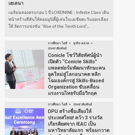
เฮเลนา
เฉลิมฉลองครบรอบ 1 ปี LORDNINE : Infinite Class เดิน
หน้าสร้างสีสันให้คอมมูนิตี้ผู้เล่นในเอเชียตะวันออกเฉียง
ใต้ จัดการแข่งขัน “Rise of the Tenth Lord”...
การศึกษา-ไอที
ธุรกิจ-ตลาด
ประชาสัมพันธ์
Conicle โชว์วิสัยทัศน์ผู้นำ
เปิดตัว “Conicle Skills”
แพลตฟอร์มพัฒนาทักษะคน
ยุคใหม่สู่โลกอนาคต พลิก
โฉมองค์กรสู่ Skills-Based
Organization ขับเคลื่อน
แรงงานไทยรับมือวิกฤต
การศึกษา-ไอที
ประชาสัมพันธ์
DPU สร้างชื่อเสียงให้
ประเทศไทย! คว้า 3 รางวัล
เกียรติยศจาก IEAC เป็น
มหาวิทยาลัยแรก พร้อมกวาด