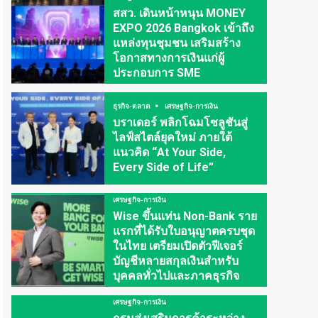
สสว. เดินหน้าหนุน MONEY
EXPO 2026 Bangkok เข้าถึง
แหล่งทุนชุมชน เสริมสร้าง
โอกาสทางการเงินแก่ผู้
ประกอบการ SME
ธุรกิจ-ตลาด
เศรษฐกิจ-การเงิน
บราเดอร์ พลิกโฉมโซลูชันสู่
ไลฟ์สไตล์ยุคใหม่ ภายใต้
แนวคิด “At Your Side,
Every Side of Life”
เศรษฐกิจ-การเงิน
Wise ขึ้นแท่น Non-Bank ราย
แรกที่ได้รับใบอนุญาตครบชุด
ในไทย เตรียมเปิดตัวฟีเจอร์
บัญชีหลายสกุลเงินสำหรับ
บุคคลทั่วไปและภาคธุรกิจ
เศรษฐกิจ-การเงิน