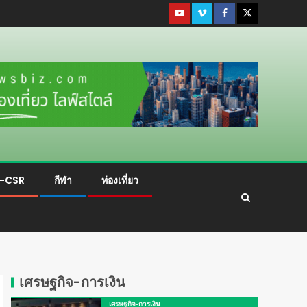
ม-CSR
กีฬา
ท่องเที่ยว
เศรษฐกิจ-การเงิน
เศรษฐกิจ-การเงิน