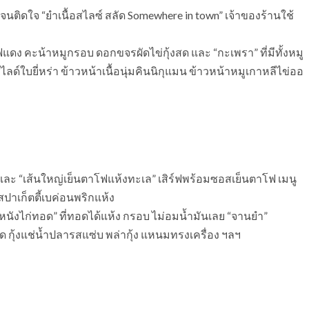
จนติดใจ “ยำเนื้อสไลซ์ สลัด Somewhere in town” เจ้าของร้านใช้
ฟแดง คะน้าหมูกรอบ ดอกขจรผัดไข่กุ้งสด และ “กะเพรา” ที่มีทั้งหมู
สไลด์ใบยี่หร่า ข้าวหน้าเนื้อนุ่มคินนิกุแมน ข้าวหน้าหมูเกาหลีไข่ออ
ค์” และ “เส้นใหญ่เย็นตาโฟแห้งทะเล” เสิร์ฟพร้อมซอสเย็นตาโฟ เมนู
สปาเก็ตตี้เบค่อนพริกแห้ง
“หนังไก่ทอด” ที่ทอดได้แห้ง กรอบ ไม่อมน้ำมันเลย “จานยำ”
กุ้งแช่น้ำปลารสแซ่บ พล่ากุ้ง แหนมทรงเครื่อง ฯลฯ