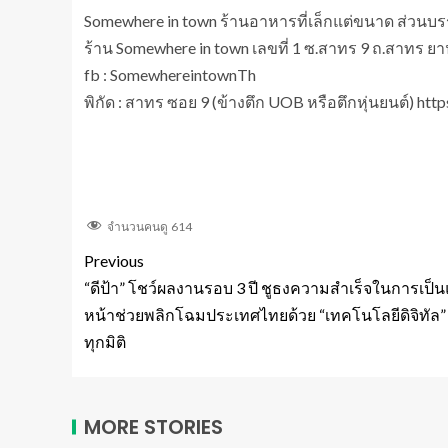
Somewhere in town ร้านอาหารที่เล็กแต่ขนาด ส่ว
ร้าน Somewhere in town เลขที่ 1 ซ.สาทร 9 ถ.สาทร 
fb : SomewhereintownTh
พิกัด : สาทร ซอย 9 (ข้างตึก UOB หรือตึกหุ่นยนต์) 
จำนวนคนดู
614
Previous
“ดีป้า” โชว์ผลงานรอบ 3 ปี ชูธงความสำเร็จในการเป็
หน้าช่วยพลิกโฉมประเทศไทยด้วย “เทคโนโลยีดิจิทัล”
ทุกมิติ
MORE STORIES