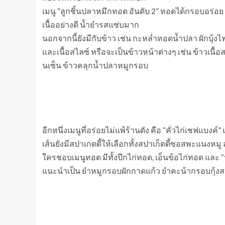
เมนู “ลูกชิ้นปลาหมึกทอด อันดับ 2” ทอดได้กรอบอร่อย 
เนื้ออย่างดี น้ำยำรสแซ่บมาก
นอกจากนี้ยังมีกับข้าว เช่น กะหล่ำทอดน้ำปลา ผักบุ้งไ
และเนื้อสไลซ์ หรือจะเป็นข้าวหน้าต่างๆ เช่น ข้าวเนื้อ
นเซ็น ข้าวคลุกน้ำปลาหมูกรอบ
อีกหนึ่งเมนูที่อร่อยไม่แพ้ร้านดัง คือ “คั่วไก่เชฟแบง
เส้นยังมีสปาเกตตี้ให้เลือกทั้งสปาเก็ตตี้ซอสพะแนงหมู 
ใครชอบเมนูทอด มีทั้งปีกไก่ทอด, เอ็นข้อไก่ทอด และ 
แนะนำเป็น ยำหมูกรอบผักกาดแก้ว ยำคะน้ากรอบกุ้งสด 