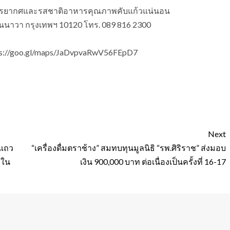
นบรรยากศและรสชาติอาหารคุณภาพคับแก้วแน่นอน
ยานนาวา กรุงเทพฯ 10120 โทร. 089 816 2300
https://goo.gl/maps/JaDvpvaRwV56FEpD7
Next
นแถว
“เครื่องดื่มตราช้าง” สมทบทุนมูลนิธิ “รพ.ศิริราช” ส่งมอบ
 ใน
เงิน 900,000 บาท ต่อเนื่องเป็นครั้งที่ 16-17