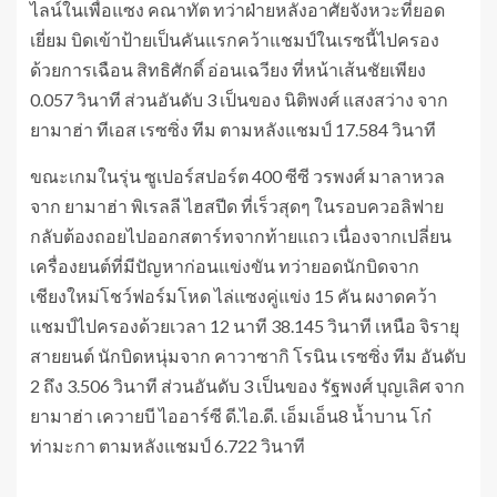
ไลน์ในเพื่อแซง คณาทัต ทว่าฝ่ายหลังอาศัยจังหวะที่ยอด
เยี่ยม บิดเข้าป้ายเป็นคันแรกคว้าแชมป์ในเรซนี้ไปครอง
ด้วยการเฉือน สิทธิศักดิ์ อ่อนเฉวียง ที่หน้าเส้นชัยเพียง
0.057 วินาที ส่วนอันดับ 3 เป็นของ นิติพงศ์ แสงสว่าง จาก
ยามาฮ่า ทีเอส เรซซิ่ง ทีม ตามหลังแชมป์ 17.584 วินาที
ขณะเกมในรุ่น ซูเปอร์สปอร์ต 400 ซีซี วรพงศ์ มาลาหวล
จาก ยามาฮ่า พิเรลลี ไฮสปีด ที่เร็วสุดๆ ในรอบควอลิฟาย
กลับต้องถอยไปออกสตาร์ทจากท้ายแถว เนื่องจากเปลี่ยน
เครื่องยนต์ที่มีปัญหาก่อนแข่งขัน ทว่ายอดนักบิดจาก
เชียงใหม่โชว์ฟอร์มโหด ไล่แซงคู่แข่ง 15 คัน ผงาดคว้า
แชมป์ไปครองด้วยเวลา 12 นาที 38.145 วินาที เหนือ จิรายุ
สายยนต์ นักบิดหนุ่มจาก คาวาซากิ โรนิน เรซซิ่ง ทีม อันดับ
2 ถึง 3.506 วินาที ส่วนอันดับ 3 เป็นของ รัฐพงศ์ บุญเลิศ จาก
ยามาฮ่า เควายบี ไออาร์ซี ดี.ไอ.ดี. เอ็มเอ็น8 น้ำบาน โก๋
ท่ามะกา ตามหลังแชมป์ 6.722 วินาที