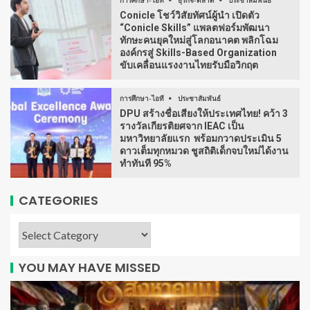
การศึกษา-ไอที
ธุรกิจ-ตลาด
ประชาสัมพันธ์
Conicle โชว์วิสัยทัศน์ผู้นำ เปิดตัว
“Conicle Skills” แพลตฟอร์มพัฒนา
ทักษะคนยุคใหม่สู่โลกอนาคต พลิกโฉม
องค์กรสู่ Skills-Based Organization
ขับเคลื่อนแรงงานไทยรับมือวิกฤต
การศึกษา-ไอที
ประชาสัมพันธ์
DPU สร้างชื่อเสียงให้ประเทศไทย! คว้า 3
รางวัลเกียรติยศจาก IEAC เป็น
มหาวิทยาลัยแรก พร้อมกวาดประเมิน 5
ดาวเต็มทุกหมวด ชูสถิติเด็กจบใหม่ได้งาน
ทำทันที 95%
CATEGORIES
YOU MAY HAVE MISSED