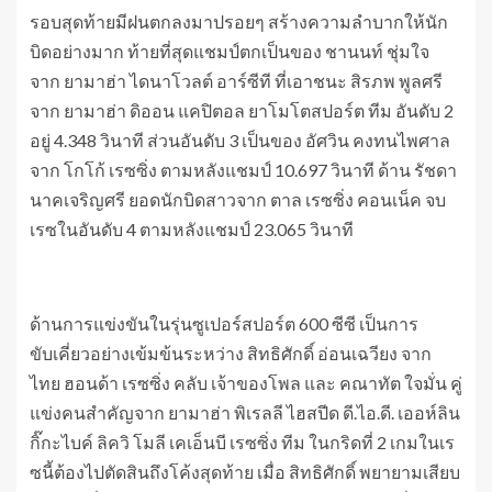
รอบสุดท้ายมีฝนตกลงมาปรอยๆ สร้างความลำบากให้นัก
บิดอย่างมาก ท้ายที่สุดแชมป์ตกเป็นของ ชานนท์ ชุ่มใจ
จาก ยามาฮ่า ไดนาโวลต์ อาร์ซีที ที่เอาชนะ สิรภพ พูลศรี
จาก ยามาฮ่า ดิออน แคปิตอล ยาโมโตสปอร์ต ทีม อันดับ 2
อยู่ 4.348 วินาที ส่วนอันดับ 3 เป็นของ อัศวิน คงทนไพศาล
จาก โกโก้ เรซซิ่ง ตามหลังแชมป์ 10.697 วินาที ด้าน รัชดา
นาคเจริญศรี ยอดนักบิดสาวจาก ตาล เรซซิ่ง คอนเน็ค จบ
เรซในอันดับ 4 ตามหลังแชมป์ 23.065 วินาที
ด้านการแข่งขันในรุ่นซูเปอร์สปอร์ต 600 ซีซี เป็นการ
ขับเคี่ยวอย่างเข้มข้นระหว่าง สิทธิศักดิ์ อ่อนเฉวียง จาก
ไทย ฮอนด้า เรซซิ่ง คลับ เจ้าของโพล และ คณาทัต ใจมั่น คู่
แข่งคนสำคัญจาก ยามาฮ่า พิเรลลี ไฮสปีด ดี.ไอ.ดี. เออห์ลิน
กิ๊กะไบค์ ลิควิ โมลี เคเอ็นบี เรซซิ่ง ทีม ในกริดที่ 2 เกมในเร
ซนี้ต้องไปตัดสินถึงโค้งสุดท้าย เมื่อ สิทธิศักดิ์ พยายามเสียบ