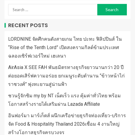
RECENT POSTS
LORDNINE จัดศึกคนดังสายเกม ไทย ปะทะ ฟิลิปปินส์ ใน
“Rise of the Tenth Lord” เปิดสงครามกิลด์ข้ามประเทศ
ฉลองเซิร์ฟเวอร์ใหม่ เฮเลนา
AirAsia X SEE FAH พันธมิตรทางธุรกิจยาวนานกว่า 20 ปี
ต่อยอดเสิร์ฟความอร่อย ยกเมนูระดับตำนาน “ข้าวหน้าไก่
ราชวงศ์” พุ่งทะยานสู่น่านฟ้า
ชวนรู้จักซิม my by NT เน็ตเร็ว แรง คุ้มค่าทั่วไทย พร้อม
โอกาสสร้างรายได้เสริมผ่าน Lazada Affiliate
อินฟอร์มา มาร์เก็ตส์ ผนึกเครือข่ายธุรกิจท่องเที่ยว-บริการ
จัด Food & Hospitality Thailand 2026เชื่อม 4 งานใหญ่
สร้างโอกาสธุรกิจครบวงจร