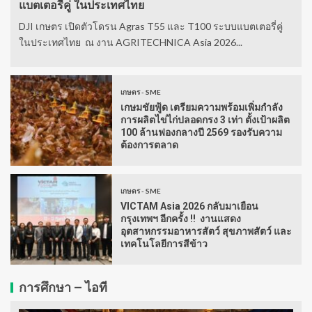
แบตเตอรี่คู่ ในประเทศไทย
DJI เกษตร เปิดตัวโดรน Agras T55 และ T100 ระบบแบตเตอรี่คู่
ในประเทศไทย ณ งาน AGRITECHNICA Asia 2026...
เกษตร - SME
เกษมชัยฟู้ด เตรียมความพร้อมเพิ่มกำลัง
การผลิตไข่ไก่ปลอดกรง 3 เท่า ตั้งเป้าผลิต
100 ล้านฟองกลางปี 2569 รองรับความ
ต้องการตลาด
เกษตร - SME
VICTAM Asia 2026 กลับมาเยือน
กรุงเทพฯ อีกครั้ง !! งานแสดง
อุตสาหกรรมอาหารสัตว์ สุขภาพสัตว์ และ
เทคโนโลยีการสีข้าว
การศึกษา – ไอที