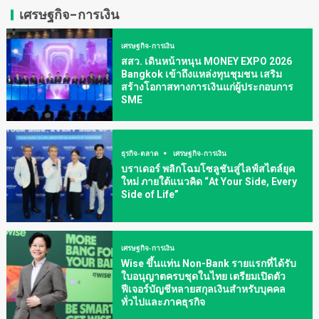
เศรษฐกิจ-การเงิน
เศรษฐกิจ-การเงิน
สสว. เดินหน้าหนุน MONEY EXPO 2026
Bangkok เข้าถึงแหล่งทุนชุมชน เสริม
สร้างโอกาสทางการเงินแก่ผู้ประกอบการ
SME
ธุรกิจ-ตลาด
เศรษฐกิจ-การเงิน
บราเดอร์ พลิกโฉมโซลูชันสู่ไลฟ์สไตล์ยุค
ใหม่ ภายใต้แนวคิด “At Your Side, Every
Side of Life”
เศรษฐกิจ-การเงิน
Wise ขึ้นแท่น Non-Bank รายแรกที่ได้รับ
ใบอนุญาตครบชุดในไทย เตรียมเปิดตัว
ฟีเจอร์บัญชีหลายสกุลเงินสำหรับบุคคล
ทั่วไปและภาคธุรกิจ