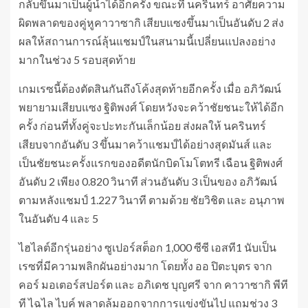
กลับขึ้นมาเป็นผู้นำได้อีกครั้ง ขณะที่ นครินทร์ อาศัยความ
ผิดพลาดของคู่หูคาวาซากิ เสียบแซงขึ้นมาเป็นอันดับ 2 ส่ง
ผลให้สถานการณ์ลุ้นแชมป์ในสนามนี้เปลี่ยนแปลงอย่าง
มากในช่วง 5 รอบสุดท้าย
เกมเรซนี้ต้องตัดสินกันถึงโค้งสุดท้ายอีกครั้ง เมื่อ อภิวัฒน์
พยายามเสียบแซง ฐิติพงศ์ โดยหวังจะคว้าชัยชนะให้ได้อีก
ครั้ง ก่อนที่ทั้งคู่จะปะทะกันเล็กน้อย ส่งผลให้ นครินทร์
เสียบจากอันดับ 3 ขึ้นมาคว้าแชมป์ได้อย่างสุดมันส์ และ
เป็นชัยชนะครั้งแรกของอดีตนักบิดโมโตทรี เฉือน ฐิติพงศ์
อันดับ 2 เพียง 0.820 วินาที ส่วนอันดับ 3 เป็นของ อภิวัฒน์
ตามหลังแชมป์ 1.227 วินาที ตามด้วย ชัยวิชิต และ อนุภาพ
ในอันดับ 4 และ 5
ไฮไลต์อีกรุ่นอย่าง ซูเปอร์สต็อก 1,000 ซีซี เอสที1 นับเป็น
เรซที่มีความพลิกผันอย่างมาก โดยทั้ง ออ ปิตะบุตร จาก
คอร์ มอเตอร์สปอร์ต และ อภิเดช บุญศรี จาก คาวาซากิ พีที
ที ไฉไล ไบค์ พลาดล้มออกจากการแข่งขันไป แถมช่วง 3