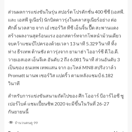
ส่วนผลการแข่งขันในรุ่น สปอร์ต โปรดักชั่น 400 ซีซี (เอสพี.
และ เอสพี จูเนียร์) นักบิดดาวรุ่งในคลาสจูเนียร์อย่าง ต่อ
ศักดิ์ นวลสาย จาก เอ๋ เซอร์วิส ทีซี เอ็นจิ้น ปื๊ด สะพานแดง
สร้างผลงานสุดร้อนแรง ออกสตาร์ทจากโพลนำม้วนเดียว
จบคว้าแชมป์ไปครองด้วยเวลา 13 นาที 5.329 วินาที ทิ้ง
ห่าง ธีรเทพ ต้านชัง ดาวรุ่งจาก ยามาฮ่า ไออาร์ซี ดี.ไอ.ดี.
วายเอสเอส เอ็นจีเค อันดับ 2 ถึง 6.081 วินาที ส่วนอันดับ 3
เป็นของ ธนเทพ เทพแสน จาก อะไหล่ MN8 สปริงวาล์ว
Promatt มานพ เซอร์วิส แปดริ้ว ตามหลังแชมป์ 6.182
วินาที
สำหรับการแข่งขันสนามถัดไปของ ศึก โออาร์ บีอาร์ไอซี ซู
เปอร์ไบค์ แชมเปี้ยนชิพ 2020 จะมีขึ้นในวันที่ 26-27
กันยายนนี้
จำนวนคนดู
99