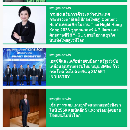
เศรษฐกิจ-การเงิน
กรมส่งเสริมการค้าระหว่างประเทศ
กระทรวงพาณิชย์ ปักธงไทยสู่ ‘Content
Hub’ แห่งเอเชีย ในงาน Thai Night Hong
Kong 2026 ชูยุทธศาสตร์ 4 Pillars และ
ศักยภาพซีรีส์ Y–GL ขยายโอกาสธุรกิจ
บันเทิงไทยสู่เวทีโลก
เศรษฐกิจ-การเงิน
เอสซีจีและเครือข่ายจับมือภาครัฐเร่งขับ
เคลื่อนอุตสาหกรรมไทย หนุน SMEs ก้าว
กระโดด โตไปด้วยกัน สู่ SMART
INDUSTRY
เศรษฐกิจ-การเงิน
เซ็นทาราเผยแผนธุรกิจและกลยุทธ์เชิงรุก
ในปี 2569 ลุยเปิดอีก 5 แห่ง พร้อมมุ่งขยาย
โรงแรมไปทั่วโลก