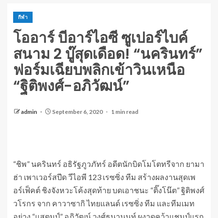
กีฬา
โออาร์ บีอาร์ไอซี ซูเปอร์ไบค์
สนาม 2 บู๊สุดเดือด! “นครินทร์”
ฟอร์มเฉียบพลิกเข้าวินเหนือ
“ฐิติพงศ์-อภิวัฒน์”
admin
September 6, 2020
1 min read
“ชิพ” นครินทร์ อธิรัฐภูวภัทร์ อดีตนักบิดโมโตทรีจาก ยามา
ฮ่า เพาเวอร์สปีด วีไอพี 123 เรซซิ่ง ทีม สร้างผลงานสุดเพ
อร์เฟ็คต์ ชิงจังหวะโค้งสุดท้าย บดเอาชนะ “ติ๊งโน๊ต” ฐิติพงศ์
วโรกร จาก คาวาซากิ ไทยแลนด์ เรซซิ่ง ทีม และทีมเมท
อย่าง “แสตมป์” อภิวัฒน์ วงศ์ธนานนท์ ผงาดคว้าแชมป์แรก