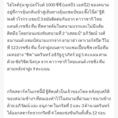
ไฮไลต์รุ่น ซูเปอร์ไบค์ 1000 ซีซี (เอสบี1-เอสบี2) ของสนาม
อยู่ที่การลุ้นกลับเข้าสู่เส้นทางลุ้นแชมป์ของ ติ๊งโน๊ต” ฐิติ
พงศ์ วโรกร แชมป์ 3 สมัยติดต่อกันจาก คาวาซากิ ไทย
แลนด์ เรซซิ่ง ทีม ที่พลาดล้มในสนามแรกและไม่มีแต้ม
ติดมือ โดยก่อนแข่งขันสนามที่ 2 “แสตมป์” อภิวัฒน์ วงศ์
ธนานนท์ แชมป์สนามแรกจาก ยามาฮ่า เพาเวอร์สปีด วีไอ
พี 123 เรซซิ่ง ทีม รั้งจ่าฝูงบนตารางแชมเปี้ยนชิพ เหนือทีม
เมทอย่าง “ชิพ” นครินทร์ อธิรัฐภูวภัทร์ อยู่ 5 คะแนน ตาม
ด้วย ชัยวิชิต นิสกุล จาก คาวาซากิ ไทยแลนด์ เรซซิ่ง ทีม
ตามหลังจ่าฝูง 9 คะแนน
กริดสตาร์ทในเรซนี้มี ฐิติพงศ์ เป็นเจ้าของโพล หลังทุบสถิติ
ของสนามช้างฯ ที่ตนเองทำไว้ในสนามที่ผ่านมา ขนาบข้าง
ด้วย อภิวัฒน์ และ อนุภาพ ในกริดที่ 2 และ 3 ด้าน นครินทร์
ได้ออกสตาร์ทจากกริดที่ 4 โดยแข่งขันกันทั้งสิ้น 12 รอบ