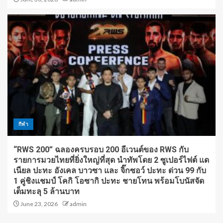
กีฬา
“RWS 200” ฉลองครบรอบ 200 อีเวนต์ของ RWS กับ
รายการมวยไทยที่ยิ่งใหญ่ที่สุด นำทัพโดย 2 ซูเปอร์ไฟต์ แด
เนียล ปะทะ อังเคล บาวซา และ จิ๊กซอว์ ปะทะ ด่วน 99 กับ
1 คู่ชิงแชมป์ โคกิ โอซากิ ปะทะ ชายโทน พร้อมโบนัสจัด
เต็มทะลุ 5 ล้านบาท
June 23, 2026
admin