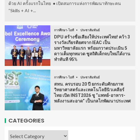
ด้วย AI ครั้งแรกในไทย ● เปิดสมการแห่งการพัฒนาทักษะคน
“Skills + AI +...
การศึกษา-ไอที
ประชาสัมพันธ์
DPU สร้างชื่อเสียงให้ประเทศไทย! คว้า 3
รางวัลเกียรติยศจาก IEAC เป็น
มหาวิทยาลัยแรก พร้อมกวาดประเมิน 5
ดาวเต็มทุกหมวด ชูสถิติเด็กจบใหม่ได้งาน
ทำทันที 95%
การศึกษา-ไอที
ประชาสัมพันธ์
สทน. ครบรอบ 20 ปี ยกระดับศักยภาพ
วิทยาศาสตร์และเทคโนโลยีนิวเคลียร์
ไทย เปิด INST2026 ชู “แพทย์-อาหาร-
พลังงานสะอาด” เป็นกลไกพัฒนาประเทศ
CATEGORIES