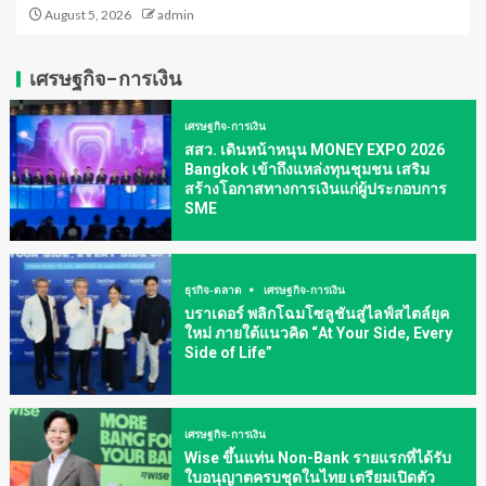
August 5, 2026
admin
เศรษฐกิจ-การเงิน
เศรษฐกิจ-การเงิน
สสว. เดินหน้าหนุน MONEY EXPO 2026
Bangkok เข้าถึงแหล่งทุนชุมชน เสริม
สร้างโอกาสทางการเงินแก่ผู้ประกอบการ
SME
ธุรกิจ-ตลาด
เศรษฐกิจ-การเงิน
บราเดอร์ พลิกโฉมโซลูชันสู่ไลฟ์สไตล์ยุค
ใหม่ ภายใต้แนวคิด “At Your Side, Every
Side of Life”
เศรษฐกิจ-การเงิน
Wise ขึ้นแท่น Non-Bank รายแรกที่ได้รับ
ใบอนุญาตครบชุดในไทย เตรียมเปิดตัว