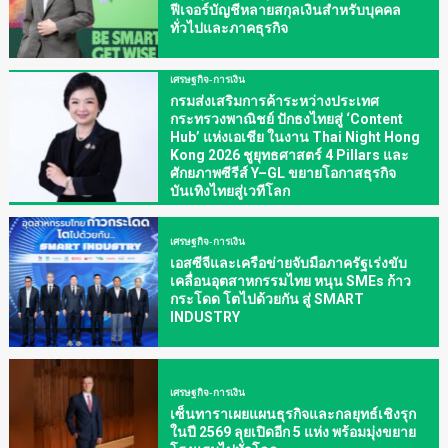
ฟีเจอร์บัญชีหลายสกุลเงินสำหรับบุคคล
ทั่วไปและภาคธุรกิจ
เศรษฐกิจ-การเงิน
กรมส่งเสริมการค้าระหว่างประเทศ
กระทรวงพาณิชย์ ปักธงไทยสู่ ‘Content
Hub’ แห่งเอเชีย ในงาน Thai Night Hong
Kong 2026 ชูยุทธศาสตร์ 4 Pillars และ
ศักยภาพซีรีส์ Y–GL ขยายโอกาสธุรกิจ
บันเทิงไทยสู่เวทีโลก
เศรษฐกิจ-การเงิน
เอสซีจีและเครือข่ายจับมือภาครัฐเร่งขับ
เคลื่อนอุตสาหกรรมไทย หนุน SMEs ก้าว
กระโดด โตไปด้วยกัน สู่ SMART
INDUSTRY
เศรษฐกิจ-การเงิน
เซ็นทาราเผยแผนธุรกิจและกลยุทธ์เชิงรุก
ในปี 2569 ลุยเปิดอีก 5 แห่ง พร้อมมุ่งขยาย