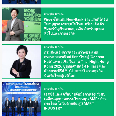
เศรษฐกิจ-การเงิน
Wise ขึ้นแท่น Non-Bank รายแรกที่ได้รับ
ใบอนุญาตครบชุดในไทย เตรียมเปิดตัว
ฟีเจอร์บัญชีหลายสกุลเงินสำหรับบุคคล
ทั่วไปและภาคธุรกิจ
เศรษฐกิจ-การเงิน
กรมส่งเสริมการค้าระหว่างประเทศ
กระทรวงพาณิชย์ ปักธงไทยสู่ ‘Content
Hub’ แห่งเอเชีย ในงาน Thai Night Hong
Kong 2026 ชูยุทธศาสตร์ 4 Pillars และ
ศักยภาพซีรีส์ Y–GL ขยายโอกาสธุรกิจ
บันเทิงไทยสู่เวทีโลก
เศรษฐกิจ-การเงิน
เอสซีจีและเครือข่ายจับมือภาครัฐเร่งขับ
เคลื่อนอุตสาหกรรมไทย หนุน SMEs ก้าว
กระโดด โตไปด้วยกัน สู่ SMART
INDUSTRY