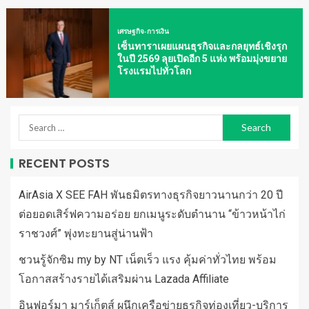
เศรษฐกิจ-การเงิน
เซ็นทาราเผยแผนธุรกิจและกลยุทธ์เชิงรุก
ในปี 2569 ลุยเปิดอีก 5 แห่ง พร้อมมุ่งขยาย
โรงแรมไปทั่วโลก
RECENT POSTS
AirAsia X SEE FAH พันธมิตรทางธุรกิจยาวนานกว่า 20 ปี
ต่อยอดเสิร์ฟความอร่อย ยกเมนูระดับตำนาน “ข้าวหน้าไก่
ราชวงศ์” พุ่งทะยานสู่น่านฟ้า
ชวนรู้จักซิม my by NT เน็ตเร็ว แรง คุ้มค่าทั่วไทย พร้อม
โอกาสสร้างรายได้เสริมผ่าน Lazada Affiliate
อินฟอร์มา มาร์เก็ตส์ ผนึกเครือข่ายธุรกิจท่องเที่ยว-บริการ