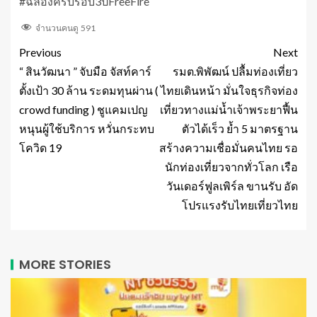
#ฉลองครบรอบ3ปีFreeFire
จำนวนคนดู
591
Previous
Next
“ สินวัฒนา ” จับมือ จัสท์คาร์
รมต.พิพัฒน์ ปลื้มท่องเที่ยว
ตั้งเป้า 30 ล้าน ระดมทุนผ่าน (
ไทยเดินหน้า มั่นใจธุรกิจท่อง
crowd funding ) ชูแคมเปญ
เที่ยวทางแม่น้ำเจ้าพระยาฟื้น
หนุนผู้ใช้บริการ หวั่นกระทบ
ตัวได้เร็ว ย้ำ 5 มาตรฐาน
โควิด 19
สร้างความเชื่อมั่นคนไทย รอ
นักท่องเที่ยวจากทั่วโลก เรือ
วันเดอร์ฟูลเพิร์ล ขานรับ อัด
โปรแรงรับไทยเที่ยวไทย
MORE STORIES