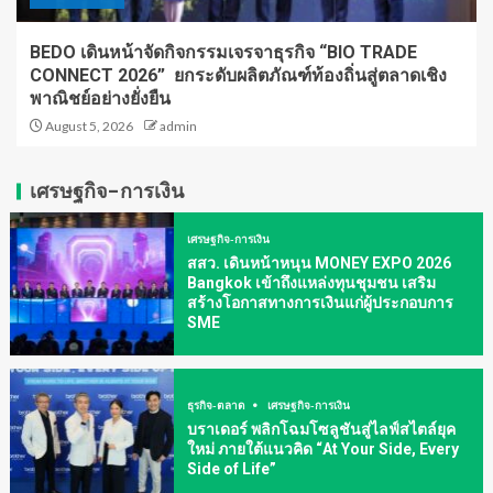
BEDO เดินหน้าจัดกิจกรรมเจรจาธุรกิจ “BIO TRADE
CONNECT 2026” ยกระดับผลิตภัณฑ์ท้องถิ่นสู่ตลาดเชิง
พาณิชย์อย่างยั่งยืน
August 5, 2026
admin
เศรษฐกิจ-การเงิน
เศรษฐกิจ-การเงิน
สสว. เดินหน้าหนุน MONEY EXPO 2026
Bangkok เข้าถึงแหล่งทุนชุมชน เสริม
สร้างโอกาสทางการเงินแก่ผู้ประกอบการ
SME
ธุรกิจ-ตลาด
เศรษฐกิจ-การเงิน
บราเดอร์ พลิกโฉมโซลูชันสู่ไลฟ์สไตล์ยุค
ใหม่ ภายใต้แนวคิด “At Your Side, Every
Side of Life”