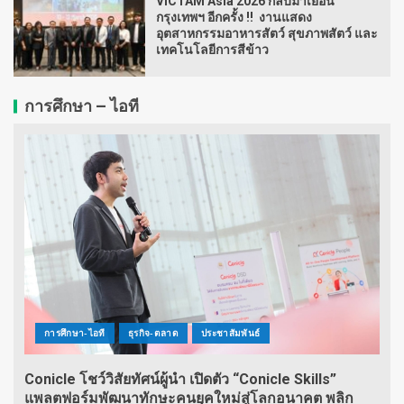
VICTAM Asia 2026 กลับมาเยือน
กรุงเทพฯ อีกครั้ง !! งานแสดง
อุตสาหกรรมอาหารสัตว์ สุขภาพสัตว์ และ
เทคโนโลยีการสีข้าว
การศึกษา – ไอที
การศึกษา-ไอที
ธุรกิจ-ตลาด
ประชาสัมพันธ์
Conicle โชว์วิสัยทัศน์ผู้นำ เปิดตัว “Conicle Skills”
แพลตฟอร์มพัฒนาทักษะคนยุคใหม่สู่โลกอนาคต พลิก