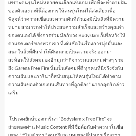
เพราะคนรุ่นใหม่หลายคนเลือกเล่นเกม เพื่อที่จะทำตามฝัน
ของตัวเอง เวทีนี้ต้องการให้คนรุ่นใหม่ได้ส่งเสียง เพื่อ
พิสูจน์ว่าความเชื่อและความฝันที่ตัวเองมีเป็นสิ่งที่มีความ
หมาย สามารถทำให้ประสบความสำเร็จและสร้างคุณค่า
ของตนเองได้ ซึ่งการร่วมมือกับวง Bodyslam ก็เพื่อหวังให้
คาแรคเตอร์ของพวกเขา ที่เด่นชัดในเรื่องการมุ่งมั่นและ
สนุกในสิ่งที่ฝัน ทำให้ฝันกลายเป็นความจริง ออกมา
สะท้อนให้สังคมมองอีกมุมว่ากิจกรรมและเกมต่างๆ รวม
ถึง Garena Free Fire นั้นเป็นสังคมที่ดี ทุกคนที่นี่จริงจังกับ
ความฝัน และการีน่าก็สนับสนุนให้คนรุ่นใหม่ได้ทำตาม
ความฝันของตัวเองบนเส้นทางที่ถูกต้อง” นายกฤตย์ กล่าว
เสริม
โปรเจคยักษ์ของการีน่า “Bodyslam x Free Fire” จะ
ถ่ายทอดผ่าน Music Content ที่มีชื่อล้อกับคำครหาในชื่อ
เพลง “ #ไม่เข้าท่า ” ดนตรีและบทเพลงที่นำเอาเรื่องราว