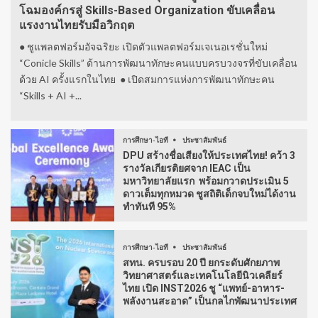
โฉมองค์กรสู่ Skills-Based Organization ขับเคลื่อน
แรงงานไทยรับมือวิกฤต
● ชูแพลตฟอร์มอัจฉริยะ เปิดตัวแพลตฟอร์มเจเนอเรชั่นใหม่
“Conicle Skills” ด้านการพัฒนาทักษะคนแบบครบวงจรที่ขับเคลื่อน
ด้วย AI ครั้งแรกในไทย ● เปิดสมการแห่งการพัฒนาทักษะคน
“Skills + AI +...
การศึกษา-ไอที
ประชาสัมพันธ์
DPU สร้างชื่อเสียงให้ประเทศไทย! คว้า 3
รางวัลเกียรติยศจาก IEAC เป็น
มหาวิทยาลัยแรก พร้อมกวาดประเมิน 5
ดาวเต็มทุกหมวด ชูสถิติเด็กจบใหม่ได้งาน
ทำทันที 95%
การศึกษา-ไอที
ประชาสัมพันธ์
สทน. ครบรอบ 20 ปี ยกระดับศักยภาพ
วิทยาศาสตร์และเทคโนโลยีนิวเคลียร์
ไทย เปิด INST2026 ชู “แพทย์-อาหาร-
พลังงานสะอาด” เป็นกลไกพัฒนาประเทศ