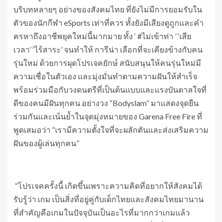
บริบทหลายๆ อย่างของสังคมไทย ที่ยังไม่มีการยอมรับใน
ตัวของนักกีฬา eSports เท่าที่ควร ทั้งยังมีเสียงดูถูกและคำ
ครหาถึงอาชีพยุคใหม่นี้มากมาย ทั้ง ‘ #ไม่เข้าท่า ’ ‘เสีย
เวลา’ ‘ไร้สาระ’ จนทำให้ การีน่า เลือกที่จะเคียงข้างกับคน
รุ่นใหม่ ด้วยการผุดโปรเจคยักษ์ สนับสนุนให้คนรุ่นใหม่มี
ความเชื่อในตัวเอง และมุ่งมั่นทำตามความฝันให้สำเร็จ
พร้อมร่วมมือกับวงดนตรีที่เป็นต้นแบบและแรงบันดาลใจที่
ดีของคนมีฝันทุกคน อย่างวง “Bodyslam” มาแสดงจุดยืน
ร่วมกันและเน้นย้ำในจุดมุ่งหมายของ Garena Free Fire ที่
พูดเสมอว่า “เรามีความตั้งใจที่จะผลักดันและส่งเสริมความ
ฝันของผู้เล่นทุกคน”
“โปรเจคครั้งนี้ เกิดขึ้นเพราะความคิดที่อยากให้สังคมได้
รับรู้ว่า เกม เป็นสิ่งที่อยู่คู่กับเด็กไทยและสังคมไทยมานาน
ที่สำคัญคือเกมในปัจจุบันเป็นอะไรที่มากกว่าเกมแล้ว