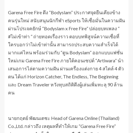
Garena Free Fire ดึง “Bodyslam” ประกาศจุดยืนเคียงข้าง
คนรุ่นใหม่ สนับสนุนนักกีฬา eSports ให้เชื่อมั่นในความฝัน
ผ่านโปรเจคยักษ์ “Bodyslam x Free Fire” ปล่อยบทเพลง “
#ไม่เข้าท่า ” ถ่ายทอดเรื่องราว ตอบบทพิสูจน์ความเชื่อที่
ใครบอกว่าไม่เข้าท่านั้น สามารถประสบความสำเร็จได้
มากแค่ไหน พร้อมร่วมกับ “ตูน Bodyslam” ออกแบบแฟชั่น
ใหม่เกม Garena Free Fire ภายใต้คอนเซปต์ “Artiwara” นำ
เสนอการไล่ตามความฝัน ผ่านเครื่องแต่งกาย 4 สไตล์ 4 ตัว
ตน ได้แก่ Horizon Catcher, The Endless, The Beginning
และ Dream Traveler หวังทุบสถิติดึงผู้เล่นเพิ่มทะลุ 90 ล้าน
คน
นายกฤตย์ พัฒนเตชะ Head of Garena Online (Thailand)
Co.,Ltd. กล่าวถึง เหตุผลที่ทำให้เกม “Garena Free Fire”