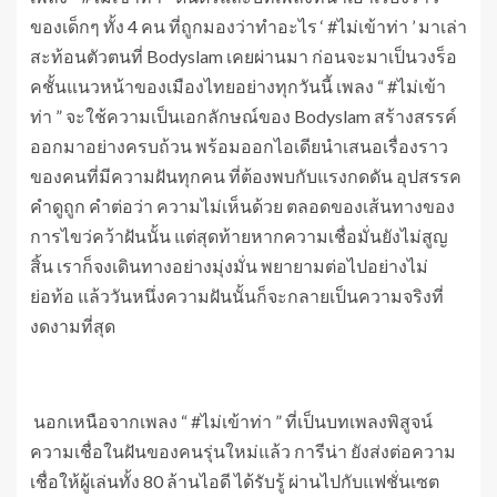
ของเด็กๆ ทั้ง 4 คน ที่ถูกมองว่าทำอะไร ‘ #ไม่เข้าท่า ’ มาเล่า
สะท้อนตัวตนที่ Bodyslam เคยผ่านมา ก่อนจะมาเป็นวงร็อ
คชั้นแนวหน้าของเมืองไทยอย่างทุกวันนี้ เพลง “ #ไม่เข้า
ท่า ” จะใช้ความเป็นเอกลักษณ์ของ Bodyslam สร้างสรรค์
ออกมาอย่างครบถ้วน พร้อมออกไอเดียนำเสนอเรื่องราว
ของคนที่มีความฝันทุกคน ที่ต้องพบกับแรงกดดัน อุปสรรค
คำดูถูก คำต่อว่า ความไม่เห็นด้วย ตลอดของเส้นทางของ
การไขว่คว้าฝันนั้น แต่สุดท้ายหากความเชื่อมั่นยังไม่สูญ
สิ้น เราก็จงเดินทางอย่างมุ่งมั่น พยายามต่อไปอย่างไม่
ย่อท้อ แล้ววันหนึ่งความฝันนั้นก็จะกลายเป็นความจริงที่
งดงามที่สุด
นอกเหนือจากเพลง “ #ไม่เข้าท่า ” ที่เป็นบทเพลงพิสูจน์
ความเชื่อในฝันของคนรุ่นใหม่แล้ว การีน่า ยังส่งต่อความ
เชื่อให้ผู้เล่นทั้ง 80 ล้านไอดี ได้รับรู้ ผ่านไปกับแฟชั่นเซต