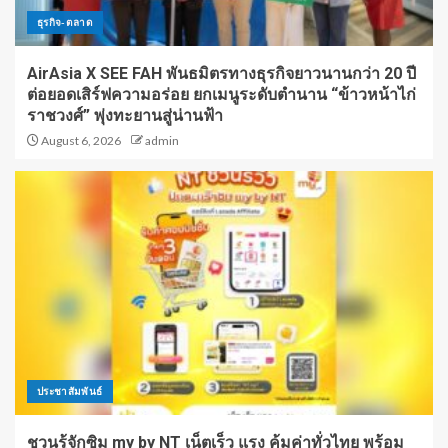
ธุรกิจ-ตลาด
AirAsia X SEE FAH พันธมิตรทางธุรกิจยาวนานกว่า 20 ปี
ต่อยอดเสิร์ฟความอร่อย ยกเมนูระดับตำนาน “ข้าวหน้าไก่
ราชวงศ์” พุ่งทะยานสู่น่านฟ้า
August 6, 2026
admin
ประชาสัมพันธ์
ชวนรู้จักซิม my by NT เน็ตเร็ว แรง คุ้มค่าทั่วไทย พร้อม