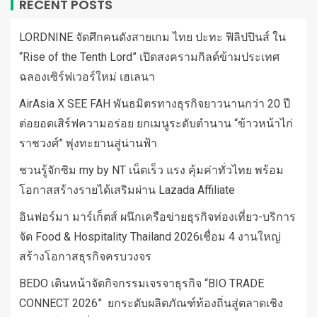
RECENT POSTS
LORDNINE จัดศึกคนดังสายเกม ไทย ปะทะ ฟิลิปปินส์ ใน
“Rise of the Tenth Lord” เปิดสงครามกิลด์ข้ามประเทศ
ฉลองเซิร์ฟเวอร์ใหม่ เฮเลนา
AirAsia X SEE FAH พันธมิตรทางธุรกิจยาวนานกว่า 20 ปี
ต่อยอดเสิร์ฟความอร่อย ยกเมนูระดับตำนาน “ข้าวหน้าไก่
ราชวงศ์” พุ่งทะยานสู่น่านฟ้า
ชวนรู้จักซิม my by NT เน็ตเร็ว แรง คุ้มค่าทั่วไทย พร้อม
โอกาสสร้างรายได้เสริมผ่าน Lazada Affiliate
อินฟอร์มา มาร์เก็ตส์ ผนึกเครือข่ายธุรกิจท่องเที่ยว-บริการ
จัด Food & Hospitality Thailand 2026เชื่อม 4 งานใหญ่
สร้างโอกาสธุรกิจครบวงจร
BEDO เดินหน้าจัดกิจกรรมเจรจาธุรกิจ “BIO TRADE
CONNECT 2026” ยกระดับผลิตภัณฑ์ท้องถิ่นสู่ตลาดเชิง