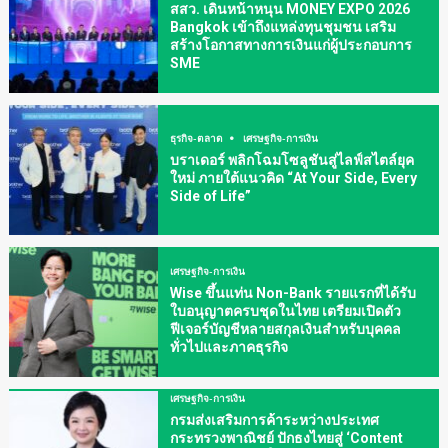
สสว. เดินหน้าหนุน MONEY EXPO 2026
Bangkok เข้าถึงแหล่งทุนชุมชน เสริม
สร้างโอกาสทางการเงินแก่ผู้ประกอบการ
SME
ธุรกิจ-ตลาด
เศรษฐกิจ-การเงิน
บราเดอร์ พลิกโฉมโซลูชันสู่ไลฟ์สไตล์ยุค
ใหม่ ภายใต้แนวคิด “At Your Side, Every
Side of Life”
เศรษฐกิจ-การเงิน
Wise ขึ้นแท่น Non-Bank รายแรกที่ได้รับ
ใบอนุญาตครบชุดในไทย เตรียมเปิดตัว
ฟีเจอร์บัญชีหลายสกุลเงินสำหรับบุคคล
ทั่วไปและภาคธุรกิจ
เศรษฐกิจ-การเงิน
กรมส่งเสริมการค้าระหว่างประเทศ
กระทรวงพาณิชย์ ปักธงไทยสู่ ‘Content