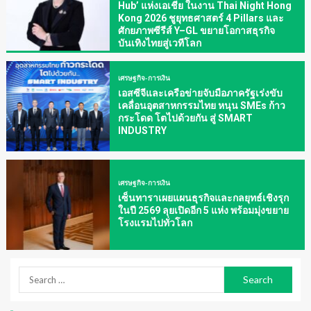
Hub’ แห่งเอเชีย ในงาน Thai Night Hong
Kong 2026 ชูยุทธศาสตร์ 4 Pillars และ
ศักยภาพซีรีส์ Y–GL ขยายโอกาสธุรกิจ
บันเทิงไทยสู่เวทีโลก
เศรษฐกิจ-การเงิน
เอสซีจีและเครือข่ายจับมือภาครัฐเร่งขับ
เคลื่อนอุตสาหกรรมไทย หนุน SMEs ก้าว
กระโดด โตไปด้วยกัน สู่ SMART
INDUSTRY
เศรษฐกิจ-การเงิน
เซ็นทาราเผยแผนธุรกิจและกลยุทธ์เชิงรุก
ในปี 2569 ลุยเปิดอีก 5 แห่ง พร้อมมุ่งขยาย
โรงแรมไปทั่วโลก