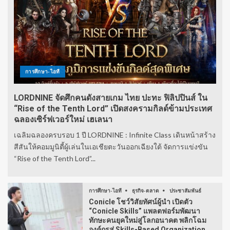
การศึกษา-ไอที
LORDNINE จัดศึกคนดังสายเกม ไทย ปะทะ ฟิลิปปินส์ ใน
“Rise of the Tenth Lord” เปิดสงครามกิลด์ข้ามประเทศ
ฉลองเซิร์ฟเวอร์ใหม่ เฮเลนา
เฉลิมฉลองครบรอบ 1 ปี LORDNINE : Infinite Class เดินหน้าสร้าง
สีสันให้คอมมูนิตี้ผู้เล่นในเอเชียตะวันออกเฉียงใต้ จัดการแข่งขัน
“Rise of the Tenth Lord”...
การศึกษา-ไอที
ธุรกิจ-ตลาด
ประชาสัมพันธ์
Conicle โชว์วิสัยทัศน์ผู้นำ เปิดตัว
“Conicle Skills” แพลตฟอร์มพัฒนา
ทักษะคนยุคใหม่สู่โลกอนาคต พลิกโฉม
องค์กรสู่ Skills-Based Organization