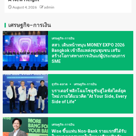
August 4, 2026
admin
เศรษฐกิจ-การเงิน
เศรษฐกิจ-การเงิน
สสว. เดินหน้าหนุน MONEY EXPO 2026
Bangkok เข้าถึงแหล่งทุนชุมชน เสริม
สร้างโอกาสทางการเงินแก่ผู้ประกอบการ
SME
ธุรกิจ-ตลาด
เศรษฐกิจ-การเงิน
บราเดอร์ พลิกโฉมโซลูชันสู่ไลฟ์สไตล์ยุค
ใหม่ ภายใต้แนวคิด “At Your Side, Every
Side of Life”
เศรษฐกิจ-การเงิน
Wise ขึ้นแท่น Non-Bank รายแรกที่ได้รับ