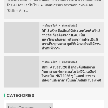
ด้วย AI ครั้งแรกในไทย ● เปิดสมการแห่งการพัฒนาทักษะคน
“Skills + AI +...
การศึกษา-ไอที
ประชาสัมพันธ์
DPU สร้างชื่อเสียงให้ประเทศไทย! คว้า 3
รางวัลเกียรติยศจาก IEAC เป็น
มหาวิทยาลัยแรก พร้อมกวาดประเมิน 5
ดาวเต็มทุกหมวด ชูสถิติเด็กจบใหม่ได้งาน
ทำทันที 95%
การศึกษา-ไอที
ประชาสัมพันธ์
สทน. ครบรอบ 20 ปี ยกระดับศักยภาพ
วิทยาศาสตร์และเทคโนโลยีนิวเคลียร์
ไทย เปิด INST2026 ชู “แพทย์-อาหาร-
พลังงานสะอาด” เป็นกลไกพัฒนาประเทศ
CATEGORIES