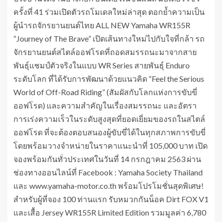
ครั้งที่ 41 ร่วมเปิดตัวรถโมเดลใหม่ล่าสุด ตอกย้ำความเป็น
ผู้นำรถจักรยานยนต์ไทย ALL NEW Yamaha WR155R
“Journey of The Brave” เปิดเส้นทางใหม่ไปกับใจที่กล้า รถ
จักรยานยนต์สไตล์ออฟโรดที่ถอดสมรรถนะมาจากสาย
พันธุ์แชมป์ตัวจริงในแบบ WR Series สายพันธุ์ Enduro
ระดับโลก ที่ได้รับการพัฒนาด้วยแนวคิด “Feel the Serious
World of Off-Road Riding” (สัมผัสกับโลกแห่งการขับขี่
ออฟโรด) และความสำคัญในเรื่องสมรรถนะ และอัตรา
การเร่งความเร็วในระดับสูงสุดที่ยอดเยี่ยมของรถในสไตล์
ออฟโรด ที่จะต้องตอบสนองผู้ขับขี่ได้ในทุกสภาพการขับขี่
โดยพร้อมวางจำหน่ายในราคาแนะนำที่ 105,000 บาท เปิด
จองพร้อมกันทั่วประเทศในวันที่ 14 กรกฎาคม 2563 ผ่าน
ช่องทางออนไลน์ที่ Facebook : Yamaha Society Thailand
และ www.yamaha-motor.co.th พร้อมโปรโมชั่นสุดพิเศษ!
สำหรับผู้ที่จอง 100 ท่านแรก รับหมวกกันน็อค Dirt FOX V1
และเสื้อ Jersey WR155R Limited Edition รวมมูลค่า 6,780