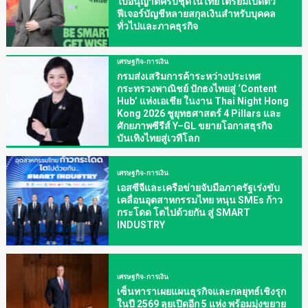
ใบอนุญาตครบชุดในไทย เตรียมเปิดตัว
ฟีเจอร์บัญชีหลายสกุลเงินสำหรับบุคคล
ทั่วไปและภาคธุรกิจ
เศรษฐกิจ-การเงิน
กรมส่งเสริมการค้าระหว่างประเทศ
กระทรวงพาณิชย์ ปักธงไทยสู่ ‘Content
Hub’ แห่งเอเชีย ในงาน Thai Night Hong
Kong 2026 ชูยุทธศาสตร์ 4 Pillars และ
ศักยภาพซีรีส์ Y–GL ขยายโอกาสธุรกิจ
บันเทิงไทยสู่เวทีโลก
เศรษฐกิจ-การเงิน
เอสซีจีและเครือข่ายจับมือภาครัฐเร่งขับ
เคลื่อนอุตสาหกรรมไทย หนุน SMEs ก้าว
กระโดด โตไปด้วยกัน สู่ SMART
INDUSTRY
เศรษฐกิจ-การเงิน
เซ็นทาราเผยแผนธุรกิจและกลยุทธ์เชิงรุก
ในปี 2569 ลุยเปิดอีก 5 แห่ง พร้อมมุ่งขยาย