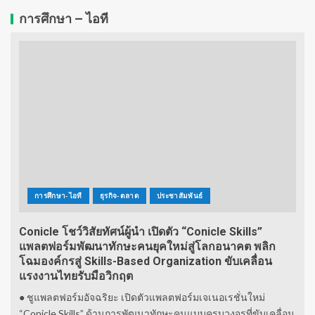
การศึกษา – ไอที
การศึกษา-ไอที
ธุรกิจ-ตลาด
ประชาสัมพันธ์
Conicle โชว์วิสัยทัศน์ผู้นำ เปิดตัว “Conicle Skills”
แพลตฟอร์มพัฒนาทักษะคนยุคใหม่สู่โลกอนาคต พลิก
โฉมองค์กรสู่ Skills-Based Organization ขับเคลื่อน
แรงงานไทยรับมือวิกฤต
● ชูแพลตฟอร์มอัจฉริยะ เปิดตัวแพลตฟอร์มเจเนอเรชั่นใหม่
“Conicle Skills” ด้านการพัฒนาทักษะคนแบบครบวงจรที่ขับเคลื่อน