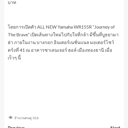
บาท
โดยการเปิดตัว ALL NEW Yamaha WR155R “Journey of
The Brave” เปิดเส้นทางใหม่ไปกับใจที่กล้า มีขึ้นที่บูธยามา
ฮ่า ภายในงาน บางกอก อินเตอร์เนชั่นแนล มอเตอร์โชว์
คร้งที่ 41 ณ อาคารชาเลนเจอร์ ฮอล์ เมืองทองธานี เมื่อ
เร็วๆ นี้
จำนวนคนดู
326
Previous
Next