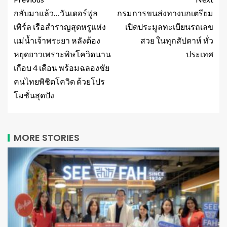
กลับมาแล้ว…วันเดอร์ฟูล
กรมการขนส่งทางบกเตรียม
เพิร์ล เรือสำราญสุดหรูแห่ง
เปิดประมูลทะเบียนรถเลข
แม่น้ำเจ้าพระยา หลังต้อง
สวย ในทุกสัปดาห์ ทั่ว
หยุดยาวเพราะพิษโควิดนาน
ประเทศ
เกือบ 4 เดือน พร้อมฉลองชัย
คนไทยพิชิตโควิด ด้วยโปร
โมชั่นสุดปัง
MORE STORIES