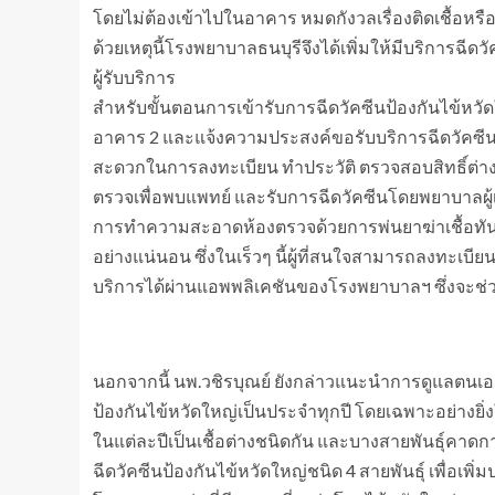
โดยไม่ต้องเข้าไปในอาคาร หมดกังวลเรื่องติดเชื้อหรือแพร่เ
ด้วยเหตุนี้โรงพยาบาลธนบุรีจึงได้เพิ่มให้มีบริการฉีดว
ผู้รับบริการ
สำหรับขั้นตอนการเข้ารับการฉีดวัคซีนป้องกันไข้หวั
อาคาร 2 และแจ้งความประสงค์ขอรับบริการฉีดวัคซีน
สะดวกในการลงทะเบียน ทำประวัติ ตรวจสอบสิทธิ์ต่างๆ 
ตรวจเพื่อพบแพทย์ และรับการฉีดวัคซีนโดยพยาบาลผู้เช
การทำความสะอาดห้องตรวจด้วยการพ่นยาฆ่าเชื้อทันที
อย่างแน่นอน ซึ่งในเร็วๆ นี้ผู้ที่สนใจสามารถลงทะ
บริการได้ผ่านแอพพลิเคชันของโรงพยาบาลฯ ซึ่งจะช่วยให้
นอกจากนี้ นพ.วชิรบุณย์ ยังกล่าวแนะนำการดูแลตนเอง
ป้องกันไข้หวัดใหญ่เป็นประจำทุกปี โดยเฉพาะอย่างยิ่
ในแต่ละปีเป็นเชื้อต่างชนิดกัน และบางสายพันธุ์ค
ฉีดวัคซีนป้องกันไข้หวัดใหญ่ชนิด 4 สายพันธุ์ เพื่อเพ