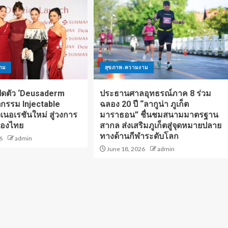
าม
สุขภาพ-ความงาม
ิดตัว ‘Deusaderm
ประธานศาลอุทธรณ์ภาค 8 ร่วม
ตกรรม Injectable
ฉลอง 20 ปี “ลากูน่า ภูเก็ต
เนอเรชันใหม่ สู่วงการ
มาราธอน” ชื่นชมสนามมาตรฐาน
ืองไทย
สากล ส่งเสริมภูเก็ตสู่จุดหมายปลาย
ทางด้านกีฬาระดับโลก
6
admin
June 18, 2026
admin