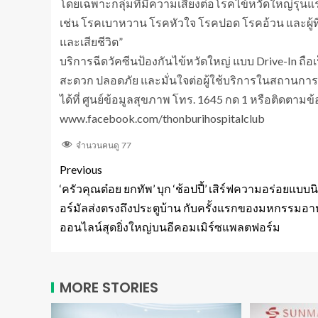
โดยเฉพาะกลุ่มที่มีความเสี่ยงต่อโรคไข้หวัดใหญ่รุนแรงคื
เช่น โรคเบาหวาน โรคหัวใจ โรคปอด โรคอ้วน และผู้ที่ม
และเสียชีวิต”
บริการฉีดวัคซีนป้องกันไข้หวัดใหญ่ แบบ Drive-In ถือเป
สะดวก ปลอดภัย และมั่นใจต่อผู้ใช้บริการในสถานการ
ได้ที่ ศูนย์ข้อมูลสุขภาพ โทร. 1645 กด 1 หรือติดตามข
www.facebook.com/thonburihospitalclub
จำนวนคนดู
77
Previous
‘ครัวคุณต๋อย ยกทัพ’ บุก ‘ช้อปปี้’ เสิร์ฟความอร่อยแบบน
อร์มัลส่งตรงถึงประตูบ้าน กับครั้งแรกของมหกรรมอ
ออนไลน์สุดยิ่งใหญ่บนอีคอมเมิร์ซแพลตฟอร์ม
MORE STORIES