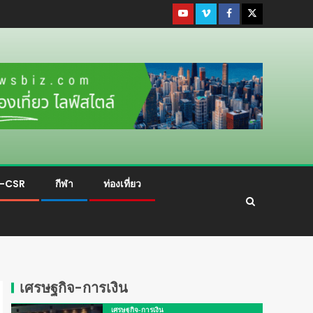
ม-CSR
กีฬา
ท่องเที่ยว
เศรษฐกิจ-การเงิน
เศรษฐกิจ-การเงิน