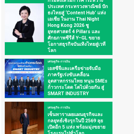
กรมส่งเสริมการค้าระหว่าง
ประเทศ กระทรวงพาณิชย์ ปัก
ธงไทยสู่ ‘Content Hub’ แห่ง
เอเชีย ในงาน Thai Night
Hong Kong 2026 ชู
ยุทธศาสตร์ 4 Pillars และ
ศักยภาพซีรีส์ Y–GL ขยาย
โอกาสธุรกิจบันเทิงไทยสู่เวที
โลก
เศรษฐกิจ-การเงิน
เอสซีจีและเครือข่ายจับมือ
ภาครัฐเร่งขับเคลื่อน
อุตสาหกรรมไทย หนุน SMEs
ก้าวกระโดด โตไปด้วยกัน สู่
SMART INDUSTRY
เศรษฐกิจ-การเงิน
เซ็นทาราเผยแผนธุรกิจและ
กลยุทธ์เชิงรุกในปี 2569 ลุย
เปิดอีก 5 แห่ง พร้อมมุ่งขยาย
โรงแรมไปทั่วโลก