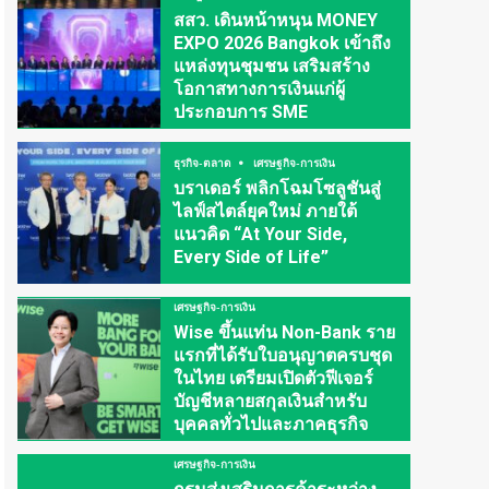
สสว. เดินหน้าหนุน MONEY
EXPO 2026 Bangkok เข้าถึง
แหล่งทุนชุมชน เสริมสร้าง
โอกาสทางการเงินแก่ผู้
ประกอบการ SME
ธุรกิจ-ตลาด
เศรษฐกิจ-การเงิน
บราเดอร์ พลิกโฉมโซลูชันสู่
ไลฟ์สไตล์ยุคใหม่ ภายใต้
แนวคิด “At Your Side,
Every Side of Life”
เศรษฐกิจ-การเงิน
Wise ขึ้นแท่น Non-Bank ราย
แรกที่ได้รับใบอนุญาตครบชุด
ในไทย เตรียมเปิดตัวฟีเจอร์
บัญชีหลายสกุลเงินสำหรับ
บุคคลทั่วไปและภาคธุรกิจ
เศรษฐกิจ-การเงิน