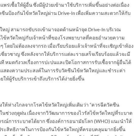
ชื้อให้ผู้อื่น ซึ่งมีผู้ป่วยเข้ามาใช้บริการเพิ่มขึ้นอย่างต่อเนื่อง
ัคซีนป้องกันไข้หวัดใหญ่ผ่าน Drive-In เพื่อเพิ่มความสะดวกให้กับ
ดใหญ่ สามารถขับรถเข้ามาจอดด้านหน้าจุด Drive-In บริเวณ
ไข้หวัดใหญ่กับเจ้าหน้าที่ของโรงพยาบาลที่คอยอำนวยความ
โดยไม่ต้องลงจากรถ เมื่อเรียบร้อยแล้วเจ้าหน้าที่จะเชิญเข้าห้อง
ี่ยวชาญ ซึ่งหลังจากให้บริการแต่ละรายเสร็จเรียบร้อยแล้วจะมี
 หมดกังวลเรื่องการปะปนและปิดโอกาสการรับเชื้อจากผู้อื่นได้
เบียนแสดงความประสงค์ในการรับวัคซีนไข้หวัดใหญ่และชำระค่า
ผู้รับบริการเข้าถึงบริการได้ง่ายยิ่งขึ้น
ให้ห่างไกลจากโรคไข้หวัดใหญ่เพิ่มเติมว่า “ควรฉีดวัคซีน
งในช่วงฤดูฝน เนื่องจากวิวัฒนาการของไวรัสไข้หวัดใหญ่ที่ระบาด
าดการณ์การระบาดได้ยาก ซึ่งองค์การอนามัยโลก (WHO) แนะนำให้
ิ่มประสิทธิภาพในการป้องกันไข้หวัดใหญ่ที่ครอบคลุมมากยิ่งขึ้น