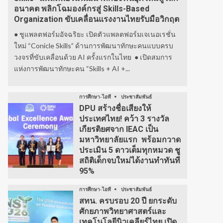
อนาคต พลิกโฉมองค์กรสู่ Skills-Based
Organization ขับเคลื่อนแรงงานไทยรับมือวิกฤต
● ชูแพลตฟอร์มอัจฉริยะ เปิดตัวแพลตฟอร์มเจเนอเรชั่น
ใหม่ “Conicle Skills” ด้านการพัฒนาทักษะคนแบบครบ
วงจรที่ขับเคลื่อนด้วย AI ครั้งแรกในไทย ● เปิดสมการ
แห่งการพัฒนาทักษะคน “Skills + AI +...
การศึกษา-ไอที
ประชาสัมพันธ์
DPU สร้างชื่อเสียงให้
ประเทศไทย! คว้า 3 รางวัล
เกียรติยศจาก IEAC เป็น
มหาวิทยาลัยแรก พร้อมกวาด
ประเมิน 5 ดาวเต็มทุกหมวด ชู
สถิติเด็กจบใหม่ได้งานทำทันที
95%
การศึกษา-ไอที
ประชาสัมพันธ์
สทน. ครบรอบ 20 ปี ยกระดับ
ศักยภาพวิทยาศาสตร์และ
เทคโนโลยีนิวเคลียร์ไทย เปิด