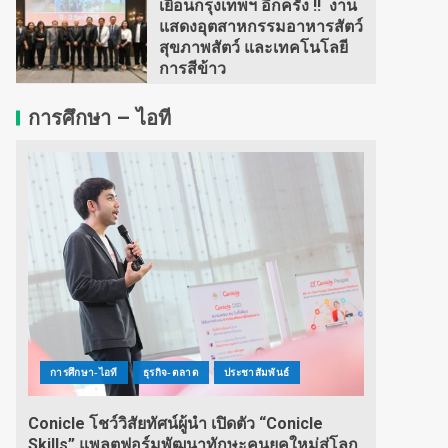
เยือนกรุงเทพฯ อีกครั้ง !! งาน
แสดงอุตสาหกรรมอาหารสัตว์
สุขภาพสัตว์ และเทคโนโลยี
การสีข้าว
การศึกษา – ไอที
การศึกษา-ไอที
ธุรกิจ-ตลาด
ประชาสัมพันธ์
Conicle โชว์วิสัยทัศน์ผู้นำ เปิดตัว “Conicle
Skills” แพลตฟอร์มพัฒนาทักษะคนยุคใหม่สู่โลก