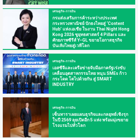
เศรษฐกิจ-การเงิน
กรมส่งเสริมการค้าระหว่างประเทศ
กระทรวงพาณิชย์ ปักธงไทยสู่ ‘Content
Hub’ แห่งเอเชีย ในงาน Thai Night Hong
Kong 2026 ชูยุทธศาสตร์ 4 Pillars และ
ศักยภาพซีรีส์ Y–GL ขยายโอกาสธุรกิจ
บันเทิงไทยสู่เวทีโลก
เศรษฐกิจ-การเงิน
เอสซีจีและเครือข่ายจับมือภาครัฐเร่งขับ
เคลื่อนอุตสาหกรรมไทย หนุน SMEs ก้าว
กระโดด โตไปด้วยกัน สู่ SMART
INDUSTRY
เศรษฐกิจ-การเงิน
เซ็นทาราเผยแผนธุรกิจและกลยุทธ์เชิงรุก
ในปี 2569 ลุยเปิดอีก 5 แห่ง พร้อมมุ่งขยาย
โรงแรมไปทั่วโลก