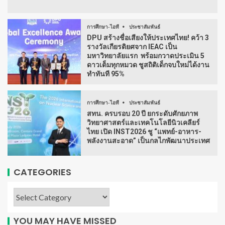
การศึกษา-ไอที
ประชาสัมพันธ์
DPU สร้างชื่อเสียงให้ประเทศไทย! คว้า 3
รางวัลเกียรติยศจาก IEAC เป็น
มหาวิทยาลัยแรก พร้อมกวาดประเมิน 5
ดาวเต็มทุกหมวด ชูสถิติเด็กจบใหม่ได้งาน
ทำทันที 95%
การศึกษา-ไอที
ประชาสัมพันธ์
สทน. ครบรอบ 20 ปี ยกระดับศักยภาพ
วิทยาศาสตร์และเทคโนโลยีนิวเคลียร์
ไทย เปิด INST2026 ชู “แพทย์-อาหาร-
พลังงานสะอาด” เป็นกลไกพัฒนาประเทศ
CATEGORIES
YOU MAY HAVE MISSED