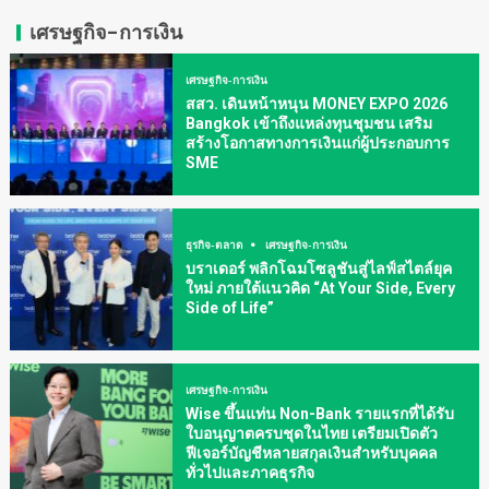
เศรษฐกิจ-การเงิน
เศรษฐกิจ-การเงิน
สสว. เดินหน้าหนุน MONEY EXPO 2026
Bangkok เข้าถึงแหล่งทุนชุมชน เสริม
สร้างโอกาสทางการเงินแก่ผู้ประกอบการ
SME
ธุรกิจ-ตลาด
เศรษฐกิจ-การเงิน
บราเดอร์ พลิกโฉมโซลูชันสู่ไลฟ์สไตล์ยุค
ใหม่ ภายใต้แนวคิด “At Your Side, Every
Side of Life”
เศรษฐกิจ-การเงิน
Wise ขึ้นแท่น Non-Bank รายแรกที่ได้รับ
ใบอนุญาตครบชุดในไทย เตรียมเปิดตัว
ฟีเจอร์บัญชีหลายสกุลเงินสำหรับบุคคล
ทั่วไปและภาคธุรกิจ