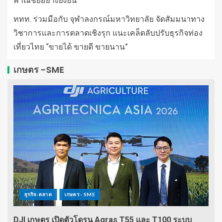
พาณิชย์อย่างยั่งยืน
ททท. ร่วมมือกับ จุฬาลงกรณ์มหาวิทยาลัย จัดสัมมนาทาง
วิชาการและการตลาดเชิงรุก แนะเคล็ดลับปรับธุรกิจท่อง
เที่ยวไทย “ขายได้ ขายดี ขายนาน”
เกษตร -SME
ธุรกิจ-ตลาด
เกษตร - SME
DJI เกษตร เปิดตัวโดรน Agras T55 และ T100 ระบบ