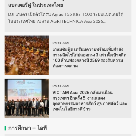
แบตเตอรี่คู่ ในประเทศไทย
DJI เกษตร เปิดตัวโดรน Agras T55 และ T100 ระบบแบตเตอรี่คู่
ในประเทศไทย ณ งาน AGRITECHNICA Asia 2026...
เกษตร - SME
เกษมชัยฟู้ด เตรียมความพร้อมเพิ่มกำลัง
การผลิตไข่ไก่ปลอดกรง 3 เท่า ตั้งเป้าผลิต
100 ล้านฟองกลางปี 2569 รองรับความ
ต้องการตลาด
เกษตร - SME
VICTAM Asia 2026 กลับมาเยือน
กรุงเทพฯ อีกครั้ง !! งานแสดง
อุตสาหกรรมอาหารสัตว์ สุขภาพสัตว์ และ
เทคโนโลยีการสีข้าว
การศึกษา – ไอที