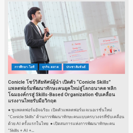
การศึกษา-ไอที
ธุรกิจ-ตลาด
ประชาสัมพันธ์
Conicle โชว์วิสัยทัศน์ผู้นำ เปิดตัว “Conicle Skills”
แพลตฟอร์มพัฒนาทักษะคนยุคใหม่สู่โลกอนาคต พลิก
โฉมองค์กรสู่ Skills-Based Organization ขับเคลื่อน
แรงงานไทยรับมือวิกฤต
● ชูแพลตฟอร์มอัจฉริยะ เปิดตัวแพลตฟอร์มเจเนอเรชั่นใหม่
“Conicle Skills” ด้านการพัฒนาทักษะคนแบบครบวงจรที่ขับเคลื่อน
ด้วย AI ครั้งแรกในไทย ● เปิดสมการแห่งการพัฒนาทักษะคน
“Skills + AI +...