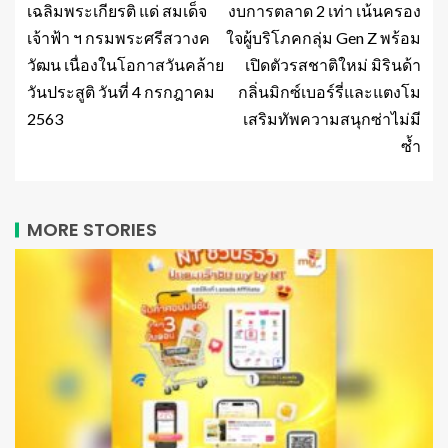
เฉลิมพระเกียรติ แด่ สมเด็จ
งบการตลาด 2 เท่า เน้นครอง
เจ้าฟ้า ฯ กรมพระศรีสวางค
ใจผู้บริโภคกลุ่ม Gen Z พร้อม
วัฒน เนื่องในโอกาสวันคล้าย
เปิดตัวรสชาติใหม่ มิรินด้า
วันประสูติ วันที่ 4 กรกฎาคม
กลิ่นมิกซ์เบอร์รี่และแตงโม
2563
เสริมทัพความสนุกซ่าไม่มี
ซ้ำ
MORE STORIES