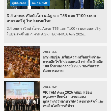
ธุรกิจ-ตลาด
เกษตร - SME
DJI เกษตร เปิดตัวโดรน Agras T55 และ T100 ระบบ
แบตเตอรี่คู่ ในประเทศไทย
DJI เกษตร เปิดตัวโดรน Agras T55 และ T100 ระบบแบตเตอรี่คู่
ในประเทศไทย ณ งาน AGRITECHNICA Asia 2026...
เกษตร - SME
เกษมชัยฟู้ด เตรียมความพร้อมเพิ่มกำลัง
การผลิตไข่ไก่ปลอดกรง 3 เท่า ตั้งเป้าผลิต
100 ล้านฟองกลางปี 2569 รองรับความ
ต้องการตลาด
เกษตร - SME
VICTAM Asia 2026 กลับมาเยือน
กรุงเทพฯ อีกครั้ง !! งานแสดง
อุตสาหกรรมอาหารสัตว์ สุขภาพสัตว์ และ
เทคโนโลยีการสีข้าว