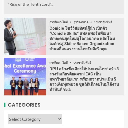
“Rise of the Tenth Lord”...
การศึกษา-ไอที
ธุรกิจ-ตลาด
ประชาสัมพันธ์
Conicle โชว์วิสัยทัศน์ผู้นำ เปิดตัว
“Conicle Skills” แพลตฟอร์มพัฒนา
ทักษะคนยุคใหม่สู่โลกอนาคต พลิกโฉม
องค์กรสู่ Skills-Based Organization
ขับเคลื่อนแรงงานไทยรับมือวิกฤต
การศึกษา-ไอที
ประชาสัมพันธ์
DPU สร้างชื่อเสียงให้ประเทศไทย! คว้า 3
รางวัลเกียรติยศจาก IEAC เป็น
มหาวิทยาลัยแรก พร้อมกวาดประเมิน 5
ดาวเต็มทุกหมวด ชูสถิติเด็กจบใหม่ได้งาน
ทำทันที 95%
CATEGORIES