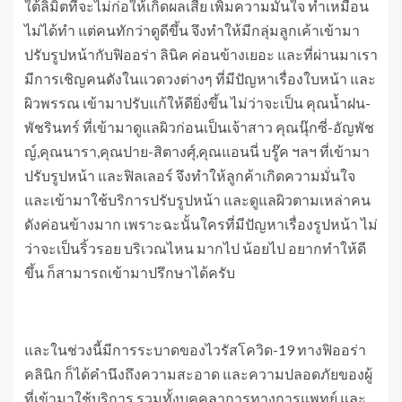
ใต้ลิมิตที่จะไม่ก่อให้เกิดผลเสีย เพิ่มความมั่นใจ ทำเหมือน
ไม่ได้ทำ แต่คนทักว่าดูดีขึ้น จึงทำให้มีกลุ่มลูกเค้าเข้ามา
ปรับรูปหน้ากับฟิออร่า ลินิค ค่อนข้างเยอะ และที่ผ่านมาเรา
มีการเชิญคนดังในแวดวงต่างๆ ที่มีปัญหาเรื่องใบหน้า และ
ผิวพรรณ เข้ามาปรับแก้ให้ดียิ่งขึ้น ไม่ว่าจะเป็น คุณน้ำฝน-
พัชรินทร์ ที่เข้ามาดูแลผิวก่อนเป็นเจ้าสาว คุณนุ๊กซี่-อัญพัช
ญ์,คุณนารา,คุณปาย-สิตางศุ์,คุณแอนนี่ บรู๊ค ฯลฯ ที่เข้ามา
ปรับรูปหน้า และฟิลเลอร์ จึงทำให้ลูกค้าเกิดความมั่นใจ
และเข้ามาใช้บริการปรับรูปหน้า และดูแลผิวตามเหล่าคน
ดังค่อนข้างมาก เพราะฉะนั้นใครที่มีปัญหาเรื่องรูปหน้า ไม่
ว่าจะเป็นริ้วรอย บริเวณไหน มากไป น้อยไป อยากทำให้ดี
ขึ้น ก็สามารถเข้ามาปรึกษาได้ครับ
และในช่วงนี้มีการระบาดของไวรัสโควิด-19 ทางฟิออร่า
คลินิก ก็ได้คำนึงถึงความสะอาด และความปลอดภัยของผู้
ที่เข้ามาใช้บริการ รวมทั้งบุคคลาการทางการแพทย์ และ