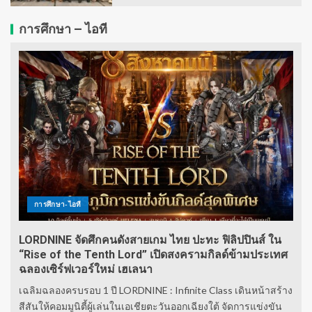
การศึกษา – ไอที
การศึกษา-ไอที
LORDNINE จัดศึกคนดังสายเกม ไทย ปะทะ ฟิลิปปินส์ ใน
“Rise of the Tenth Lord” เปิดสงครามกิลด์ข้ามประเทศ
ฉลองเซิร์ฟเวอร์ใหม่ เฮเลนา
เฉลิมฉลองครบรอบ 1 ปี LORDNINE : Infinite Class เดินหน้าสร้าง
สีสันให้คอมมูนิตี้ผู้เล่นในเอเชียตะวันออกเฉียงใต้ จัดการแข่งขัน