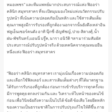
หมอเพชร” และทีมแพทย์มากประสบการณ์แห่ง ฟิออร่า
คลินิก สมุทรสาคร ที่จะเปิดมุมมองใหม่แห่งนวัตกรรมปรับ
รูปหน้า ที่เน้นความปลอดภัยเป็นหลัก และใช้สารเติมเต็ม
คุณภาพสูงมีการรับรองที่ถูกต้อง นอกจากนั้นยังดึงเหล่าอิน
ฟลูเอ็นเซอร์คนดัง อาทิ นุ๊กซี่-อัญพัชญ์, ปาย-สิตางศุ์, น้ำ
ฝน-พัชรินทร์,แอนนี่ บรู๊ค, นารา อนิวัติ ฯลฯ มาร่วมสัมผัส
ประสบการณ์ปรับรูปหน้าจริง ด้วยเทคนิคจากคุณหมอยืน
หนึ่งแห่ง ฟิออร่า สมุทรสาคร
“ฟิออร่า คลินิก สมุทรสาคร เรามุ่งเน้นเรื่องความปลอดภัย
และเลือกใช้ฟิลเลอร์ และสารเติมเต็มต่างๆ ที่ได้มาตรฐาน
ได้รับการรับรองที่ถูกต้อง ก่อนการเข้ารับบริการทุกครั้งจะ
มีการพูดคุย ตกลงร่วมกัน และ วิเคราะห์ใบหน้าของคนไข้
ก่อน เพื่อวินิจฉัยถึงความเป็นไปได้ ข้อดี ข้อเสีย โดยยึดหลัก
ของความเป็นธรรมชาติในการปรับปรุงแก้ไขให้ดีขึ้น ภาย