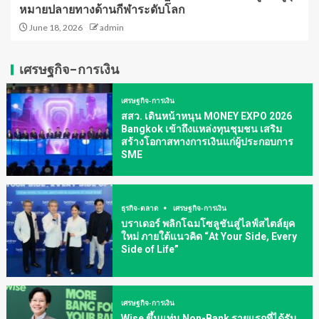
หมายปลายทางด้านกีฬาระดับโลก
June 18, 2026
admin
เศรษฐกิจ-การเงิน
เศรษฐกิจ-การเงิน
สสว. เดินหน้าหนุน MONEY EXPO 2026
Bangkok เข้าถึงแหล่งทุนชุมชน เสริม
สร้างโอกาสทางการเงินแก่ผู้ประกอบการ
SME
ธุรกิจ-ตลาด
เศรษฐกิจ-การเงิน
บราเดอร์ พลิกโฉมโซลูชันสู่ไลฟ์สไตล์ยุค
ใหม่ ภายใต้แนวคิด “At Your Side, Every
Side of Life”
เศรษฐกิจ-การเงิน
Wise ขึ้นแท่น Non-Bank รายแรกที่ได้รับ