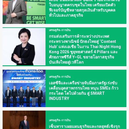
ใบอนุญาตครบชุดในไทย เตรียมเปิดตัว
ฟีเจอร์บัญชีหลายสกุลเงินสำหรับบุคคล
ทั่วไปและภาคธุรกิจ
เศรษฐกิจ-การเงิน
กรมส่งเสริมการค้าระหว่างประเทศ
กระทรวงพาณิชย์ ปักธงไทยสู่ ‘Content
Hub’ แห่งเอเชีย ในงาน Thai Night Hong
Kong 2026 ชูยุทธศาสตร์ 4 Pillars และ
ศักยภาพซีรีส์ Y–GL ขยายโอกาสธุรกิจ
บันเทิงไทยสู่เวทีโลก
เศรษฐกิจ-การเงิน
เอสซีจีและเครือข่ายจับมือภาครัฐเร่งขับ
เคลื่อนอุตสาหกรรมไทย หนุน SMEs ก้าว
กระโดด โตไปด้วยกัน สู่ SMART
INDUSTRY
เศรษฐกิจ-การเงิน
เซ็นทาราเผยแผนธุรกิจและกลยุทธ์เชิงรุก