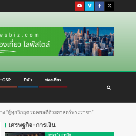
ม-CSR
กีฬา
ท่องเที่ยว
ทาง “สู้ทุกวิกฤต รอดพอดีด้วยศาสตร์พระราชา”
เศรษฐกิจ-การเงิน
เศรษฐกิจ-การเงิน