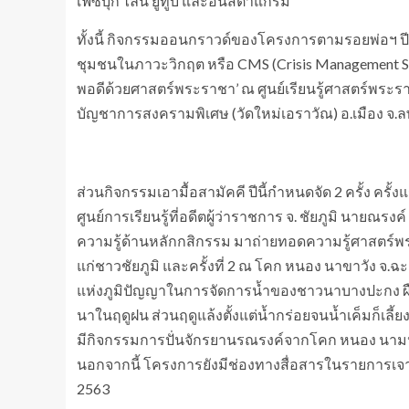
เฟซบุ๊ก ไลน์ ยูทูบ และอินสตาแกรม
ทั้งนี้ กิจกรรมออนกราวด์ของโครงการตามรอยพ่อฯ ปี 8
ชุมชนในภาวะวิกฤต หรือ CMS (Crisis Management Surv
พอดีด้วยศาสตร์พระราชา’ ณ ศูนย์เรียนรู้ศาสตร์พระรา
บัญชาการสงครามพิเศษ (วัดใหม่เอราวัณ) อ.เมือง จ.ลพ
ส่วนกิจกรรมเอามื้อสามัคคี ปีนี้กำหนดจัด 2 ครั้ง ครั้
ศูนย์การเรียนรู้ที่อดีตผู้ว่าราชการ จ. ชัยภูมิ นายณรงค์
ความรู้ด้านหลักกสิกรรม มาถ่ายทอดความรู้ศาสตร์พร
แก่ชาวชัยภูมิ และครั้งที่ 2 ณ โคก หนอง นาขาวัง จ.ฉะ
แห่งภูมิปัญญาในการจัดการน้ำของชาวนาบางปะกง ผืนนาที่
นาในฤดูฝน ส่วนฤดูแล้งตั้งแต่น้ำกร่อยจนน้ำเค็มก็เลี้ยง
มีกิจกรรมการปั่นจักรยานรณรงค์จากโคก หนอง นามหา
นอกจากนี้ โครงการยังมีช่องทางสื่อสารในรายการ
2563