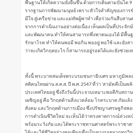
พื้นฐานให้เกิดความยั่งยืนขึ้น ด้วยการเดินตามบัน
รากฐานการพัฒนามนุษย์ เพราะหัวใจสำคัญของการขั
มีใจ สู่เครือข่าย และแม่ทัพผู้พาทำ เพื่อร่วมกันสืบ
จากการดำเนินงานอย่างต่อเนื่อง เห็นผลเป็นที่ประจักษ
และพัฒนาคน ทำให้คนสามารถพึ่งพาตนเองได้ มีพื้นฐานปัจ
รักษาโรค ทำให้คนพอมี พอกิน พออยู่ พอใช้ และยังสาม
ว่าจะเกิดวิกฤตอะไร ก็สามารถอยู่รอดได้และยังช่วยเหลือ
ทั้งนี้ พระบาทสมเด็จพระบรมชนกาธิเบศร มหาภูมิ
สติคนไทยผ่าน ส.ค.ส. ปี พ.ศ. 2547 ที่ว่า ’สามัคคีเป็
ประเทศไทยอยู่ ซึ่งถึงวันนี้ประจวบเหมาะพอดีกับสถานก
เผชิญอยู่ คือ วิกฤตด้านสิ่งแวดล้อม โรคระบาด ภัยแล
สังคม และวิกฤตด้านการเมือง ซึ่งปรัชญาเศรษฐกิจพอเพีย
การดำเนินชีวิตใหม่ จะเห็นได้ว่าทรงคาดการณ์ล่วงหน
พร้อมระวังภัย และได้พระราชทานศาสตร์พระราชาตามห
ได้และใช้ชีวิตอย่างพอเพียงเพื่อเป็นทางรอดจากทุกวิ