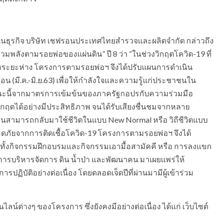
สนุนธุรกิจ บริษัท เชฟรอนประเทศไทยสำรวจและผลิตจำกัด กล่าวถึง
พลังตามรอยพ่อของแผ่นดิน” ปี 8 ว่า “ในช่วงวิกฤตโควิด-19 ที่
าระยะห่าง โครงการตามรอยพ่อฯ จึงได้ปรับแผนการดำเนิน
น (มี.ค.-มิ.ย.63) เพื่อให้กำลังใจและความรู้แก่ประชาชนใน
ขณะนี้จากมาตรการเข้มข้นของภาครัฐกอปรกับความร่วมมือ
ิกฤตได้อย่างมีประสิทธิภาพ จนได้รับเสียงชื่นชมจากหลาย
นสามารถกลับมาใช้ชีวิตในแบบ New Normal หรือ วิถีชีวิตแบบ
ปลอดภัยจากการติดเชื้อโควิด-19 โครงการตามรอยพ่อฯ จึงได้
ทั้งกิจกรรมฝึกอบรมและกิจกรรมเอามื้อสามัคคี หรือ การลงแขก
ารบริหารจัดการ ดิน น้ำป่า และพัฒนาคน มาเผยแพร่ให้
ปฏิบัติอย่างต่อเนื่อง โดยตลอดเจ็ดปีที่ผ่านมามีผู้เข้าร่วม
น์ต่างๆ ของโครงการ ซึ่งยังคงมีอย่างต่อเนื่อง ได้แก่ เว็บไซต์