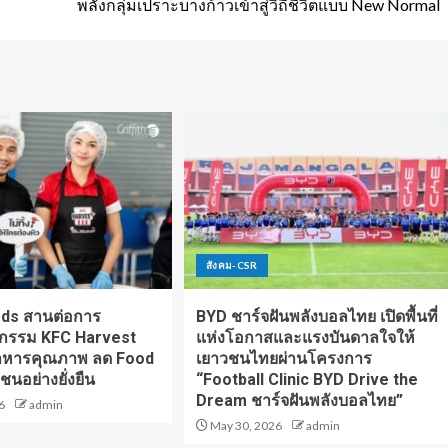
พลังกลุ่มเปราะบางก้าวเข้าสู่วิถีชีวิตแบบ New Normal
สังคม-CSR
oods สานต่อการ
BYD ชาร์จฝันพลังบอลไทย เปิดพื้นที่
จกรรม KFC Harvest
แห่งโอกาสและแรงบันดาลใจให้
อาหารคุณภาพ ลด Food
เยาวชนไทยผ่านโครงการ
ชนอย่างยั่งยืน
“Football Clinic BYD Drive the
Dream ชาร์จฝันพลังบอลไทย”
6
admin
May 30, 2026
admin