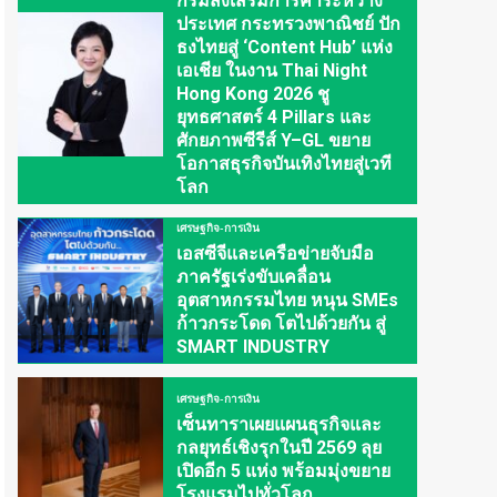
กรมส่งเสริมการค้าระหว่าง
ประเทศ กระทรวงพาณิชย์ ปัก
ธงไทยสู่ ‘Content Hub’ แห่ง
เอเชีย ในงาน Thai Night
Hong Kong 2026 ชู
ยุทธศาสตร์ 4 Pillars และ
ศักยภาพซีรีส์ Y–GL ขยาย
โอกาสธุรกิจบันเทิงไทยสู่เวที
โลก
เศรษฐกิจ-การเงิน
เอสซีจีและเครือข่ายจับมือ
ภาครัฐเร่งขับเคลื่อน
อุตสาหกรรมไทย หนุน SMEs
ก้าวกระโดด โตไปด้วยกัน สู่
SMART INDUSTRY
เศรษฐกิจ-การเงิน
เซ็นทาราเผยแผนธุรกิจและ
กลยุทธ์เชิงรุกในปี 2569 ลุย
เปิดอีก 5 แห่ง พร้อมมุ่งขยาย
โรงแรมไปทั่วโลก