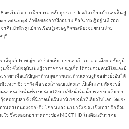
 จะเริ่มด้วยการฝึกอบรม หลักสูตรการป้องกัน เตือนภัย และฟื้นฟู
ival Camp) หัวข้อของการฝึกอบรม คือ ‘CMS สู้ อยู่ หนี รอด
ชาคืนป่าสัก ศูนย์การเรียนรู้เศรษฐกิจพอเพียงชุมชน หน่วย
บุรี
งแรกที่ศูนย์ปราชญ์ศาสตร์พอเพียงบอกเล่าก้าวตาม อ.เมือง จ.ชัยภูมิ
 วุ่นซิ้ว ซึ่งปัจจุบันเป็นผู้ว่าราชการ จ.ภูเก็ต ได้รวบรวมคนมีใจและมี
ะราชาเพื่อแก้ปัญหาด้านสุขภาพและด้านเศรษฐกิจอย่างยั่งยืนให้
เชิงเทรา ซึ่ง ขาวัง คือ ร่องน้ำรอบแปลงนา เป็นผืนนามหัศจรรย์
นี่เป็นพื้นที่ระบบนิเวศ 3 น้ำ มีทั้งน้ำจืด น้ำกร่อย น้ำเค็ม ทำ
กุ้งหอยปูปลา ซึ่งที่นี่อาจเป็นผืนนานิเวศ 3 น้ำที่เดียวในโลก โดยจะ
นคร (หนองจอก) ถึง โคก หนอง นาขาวัง จ.ฉะเชิงเทรา อีกด้วย
เจาะใจ ซึ่งจะออกอากาศทางช่อง MCOT HD ในเดือนธันวาคม