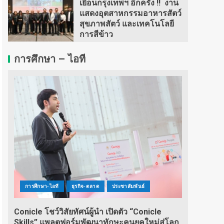
เยือนกรุงเทพฯ อีกครั้ง !! งาน
แสดงอุตสาหกรรมอาหารสัตว์
สุขภาพสัตว์ และเทคโนโลยี
การสีข้าว
การศึกษา – ไอที
การศึกษา-ไอที
ธุรกิจ-ตลาด
ประชาสัมพันธ์
Conicle โชว์วิสัยทัศน์ผู้นำ เปิดตัว “Conicle
Skills” แพลตฟอร์มพัฒนาทักษะคนยุคใหม่สู่โลก