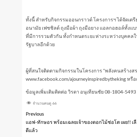
ทั้งนี้ สำหรับกิจกรรมออนกราวด์ โครงการฯ ได้จัดเตร
อนามัย เฟซชิลด์ ถุงมือผ้า ถุงมือยาง แอลกอฮอล์ทั้
ที่มีการรวมตัวกัน ทั้งกำหนดระยะห่างระหว่างบุคค
รัฐบาลอีกด้วย
ผู้ที่สนใจติดตามกิจกรรมในโครงการ “พลังคนสร้างส
www.facebook.com/ajourneyinspiredbytheking หรือดูร
ข้อมูลเพิ่มเติมติดต่อ วิรดา อนุเทียนชัย 08-1804-5493
จำนวนคนดู
66
Previous
แอฟ-ทักษอร พร้อมเฉลยเจ้าของดอกไม้ช่อโต เผย!! เล
ดีแล้ว