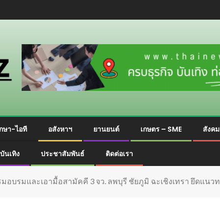
กษา-ไอที
อสังหาฯ
ยานยนต์
เกษตร – SME
สังค
บันเทิง
ประชาสัมพันธ์
ติดต่อเรา
มอบรมและเอามื้อสามัคคี 3 จว. ลพบุรี ชัยภูมิ ฉะเชิงเทรา ยึดแนว