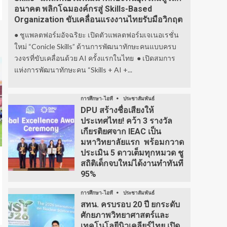
อนาคต พลิกโฉมองค์กรสู่ Skills-Based
Organization ขับเคลื่อนแรงงานไทยรับมือวิกฤต
● ชูแพลตฟอร์มอัจฉริยะ เปิดตัวแพลตฟอร์มเจเนอเรชั่น
ใหม่ “Conicle Skills” ด้านการพัฒนาทักษะคนแบบครบ
วงจรที่ขับเคลื่อนด้วย AI ครั้งแรกในไทย ● เปิดสมการ
แห่งการพัฒนาทักษะคน “Skills + AI +...
การศึกษา-ไอที
ประชาสัมพันธ์
DPU สร้างชื่อเสียงให้
ประเทศไทย! คว้า 3 รางวัล
เกียรติยศจาก IEAC เป็น
มหาวิทยาลัยแรก พร้อมกวาด
ประเมิน 5 ดาวเต็มทุกหมวด ชู
สถิติเด็กจบใหม่ได้งานทำทันที
95%
การศึกษา-ไอที
ประชาสัมพันธ์
สทน. ครบรอบ 20 ปี ยกระดับ
ศักยภาพวิทยาศาสตร์และ
เทคโนโลยีนิวเคลียร์ไทย เปิด