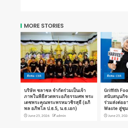
MORE STORIES
สังคม-CSR
สังคม-CSR
บริษัท ชลาชล จำกัดร่วมเป็นเจ้า
Griffith F
ภาพในพิธีสวดพระอภิธรรมศพ พระ
สนับสนุนกิ
เดชพระคุณพระพรหมวชิรสุธี (อภิ
ร่วมส่งต่อ
พล อภิพโล ป.ธ.5, น.ธ.เอก)
Waste สู่ชุม
June 25, 2026
admin
June 25, 202