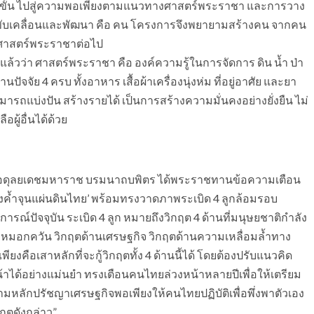
ได 9 ขั้น ไปสู่ความพอเพียงตามแนวทางศาสตร์พระราชา และการวาง
บเคลื่อนและพัฒนา คือ คน โครงการจึงพยายามสร้างคน จากคน
สานศาสตร์พระราชาต่อไป
์แล้วว่า ศาสตร์พระราชา คือ องค์ความรู้ในการจัดการ ดิน น้ำ ป่า
จัย 4 ครบ ทั้งอาหาร เสื้อผ้าเครื่องนุ่งห่ม ที่อยู่อาศัย และยา
ารถแบ่งปัน สร้างรายได้ เป็นการสร้างความมั่นคงอย่างยั่งยืน ไม่
ผู้อื่นได้ด้วย
พลอดุลยเดชมหาราช บรมนาถบพิตร ได้พระราชทานข้อความเตือน
นพลังค้ำจุนแผ่นดินไทย’ พร้อมทรงวาดภาพระเบิด 4 ลูกล้อมรอบ
ารณ์ปัจจุบัน ระเบิด 4 ลูก หมายถึงวิกฤต 4 ด้านที่มนุษยชาติกำลัง
้ง หมอกควัน วิกฤตด้านเศรษฐกิจ วิกฤตด้านความเหลื่อมล้ำทาง
งคือเสาหลักที่จะกู้วิกฤตทั้ง 4 ด้านนี้ได้ โดยต้องปรับแนวคิด
้าได้อย่างแม่นยำ ทรงเตือนคนไทยล่วงหน้าหลายปีเพื่อให้เตรียม
ลักปรัชญาเศรษฐกิจพอเพียงให้คนไทยปฏิบัติเพื่อพึ่งพาตัวเอง
กฤตดังกล่าว”