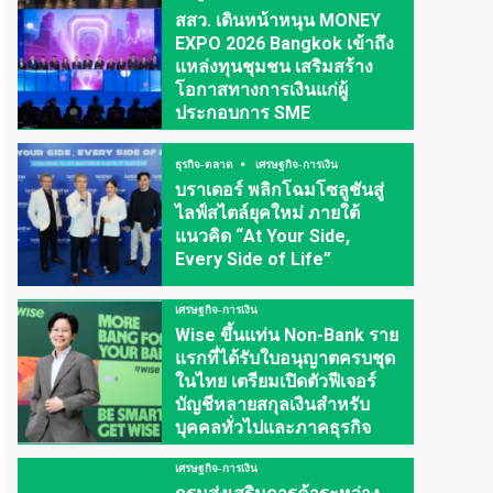
สสว. เดินหน้าหนุน MONEY
EXPO 2026 Bangkok เข้าถึง
แหล่งทุนชุมชน เสริมสร้าง
โอกาสทางการเงินแก่ผู้
ประกอบการ SME
ธุรกิจ-ตลาด
เศรษฐกิจ-การเงิน
บราเดอร์ พลิกโฉมโซลูชันสู่
ไลฟ์สไตล์ยุคใหม่ ภายใต้
แนวคิด “At Your Side,
Every Side of Life”
เศรษฐกิจ-การเงิน
Wise ขึ้นแท่น Non-Bank ราย
แรกที่ได้รับใบอนุญาตครบชุด
ในไทย เตรียมเปิดตัวฟีเจอร์
บัญชีหลายสกุลเงินสำหรับ
บุคคลทั่วไปและภาคธุรกิจ
เศรษฐกิจ-การเงิน