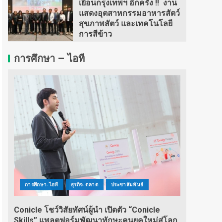
เยือนกรุงเทพฯ อีกครั้ง !! งาน
แสดงอุตสาหกรรมอาหารสัตว์
สุขภาพสัตว์ และเทคโนโลยี
การสีข้าว
การศึกษา – ไอที
การศึกษา-ไอที
ธุรกิจ-ตลาด
ประชาสัมพันธ์
Conicle โชว์วิสัยทัศน์ผู้นำ เปิดตัว “Conicle
Skills” แพลตฟอร์มพัฒนาทักษะคนยุคใหม่สู่โลก