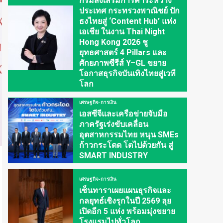
กรมส่งเสริมการค้าระหว่าง
ประเทศ กระทรวงพาณิชย์ ปัก
ธงไทยสู่ ‘Content Hub’ แห่ง
เอเชีย ในงาน Thai Night
Hong Kong 2026 ชู
ยุทธศาสตร์ 4 Pillars และ
ศักยภาพซีรีส์ Y–GL ขยาย
โอกาสธุรกิจบันเทิงไทยสู่เวที
โลก
เศรษฐกิจ-การเงิน
เอสซีจีและเครือข่ายจับมือ
ภาครัฐเร่งขับเคลื่อน
อุตสาหกรรมไทย หนุน SMEs
ก้าวกระโดด โตไปด้วยกัน สู่
SMART INDUSTRY
เศรษฐกิจ-การเงิน
เซ็นทาราเผยแผนธุรกิจและ
กลยุทธ์เชิงรุกในปี 2569 ลุย
เปิดอีก 5 แห่ง พร้อมมุ่งขยาย
โรงแรมไปทั่วโลก