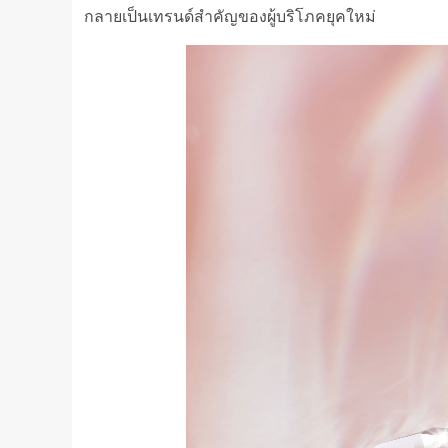
กลายเป็นเทรนด์สำคัญของผู้บริโภคยุคใหม่