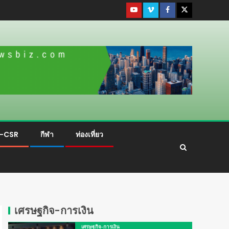
ม-CSR
กีฬา
ท่องเที่ยว
ย
เศรษฐกิจ-การเงิน
เศรษฐกิจ-การเงิน