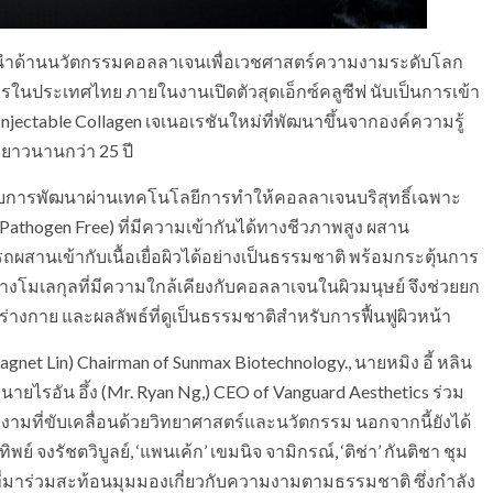
 ผู้นำด้านนวัตกรรมคอลลาเจนเพื่อเวชศาสตร์ความงามระดับโลก
รในประเทศไทย ภายในงานเปิดตัวสุดเอ็กซ์คลูซีฟ นับเป็นการเข้า
ectable Collagen เจเนอเรชันใหม่ที่พัฒนาขึ้นจากองค์ความรู้
ยาวนานกว่า 25 ปี
ับการพัฒนาผ่านเทคโนโลยีการทำให้คอลลาเจนบริสุทธิ์เฉพาะ
athogen Free) ที่มีความเข้ากันได้ทางชีวภาพสูง ผสาน
ผสานเข้ากับเนื้อเยื่อผิวได้อย่างเป็นธรรมชาติ พร้อมกระตุ้นการ
โมเลกุลที่มีความใกล้เคียงกับคอลลาเจนในผิวมนุษย์ จึงช่วยยก
างกาย และผลลัพธ์ที่ดูเป็นธรรมชาติสำหรับการฟื้นฟูผิวหน้า
et Lin) Chairman of Sunmax Biotechnology., นายหมิง อี้ หลิน
นายไรอัน อึ้ง (Mr. Ryan Ng,) CEO of Vanguard Aesthetics ร่วม
ามที่ขับเคลื่อนด้วยวิทยาศาสตร์และนวัตกรรม นอกจากนี้ยังได้
ย์ จงรัชตวิบูลย์, ‘แพนเค้ก’ เขมนิจ จามิกรณ์, ‘ติช่า’ กันติชา ชุม
อร์ ที่มาร่วมสะท้อนมุมมองเกี่ยวกับความงามตามธรรมชาติ ซึ่งกำลัง