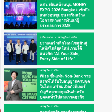
สสว. เดินหน้าหนุน MONEY
EXPO 2026 Bangkok เข้าถึง
แหล่งทุนชุมชน เสริมสร้าง
โอกาสทางการเงินแก่ผู้
ประกอบการ SME
ธุรกิจ-ตลาด
เศรษฐกิจ-การเงิน
บราเดอร์ พลิกโฉมโซลูชันสู่
ไลฟ์สไตล์ยุคใหม่ ภายใต้
แนวคิด “At Your Side,
Every Side of Life”
เศรษฐกิจ-การเงิน
Wise ขึ้นแท่น Non-Bank ราย
แรกที่ได้รับใบอนุญาตครบชุด
ในไทย เตรียมเปิดตัวฟีเจอร์
บัญชีหลายสกุลเงินสำหรับ
บุคคลทั่วไปและภาคธุรกิจ
เศรษฐกิจ-การเงิน