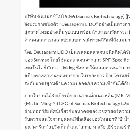
บริษัท ซันแมกซ์ ไบโอเทค (Sunmax Biotechnology)
จึงประกาศเปิดตัว “Deusaderm LIDO” อย่างเป็นทางกา
สู่ตลาดไทยอย่างเต็มรูปแบบ พร้อมนำเสนอนวัตกรรม Inj
ด้านคอลลาเจนและประสบการณ์ทางคลินิกที่สั่งสมมา
โดย Deusaderm LIDO เป็นเจลคอลลาเจนชนิดฉีดได้ร
ของ Sunmax โดยใช้คอลลาเจนจากสุกร SPF (Specific P
เทคโนโลยี Cross-Linking ซึ่งช่วยให้คอลลาเจนสามารถ
สร้างคอลลาเจนของร่างกายในระยะยาว ด้วยโครงสร้าง
ระดับมาตรฐานด้านความปลอดภัย ความเข้ากันได้กับร่
ภายในงานได้รับเกียรติจาก นายแม็กเนต หลิน (MR. Magn
(Mr. Lin Ming-Yi) CEO of Sunmax Biotechnology และ 
ถ่ายทอดวิสัยทัศน์เกี่ยวกับอนาคตของเวชศาสตร์ความง
รับความสนใจจากบุคคลมีชื่อเสียงของไทย อาทิ ‘บี’ น้ำทิพ
มะ, ‘คารีสา’ สปริงเก็ตต์ และ ‘สกาย’ มาเรีย เฮิร์ชเล