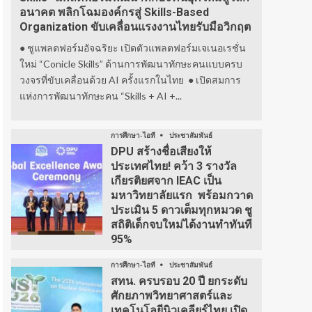
อนาคต พลิกโฉมองค์กรสู่ Skills-Based
Organization ขับเคลื่อนแรงงานไทยรับมือวิกฤต
● ชูแพลตฟอร์มอัจฉริยะ เปิดตัวแพลตฟอร์มเจเนอเรชั่น
ใหม่ “Conicle Skills” ด้านการพัฒนาทักษะคนแบบครบ
วงจรที่ขับเคลื่อนด้วย AI ครั้งแรกในไทย ● เปิดสมการ
แห่งการพัฒนาทักษะคน “Skills + AI +...
การศึกษา-ไอที
ประชาสัมพันธ์
DPU สร้างชื่อเสียงให้
ประเทศไทย! คว้า 3 รางวัล
เกียรติยศจาก IEAC เป็น
มหาวิทยาลัยแรก พร้อมกวาด
ประเมิน 5 ดาวเต็มทุกหมวด ชู
สถิติเด็กจบใหม่ได้งานทำทันที
95%
การศึกษา-ไอที
ประชาสัมพันธ์
สทน. ครบรอบ 20 ปี ยกระดับ
ศักยภาพวิทยาศาสตร์และ
เทคโนโลยีนิวเคลียร์ไทย เปิด