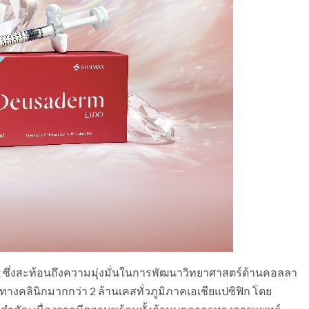
max ซึ่งสะท้อนถึงความมุ่งมั่นในการพัฒนาวิทยาศาสตร์ด้านคอลลา
งคลินิกมากกว่า 2 ล้านเคสทั่วภูมิภาคเอเชียแปซิฟิก โดย