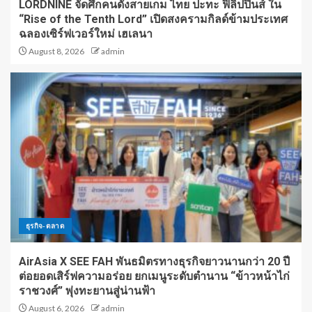
LORDNINE จัดศึกคนดังสายเกม ไทย ปะทะ ฟิลิปปินส์ ใน
“Rise of the Tenth Lord” เปิดสงครามกิลด์ข้ามประเทศ
ฉลองเซิร์ฟเวอร์ใหม่ เฮเลนา
August 8, 2026
admin
ธุรกิจ-ตลาด
AirAsia X SEE FAH พันธมิตรทางธุรกิจยาวนานกว่า 20 ปี
ต่อยอดเสิร์ฟความอร่อย ยกเมนูระดับตำนาน “ข้าวหน้าไก่
ราชวงศ์” พุ่งทะยานสู่น่านฟ้า
August 6, 2026
admin