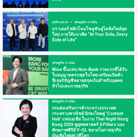
ธุรกิจ-ตลาด
เศรษฐกิจ-การเงิน
บราเดอร์ พลิกโฉมโซลูชันสู่ไลฟ์สไตล์ยุค
ใหม่ ภายใต้แนวคิด “At Your Side, Every
Side of Life”
เศรษฐกิจ-การเงิน
Wise ขึ้นแท่น Non-Bank รายแรกที่ได้รับ
ใบอนุญาตครบชุดในไทย เตรียมเปิดตัว
ฟีเจอร์บัญชีหลายสกุลเงินสำหรับบุคคล
ทั่วไปและภาคธุรกิจ
เศรษฐกิจ-การเงิน
กรมส่งเสริมการค้าระหว่างประเทศ
กระทรวงพาณิชย์ ปักธงไทยสู่ ‘Content
Hub’ แห่งเอเชีย ในงาน Thai Night Hong
Kong 2026 ชูยุทธศาสตร์ 4 Pillars และ
ศักยภาพซีรีส์ Y–GL ขยายโอกาสธุรกิจ
บันเทิงไทยสู่เวทีโลก