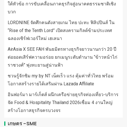
ใต้หัวข้อ การขับเคลื่อนภาคธุรกิจสู่อนาคตธรรมชาติเชิง
บวก
LORDNINE จัดศึกคนดังสายเกม ไทย ปะทะ ฟิลิปปินส์ ใน
“Rise of the Tenth Lord” เปิดสงครามกิลด์ข้ามประเทศ
ฉลองเซิร์ฟเวอร์ใหม่ เฮเลนา
AirAsia X SEE FAH พันธมิตรทางธุรกิจยาวนานกว่า 20 ปี
ต่อยอดเสิร์ฟความอร่อย ยกเมนูระดับตำนาน “ข้าวหน้าไก่
ราชวงศ์” พุ่งทะยานสู่น่านฟ้า
ชวนรู้จักซิม my by NT เน็ตเร็ว แรง คุ้มค่าทั่วไทย พร้อม
โอกาสสร้างรายได้เสริมผ่าน Lazada Affiliate
อินฟอร์มา มาร์เก็ตส์ ผนึกเครือข่ายธุรกิจท่องเที่ยว-บริการ
จัด Food & Hospitality Thailand 2026เชื่อม 4 งานใหญ่
สร้างโอกาสธุรกิจครบวงจร
เกษตร -SME