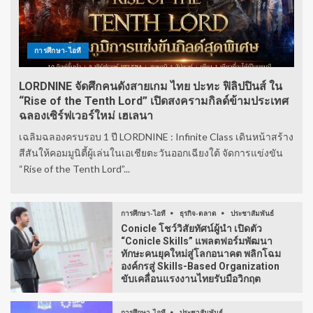
การศึกษา-ไอที
LORDNINE จัดศึกคนดังสายเกม ไทย ปะทะ ฟิลิปปินส์ ใน
“Rise of the Tenth Lord” เปิดสงครามกิลด์ข้ามประเทศ
ฉลองเซิร์ฟเวอร์ใหม่ เฮเลนา
เฉลิมฉลองครบรอบ 1 ปี LORDNINE : Infinite Class เดินหน้าสร้าง
สีสันให้คอมมูนิตี้ผู้เล่นในเอเชียตะวันออกเฉียงใต้ จัดการแข่งขัน
“Rise of the Tenth Lord”...
การศึกษา-ไอที
ธุรกิจ-ตลาด
ประชาสัมพันธ์
Conicle โชว์วิสัยทัศน์ผู้นำ เปิดตัว
“Conicle Skills” แพลตฟอร์มพัฒนา
ทักษะคนยุคใหม่สู่โลกอนาคต พลิกโฉม
องค์กรสู่ Skills-Based Organization
ขับเคลื่อนแรงงานไทยรับมือวิกฤต
การศึกษา-ไอที
ประชาสัมพันธ์