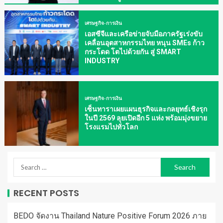
เศรษฐกิจ-การเงิน
เอสซีจีและเครือข่ายจับมือภาครัฐเร่งขับ
เคลื่อนอุตสาหกรรมไทย หนุน SMEs ก้าว
กระโดด โตไปด้วยกัน สู่ SMART
INDUSTRY
เศรษฐกิจ-การเงิน
เซ็นทาราเผยแผนธุรกิจและกลยุทธ์เชิงรุก
ในปี 2569 ลุยเปิดอีก 5 แห่ง พร้อมมุ่งขยาย
โรงแรมไปทั่วโลก
RECENT POSTS
BEDO จัดงาน Thailand Nature Positive Forum 2026 ภาย