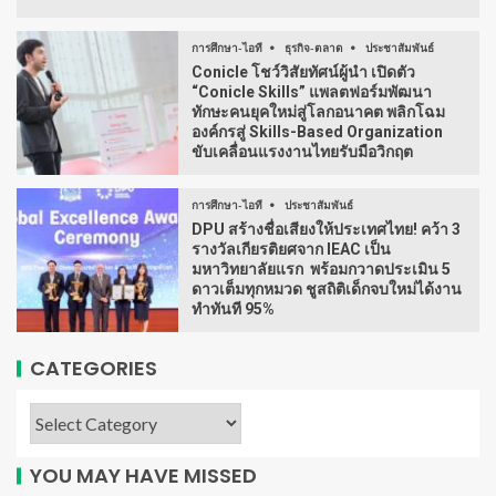
การศึกษา-ไอที
ธุรกิจ-ตลาด
ประชาสัมพันธ์
Conicle โชว์วิสัยทัศน์ผู้นำ เปิดตัว
“Conicle Skills” แพลตฟอร์มพัฒนา
ทักษะคนยุคใหม่สู่โลกอนาคต พลิกโฉม
องค์กรสู่ Skills-Based Organization
ขับเคลื่อนแรงงานไทยรับมือวิกฤต
การศึกษา-ไอที
ประชาสัมพันธ์
DPU สร้างชื่อเสียงให้ประเทศไทย! คว้า 3
รางวัลเกียรติยศจาก IEAC เป็น
มหาวิทยาลัยแรก พร้อมกวาดประเมิน 5
ดาวเต็มทุกหมวด ชูสถิติเด็กจบใหม่ได้งาน
ทำทันที 95%
CATEGORIES
YOU MAY HAVE MISSED