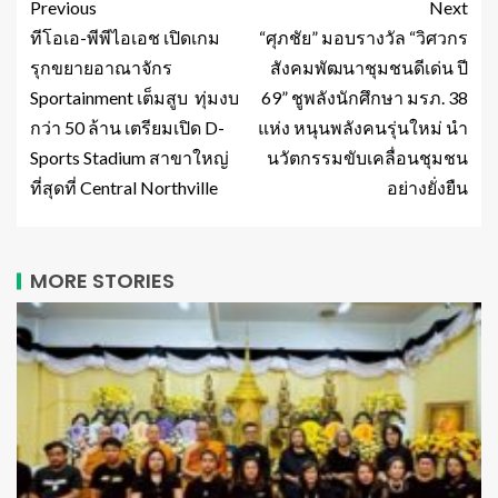
Previous
Next
ทีโอเอ-พีพีไอเอช เปิดเกม
“ศุภชัย” มอบรางวัล “วิศวกร
รุกขยายอาณาจักร
สังคมพัฒนาชุมชนดีเด่น ปี
Sportainment เต็มสูบ ทุ่มงบ
69” ชูพลังนักศึกษา มรภ. 38
กว่า 50 ล้าน เตรียมเปิด D-
แห่ง หนุนพลังคนรุ่นใหม่ นำ
Sports Stadium สาขาใหญ่
นวัตกรรมขับเคลื่อนชุมชน
ที่สุดที่ Central Northville
อย่างยั่งยืน
MORE STORIES