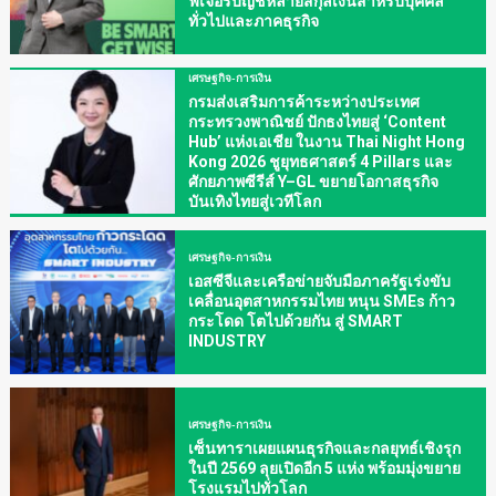
ฟีเจอร์บัญชีหลายสกุลเงินสำหรับบุคคล
ทั่วไปและภาคธุรกิจ
เศรษฐกิจ-การเงิน
กรมส่งเสริมการค้าระหว่างประเทศ
กระทรวงพาณิชย์ ปักธงไทยสู่ ‘Content
Hub’ แห่งเอเชีย ในงาน Thai Night Hong
Kong 2026 ชูยุทธศาสตร์ 4 Pillars และ
ศักยภาพซีรีส์ Y–GL ขยายโอกาสธุรกิจ
บันเทิงไทยสู่เวทีโลก
เศรษฐกิจ-การเงิน
เอสซีจีและเครือข่ายจับมือภาครัฐเร่งขับ
เคลื่อนอุตสาหกรรมไทย หนุน SMEs ก้าว
กระโดด โตไปด้วยกัน สู่ SMART
INDUSTRY
เศรษฐกิจ-การเงิน
เซ็นทาราเผยแผนธุรกิจและกลยุทธ์เชิงรุก
ในปี 2569 ลุยเปิดอีก 5 แห่ง พร้อมมุ่งขยาย
โรงแรมไปทั่วโลก