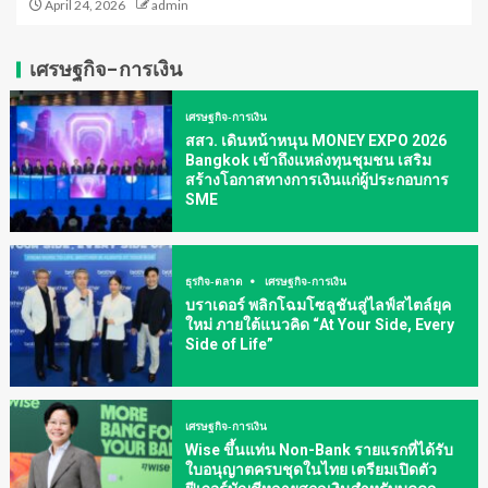
April 24, 2026
admin
เศรษฐกิจ-การเงิน
เศรษฐกิจ-การเงิน
สสว. เดินหน้าหนุน MONEY EXPO 2026
Bangkok เข้าถึงแหล่งทุนชุมชน เสริม
สร้างโอกาสทางการเงินแก่ผู้ประกอบการ
SME
ธุรกิจ-ตลาด
เศรษฐกิจ-การเงิน
บราเดอร์ พลิกโฉมโซลูชันสู่ไลฟ์สไตล์ยุค
ใหม่ ภายใต้แนวคิด “At Your Side, Every
Side of Life”
เศรษฐกิจ-การเงิน
Wise ขึ้นแท่น Non-Bank รายแรกที่ได้รับ
ใบอนุญาตครบชุดในไทย เตรียมเปิดตัว