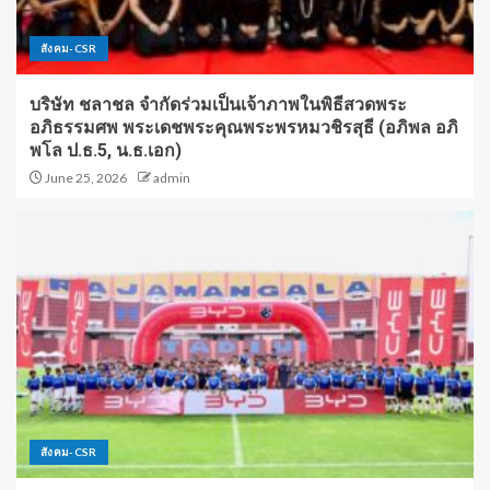
สังคม-CSR
บริษัท ชลาชล จำกัดร่วมเป็นเจ้าภาพในพิธีสวดพระ
อภิธรรมศพ พระเดชพระคุณพระพรหมวชิรสุธี (อภิพล อภิ
พโล ป.ธ.5, น.ธ.เอก)
June 25, 2026
admin
สังคม-CSR