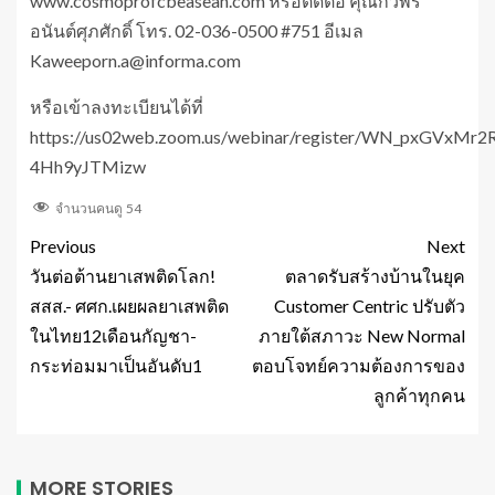
www.cosmoprofcbeasean.com หรือติดต่อ คุณกวีพร
อนันต์ศุภศักดิ์ โทร. 02-036-0500 #751 อีเมล
Kaweeporn.a@informa.com
หรือเข้าลงทะเบียนได้ที่
https://us02web.zoom.us/webinar/register/WN_pxGVxMr2R
4Hh9yJTMizw
จำนวนคนดู
54
Previous
Next
วันต่อต้านยาเสพติดโลก!
ตลาดรับสร้างบ้านในยุค
สสส.- ศศก.เผยผลยาเสพติด
Customer Centric ปรับตัว
ในไทย12เดือนกัญชา-
ภายใต้สภาวะ New Normal
กระท่อมมาเป็นอันดับ1
ตอบโจทย์ความต้องการของ
ลูกค้าทุกคน
MORE STORIES