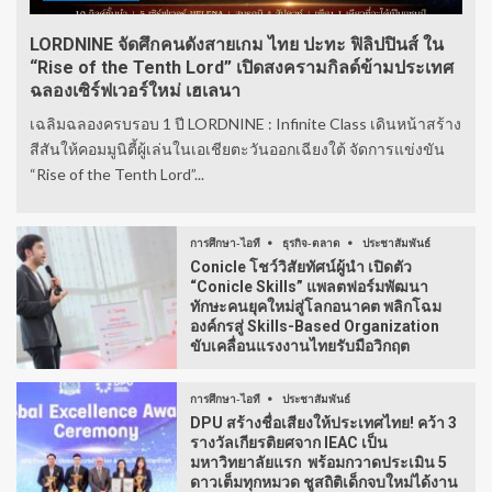
LORDNINE จัดศึกคนดังสายเกม ไทย ปะทะ ฟิลิปปินส์ ใน
“Rise of the Tenth Lord” เปิดสงครามกิลด์ข้ามประเทศ
ฉลองเซิร์ฟเวอร์ใหม่ เฮเลนา
เฉลิมฉลองครบรอบ 1 ปี LORDNINE : Infinite Class เดินหน้าสร้าง
สีสันให้คอมมูนิตี้ผู้เล่นในเอเชียตะวันออกเฉียงใต้ จัดการแข่งขัน
“Rise of the Tenth Lord”...
การศึกษา-ไอที
ธุรกิจ-ตลาด
ประชาสัมพันธ์
Conicle โชว์วิสัยทัศน์ผู้นำ เปิดตัว
“Conicle Skills” แพลตฟอร์มพัฒนา
ทักษะคนยุคใหม่สู่โลกอนาคต พลิกโฉม
องค์กรสู่ Skills-Based Organization
ขับเคลื่อนแรงงานไทยรับมือวิกฤต
การศึกษา-ไอที
ประชาสัมพันธ์
DPU สร้างชื่อเสียงให้ประเทศไทย! คว้า 3
รางวัลเกียรติยศจาก IEAC เป็น
มหาวิทยาลัยแรก พร้อมกวาดประเมิน 5
ดาวเต็มทุกหมวด ชูสถิติเด็กจบใหม่ได้งาน