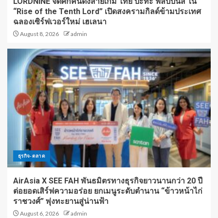
LORDNINE จัดศึกคนดังสายเกม ไทย ปะทะ ฟิลิปปินส์ ใน
“Rise of the Tenth Lord” เปิดสงครามกิลด์ข้ามประเทศ
ฉลองเซิร์ฟเวอร์ใหม่ เฮเลนา
August 8, 2026
admin
ธุรกิจ-ตลาด
AirAsia X SEE FAH พันธมิตรทางธุรกิจยาวนานกว่า 20 ปี
ต่อยอดเสิร์ฟความอร่อย ยกเมนูระดับตำนาน “ข้าวหน้าไก่
ราชวงศ์” พุ่งทะยานสู่น่านฟ้า
August 6, 2026
admin