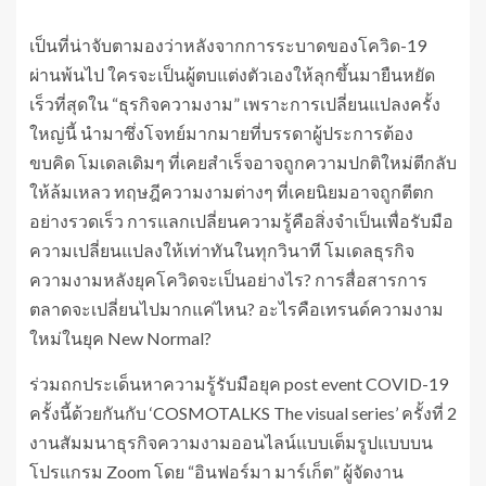
เป็นที่น่าจับตามองว่าหลังจากการระบาดของโควิด-19
ผ่านพ้นไป ใครจะเป็นผู้ตบแต่งตัวเองให้ลุกขึ้นมายืนหยัด
เร็วที่สุดใน “ธุรกิจความงาม” เพราะการเปลี่ยนแปลงครั้ง
ใหญ่นี้ นำมาซึ่งโจทย์มากมายที่บรรดาผู้ประการต้อง
ขบคิด โมเดลเดิมๆ ที่เคยสำเร็จอาจถูกความปกติใหม่ตีกลับ
ให้ล้มเหลว ทฤษฎีความงามต่างๆ ที่เคยนิยมอาจถูกตีตก
อย่างรวดเร็ว การแลกเปลี่ยนความรู้คือสิ่งจำเป็นเพื่อรับมือ
ความเปลี่ยนแปลงให้เท่าทันในทุกวินาที โมเดลธุรกิจ
ความงามหลังยุคโควิดจะเป็นอย่างไร? การสื่อสารการ
ตลาดจะเปลี่ยนไปมากแค่ไหน? อะไรคือเทรนด์ความงาม
ใหม่ในยุค New Normal?
ร่วมถกประเด็นหาความรู้รับมือยุค post event COVID-19
ครั้งนี้ด้วยกันกับ ‘COSMOTALKS The visual series’ ครั้งที่ 2
งานสัมมนาธุรกิจความงามออนไลน์แบบเต็มรูปแบบบน
โปรแกรม Zoom โดย “อินฟอร์มา มาร์เก็ต” ผู้จัดงาน