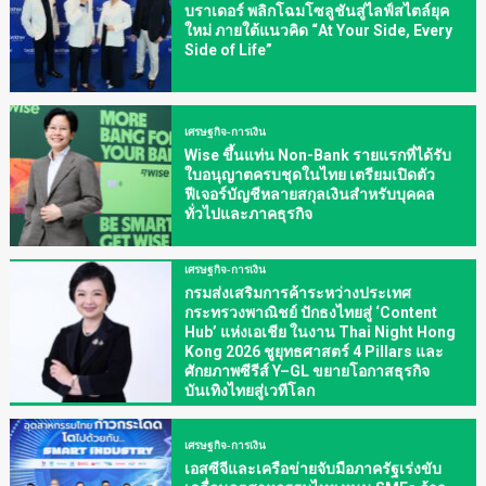
บราเดอร์ พลิกโฉมโซลูชันสู่ไลฟ์สไตล์ยุค
ใหม่ ภายใต้แนวคิด “At Your Side, Every
Side of Life”
เศรษฐกิจ-การเงิน
Wise ขึ้นแท่น Non-Bank รายแรกที่ได้รับ
ใบอนุญาตครบชุดในไทย เตรียมเปิดตัว
ฟีเจอร์บัญชีหลายสกุลเงินสำหรับบุคคล
ทั่วไปและภาคธุรกิจ
เศรษฐกิจ-การเงิน
กรมส่งเสริมการค้าระหว่างประเทศ
กระทรวงพาณิชย์ ปักธงไทยสู่ ‘Content
Hub’ แห่งเอเชีย ในงาน Thai Night Hong
Kong 2026 ชูยุทธศาสตร์ 4 Pillars และ
ศักยภาพซีรีส์ Y–GL ขยายโอกาสธุรกิจ
บันเทิงไทยสู่เวทีโลก
เศรษฐกิจ-การเงิน
เอสซีจีและเครือข่ายจับมือภาครัฐเร่งขับ