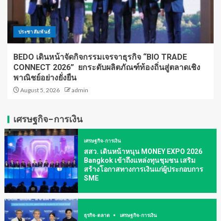
ประชาสัมพันธ์
BEDO เดินหน้าจัดกิจกรรมเจรจาธุรกิจ “BIO TRADE
CONNECT 2026” ยกระดับผลิตภัณฑ์ท้องถิ่นสู่ตลาดเชิง
พาณิชย์อย่างยั่งยืน
August 5, 2026
admin
เศรษฐกิจ-การเงิน
เศรษฐกิจ-การเงิน
สสว. เดินหน้าหนุน MONEY EXPO 2026
Bangkok เข้าถึงแหล่งทุนชุมชน เสริม
สร้างโอกาสทางการเงินแก่ผู้ประกอบการ
SME
ธุรกิจ-ตลาด
เศรษฐกิจ-การเงิน