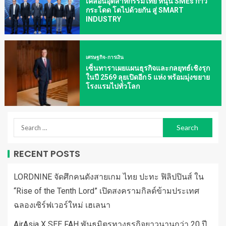
เคลื่อนอุตสาหกรรมไทย หนุน SMEs ก้าว
กระโดด โตไปด้วยกัน สู่ SMART
INDUSTRY
เศรษฐกิจ-การเงิน
เซ็นทาราเผยแผนธุรกิจและกลยุทธ์เชิงรุก
ในปี 2569 ลุยเปิดอีก 5 แห่ง พร้อมมุ่งขยาย
โรงแรมไปทั่วโลก
RECENT POSTS
LORDNINE จัดศึกคนดังสายเกม ไทย ปะทะ ฟิลิปปินส์ ใน
“Rise of the Tenth Lord” เปิดสงครามกิลด์ข้ามประเทศ
ฉลองเซิร์ฟเวอร์ใหม่ เฮเลนา
AirAsia X SEE FAH พันธมิตรทางธุรกิจยาวนานกว่า 20 ปี