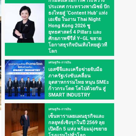
กรมส่งเสริมการค้าระหว่าง
ประเทศ กระทรวงพาณิชย์ ปัก
ธงไทยสู่ ‘Content Hub’ แห่ง
เอเชีย ในงาน Thai Night
Hong Kong 2026 ชู
ยุทธศาสตร์ 4 Pillars และ
ศักยภาพซีรีส์ Y–GL ขยาย
โอกาสธุรกิจบันเทิงไทยสู่เวที
โลก
เศรษฐกิจ-การเงิน
เอสซีจีและเครือข่ายจับมือ
ภาครัฐเร่งขับเคลื่อน
อุตสาหกรรมไทย หนุน SMEs
ก้าวกระโดด โตไปด้วยกัน สู่
SMART INDUSTRY
เศรษฐกิจ-การเงิน
เซ็นทาราเผยแผนธุรกิจและ
กลยุทธ์เชิงรุกในปี 2569 ลุย
เปิดอีก 5 แห่ง พร้อมมุ่งขยาย
โรงแรมไปทั่วโลก