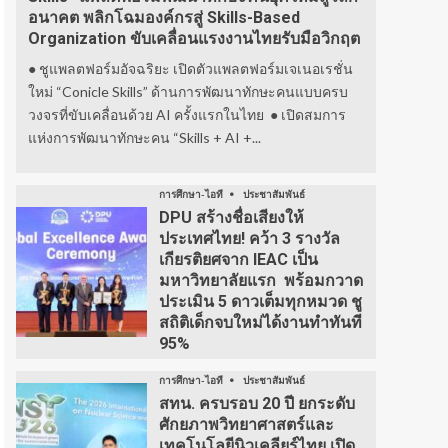
อนาคต พลิกโฉมองค์กรสู่ Skills-Based
Organization ขับเคลื่อนแรงงานไทยรับมือวิกฤต
● ชูแพลตฟอร์มอัจฉริยะ เปิดตัวแพลตฟอร์มเจเนอเรชั่น
ใหม่ “Conicle Skills” ด้านการพัฒนาทักษะคนแบบครบ
วงจรที่ขับเคลื่อนด้วย AI ครั้งแรกในไทย ● เปิดสมการ
แห่งการพัฒนาทักษะคน “Skills + AI +...
การศึกษา-ไอที
ประชาสัมพันธ์
DPU สร้างชื่อเสียงให้
ประเทศไทย! คว้า 3 รางวัล
เกียรติยศจาก IEAC เป็น
มหาวิทยาลัยแรก พร้อมกวาด
ประเมิน 5 ดาวเต็มทุกหมวด ชู
สถิติเด็กจบใหม่ได้งานทำทันที
95%
การศึกษา-ไอที
ประชาสัมพันธ์
สทน. ครบรอบ 20 ปี ยกระดับ
ศักยภาพวิทยาศาสตร์และ
เทคโนโลยีนิวเคลียร์ไทย เปิด