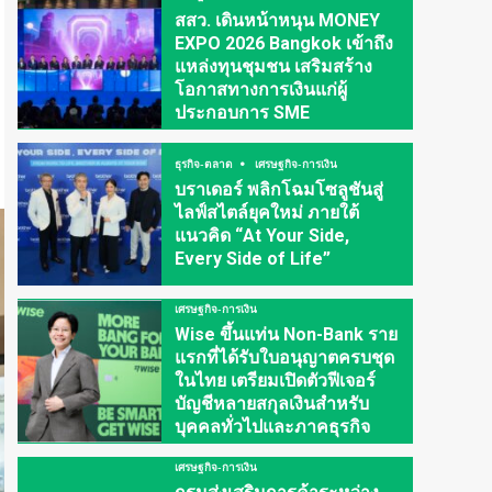
สสว. เดินหน้าหนุน MONEY
EXPO 2026 Bangkok เข้าถึง
แหล่งทุนชุมชน เสริมสร้าง
โอกาสทางการเงินแก่ผู้
ประกอบการ SME
ธุรกิจ-ตลาด
เศรษฐกิจ-การเงิน
บราเดอร์ พลิกโฉมโซลูชันสู่
ไลฟ์สไตล์ยุคใหม่ ภายใต้
แนวคิด “At Your Side,
Every Side of Life”
เศรษฐกิจ-การเงิน
Wise ขึ้นแท่น Non-Bank ราย
แรกที่ได้รับใบอนุญาตครบชุด
ในไทย เตรียมเปิดตัวฟีเจอร์
บัญชีหลายสกุลเงินสำหรับ
บุคคลทั่วไปและภาคธุรกิจ
เศรษฐกิจ-การเงิน