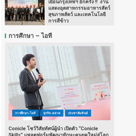
เยือนกรุงเทพฯ อีกครั้ง !! งาน
แสดงอุตสาหกรรมอาหารสัตว์
สุขภาพสัตว์ และเทคโนโลยี
การสีข้าว
การศึกษา – ไอที
การศึกษา-ไอที
ธุรกิจ-ตลาด
ประชาสัมพันธ์
Conicle โชว์วิสัยทัศน์ผู้นำ เปิดตัว “Conicle
Skills” แพลตฟอร์มพัฒนาทักษะคนยุคใหม่สู่โลก