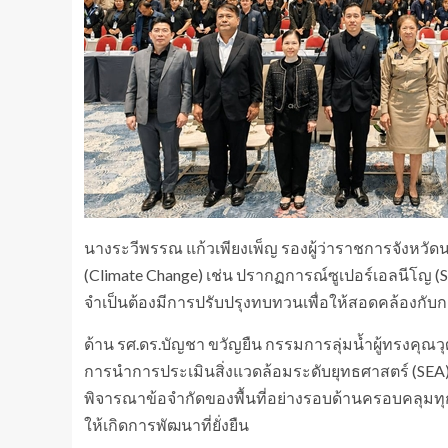
นางระวีพรรณ แก้วเพียงเพ็ญ รองผู้ว่าราชการจังหวัดนน
(Climate Change) เช่น ปรากฏการณ์ซูเปอร์เอลนีโญ (S
จำเป็นต้องมีการปรับปรุงทบทวนเพื่อให้สอดคล้องกั
ด้าน รศ.ดร.บัญชา ขวัญยืน กรรมการลุ่มน้ำผู้ทรงคุ
การนำการประเมินสิ่งแวดล้อมระดับยุทธศาสตร์ (SEA
พิจารณาข้อจำกัดของพื้นที่อย่างรอบด้านครอบคลุมทุกมิ
ให้เกิดการพัฒนาที่ยั่งยืน