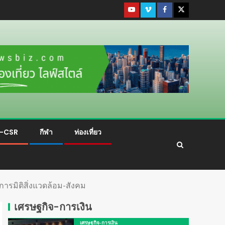
ม-CSR
กีฬา
ท่องเที่ยว
การมิติสิ่งแวดล้อม-สังคม
เศรษฐกิจ-การเงิน
เศรษฐกิจ-การเงิน