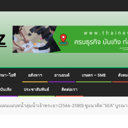
กษา-ไอที
อสังหาฯ
ยานยนต์
เกษตร – SME
สังค
บันเทิง
ประชาสัมพันธ์
ติดต่อเรา
งแผนแม่บทน้ำลุ่มน้ำเจ้าพระยา (2566-2580) ชูแนวคิด “SEA” บูรณา