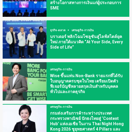
สร้างโอกาสทางการเงินแก่ผู้ประกอบการ
SME
ธุรกิจ-ตลาด
เศรษฐกิจ-การเงิน
บราเดอร์ พลิกโฉมโซลูชันสู่ไลฟ์สไตล์ยุค
ใหม่ ภายใต้แนวคิด “At Your Side, Every
Side of Life”
เศรษฐกิจ-การเงิน
Wise ขึ้นแท่น Non-Bank รายแรกที่ได้รับ
ใบอนุญาตครบชุดในไทย เตรียมเปิดตัว
ฟีเจอร์บัญชีหลายสกุลเงินสำหรับบุคคล
ทั่วไปและภาคธุรกิจ
เศรษฐกิจ-การเงิน
กรมส่งเสริมการค้าระหว่างประเทศ
กระทรวงพาณิชย์ ปักธงไทยสู่ ‘Content
Hub’ แห่งเอเชีย ในงาน Thai Night Hong
Kong 2026 ชูยุทธศาสตร์ 4 Pillars และ