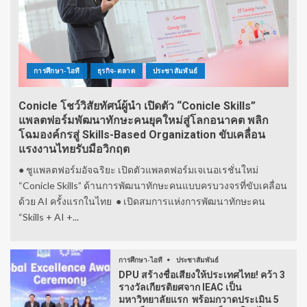
การศึกษา-ไอที
ธุรกิจ-ตลาด
ประชาสัมพันธ์
Conicle โชว์วิสัยทัศน์ผู้นำ เปิดตัว “Conicle Skills”
แพลตฟอร์มพัฒนาทักษะคนยุคใหม่สู่โลกอนาคต พลิก
โฉมองค์กรสู่ Skills-Based Organization ขับเคลื่อน
แรงงานไทยรับมือวิกฤต
● ชูแพลตฟอร์มอัจฉริยะ เปิดตัวแพลตฟอร์มเจเนอเรชั่นใหม่
“Conicle Skills” ด้านการพัฒนาทักษะคนแบบครบวงจรที่ขับเคลื่อน
ด้วย AI ครั้งแรกในไทย ● เปิดสมการแห่งการพัฒนาทักษะคน
“Skills + AI +...
การศึกษา-ไอที
ประชาสัมพันธ์
DPU สร้างชื่อเสียงให้ประเทศไทย! คว้า 3
รางวัลเกียรติยศจาก IEAC เป็น
มหาวิทยาลัยแรก พร้อมกวาดประเมิน 5