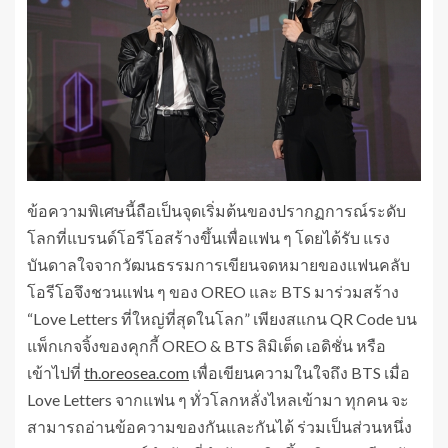
ข้อความพิเศษนี้ถือเป็นจุดเริ่มต้นของปรากฏการณ์ระดับ
โลกที่แบรนด์โอรีโอสร้างขึ้นเพื่อแฟน ๆ โดยได้รับ แรง
บันดาลใจจากวัฒนธรรมการเขียนจดหมายของแฟนคลับ
โอรีโอจึงชวนแฟน ๆ ของ OREO และ BTS มาร่วมสร้าง
“Love Letters ที่ใหญ่ที่สุดในโลก” เพียงสแกน QR Code บน
แพ็กเกจจิ้งของคุกกี้ OREO & BTS ลิมิเต็ด เอดิชั่น หรือ
เข้าไปที่
th.oreosea.com
เพื่อเขียนความในใจถึง BTS เมื่อ
Love Letters จากแฟน ๆ ทั่วโลกหลั่งไหลเข้ามา ทุกคน จะ
สามารถอ่านข้อความของกันและกันได้ ร่วมเป็นส่วนหนึ่ง