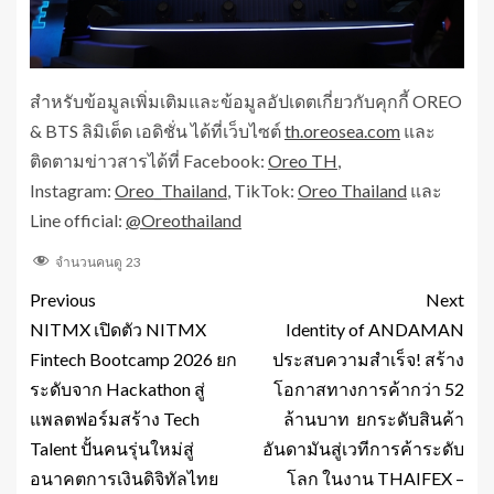
สำหรับข้อมูลเพิ่มเติมและข้อมูลอัปเดตเกี่ยวกับคุกกี้ OREO
& BTS ลิมิเต็ด เอดิชั่น ได้ที่เว็บไซต์
th.oreosea.com
และ
ติดตามข่าวสารได้ที่ Facebook:
Oreo TH
,
Instagram:
Oreo_Thailand
, TikTok:
Oreo Thailand
และ
Line official:
@Oreothailand
จำนวนคนดู
23
Previous
Next
NITMX เปิดตัว NITMX
Identity of ANDAMAN
Fintech Bootcamp 2026 ยก
ประสบความสำเร็จ! สร้าง
ระดับจาก Hackathon สู่
โอกาสทางการค้ากว่า 52
แพลตฟอร์มสร้าง Tech
ล้านบาท ยกระดับสินค้า
Talent ปั้นคนรุ่นใหม่สู่
อันดามันสู่เวทีการค้าระดับ
อนาคตการเงินดิจิทัลไทย
โลก ในงาน THAIFEX –