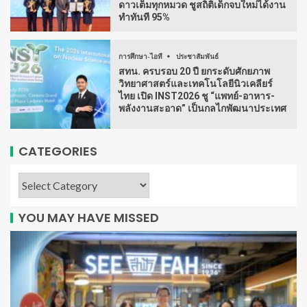
ดาวเต็มทุกหมวด ชูสถิติเด็กจบใหม่ได้งาน
ทำทันที 95%
การศึกษา-ไอที
ประชาสัมพันธ์
สทน. ครบรอบ 20 ปี ยกระดับศักยภาพ
วิทยาศาสตร์และเทคโนโลยีนิวเคลียร์
ไทย เปิด INST2026 ชู “แพทย์-อาหาร-
พลังงานสะอาด” เป็นกลไกพัฒนาประเทศ
CATEGORIES
YOU MAY HAVE MISSED