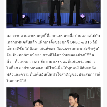
นอกจากลวดลายบนคุกกี้ที่ออกแบบมาเพื่อร่วมฉลองไปกับ
เหล่าแฟนคลับแล้ว แพ็กเกจจิ้งของคุกกี้ OREO & BTS ลิมิ
เต็ด เอดิชั่น ได้ดึงเอาเสน่ห์ของ ‘วัฒนธรรมตลาดสตรีทฟู้ด’
อันเป็นเอกลักษณ์ของเกาหลีใต้มาถ่ายทอดอย่างมีชีวิต
ชีวา ทั้งบรรยากาศ กลิ่นอาย และขนมที่แสนอร่อยอย่าง
โฮต็อก มาถ่ายทอดลงบนดีไซน์เพื่อให้ทุกคนได้สัมผัสถึง
พลังและความตื่นเต้นอันเป็นหัวใจสำคัญของประสบการณ์
ในเกาหลีใต้