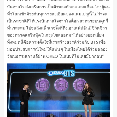
บันดาลใจ ส่งเสริมการเป็นตัวของตัวเอง และเชื่อมโยงผู้คน
ทั่วโลกเข้าด้วยกันทุกรายละเอียดของแคมเปญนี้ ไม่ว่าจะ
เป็นรสชาติที่ได้แรงบันดาลใจจากโฮต็อก ลวดลายบนคุกกี้
ที่น่าสะสม ไปจนถึงแพ็กเกจจิ้งที่ดึงเอาเสน่ห์อันมีชีวิตชีวา
ของตลาดสตรีทฟู้ดในกรุงโซลออกมาได้อย่างยอดเยี่ยม
ทั้งหมดนี้คือความตั้งใจที่เราสร้างสรรค์ร่วมกับ BTS เพื่อ
มอบประสบการณ์ใหม่ให้แฟน ๆ ในเมืองไทยได้ร่วมฉลอง
วัฒนธรรมเกาหลีผ่าน OREO ในแบบที่ไม่เคยมีมาก่อน”