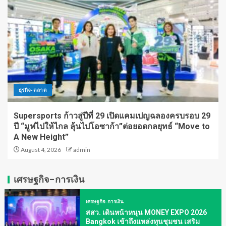
ธุรกิจ-ตลาด
Supersports ก้าวสู่ปีที่ 29 เปิดแคมเปญฉลองครบรอบ 29
ปี “มูฟไปให้ไกล ลุ้นไปโอซาก้า”ต่อยอดกลยุทธ์ “Move to
A New Height”
August 4, 2026
admin
เศรษฐกิจ-การเงิน
เศรษฐกิจ-การเงิน
สสว. เดินหน้าหนุน MONEY EXPO 2026
Bangkok เข้าถึงแหล่งทุนชุมชน เสริม