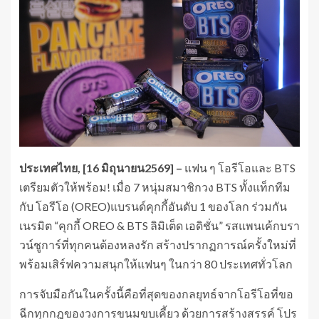
ประเทศไทย, [16 มิถุนายน2569] –
แฟน ๆ โอรีโอและ BTS
เตรียมตัวให้พร้อม! เมื่อ 7 หนุ่มสมาชิกวง BTS ทั้งแท็กทีม
กับ โอรีโอ (OREO)แบรนด์คุกกี้อันดับ 1 ของโลก ร่วมกัน
เนรมิต “คุกกี้ OREO & BTS ลิมิเต็ด เอดิชั่น” รสแพนเค้กบรา
วน์ชูการ์ที่ทุกคนต้องหลงรัก สร้างปรากฏการณ์ครั้งใหม่ที่
พร้อมเสิร์ฟความสนุกให้แฟนๆ ในกว่า 80 ประเทศทั่วโลก
การจับมือกันในครั้งนี้คือที่สุดของกลยุทธ์จากโอรีโอที่ขอ
ฉีกทุกกฎของวงการขนมขบเคี้ยว ด้วยการสร้างสรรค์ โปร