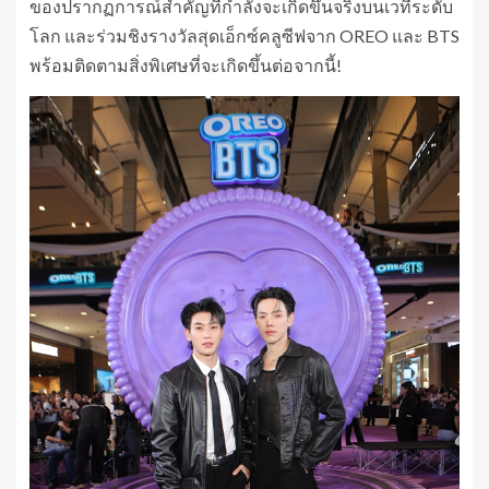
ของปรากฏการณ์สำคัญที่กำลังจะเกิดขึ้นจริงบนเวทีระดับ
โลก และร่วมชิงรางวัลสุดเอ็กซ์คลูซีฟจาก OREO และ BTS
พร้อมติดตามสิ่งพิเศษที่จะเกิดขึ้นต่อจากนี้!