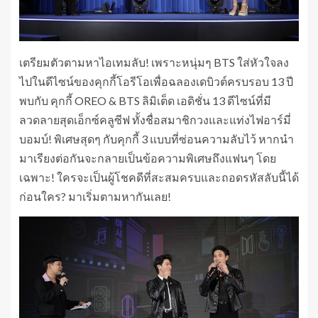
เตรียมตัวตามหาไอเทมลับ! เพราะหนุ่มๆ BTS ใส่หัวใจลง
ไปในดีไซน์ของคุกกี้โอรีโอเพื่อฉลองเดบิวต์ครบรอบ 13 ปี
พบกับ คุกกี้ OREO & BTS ลิมิเต็ด เอดิชั่น 13 ดีไซน์ที่มี
ลวดลายสุดเอ็กซ์คลูซีฟ ทั้งชื่อสมาชิกวงและแท่งไฟอาร์มี่
บอมบ์! พิเศษสุดๆ กับคุกกี้ 3 แบบที่ซ่อนความลับไว้ หากนำ
มาเรียงต่อกันจะกลายเป็นข้อความพิเศษถึงแฟนๆ โดย
เฉพาะ! ใครจะเป็นผู้โชคดีที่สะสมครบและถอดรหัสลับนี้ได้
ก่อนใคร? มาเริ่มตามหากันเลย!