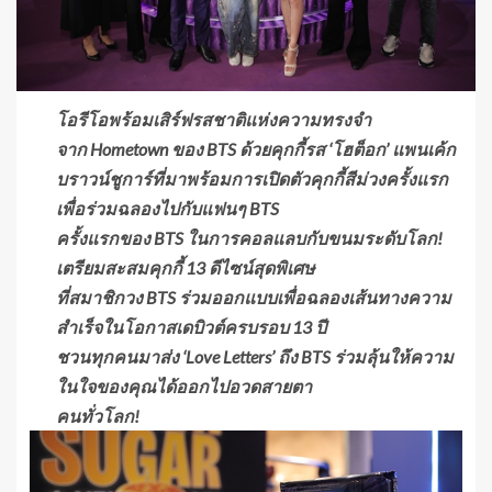
โอรีโอพร้อมเสิร์ฟรสชาติแห่งความทรงจำ
จาก
Hometown
ของ
BTS
ด้วยคุกกี้รส
‘
โฮต็อก
’
แพนเค้ก
บราวน์ชูการ์ที่มาพร้อมการเปิดตัวคุกกี้สีม่วงครั้งแรก
เพื่อร่วมฉลองไปกับแฟนๆ
BTS
ครั้งแรกของ
BTS
ในการคอลแลบกับขนมระดับโลก!
เตรียมสะสมคุกกี้
13
ดีไซน์สุดพิเศษ
ที่สมาชิกวง
BTS
ร่วมออกแบบเพื่อฉลองเส้นทางความ
สำเร็จในโอกาสเดบิวต์ครบรอบ
13
ปี
ชวนทุกคนมาส่ง
‘Love Letters’
ถึง
BTS
ร่วมลุ้นให้ความ
ในใจของคุณได้ออกไปอวดสายตา
คนทั่วโลก!