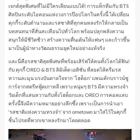
เจกต์สุดพิเศษที่ไม่มีใครเลียนแบบได้! การแท็กทีมกับ BTS
ศิลปินระดับไอคอนแห่งวงการป๊อปโลกในครั้งนี้ ได้เปลี่ยน
คุกกี้ระดับตำนานและรสชาติที่ทุกคนหลงรักให้กลายเป็น
บทสนทนาที่สั่นสะเทือนไปทั่วโลก พร้อมปลุกพลังความ
สนุกให้มีชีวิตชีวา สร้างความตื่นเต้นให้แฟนๆ และก้าวขึ้น
มาเป็นผู้นำทางวัฒนธรรมยุคใหม่อย่างแท้จริง
และนี่คือรสชาติสุดพิเศษที่พร้อมเสิร์ฟให้คนทั้งโลกได้ฟิน!
กับ คุกกี้ OREO & BTS ลิมิเต็ด เอดิชั่น ที่สอดไส้ครีมรส
หวานละมุน แรงบันดาลใจจาก ‘โฮต็อก’ แพนเค้กบราวน์ชู
การ์จากสตรีทฟู้ดเกาหลี เพราะหนุ่มๆ BTS มีความทรงจำ
วัยเด็กที่แสนหวานกับทั้งโฮต็อกและ OREO การคอลแลบ
ครั้งนี้จึงมีความหมายอย่างลึกซึ้ง เพราะเป็นการนำเอา
‘รสชาติแห่งความทรงจำ’ จาก ometown มาใส่ไว้ในคุกกี้
ชิ้นโปรดที่พวกเขาหลงรักมาโดยตลอด