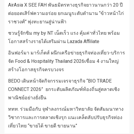
AirAsia X SEE FAH พันธมิตรทางธุรกิจยาวนานกว่า 20 ปี
ต่อยอดเสิร์ฟความอร่อย ยกเมนูระดับตำนาน “ข้าวหน้าไก่
ราชวงศ์” พุ่งทะยานสู่น่านฟ้า
ชวนรู้จักซิม my by NT เน็ตเร็ว แรง คุ้มค่าทั่วไทย พร้อม
โอกาสสร้างรายได้เสริมผ่าน Lazada Affiliate
อินฟอร์มา มาร์เก็ตส์ ผนึกเครือข่ายธุรกิจท่องเที่ยว-บริการ
จัด Food & Hospitality Thailand 2026เชื่อม 4 งานใหญ่
สร้างโอกาสธุรกิจครบวงจร
BEDO เดินหน้าจัดกิจกรรมเจรจาธุรกิจ “BIO TRADE
CONNECT 2026” ยกระดับผลิตภัณฑ์ท้องถิ่นสู่ตลาดเชิง
พาณิชย์อย่างยั่งยืน
ททท. ร่วมมือกับ จุฬาลงกรณ์มหาวิทยาลัย จัดสัมมนาทาง
วิชาการและการตลาดเชิงรุก แนะเคล็ดลับปรับธุรกิจท่อง
เที่ยวไทย “ขายได้ ขายดี ขายนาน”