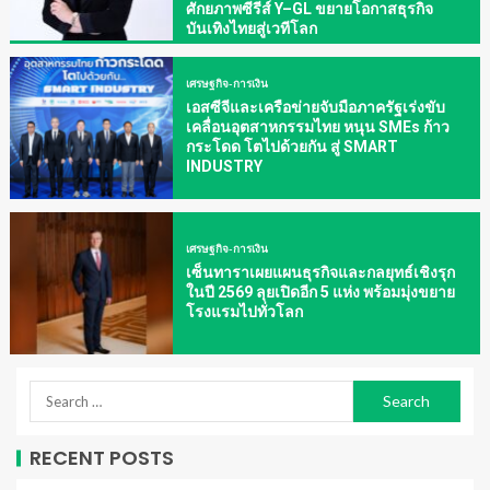
ศักยภาพซีรีส์ Y–GL ขยายโอกาสธุรกิจ
บันเทิงไทยสู่เวทีโลก
เศรษฐกิจ-การเงิน
เอสซีจีและเครือข่ายจับมือภาครัฐเร่งขับ
เคลื่อนอุตสาหกรรมไทย หนุน SMEs ก้าว
กระโดด โตไปด้วยกัน สู่ SMART
INDUSTRY
เศรษฐกิจ-การเงิน
เซ็นทาราเผยแผนธุรกิจและกลยุทธ์เชิงรุก
ในปี 2569 ลุยเปิดอีก 5 แห่ง พร้อมมุ่งขยาย
โรงแรมไปทั่วโลก
RECENT POSTS