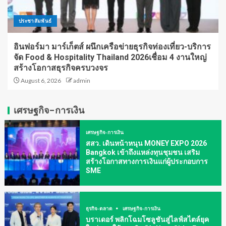
ประชาสัมพันธ์
อินฟอร์มา มาร์เก็ตส์ ผนึกเครือข่ายธุรกิจท่องเที่ยว-บริการ
จัด Food & Hospitality Thailand 2026เชื่อม 4 งานใหญ่
สร้างโอกาสธุรกิจครบวงจร
August 6, 2026
admin
เศรษฐกิจ-การเงิน
เศรษฐกิจ-การเงิน
สสว. เดินหน้าหนุน MONEY EXPO 2026
Bangkok เข้าถึงแหล่งทุนชุมชน เสริม
สร้างโอกาสทางการเงินแก่ผู้ประกอบการ
SME
ธุรกิจ-ตลาด
เศรษฐกิจ-การเงิน
บราเดอร์ พลิกโฉมโซลูชันสู่ไลฟ์สไตล์ยุค