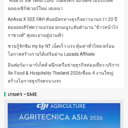
“Rise of the Tenth Lord” เปิดสงครามกิลด์ข้ามประเทศ
ฉลองเซิร์ฟเวอร์ใหม่ เฮเลนา
AirAsia X SEE FAH พันธมิตรทางธุรกิจยาวนานกว่า 20 ปี
ต่อยอดเสิร์ฟความอร่อย ยกเมนูระดับตำนาน “ข้าวหน้าไก่
ราชวงศ์” พุ่งทะยานสู่น่านฟ้า
ชวนรู้จักซิม my by NT เน็ตเร็ว แรง คุ้มค่าทั่วไทย พร้อม
โอกาสสร้างรายได้เสริมผ่าน Lazada Affiliate
อินฟอร์มา มาร์เก็ตส์ ผนึกเครือข่ายธุรกิจท่องเที่ยว-บริการ
จัด Food & Hospitality Thailand 2026เชื่อม 4 งานใหญ่
สร้างโอกาสธุรกิจครบวงจร
เกษตร -SME