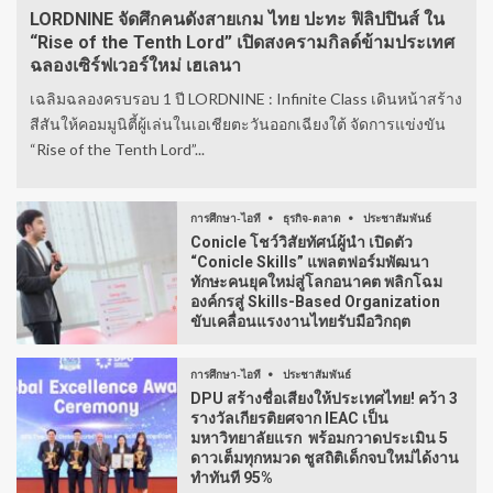
LORDNINE จัดศึกคนดังสายเกม ไทย ปะทะ ฟิลิปปินส์ ใน
“Rise of the Tenth Lord” เปิดสงครามกิลด์ข้ามประเทศ
ฉลองเซิร์ฟเวอร์ใหม่ เฮเลนา
เฉลิมฉลองครบรอบ 1 ปี LORDNINE : Infinite Class เดินหน้าสร้าง
สีสันให้คอมมูนิตี้ผู้เล่นในเอเชียตะวันออกเฉียงใต้ จัดการแข่งขัน
“Rise of the Tenth Lord”...
การศึกษา-ไอที
ธุรกิจ-ตลาด
ประชาสัมพันธ์
Conicle โชว์วิสัยทัศน์ผู้นำ เปิดตัว
“Conicle Skills” แพลตฟอร์มพัฒนา
ทักษะคนยุคใหม่สู่โลกอนาคต พลิกโฉม
องค์กรสู่ Skills-Based Organization
ขับเคลื่อนแรงงานไทยรับมือวิกฤต
การศึกษา-ไอที
ประชาสัมพันธ์
DPU สร้างชื่อเสียงให้ประเทศไทย! คว้า 3
รางวัลเกียรติยศจาก IEAC เป็น
มหาวิทยาลัยแรก พร้อมกวาดประเมิน 5
ดาวเต็มทุกหมวด ชูสถิติเด็กจบใหม่ได้งาน
ทำทันที 95%