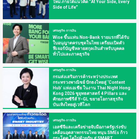
ใหม่ ภายใต้แนวคิด “At Your Side, Every
Side of Life”
เศรษฐกิจ-การเงิน
Wise ขึ้นแท่น Non-Bank รายแรกที่ได้รับ
ใบอนุญาตครบชุดในไทย เตรียมเปิดตัว
ฟีเจอร์บัญชีหลายสกุลเงินสำหรับบุคคล
ทั่วไปและภาคธุรกิจ
เศรษฐกิจ-การเงิน
กรมส่งเสริมการค้าระหว่างประเทศ
กระทรวงพาณิชย์ ปักธงไทยสู่ ‘Content
Hub’ แห่งเอเชีย ในงาน Thai Night Hong
Kong 2026 ชูยุทธศาสตร์ 4 Pillars และ
ศักยภาพซีรีส์ Y–GL ขยายโอกาสธุรกิจ
บันเทิงไทยสู่เวทีโลก
เศรษฐกิจ-การเงิน
เอสซีจีและเครือข่ายจับมือภาครัฐเร่งขับ
เคลื่อนอุตสาหกรรมไทย หนุน SMEs ก้าว
กระโดด โตไปด้วยกัน สู่ SMART