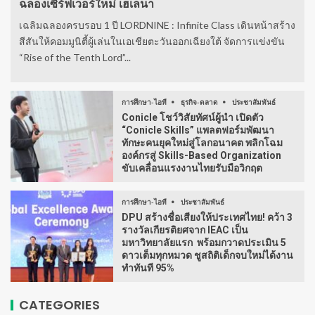
ฉลองเซิร์ฟเวอร์ใหม่ เฮเลนา
เฉลิมฉลองครบรอบ 1 ปี LORDNINE : Infinite Class เดินหน้าสร้าง
สีสันให้คอมมูนิตี้ผู้เล่นในเอเชียตะวันออกเฉียงใต้ จัดการแข่งขัน
“Rise of the Tenth Lord”...
การศึกษา-ไอที
ธุรกิจ-ตลาด
ประชาสัมพันธ์
Conicle โชว์วิสัยทัศน์ผู้นำ เปิดตัว
“Conicle Skills” แพลตฟอร์มพัฒนา
ทักษะคนยุคใหม่สู่โลกอนาคต พลิกโฉม
องค์กรสู่ Skills-Based Organization
ขับเคลื่อนแรงงานไทยรับมือวิกฤต
การศึกษา-ไอที
ประชาสัมพันธ์
DPU สร้างชื่อเสียงให้ประเทศไทย! คว้า 3
รางวัลเกียรติยศจาก IEAC เป็น
มหาวิทยาลัยแรก พร้อมกวาดประเมิน 5
ดาวเต็มทุกหมวด ชูสถิติเด็กจบใหม่ได้งาน
ทำทันที 95%
CATEGORIES