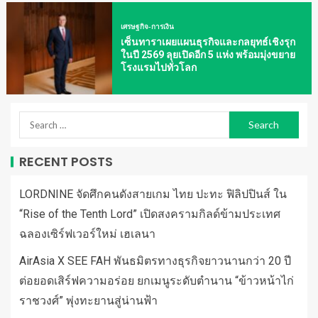
เศรษฐกิจ-การเงิน
เซ็นทาราเผยแผนธุรกิจและกลยุทธ์เชิงรุก
ในปี 2569 ลุยเปิดอีก 5 แห่ง พร้อมมุ่งขยาย
โรงแรมไปทั่วโลก
RECENT POSTS
LORDNINE จัดศึกคนดังสายเกม ไทย ปะทะ ฟิลิปปินส์ ใน
“Rise of the Tenth Lord” เปิดสงครามกิลด์ข้ามประเทศ
ฉลองเซิร์ฟเวอร์ใหม่ เฮเลนา
AirAsia X SEE FAH พันธมิตรทางธุรกิจยาวนานกว่า 20 ปี
ต่อยอดเสิร์ฟความอร่อย ยกเมนูระดับตำนาน “ข้าวหน้าไก่
ราชวงศ์” พุ่งทะยานสู่น่านฟ้า