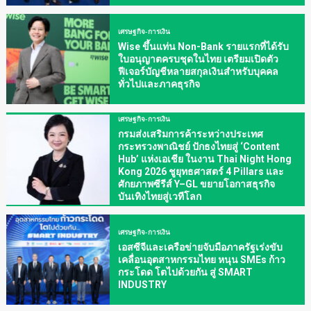
เศรษฐกิจ-การเงิน
Wise ขึ้นแท่น Non-Bank รายแรกที่ได้รับ
ใบอนุญาตครบชุดในไทย เตรียมเปิดตัว
ฟีเจอร์บัญชีหลายสกุลเงินสำหรับบุคคล
ทั่วไปและภาคธุรกิจ
เศรษฐกิจ-การเงิน
กรมส่งเสริมการค้าระหว่างประเทศ
กระทรวงพาณิชย์ ปักธงไทยสู่ ‘Content
Hub’ แห่งเอเชีย ในงาน Thai Night Hong
Kong 2026 ชูยุทธศาสตร์ 4 Pillars และ
ศักยภาพซีรีส์ Y–GL ขยายโอกาสธุรกิจ
บันเทิงไทยสู่เวทีโลก
เศรษฐกิจ-การเงิน
เอสซีจีและเครือข่ายจับมือภาครัฐเร่งขับ
เคลื่อนอุตสาหกรรมไทย หนุน SMEs ก้าว
กระโดด โตไปด้วยกัน สู่ SMART
INDUSTRY