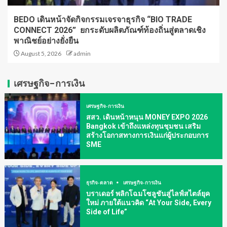
BEDO เดินหน้าจัดกิจกรรมเจรจาธุรกิจ “BIO TRADE
CONNECT 2026” ยกระดับผลิตภัณฑ์ท้องถิ่นสู่ตลาดเชิง
พาณิชย์อย่างยั่งยืน
August 5, 2026
admin
เศรษฐกิจ-การเงิน
เศรษฐกิจ-การเงิน
สสว. เดินหน้าหนุน MONEY EXPO 2026
Bangkok เข้าถึงแหล่งทุนชุมชน เสริม
สร้างโอกาสทางการเงินแก่ผู้ประกอบการ
SME
ธุรกิจ-ตลาด
เศรษฐกิจ-การเงิน
บราเดอร์ พลิกโฉมโซลูชันสู่ไลฟ์สไตล์ยุค
ใหม่ ภายใต้แนวคิด “At Your Side, Every
Side of Life”