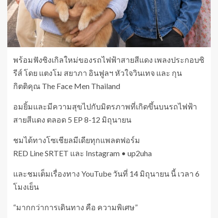
พร้อมฟังซิงเกิลใหม่ของรถไฟฟ้าสายสีแดง เพลงประกอบซิ
รีส์ โดย แตงโม สยาภา อินฟูลฯ หัวใจวินเทจ และ กุน
กิตติคุณ The Face Men Thailand
อมยิ้มและมีความสุขไปกับมิตรภาพที่เกิดขึ้นบนรถไฟฟ้า
สายสีแดง ตลอด 5 EP 8-12 มิถุนายน
ชมได้ทางโซเชียลมีเดียทุกแพลตฟอร์ม
RED Line SRTET และ Instagram • up2uha
และชมเต็มเรื่องทาง YouTube วันที่ 14 มิถุนายน นี้ เวลา 6
โมงเย็น
“มากกว่าการเดินทาง คือ ความพิเศษ”