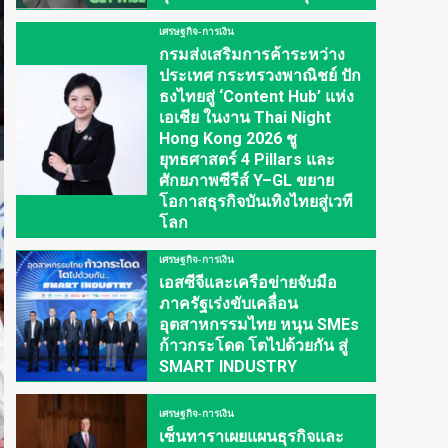
เศรษฐกิจ-การเงิน
กรมส่งเสริมการค้าระหว่าง
ประเทศ กระทรวงพาณิชย์ ปัก
ธงไทยสู่ ‘Content Hub’ แห่ง
เอเชีย ในงาน Thai Night
Hong Kong 2026 ชู
ยุทธศาสตร์ 4 Pillars และ
ศักยภาพซีรีส์ Y–GL ขยาย
โอกาสธุรกิจบันเทิงไทยสู่เวที
โลก
เศรษฐกิจ-การเงิน
เอสซีจีและเครือข่ายจับมือ
ภาครัฐเร่งขับเคลื่อน
อุตสาหกรรมไทย หนุน SMEs
ก้าวกระโดด โตไปด้วยกัน สู่
SMART INDUSTRY
เศรษฐกิจ-การเงิน
เซ็นทาราเผยแผนธุรกิจและ