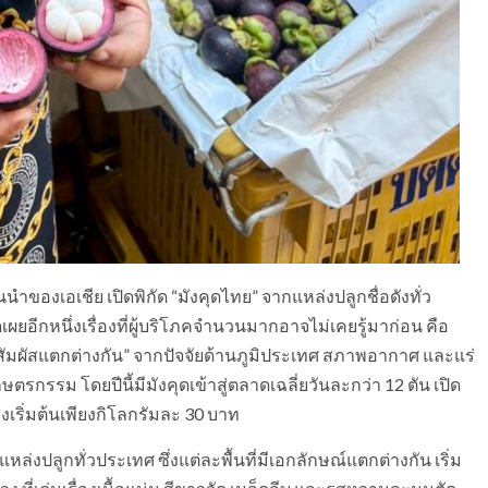
นำของเอเชีย เปิดพิกัด “มังคุดไทย” จากแหล่งปลูกชื่อดังทั่ว
ิดเผยอีกหนึ่งเรื่องที่ผู้บริโภคจำนวนมากอาจไม่เคยรู้มาก่อน คือ
้อสัมผัสแตกต่างกัน” จากปัจจัยด้านภูมิประเทศ สภาพอากาศ และแร่
รกรรม โดยปีนี้มีมังคุดเข้าสู่ตลาดเฉลี่ยวันละกว่า 12 ตัน เปิด
เริ่มต้นเพียงกิโลกรัมละ 30 บาท
งปลูกทั่วประเทศ ซึ่งแต่ละพื้นที่มีเอกลักษณ์แตกต่างกัน เริ่ม