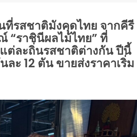
นที่รสชาติมังคุดไทย จากคีรี
์ “ราชินีผลไม้ไทย” ที่
่ละถิ่นรสชาติต่างกัน ปีนี้
วันละ 12 ตัน ขายส่งราคาเริ่ม