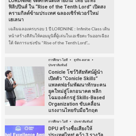
LORDNINE จัดศึกคนดังสายเกม ไทย ปะทะ
ฟิลิปปินส์ ใน “Rise of the Tenth Lord” เปิดสง
ครามกิลด์ข้ามประเทศ ฉลองเซิร์ฟเวอร์ใหม่
เฮเลนา
เฉลิมฉลองครบรอบ 1 ปี LORDNINE : Infinite Class เดิน
หน้าสร้างสีสันให้คอมมูนิตี้ผู้เล่นในเอเชียตะวันออกเฉียง
ใต้ จัดการแข่งขัน “Rise of the Tenth Lord”...
การศึกษา-ไอที
ธุรกิจ-ตลาด
ประชาสัมพันธ์
Conicle โชว์วิสัยทัศน์ผู้นำ
เปิดตัว “Conicle Skills”
แพลตฟอร์มพัฒนาทักษะคน
ยุคใหม่สู่โลกอนาคต พลิก
โฉมองค์กรสู่ Skills-Based
Organization ขับเคลื่อน
แรงงานไทยรับมือวิกฤต
การศึกษา-ไอที
ประชาสัมพันธ์
DPU สร้างชื่อเสียงให้
ประเทศไทย! คว้า 3 รางวัล