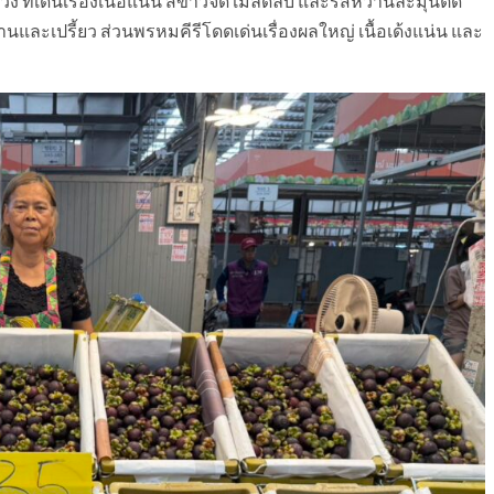
ที่เด่นเรื่องเนื้อแน่น สีขาวจัด เมล็ดลีบ และรสหวานละมุนตัด
นและเปรี้ยว ส่วนพรหมคีรีโดดเด่นเรื่องผลใหญ่ เนื้อเด้งแน่น และ