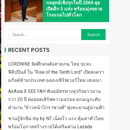
กลยุทธ์เชิงรุกในปี 2569 ลุย
เปิดอีก 5 แห่ง พร้อมมุ่งขยาย
โรงแรมไปทั่วโลก
RECENT POSTS
LORDNINE จัดศึกคนดังสายเกม ไทย ปะทะ
ฟิลิปปินส์ ใน “Rise of the Tenth Lord” เปิดสงครา
มกิลด์ข้ามประเทศ ฉลองเซิร์ฟเวอร์ใหม่ เฮเลนา
AirAsia X SEE FAH พันธมิตรทางธุรกิจยาวนาน
กว่า 20 ปี ต่อยอดเสิร์ฟความอร่อย ยกเมนูระดับ
ตำนาน “ข้าวหน้าไก่ราชวงศ์” พุ่งทะยานสู่น่านฟ้า
ชวนรู้จักซิม my by NT เน็ตเร็ว แรง คุ้มค่าทั่วไทย
พร้อมโอกาสสร้างรายได้เสริมผ่าน Lazada