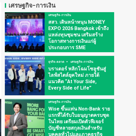
เศรษฐกิจ-การเงิน
เศรษฐกิจ-การเงิน
สสว. เดินหน้าหนุน MONEY
EXPO 2026 Bangkok เข้าถึง
แหล่งทุนชุมชน เสริมสร้าง
โอกาสทางการเงินแก่ผู้
ประกอบการ SME
ธุรกิจ-ตลาด
เศรษฐกิจ-การเงิน
บราเดอร์ พลิกโฉมโซลูชันสู่
ไลฟ์สไตล์ยุคใหม่ ภายใต้
แนวคิด “At Your Side,
Every Side of Life”
เศรษฐกิจ-การเงิน
Wise ขึ้นแท่น Non-Bank ราย
แรกที่ได้รับใบอนุญาตครบชุด
ในไทย เตรียมเปิดตัวฟีเจอร์
บัญชีหลายสกุลเงินสำหรับ
บุคคลทั่วไปและภาคธุรกิจ