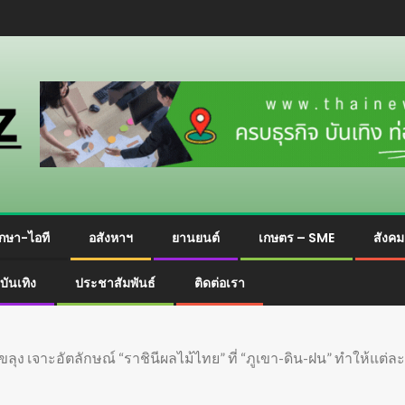
กษา-ไอที
อสังหาฯ
ยานยนต์
เกษตร – SME
สังค
บันเทิง
ประชาสัมพันธ์
ติดต่อเรา
ุง เจาะอัตลักษณ์ “ราชินีผลไม้ไทย” ที่ “ภูเขา-ดิน-ฝน” ทำให้แต่ละถิ่