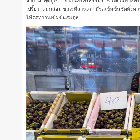
จาก “มังคุดภูเขา” จากนครศรีธรรมราช โดยเฉพาะคีรีวง 
เปรี้ยวกลมกล่อม ขณะที่ลานสกามีรสเข้มข้นชัดทั้งหวา
ให้รสหวานเข้มข้นสมดุล