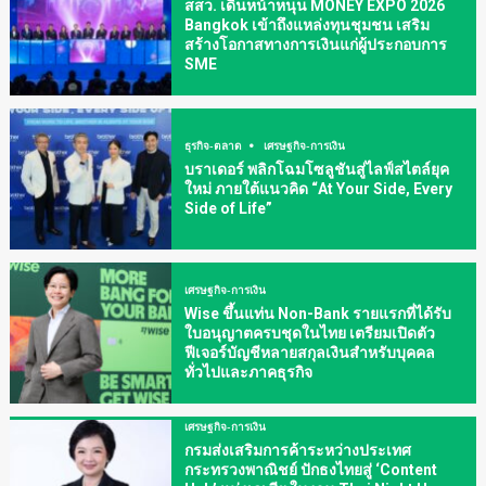
สสว. เดินหน้าหนุน MONEY EXPO 2026
Bangkok เข้าถึงแหล่งทุนชุมชน เสริม
สร้างโอกาสทางการเงินแก่ผู้ประกอบการ
SME
ธุรกิจ-ตลาด
เศรษฐกิจ-การเงิน
บราเดอร์ พลิกโฉมโซลูชันสู่ไลฟ์สไตล์ยุค
ใหม่ ภายใต้แนวคิด “At Your Side, Every
Side of Life”
เศรษฐกิจ-การเงิน
Wise ขึ้นแท่น Non-Bank รายแรกที่ได้รับ
ใบอนุญาตครบชุดในไทย เตรียมเปิดตัว
ฟีเจอร์บัญชีหลายสกุลเงินสำหรับบุคคล
ทั่วไปและภาคธุรกิจ
เศรษฐกิจ-การเงิน
กรมส่งเสริมการค้าระหว่างประเทศ
กระทรวงพาณิชย์ ปักธงไทยสู่ ‘Content