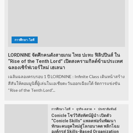
การศึกษา-ไอที
LORDNINE จัดศึกคนดังสายเกม ไทย ปะทะ ฟิลิปปินส์ ใน
“Rise of the Tenth Lord” เปิดสงครามกิลด์ข้ามประเทศ
ฉลองเซิร์ฟเวอร์ใหม่ เฮเลนา
เฉลิมฉลองครบรอบ 1 ปี LORDNINE : Infinite Class เดินหน้าสร้าง
สีสันให้คอมมูนิตี้ผู้เล่นในเอเชียตะวันออกเฉียงใต้ จัดการแข่งขัน
“Rise of the Tenth Lord”...
การศึกษา-ไอที
ธุรกิจ-ตลาด
ประชาสัมพันธ์
Conicle โชว์วิสัยทัศน์ผู้นำ เปิดตัว
“Conicle Skills” แพลตฟอร์มพัฒนา
ทักษะคนยุคใหม่สู่โลกอนาคต พลิกโฉม
องค์กรสู่ Skills-Based Organization