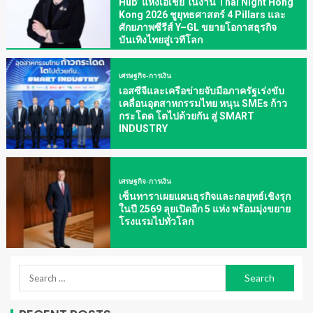
Hub’ แห่งเอเชีย ในงาน Thai Night Hong
Kong 2026 ชูยุทธศาสตร์ 4 Pillars และ
ศักยภาพซีรีส์ Y–GL ขยายโอกาสธุรกิจ
บันเทิงไทยสู่เวทีโลก
เศรษฐกิจ-การเงิน
เอสซีจีและเครือข่ายจับมือภาครัฐเร่งขับ
เคลื่อนอุตสาหกรรมไทย หนุน SMEs ก้าว
กระโดด โตไปด้วยกัน สู่ SMART
INDUSTRY
เศรษฐกิจ-การเงิน
เซ็นทาราเผยแผนธุรกิจและกลยุทธ์เชิงรุก
ในปี 2569 ลุยเปิดอีก 5 แห่ง พร้อมมุ่งขยาย
โรงแรมไปทั่วโลก