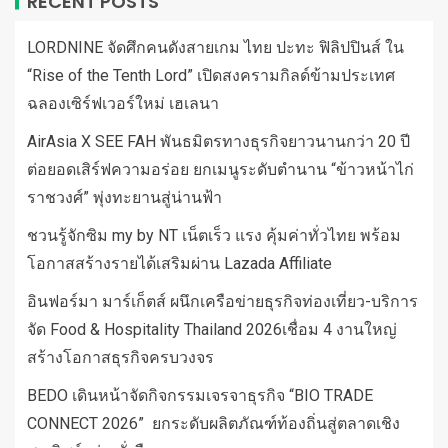
RECENT POSTS
LORDNINE จัดศึกคนดังสายเกม ไทย ปะทะ ฟิลิปปินส์ ใน
“Rise of the Tenth Lord” เปิดสงครามกิลด์ข้ามประเทศ
ฉลองเซิร์ฟเวอร์ใหม่ เฮเลนา
AirAsia X SEE FAH พันธมิตรทางธุรกิจยาวนานกว่า 20 ปี
ต่อยอดเสิร์ฟความอร่อย ยกเมนูระดับตำนาน “ข้าวหน้าไก่
ราชวงศ์” พุ่งทะยานสู่น่านฟ้า
ชวนรู้จักซิม my by NT เน็ตเร็ว แรง คุ้มค่าทั่วไทย พร้อม
โอกาสสร้างรายได้เสริมผ่าน Lazada Affiliate
อินฟอร์มา มาร์เก็ตส์ ผนึกเครือข่ายธุรกิจท่องเที่ยว-บริการ
จัด Food & Hospitality Thailand 2026เชื่อม 4 งานใหญ่
สร้างโอกาสธุรกิจครบวงจร
BEDO เดินหน้าจัดกิจกรรมเจรจาธุรกิจ “BIO TRADE
CONNECT 2026” ยกระดับผลิตภัณฑ์ท้องถิ่นสู่ตลาดเชิง