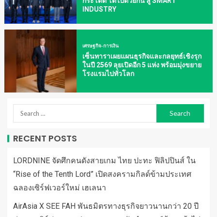
กระโดด โตไปด้วยกัน สู่ SMART
INDUSTRY
เศรษฐกิจ-การเงิน
เซ็นทาราเผยแผนธุรกิจและกลยุทธ์เชิงรุก
ในปี 2569 ลุยเปิดอีก 5 แห่ง พร้อมมุ่งขยาย
โรงแรมไปทั่วโลก
RECENT POSTS
LORDNINE จัดศึกคนดังสายเกม ไทย ปะทะ ฟิลิปปินส์ ใน
“Rise of the Tenth Lord” เปิดสงครามกิลด์ข้ามประเทศ
ฉลองเซิร์ฟเวอร์ใหม่ เฮเลนา
AirAsia X SEE FAH พันธมิตรทางธุรกิจยาวนานกว่า 20 ปี