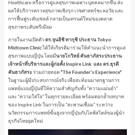
Healthcare หรือการดูแลสุขภาพเฉพาะบุคคลมากขึ้น ส่ง
ผลให้บริการตรวจสุขภาพเชิงรุก เวชศาสตร์ชะลอวัย และ
การฟื้นฟูระดับเซลล์ กลายเป็นเทรนด์ใหม่ของตลาด
สุขภาพระดับพรีเมียม
ภายในงานเปิดตัว
ดร.จุนอิชิ ทากุชิ ประธาน
Tokyo
Midtown Clinic
ได้ให้เกียรติมาร่วมให้คำแนะนำการดูแล
สุขภาพแบบญี่ปุ่น โดยมี
นายโกวิทย์
คันธาภัสระประธาน
เจ้าหน้าที่บริหารและผู้ก่อตั้ง
Inspire Link
และ ดร.ธุรดี
คันธาภัสระ
ร่วมถ่ายทอด
“
The Founder’s Experience”
ในฐานะผู้มีประสบการณ์จริง เพื่อสะท้อนมาตรฐานการ
แพทย์แบบญี่ปุ่นที่ให้ความสำคัญกับทั้ง “ความแม่นยำ”
และ “ความใส่ใจ” ในทุกรายละเอียด พร้อมตอกย้ำบทบาท
ของ Inspire Link ในการเป็น “สะพานเชื่อม” ระหว่าง
นวัตกรรมการแพทย์ขั้นสูงจากญี่ปุ่นกับไลฟ์สไตล์ของผู้นำ
ธุรกิจไทยยุคใหม่