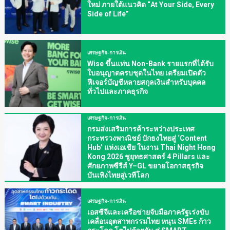
ใหม่ ภายใต้แนวคิด “At Your Side, Every
Side of Life”
เศรษฐกิจ-การเงิน
Wise ขึ้นแท่น Non-Bank รายแรกที่ได้รับ
ใบอนุญาตครบชุดในไทย เตรียมเปิดตัว
ฟีเจอร์บัญชีหลายสกุลเงินสำหรับบุคคล
ทั่วไปและภาคธุรกิจ
เศรษฐกิจ-การเงิน
กรมส่งเสริมการค้าระหว่างประเทศ
กระทรวงพาณิชย์ ปักธงไทยสู่ ‘Content
Hub’ แห่งเอเชีย ในงาน Thai Night Hong
Kong 2026 ชูยุทธศาสตร์ 4 Pillars และ
ศักยภาพซีรีส์ Y–GL ขยายโอกาสธุรกิจ
บันเทิงไทยสู่เวทีโลก
เศรษฐกิจ-การเงิน
เอสซีจีและเครือข่ายจับมือภาครัฐเร่งขับ
เคลื่อนอุตสาหกรรมไทย หนุน SMEs ก้าว