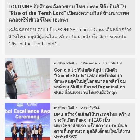
LORDNINE จัดศึกคนดังสายเกม ไทย ปะทะ ฟิลิปปินส์ ใน
“Rise of the Tenth Lord” เปิดสงครามกิลด์ข้ามประเทศ
ฉลองเซิร์ฟเวอร์ใหม่ เฮเลนา
เฉลิมฉลองครบรอบ 1 ปี LORDNINE : Infinite Class เดินหน้าสร้าง
สีสันให้คอมมูนิตี้ผู้เล่นในเอเชียตะวันออกเฉียงใต้ จัดการแข่งขัน
“Rise of the Tenth Lord”...
การศึกษา-ไอที
ธุรกิจ-ตลาด
ประชาสัมพันธ์
Conicle โชว์วิสัยทัศน์ผู้นำ เปิดตัว
“Conicle Skills” แพลตฟอร์มพัฒนา
ทักษะคนยุคใหม่สู่โลกอนาคต พลิกโฉม
องค์กรสู่ Skills-Based Organization
ขับเคลื่อนแรงงานไทยรับมือวิกฤต
การศึกษา-ไอที
ประชาสัมพันธ์
DPU สร้างชื่อเสียงให้ประเทศไทย! คว้า 3
รางวัลเกียรติยศจาก IEAC เป็น
มหาวิทยาลัยแรก พร้อมกวาดประเมิน 5
ดาวเต็มทุกหมวด ชูสถิติเด็กจบใหม่ได้งาน
ทำทันที 95%