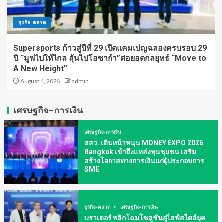
ธุรกิจ-ตลาด
Supersports ก้าวสู่ปีที่ 29 เปิดแคมเปญฉลองครบรอบ 29
ปี “มูฟไปให้ไกล ลุ้นไปโอซาก้า”ต่อยอดกลยุทธ์ “Move to
A New Height”
August 4, 2026
admin
เศรษฐกิจ-การเงิน
เศรษฐกิจ-การเงิน
สสว. เดินหน้าหนุน MONEY EXPO 2026
Bangkok เข้าถึงแหล่งทุนชุมชน เสริม
สร้างโอกาสทางการเงินแก่ผู้ประกอบการ
SME
ธุรกิจ-ตลาด
เศรษฐกิจ-การเงิน
บราเดอร์ พลิกโฉมโซลูชันสู่ไลฟ์สไตล์ยุค