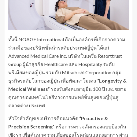
ทั้งนี้ NOAGE International ถือเป็นองค์กรที่เกิดจากความ
ร่วมมือของบริษัทชั้นนำระดับประเทศญี่ปุ่น ได้แก่
Advanced Medical Care Inc. บริษัทในเครือ Resorttrust
Group ผู้นำธุรกิจ Healthcare และ Hospitality ระดับ
พรีเมียมของญี่ปุ่น ร่วมกับ Mitsubishi Corporation กลุ่ม
ธุรกิจระดับโลกของญี่ปุ่น เพื่อพัฒนาโมเดล
“
Longevity &
Medical Wellness”
รองรับสังคมอายุยืน 100 ปี และขยาย
คุณค่าของเทคโนโลยีทางการแพทย์ขั้นสูงของญี่ปุ่นสู่
ตลาดต่างประเทศ
หัวใจสำคัญของบริการคือแนวคิด
“
Proactive &
Precision Screening”
หรือการตรวจคัดกรองแบบป้องกัน
เชิงรุก เพื่อค้นหาความเสี่ยงของโรคก่อนแสดงอาการ ผ่าน