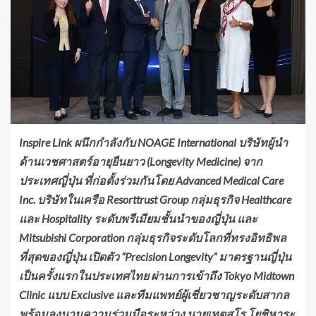
Inspire Link ผนึกกำลังกับ NOAGE International บริษัทผู้นำ
ด้านเวชศาสตร์อายุยืนยาว (Longevity Medicine) จาก
ประเทศญี่ปุ่น ที่ก่อตั้งร่วมกันโดย Advanced Medical Care
Inc. บริษัทในเครือ Resorttrust Group กลุ่มธุรกิจ Healthcare
และ Hospitality ระดับพรีเมียมชั้นนำของญี่ปุ่น และ
Mitsubishi Corporation กลุ่มธุรกิจระดับโลกที่ทรงอิทธิพล
ที่สุดของญี่ปุ่น เปิดตัว “Precision Longevity” มาตรฐานญี่ปุ่น
เป็นครั้งแรกในประเทศไทย ผ่านการเข้าถึง Tokyo Midtown
Clinic แบบ Exclusive และทีมแพทย์ผู้เชี่ยวชาญระดับสากล
พร้อมลงนามความร่วมมือระหว่าง นายเทตสูโร โยชิหาระ