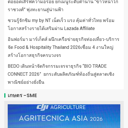
ต่อยอดเสิร์ฟความอร่อย ยกเมนูระดับตำนาน “ข้าวหน้าไก่
ราชวงศ์” พุ่งทะยานสู่น่านฟ้า
ชวนรู้จักซิม my by NT เน็ตเร็ว แรง คุ้มค่าทั่วไทย พร้อม
โอกาสสร้างรายได้เสริมผ่าน Lazada Affiliate
อินฟอร์มา มาร์เก็ตส์ ผนึกเครือข่ายธุรกิจท่องเที่ยว-บริการ
จัด Food & Hospitality Thailand 2026เชื่อม 4 งานใหญ่
สร้างโอกาสธุรกิจครบวงจร
BEDO เดินหน้าจัดกิจกรรมเจรจาธุรกิจ “BIO TRADE
CONNECT 2026” ยกระดับผลิตภัณฑ์ท้องถิ่นสู่ตลาดเชิง
พาณิชย์อย่างยั่งยืน
เกษตร -SME