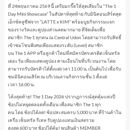
ที่ 24พฤษภาคม 2569 นี้ เตรียมกรี๊ดให้สุดเสียงใน “The 1
Day Mini Showcase” ในสัปดาห์สุดท้าย กับมินิคอนเสิร์ตสุด
เอ็กซ์คลูซีฟจาก “LATTE x KIM” พร้อมบูธกิจกรรมแจก
ของรางวัลและคูปองส่วนลดมากมาย ที่จัดเต็มเพื่อ
สมาชิก The 1 ทุกคน ณ Central Udon โดยสามารถรับสิทธิ์
เข้าชมโซนพิเศษเพียงแสดงระดับ (Level) สมาชิก
บน The 1 APP หรือลูกค้าใหม่ที่สมัครบัตรเครดิต เซ็นทรัล
เดอะวัน เพียงแสดงคูปอง ตามเงื่อนไขที่บริเวณงาน โดย
สามารถรับบัตรคิวได้ตั้งแต่เวลา 11.00 น. เป็นต้นไป เพื่อรับ
ชมมินิคอนเสิร์ต ณ บริเวณลานกิจกรรมชั้น 1 ตั้งแต่
เวลา 16.00 น.
โค้งสุดท้าย! The 1 Day 2026 ปรากฏการณ์สุดคุ้มแห่งปี
ช้อปไม่หยุดตลอดทั้งเดือน เพื่อสมาชิก The 1 ทุก
คน โดย ช้อปได้ลด! ช้อปสะสมครบ 5,000 บาท ที่ร้านค้าใน
เครือ เซ็นทรัล รีเทล รับคูปองแทนเงินสดรวม
สูงสุด 600 บาท ช้อปได้คุ้ม! พบสินค้า MEMBER