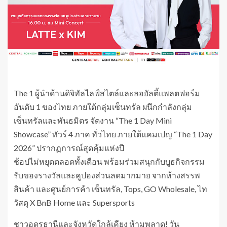
The 1 ผู้นำด้านดิจิทัลไลฟ์สไตล์และลอยัลตี้แพลตฟอร์ม
อันดับ 1 ของไทย ภายใต้กลุ่มเซ็นทรัล ผนึกกำลังกลุ่ม
เซ็นทรัลและพันธมิตร จัดงาน “The 1 Day Mini
Showcase” ทัวร์ 4 ภาค ทั่วไทย ภายใต้แคมเปญ “The 1 Day
2026” ปรากฏการณ์สุดคุ้มแห่งปี
ช้อปไม่หยุดตลอดทั้งเดือน พร้อมร่วมสนุกกับบูธกิจกรรม
รับของรางวัลและคูปองส่วนลดมากมาย จากห้างสรรพ
สินค้า และศูนย์การค้า เซ็นทรัล, Tops, GO Wholesale, ไท
วัสดุ X BnB Home และ Supersports
ชาวอุดรธานีและจังหวัดใกล้เคียง ห้ามพลาด! วัน