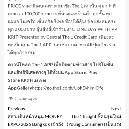
PRICE ราคาพิเศษเฉพาะสมาชิก The 1 เท่านั้น คุ้มกว่าที่
เคยกว่า 100,000 รายการ ที่ห้างและร้านค้า ทุกชั้น ทุก
แผนก ในเครือ เซ็นทรัล รีเทล ช้อปได้ลุ้น! ช้อปสะสมครบ
ทุก 2,000 บาท ลุ้นสิทธิ์เข้าร่วมงาน ‘ONE DAY WITH PP
KRIT Presented by Central The 1 Credit Card’ เพียงลง
ทะเบียนบน The 1 APP ก่อนช้อป กด Join All ปุ่มเดียวร่วม
ได้ทุกกิจกรรม
ดาวน์โหลด
The 1 APP
เพื่อติดตามข่าวสาร โปรโมชั่น
และสิทธิพิเศษต่างๆ ได้ทั้งบน
App Store,
Play
Store
และ
Huawei
AppGallery
https://go.the1.co.th/UohD/njmi0jfe
จำนวนคนดู
28
Previous
Next
สสว. เดินหน้าหนุน MONEY
The 1 Insight ชี้คนรุ่นใหม่
EXPO 2026 Bangkok เข้าถึง
(Young Consumers) เป็นแรง