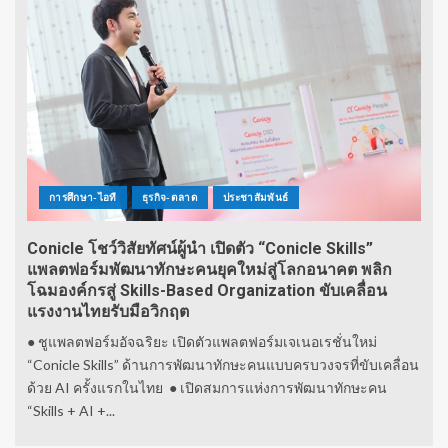
การศึกษา-ไอที
ธุรกิจ-ตลาด
ประชาสัมพันธ์
Conicle โชว์วิสัยทัศน์ผู้นำ เปิดตัว “Conicle Skills”
แพลตฟอร์มพัฒนาทักษะคนยุคใหม่สู่โลกอนาคต พลิก
โฉมองค์กรสู่ Skills-Based Organization ขับเคลื่อน
แรงงานไทยรับมือวิกฤต
● ชูแพลตฟอร์มอัจฉริยะ เปิดตัวแพลตฟอร์มเจเนอเรชั่นใหม่
“Conicle Skills” ด้านการพัฒนาทักษะคนแบบครบวงจรที่ขับเคลื่อน
ด้วย AI ครั้งแรกในไทย ● เปิดสมการแห่งการพัฒนาทักษะคน
“Skills + AI +...