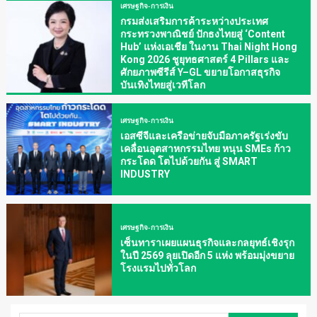
เศรษฐกิจ-การเงิน
กรมส่งเสริมการค้าระหว่างประเทศ
กระทรวงพาณิชย์ ปักธงไทยสู่ ‘Content
Hub’ แห่งเอเชีย ในงาน Thai Night Hong
Kong 2026 ชูยุทธศาสตร์ 4 Pillars และ
ศักยภาพซีรีส์ Y–GL ขยายโอกาสธุรกิจ
บันเทิงไทยสู่เวทีโลก
เศรษฐกิจ-การเงิน
เอสซีจีและเครือข่ายจับมือภาครัฐเร่งขับ
เคลื่อนอุตสาหกรรมไทย หนุน SMEs ก้าว
กระโดด โตไปด้วยกัน สู่ SMART
INDUSTRY
เศรษฐกิจ-การเงิน
เซ็นทาราเผยแผนธุรกิจและกลยุทธ์เชิงรุก
ในปี 2569 ลุยเปิดอีก 5 แห่ง พร้อมมุ่งขยาย
โรงแรมไปทั่วโลก