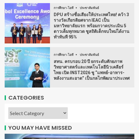
การศึกษา-ไอที
ประชาสัมพันธ์
DPU สร้างชื่อเสียงให้ประเทศไทย! คว้า 3
รางวัลเกียรติยศจาก IEAC เป็น
มหาวิทยาลัยแรก พร้อมกวาดประเมิน 5
ดาวเต็มทุกหมวด ชูสถิติเด็กจบใหม่ได้งาน
ทำทันที 95%
การศึกษา-ไอที
ประชาสัมพันธ์
สทน. ครบรอบ 20 ปี ยกระดับศักยภาพ
วิทยาศาสตร์และเทคโนโลยีนิวเคลียร์
ไทย เปิด INST2026 ชู “แพทย์-อาหาร-
พลังงานสะอาด” เป็นกลไกพัฒนาประเทศ
CATEGORIES
YOU MAY HAVE MISSED