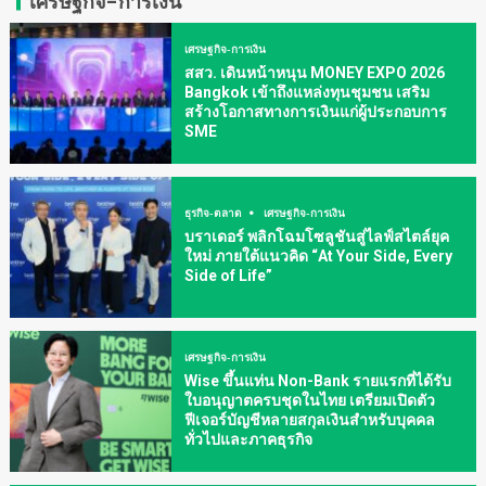
เศรษฐกิจ-การเงิน
เศรษฐกิจ-การเงิน
สสว. เดินหน้าหนุน MONEY EXPO 2026
Bangkok เข้าถึงแหล่งทุนชุมชน เสริม
สร้างโอกาสทางการเงินแก่ผู้ประกอบการ
SME
ธุรกิจ-ตลาด
เศรษฐกิจ-การเงิน
บราเดอร์ พลิกโฉมโซลูชันสู่ไลฟ์สไตล์ยุค
ใหม่ ภายใต้แนวคิด “At Your Side, Every
Side of Life”
เศรษฐกิจ-การเงิน
Wise ขึ้นแท่น Non-Bank รายแรกที่ได้รับ
ใบอนุญาตครบชุดในไทย เตรียมเปิดตัว
ฟีเจอร์บัญชีหลายสกุลเงินสำหรับบุคคล
ทั่วไปและภาคธุรกิจ