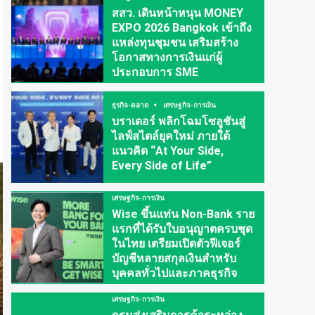
สสว. เดินหน้าหนุน MONEY
EXPO 2026 Bangkok เข้าถึง
แหล่งทุนชุมชน เสริมสร้าง
โอกาสทางการเงินแก่ผู้
ประกอบการ SME
ธุรกิจ-ตลาด
เศรษฐกิจ-การเงิน
บราเดอร์ พลิกโฉมโซลูชันสู่
ไลฟ์สไตล์ยุคใหม่ ภายใต้
แนวคิด “At Your Side,
Every Side of Life”
เศรษฐกิจ-การเงิน
Wise ขึ้นแท่น Non-Bank ราย
แรกที่ได้รับใบอนุญาตครบชุด
ในไทย เตรียมเปิดตัวฟีเจอร์
บัญชีหลายสกุลเงินสำหรับ
บุคคลทั่วไปและภาคธุรกิจ
เศรษฐกิจ-การเงิน