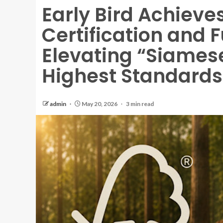
Early Bird Achieve
Certification and 
Elevating “Siamese
Highest Standards 
admin
May 20, 2026
3 min read