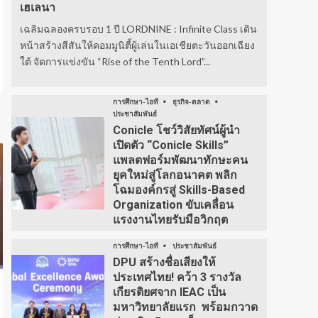
เฮเลนา
เฉลิมฉลองครบรอบ 1 ปี LORDNINE : Infinite Class เดิน
หน้าสร้างสีสันให้คอมมูนิตี้ผู้เล่นในเอเชียตะวันออกเฉียง
ใต้ จัดการแข่งขัน “Rise of the Tenth Lord”...
การศึกษา-ไอที
ธุรกิจ-ตลาด
ประชาสัมพันธ์
Conicle โชว์วิสัยทัศน์ผู้นำ
เปิดตัว “Conicle Skills”
แพลตฟอร์มพัฒนาทักษะคน
ยุคใหม่สู่โลกอนาคต พลิก
โฉมองค์กรสู่ Skills-Based
Organization ขับเคลื่อน
แรงงานไทยรับมือวิกฤต
การศึกษา-ไอที
ประชาสัมพันธ์
DPU สร้างชื่อเสียงให้
ประเทศไทย! คว้า 3 รางวัล
เกียรติยศจาก IEAC เป็น
มหาวิทยาลัยแรก พร้อมกวาด