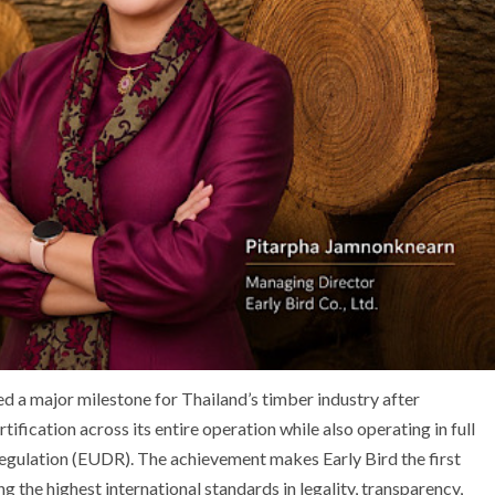
d a major milestone for Thailand’s timber industry after
fication across its entire operation while also operating in full
gulation (EUDR). The achievement makes Early Bird the first
 the highest international standards in legality, transparency,