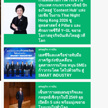
กรมส่งเสริมการค้าระหว่าง
ประเทศ กระทรวงพาณิชย์ ปัก
ธงไทยสู่ ‘Content Hub’ แห่ง
เอเชีย ในงาน Thai Night
Hong Kong 2026 ชู
ยุทธศาสตร์ 4 Pillars และ
ศักยภาพซีรีส์ Y–GL ขยาย
โอกาสธุรกิจบันเทิงไทยสู่เวที
โลก
เศรษฐกิจ-การเงิน
เอสซีจีและเครือข่ายจับมือ
ภาครัฐเร่งขับเคลื่อน
อุตสาหกรรมไทย หนุน SMEs
ก้าวกระโดด โตไปด้วยกัน สู่
SMART INDUSTRY
เศรษฐกิจ-การเงิน
เซ็นทาราเผยแผนธุรกิจและ
กลยุทธ์เชิงรุกในปี 2569 ลุย
เปิดอีก 5 แห่ง พร้อมมุ่งขยาย
โรงแรมไปทั่วโลก