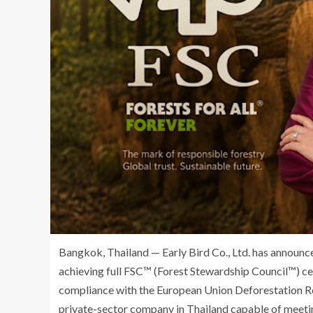
Bangkok, Thailand — Early Bird Co., Ltd. has announce
achieving full FSC™ (Forest Stewardship Council™) certi
compliance with the European Union Deforestation Re
private-sector company in Thailand capable of meeting