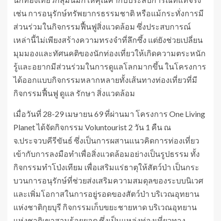
เช่น การอนุรักษ์ทรัพยากรธรรมชาติ หรือแม้กระทั่งการมี
ส่วนร่วมในกิจกรรมฟื้นฟูสิ่งแวดล้อม ซึ่งประสบการณ์
เหล่านี้ไม่เพียงสร้างความทรงจำที่ลึกซึ้ง แต่ยังช่วยเปลี่ยน
มุมมองและทัศนคติของนักท่องเที่ยวให้เกิดความตระหนัก
รู้และอยากมีส่วนร่วมในการดูแลโลกมากขึ้น ในโครงการ
ได้ออกแบบกิจกรรมหลากหลายทั้งเส้นทางท่องเที่ยวที่มี
กิจกรรมฟื้นฟู ดูแล รักษา สิ่งแวดล้อม
เมื่อวันที่ 28-29 เมษายน 69 ที่ผ่านมา โครงการ One Living
Planet ได้จัดกิจกรรม Voluntourist 2 วัน 1 คืน ณ
จ.ประจวบคีรีขันธ์ ซึ่งเป็นการผสานแนวคิดการท่องเที่ยว
เข้ากับการลงมือทำเพื่อสิ่งแวดล้อมอย่างเป็นรูปธรรม ทั้ง
กิจกรรมทำโป่งเทียม เพื่อเสริมแร่ธาตุให้สัตว์ป่า เป็นกระ
บวนการอนุรักษ์ที่ช่วยส่งเสริมความสมดุลของระบบนิเวศ
และเพิ่มโอกาสในการอยู่รอดของสัตว์ป่า บริเวณอุทยาน
แห่งชาติกุยบุรี กิจกรรมเก็บขยะชายหาด บริเวณอุทยาน
แห่งชาติเขาสามร้อยยอด ซึ่งเป็นแหล่งท่องเที่ยวทาง