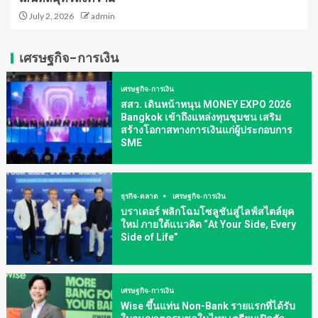
July 2, 2026
admin
เศรษฐกิจ-การเงิน
เศรษฐกิจ-การเงิน
สสว. เดินหน้าหนุน MONEY EXPO 2026
Bangkok เข้าถึงแหล่งทุนชุมชน เสริม
สร้างโอกาสทางการเงินแก่ผู้ประกอบการ
SME
ธุรกิจ-ตลาด
เศรษฐกิจ-การเงิน
บราเดอร์ พลิกโฉมโซลูชันสู่ไลฟ์สไตล์ยุค
ใหม่ ภายใต้แนวคิด “At Your Side, Every
Side of Life”
เศรษฐกิจ-การเงิน
Wise ขึ้นแท่น Non-Bank รายแรกที่ได้รับ