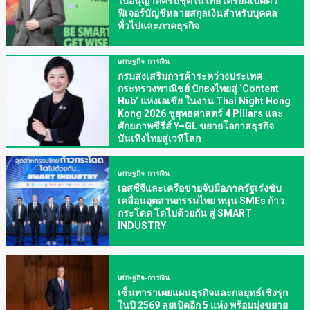
ใบอนุญาตครบชุดในไทย เตรียมเปิดตัว
ฟีเจอร์บัญชีหลายสกุลเงินสำหรับบุคคล
ทั่วไปและภาคธุรกิจ
เศรษฐกิจ-การเงิน
กรมส่งเสริมการค้าระหว่างประเทศ
กระทรวงพาณิชย์ ปักธงไทยสู่ ‘Content
Hub’ แห่งเอเชีย ในงาน Thai Night Hong
Kong 2026 ชูยุทธศาสตร์ 4 Pillars และ
ศักยภาพซีรีส์ Y–GL ขยายโอกาสธุรกิจ
บันเทิงไทยสู่เวทีโลก
เศรษฐกิจ-การเงิน
เอสซีจีและเครือข่ายจับมือภาครัฐเร่งขับ
เคลื่อนอุตสาหกรรมไทย หนุน SMEs ก้าว
กระโดด โตไปด้วยกัน สู่ SMART
INDUSTRY
เศรษฐกิจ-การเงิน
เซ็นทาราเผยแผนธุรกิจและกลยุทธ์เชิงรุก
ในปี 2569 ลุยเปิดอีก 5 แห่ง พร้อมมุ่งขยาย