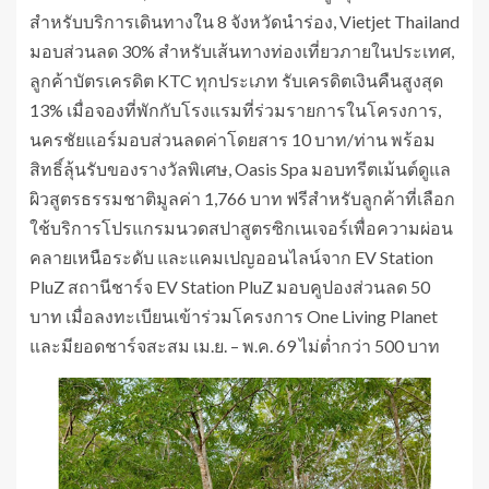
สำหรับบริการเดินทางใน 8 จังหวัดนำร่อง, Vietjet Thailand
มอบส่วนลด 30% สำหรับเส้นทางท่องเที่ยวภายในประเทศ,
ลูกค้าบัตรเครดิต KTC ทุกประเภท รับเครดิตเงินคืนสูงสุด
13% เมื่อจองที่พักกับโรงแรมที่ร่วมรายการในโครงการ,
นครชัยแอร์มอบส่วนลดค่าโดยสาร 10 บาท/ท่าน พร้อม
สิทธิ์ลุ้นรับของรางวัลพิเศษ, Oasis Spa มอบทรีตเม้นต์ดูแล
ผิวสูตรธรรมชาติมูลค่า 1,766 บาท ฟรีสำหรับลูกค้าที่เลือก
ใช้บริการโปรแกรมนวดสปาสูตรซิกเนเจอร์เพื่อความผ่อน
คลายเหนือระดับ และแคมเปญออนไลน์จาก EV Station
PluZ สถานีชาร์จ EV Station PluZ มอบคูปองส่วนลด 50
บาท เมื่อลงทะเบียนเข้าร่วมโครงการ One Living Planet
และมียอดชาร์จสะสม เม.ย. – พ.ค. 69 ไม่ต่ำกว่า 500 บาท