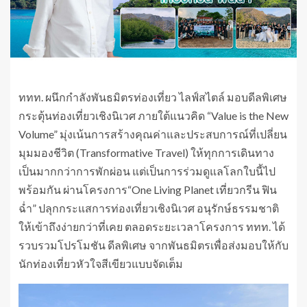
ททท. ผนึกกำลังพันธมิตรท่องเที่ยว ไลฟ์สไตล์ มอบดีลพิเศษ
กระตุ้นท่องเที่ยวเชิงนิเวศ ภายใต้แนวคิด “Value is the New
Volume” มุ่งเน้นการสร้างคุณค่าและประสบการณ์ที่เปลี่ยน
มุมมองชีวิต (Transformative Travel) ให้ทุกการเดินทาง
เป็นมากกว่าการพักผ่อน แต่เป็นการร่วมดูแลโลกใบนี้ไป
พร้อมกัน ผ่านโครงการ“One Living Planet เที่ยวกรีน ฟิน
ฉ่ำ” ปลุกกระแสการท่องเที่ยวเชิงนิเวศ อนุรักษ์ธรรมชาติ
ให้เข้าถึงง่ายกว่าที่เคย ตลอดระยะเวลาโครงการ ททท. ได้
รวบรวมโปรโมชัน ดีลพิเศษ จากพันธมิตรเพื่อส่งมอบให้กับ
นักท่องเที่ยวหัวใจสีเขียวแบบจัดเต็ม