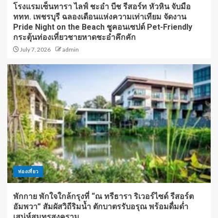
โรงแรมเซ็นทารา ไลฟ์ ชะอำ บีช รีสอร์ท หัวหิน จับมือ
ททท. เพชรบุรี ฉลองเดือนแห่งความเท่าเทียม จัดงาน
Pride Night on the Beach ชูคอนเซปต์ Pet-Friendly
กระตุ้นท่องเที่ยวชายหาดชะอำคึกคัก
July 7, 2026
admin
ท่องเที่ยว
พักกาย พักใจใกล้กรุงที่ “ณ ทรีธารา ริเวอร์ไซด์ รีสอร์ต
อัมพวา” สัมผัสวิถีริมน้ำ ตักบาตรรับอรุณ พร้อมดื่มด่ำ
เสน่ห์สมุทรสงคราม