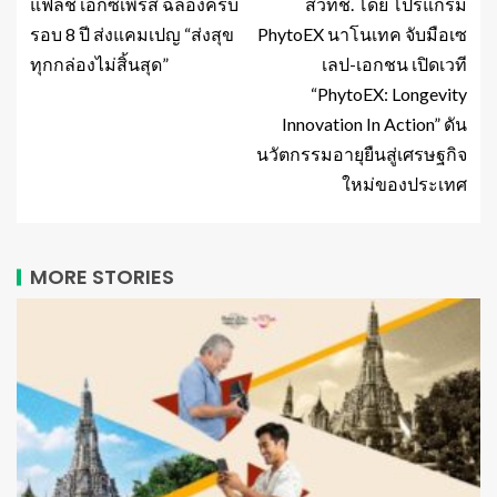
แฟลช เอ็กซ์เพรส ฉลองครบ
สวทช. โดย โปรแกรม
รอบ 8 ปี ส่งแคมเปญ “ส่งสุข
PhytoEX นาโนเทค จับมือเซ
ทุกกล่องไม่สิ้นสุด”
เลป-เอกชน เปิดเวที
“PhytoEX: Longevity
Innovation In Action” ดัน
นวัตกรรมอายุยืนสู่เศรษฐกิจ
ใหม่ของประเทศ
MORE STORIES