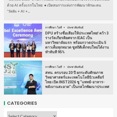
ด้วย AI ครั้งแรกในไทย ● เปิดสมการแห่งการพัฒนาทักษะคน
“Skills + AI +...
การศึกษา-ไอที
ประชาสัมพันธ์
DPU สร้างชื่อเสียงให้ประเทศไทย! คว้า 3
รางวัลเกียรติยศจาก IEAC เป็น
มหาวิทยาลัยแรก พร้อมกวาดประเมิน 5
ดาวเต็มทุกหมวด ชูสถิติเด็กจบใหม่ได้งาน
ทำทันที 95%
การศึกษา-ไอที
ประชาสัมพันธ์
สทน. ครบรอบ 20 ปี ยกระดับศักยภาพ
วิทยาศาสตร์และเทคโนโลยีนิวเคลียร์
ไทย เปิด INST2026 ชู “แพทย์-อาหาร-
พลังงานสะอาด” เป็นกลไกพัฒนาประเทศ
CATEGORIES