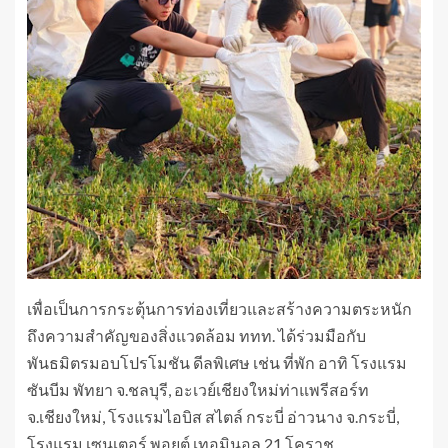
เพื่อเป็นการกระตุ้นการท่องเที่ยวและสร้างความตระหนัก
ถึงความสำคัญของสิ่งแวดล้อม ททท. ได้ร่วมมือกับ
พันธมิตรมอบโปรโมชัน ดีลพิเศษ เช่น ที่พัก อาทิ โรงแรม
ซันบีม พัทยา จ.ชลบุรี, อะเวย์เชียงใหม่ท่าแพรีสอร์ท
จ.เชียงใหม่, โรงแรมไอบิส สไตล์ กระบี่ อ่าวนาง จ.กระบี่,
โรงแรม เซนเตอร์ พอยต์ เทอมินอล 21 โคราช