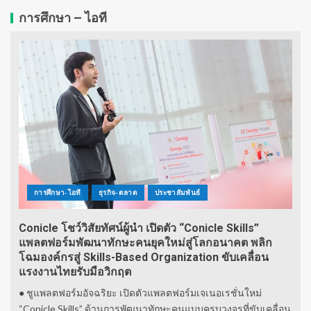
การศึกษา – ไอที
การศึกษา-ไอที
ธุรกิจ-ตลาด
ประชาสัมพันธ์
Conicle โชว์วิสัยทัศน์ผู้นำ เปิดตัว “Conicle Skills”
แพลตฟอร์มพัฒนาทักษะคนยุคใหม่สู่โลกอนาคต พลิก
โฉมองค์กรสู่ Skills-Based Organization ขับเคลื่อน
แรงงานไทยรับมือวิกฤต
● ชูแพลตฟอร์มอัจฉริยะ เปิดตัวแพลตฟอร์มเจเนอเรชั่นใหม่
“Conicle Skills” ด้านการพัฒนาทักษะคนแบบครบวงจรที่ขับเคลื่อน