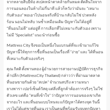
จากหลายสิบยี่ห้อ สเปคหน้าตาคล้ายกันหมด ตัดสินใจจาก
การนอนลองในห้างไม่กี่นาที แล้วก็หวังว่ามันจะ “เหมาะ
กับตัวเอง” พอเอาไปนอนจริงที่บ้าน กลับไม่ใช่ ปวดหลัง
ร้อน นอนไม่หลับ วนซ้ำเหมือนเดิม ปัญหาไม่ได้อยู่ที่
“ที่นอนไม่ดี” แต่อยู่ที่ การเลือกที่ไม่เหมาะกับตัวเอง เพราะ
ไม่มี “Specialist” แนะนำก่อนซื้อ
Mattress City จึงขอเป็นหนึ่งในแบรนด์ที่จะเข้ามาแก้ไข
ปัญหานี้ให้ทุกการซื้อที่นอนเป็นเรื่องที่ “ง่าย” และ ได้ที่นอน
ที่เหมาะกับตัวเองจริงๆ
คุณ กิตติ ตั้งพานทอง ผู้อํานวยการสายงานปฏิบัติการธุรกิจ
ค้าปลีก (MattressCity Thailand) กล่าวว่า ที่ผ่านมาตลาด
ที่นอนขายกันด้วย “สเปค” จำนวนสปริง ความหนา
ยางพารา เปอร์เซ็นต์วัสดุ แต่สิ่งที่ลูกค้าต้องการจริงๆ ไม่ใช่
ตัวเลข แต่คือ “คนที่เข้าใจ” ว่าปัญหาการนอนของเขาเกิด
จากอะไร และที่นอนแบบไหนจะแก้ปัญหาได้ตรงจุด วันนี้
เราไม่ได้แค่ขายที่นอน เราเป็นคนที่พร้อมรับจบทุกปัญหา