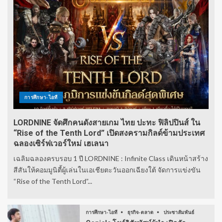
การศึกษา-ไอที
LORDNINE จัดศึกคนดังสายเกม ไทย ปะทะ ฟิลิปปินส์ ใน
“Rise of the Tenth Lord” เปิดสงครามกิลด์ข้ามประเทศ
ฉลองเซิร์ฟเวอร์ใหม่ เฮเลนา
เฉลิมฉลองครบรอบ 1 ปี LORDNINE : Infinite Class เดินหน้าสร้าง
สีสันให้คอมมูนิตี้ผู้เล่นในเอเชียตะวันออกเฉียงใต้ จัดการแข่งขัน
“Rise of the Tenth Lord”...
การศึกษา-ไอที
ธุรกิจ-ตลาด
ประชาสัมพันธ์