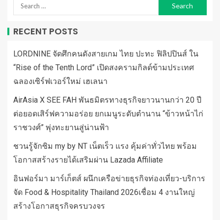
RECENT POSTS
LORDNINE จัดศึกคนดังสายเกม ไทย ปะทะ ฟิลิปปินส์ ใน
“Rise of the Tenth Lord” เปิดสงครามกิลด์ข้ามประเทศ
ฉลองเซิร์ฟเวอร์ใหม่ เฮเลนา
AirAsia X SEE FAH พันธมิตรทางธุรกิจยาวนานกว่า 20 ปี
ต่อยอดเสิร์ฟความอร่อย ยกเมนูระดับตำนาน “ข้าวหน้าไก่
ราชวงศ์” พุ่งทะยานสู่น่านฟ้า
ชวนรู้จักซิม my by NT เน็ตเร็ว แรง คุ้มค่าทั่วไทย พร้อม
โอกาสสร้างรายได้เสริมผ่าน Lazada Affiliate
อินฟอร์มา มาร์เก็ตส์ ผนึกเครือข่ายธุรกิจท่องเที่ยว-บริการ
จัด Food & Hospitality Thailand 2026เชื่อม 4 งานใหญ่
สร้างโอกาสธุรกิจครบวงจร