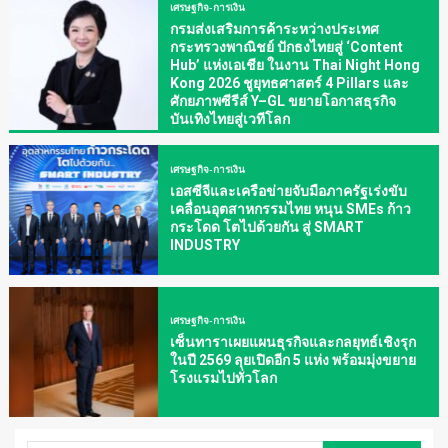
เศรษฐกิจ-การเงิน
กรมส่งเสริมการค้าระหว่างประเทศ
กระทรวงพาณิชย์ ปักธงไทยสู่ ‘Content
Hub’ แห่งเอเชีย ในงาน Thai Night Hong
Kong 2026 ชูยุทธศาสตร์ 4 Pillars และ
ศักยภาพซีรีส์ Y–GL ขยายโอกาสธุรกิจ
บันเทิงไทยสู่เวทีโลก
เศรษฐกิจ-การเงิน
เอสซีจีและเครือข่ายจับมือภาครัฐเร่งขับ
เคลื่อนอุตสาหกรรมไทย หนุน SMEs ก้าว
กระโดด โตไปด้วยกัน สู่ SMART
INDUSTRY
เศรษฐกิจ-การเงิน
เซ็นทาราเผยแผนธุรกิจและกลยุทธ์เชิงรุก
ในปี 2569 ลุยเปิดอีก 5 แห่ง พร้อมมุ่งขยาย
โรงแรมไปทั่วโลก