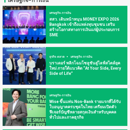
เศรษฐกิจ-การเงิน
เศรษฐกิจ-การเงิน
สสว. เดินหน้าหนุน MONEY EXPO 2026
Bangkok เข้าถึงแหล่งทุนชุมชน เสริม
สร้างโอกาสทางการเงินแก่ผู้ประกอบการ
SME
ธุรกิจ-ตลาด
เศรษฐกิจ-การเงิน
บราเดอร์ พลิกโฉมโซลูชันสู่ไลฟ์สไตล์ยุค
ใหม่ ภายใต้แนวคิด “At Your Side, Every
Side of Life”
เศรษฐกิจ-การเงิน
Wise ขึ้นแท่น Non-Bank รายแรกที่ได้รับ
ใบอนุญาตครบชุดในไทย เตรียมเปิดตัว
ฟีเจอร์บัญชีหลายสกุลเงินสำหรับบุคคล
ทั่วไปและภาคธุรกิจ