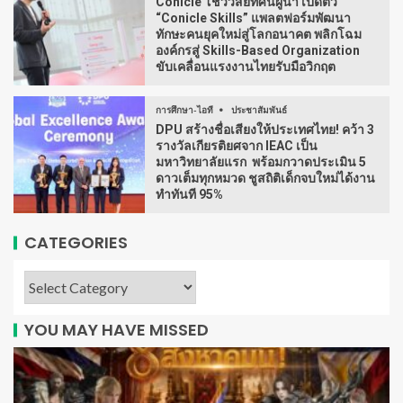
Conicle โชว์วิสัยทัศน์ผู้นำ เปิดตัว
“Conicle Skills” แพลตฟอร์มพัฒนา
ทักษะคนยุคใหม่สู่โลกอนาคต พลิกโฉม
องค์กรสู่ Skills-Based Organization
ขับเคลื่อนแรงงานไทยรับมือวิกฤต
การศึกษา-ไอที
ประชาสัมพันธ์
DPU สร้างชื่อเสียงให้ประเทศไทย! คว้า 3
รางวัลเกียรติยศจาก IEAC เป็น
มหาวิทยาลัยแรก พร้อมกวาดประเมิน 5
ดาวเต็มทุกหมวด ชูสถิติเด็กจบใหม่ได้งาน
ทำทันที 95%
CATEGORIES
YOU MAY HAVE MISSED