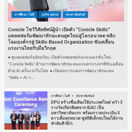
การศึกษา-ไอที
ธุรกิจ-ตลาด
ประชาสัมพันธ์
Conicle โชว์วิสัยทัศน์ผู้นำ เปิดตัว “Conicle Skills”
แพลตฟอร์มพัฒนาทักษะคนยุคใหม่สู่โลกอนาคต พลิก
โฉมองค์กรสู่ Skills-Based Organization ขับเคลื่อน
แรงงานไทยรับมือวิกฤต
● ชูแพลตฟอร์มอัจฉริยะ เปิดตัวแพลตฟอร์มเจเนอเรชั่นใหม่
“Conicle Skills” ด้านการพัฒนาทักษะคนแบบครบวงจรที่ขับเคลื่อน
ด้วย AI ครั้งแรกในไทย ● เปิดสมการแห่งการพัฒนาทักษะคน
“Skills + AI +...
การศึกษา-ไอที
ประชาสัมพันธ์
DPU สร้างชื่อเสียงให้ประเทศไทย! คว้า 3
รางวัลเกียรติยศจาก IEAC เป็น
มหาวิทยาลัยแรก พร้อมกวาดประเมิน 5
ดาวเต็มทุกหมวด ชูสถิติเด็กจบใหม่ได้งาน
ทำทันที 95%