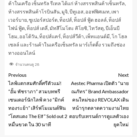
ค้าในเครือ เซ็นทรัล รีเทล ได้แก่ ห้างสรรพสินค้าเซ็นทรัล,
ห้างสรรพสินค้าโรบินสัน, มูจิ, บีทูเอส, ออฟฟิศเมท, เพา
เวอร์บาย, ซูเปอร์สปอร์ต, ท็อปส์, ท็อปส์ ฟู้ด ฮอลล์, ท็อปส์
ไฟน์ ฟู้ด, ท็อปส์ เดลี่, มัทสึโมโตะ คิโยชิ, ไทวัสดุ, บีเอ็นบี
โฮม, ออโต้วัน, ท็อปส์แคร์, ท็อปส์วีต้า, เพ็ทแอนด์มี, โก โฮล
เซลล์ และร้านค้าในเครือเซ็นทรัล มาร์เก็ตติ้ง รวมถึงช่อง
ทางออนไลน์
จำนวนคนดู
28
Previous
Next
ไลฟ์แตกสมศักดิ์ศรีตัวแม่!
Aestec Pharma เปิดตัว “นาย
“อั้ม พัชราภา” สวมบทพรี
ณภัทร” Brand Ambassador
เซนเตอร์นักไลฟ์ ควง “มิกค์
คนใหม่ของ REVOLAX เดิน
ทองระย้า” เสิร์ฟโมเมนต์ฟิน
หน้ารุกตลาดความงามไทย
“โดสแดง The Elf” Sold out 2
ตอบรับเทรนด์การดูแลตัวเอง
หมื่นขวด ใน 30 นาที
ยุคใหม่