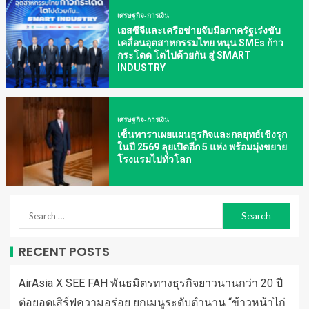
เศรษฐกิจ-การเงิน
เอสซีจีและเครือข่ายจับมือภาครัฐเร่งขับ
เคลื่อนอุตสาหกรรมไทย หนุน SMEs ก้าว
กระโดด โตไปด้วยกัน สู่ SMART
INDUSTRY
เศรษฐกิจ-การเงิน
เซ็นทาราเผยแผนธุรกิจและกลยุทธ์เชิงรุก
ในปี 2569 ลุยเปิดอีก 5 แห่ง พร้อมมุ่งขยาย
โรงแรมไปทั่วโลก
RECENT POSTS
AirAsia X SEE FAH พันธมิตรทางธุรกิจยาวนานกว่า 20 ปี
ต่อยอดเสิร์ฟความอร่อย ยกเมนูระดับตำนาน “ข้าวหน้าไก่