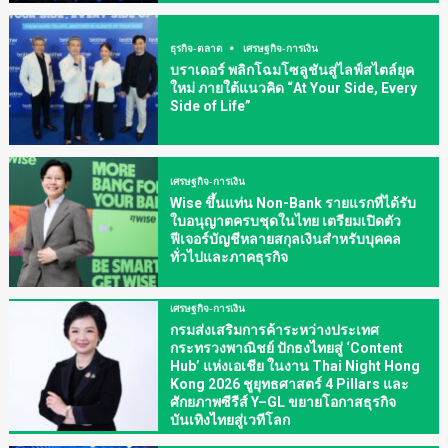
ธุรกิจ-ตลาด
เศรษฐกิจ-การเงิน
บราเดอร์ พลิกโฉมโซลูชันสู่ไลฟ์สไตล์ยุค
ใหม่ ภายใต้แนวคิด “At Your Side, Every
Side of Life”
เศรษฐกิจ-การเงิน
Wise ขึ้นแท่น Non-Bank รายแรกที่ได้รับ
ใบอนุญาตครบชุดในไทย เตรียมเปิดตัว
ฟีเจอร์บัญชีหลายสกุลเงินสำหรับบุคคล
ทั่วไปและภาคธุรกิจ
เศรษฐกิจ-การเงิน
กรมส่งเสริมการค้าระหว่างประเทศ
กระทรวงพาณิชย์ ปักธงไทยสู่ ‘Content
Hub’ แห่งเอเชีย ในงาน Thai Night Hong
Kong 2026 ชูยุทธศาสตร์ 4 Pillars และ
ศักยภาพซีรีส์ Y–GL ขยายโอกาสธุรกิจ
บันเทิงไทยสู่เวทีโลก