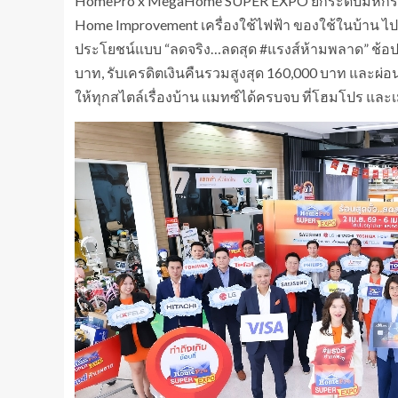
HomePro x MegaHome SUPER EXPO ยกระดับมหกรรมช
Home Improvement เครื่องใช้ไฟฟ้า ของใช้ในบ้าน ไปจ
ประโยชน์แบบ “ลดจริง…ลดสุด #แรงส์ห้ามพลาด” ช้อปได
บาท, รับเครดิตเงินคืนรวมสูงสุด 160,000 บาท และผ่อน 
ให้ทุกสไตล์เรื่องบ้าน แมทซ์ได้ครบจบ ที่โฮมโปร แล