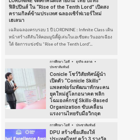
LORDNINE จัดศึกคนดังสายเกม ไทย ปะทะ
ฟิลิปปินส์ ใน “Rise of the Tenth Lord” เปิดสง
ครามกิลด์ข้ามประเทศ ฉลองเซิร์ฟเวอร์ใหม่
เฮเลนา
เฉลิมฉลองครบรอบ 1 ปี LORDNINE : Infinite Class เดิน
หน้าสร้างสีสันให้คอมมูนิตี้ผู้เล่นในเอเชียตะวันออกเฉียง
ใต้ จัดการแข่งขัน “Rise of the Tenth Lord”...
การศึกษา-ไอที
ธุรกิจ-ตลาด
ประชาสัมพันธ์
Conicle โชว์วิสัยทัศน์ผู้นำ
เปิดตัว “Conicle Skills”
แพลตฟอร์มพัฒนาทักษะคน
ยุคใหม่สู่โลกอนาคต พลิก
โฉมองค์กรสู่ Skills-Based
Organization ขับเคลื่อน
แรงงานไทยรับมือวิกฤต
การศึกษา-ไอที
ประชาสัมพันธ์
DPU สร้างชื่อเสียงให้
ประเทศไทย! คว้า 3 รางวัล