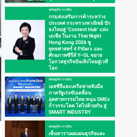
เศรษฐกิจ-การเงิน
กรมส่งเสริมการค้าระหว่าง
ประเทศ กระทรวงพาณิชย์ ปัก
ธงไทยสู่ ‘Content Hub’ แห่ง
เอเชีย ในงาน Thai Night
Hong Kong 2026 ชู
ยุทธศาสตร์ 4 Pillars และ
ศักยภาพซีรีส์ Y–GL ขยาย
โอกาสธุรกิจบันเทิงไทยสู่เวที
โลก
เศรษฐกิจ-การเงิน
เอสซีจีและเครือข่ายจับมือ
ภาครัฐเร่งขับเคลื่อน
อุตสาหกรรมไทย หนุน SMEs
ก้าวกระโดด โตไปด้วยกัน สู่
SMART INDUSTRY
เศรษฐกิจ-การเงิน
เซ็นทาราเผยแผนธุรกิจและ