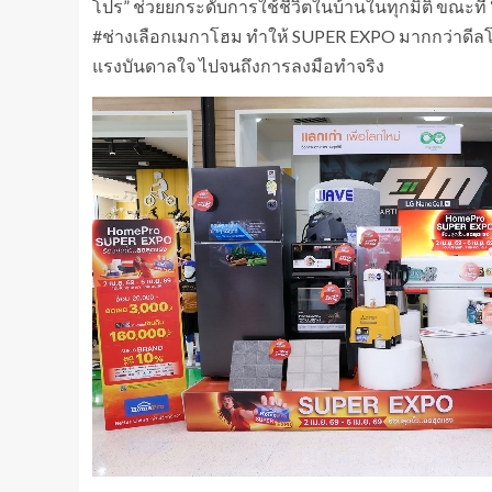
โปร” ช่วยยกระดับการใช้ชีวิตในบ้านในทุกมิติ ขณะท
#ช่างเลือกเมกาโฮม ทำให้ SUPER EXPO มากกว่าดีลโปร
แรงบันดาลใจ ไปจนถึงการลงมือทำจริง