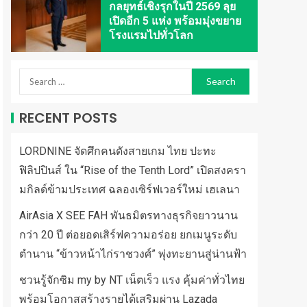
กลยุทธ์เชิงรุกในปี 2569 ลุย
เปิดอีก 5 แห่ง พร้อมมุ่งขยาย
โรงแรมไปทั่วโลก
RECENT POSTS
LORDNINE จัดศึกคนดังสายเกม ไทย ปะทะ
ฟิลิปปินส์ ใน “Rise of the Tenth Lord” เปิดสงครา
มกิลด์ข้ามประเทศ ฉลองเซิร์ฟเวอร์ใหม่ เฮเลนา
AirAsia X SEE FAH พันธมิตรทางธุรกิจยาวนาน
กว่า 20 ปี ต่อยอดเสิร์ฟความอร่อย ยกเมนูระดับ
ตำนาน “ข้าวหน้าไก่ราชวงศ์” พุ่งทะยานสู่น่านฟ้า
ชวนรู้จักซิม my by NT เน็ตเร็ว แรง คุ้มค่าทั่วไทย
พร้อมโอกาสสร้างรายได้เสริมผ่าน Lazada