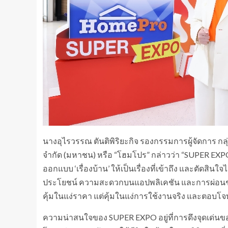
นางอุไรวรรณ ตันติพิริยะกิจ รองกรรมการผู้จัดการ กลุ
จำกัด (มหาชน) หรือ “โฮมโปร” กล่าวว่า “SUPER EX
ออกแบบ ‘เรื่องบ้าน’ ให้เป็นเรื่องที่เข้าถึง และตัดสินใ
ประโยชน์ ความสะดวกบนแอปพลิเคชัน และการผ่อนชำระ 
คุ้มในแง่ราคา แต่คุ้มในแง่การใช้งานจริง และตอบโจทย
ความน่าสนใจของ SUPER EXPO อยู่ที่การดึงจุดเด่นขอ