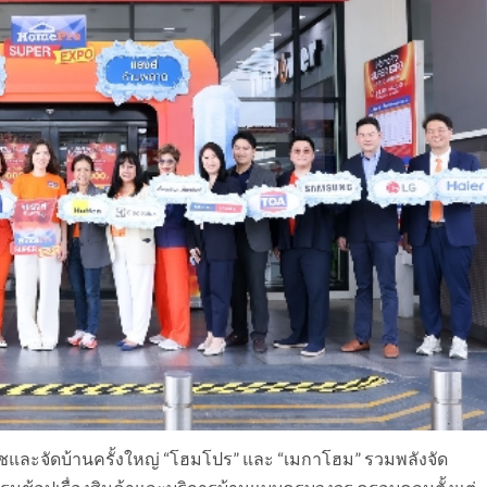
เฟรชและจัดบ้านครั้งใหญ่ “โฮมโปร” และ “เมกาโฮม” รวมพลังจัด