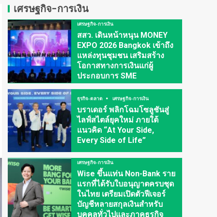
เศรษฐกิจ-การเงิน
เศรษฐกิจ-การเงิน
สสว. เดินหน้าหนุน MONEY
EXPO 2026 Bangkok เข้าถึง
แหล่งทุนชุมชน เสริมสร้าง
โอกาสทางการเงินแก่ผู้
ประกอบการ SME
ธุรกิจ-ตลาด
เศรษฐกิจ-การเงิน
บราเดอร์ พลิกโฉมโซลูชันสู่
ไลฟ์สไตล์ยุคใหม่ ภายใต้
แนวคิด “At Your Side,
Every Side of Life”
เศรษฐกิจ-การเงิน
Wise ขึ้นแท่น Non-Bank ราย
แรกที่ได้รับใบอนุญาตครบชุด
ในไทย เตรียมเปิดตัวฟีเจอร์
บัญชีหลายสกุลเงินสำหรับ
บุคคลทั่วไปและภาคธุรกิจ