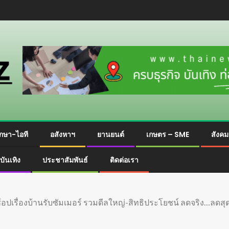
กษา-ไอที
อสังหาฯ
ยานยนต์
เกษตร – SME
สังค
บันเทิง
ประชาสัมพันธ์
ติดต่อเรา
่องบ้านรับซัมเมอร์ รวมดีลใหญ่-สิทธิประโยชน์ ลดจริง…ลดสุด #แ