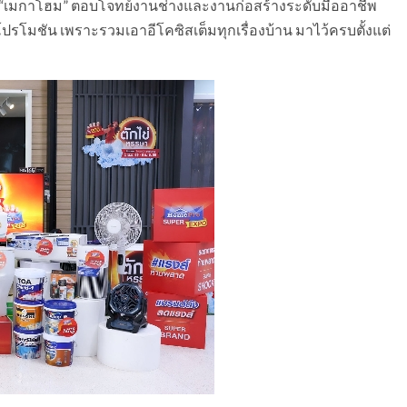
ี่ “เมกาโฮม” ตอบโจทย์งานช่างและงานก่อสร้างระดับมืออาชีพ
โมชัน เพราะรวมเอาอีโคซิสเต็มทุกเรื่องบ้าน มาไว้ครบตั้งแต่