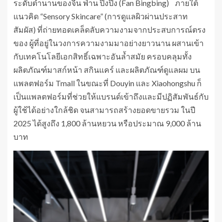
ระดับตำนานของจีน ฟ่าน ปิงปิง (Fan Bingbing) ภายใต้
แนวคิด “Sensory Skincare” (การดูแลผิวผ่านประสาท
สัมผัส) ที่ถ่ายทอดเคล็ดลับความงามจากประสบการณ์ตรง
ของ ผู้ที่อยู่ในวงการความงามมาอย่างยาวนาน ผสานเข้า
กับเทคโนโลยีเอกสิทธิ์เฉพาะอันล้ำสมัย ครอบคลุมทั้ง
ผลิตภัณฑ์มาสก์หน้า สกินแคร์ และผลิตภัณฑ์ดูแลผม บน
แพลตฟอร์ม Tmall ในขณะที่ Douyin และ Xiaohongshu ก็
เป็นแพลตฟอร์มที่ช่วยให้แบรนด์เข้าถึงและมีปฏิสัมพันธ์กับ
ผู้ใช้ได้อย่างใกล้ชิด จนสามารถสร้างยอดขายรวม ในปี
2025 ได้สูงถึง 1,800 ล้านหยวน หรือประมาณ 9,000 ล้าน
บาท