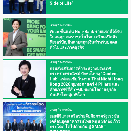
Side of Life”
เศรษฐกิจ-การเงิน
Wise ขึ้นแท่น Non-Bank รายแรกที่ได้รับ
ใบอนุญาตครบชุดในไทย เตรียมเปิดตัว
ฟีเจอร์บัญชีหลายสกุลเงินสำหรับบุคคล
ทั่วไปและภาคธุรกิจ
เศรษฐกิจ-การเงิน
กรมส่งเสริมการค้าระหว่างประเทศ
กระทรวงพาณิชย์ ปักธงไทยสู่ ‘Content
Hub’ แห่งเอเชีย ในงาน Thai Night Hong
Kong 2026 ชูยุทธศาสตร์ 4 Pillars และ
ศักยภาพซีรีส์ Y–GL ขยายโอกาสธุรกิจ
บันเทิงไทยสู่เวทีโลก
เศรษฐกิจ-การเงิน
เอสซีจีและเครือข่ายจับมือภาครัฐเร่งขับ
เคลื่อนอุตสาหกรรมไทย หนุน SMEs ก้าว
กระโดด โตไปด้วยกัน สู่ SMART