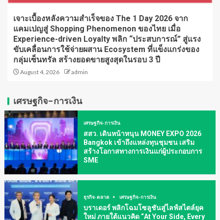
เจาะเบื้องหลังความสำเร็จของ The 1 Day 2026 จาก
แคมเปญสู่ Shopping Phenomenon ของไทย เมื่อ
Experience-driven Loyalty พลิก “ประสบการณ์” สู่แรง
ขับเคลื่อนการใช้จ่ายผสาน Ecosystem ที่แข็งแกร่งของ
กลุ่มเซ็นทรัล สร้างยอดขายสูงสุดในรอบ 3 ปี
August 4, 2026
admin
เศรษฐกิจ-การเงิน
เศรษฐกิจ-การเงิน
สสว. เดินหน้าหนุน MONEY EXPO 2026
Bangkok เข้าถึงแหล่งทุนชุมชน เสริม
สร้างโอกาสทางการเงินแก่ผู้ประกอบการ
SME
ธุรกิจ-ตลาด
เศรษฐกิจ-การเงิน
บราเดอร์ พลิกโฉมโซลูชันสู่ไลฟ์สไตล์ยุค
ใหม่ ภายใต้แนวคิด “At Your Side, Every