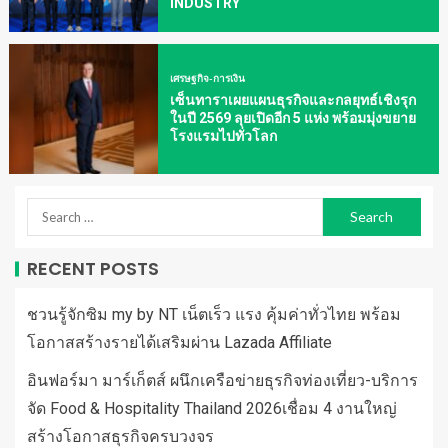
INDUSTRY
เศรษฐกิจ-การเงิน
เซ็นทาราเผยแผนธุรกิจและกลยุทธ์เชิงรุก
ในปี 2569 ลุยเปิดอีก 5 แห่ง พร้อมมุ่งขยาย
โรงแรมไปทั่วโลก
RECENT POSTS
ชวนรู้จักซิม my by NT เน็ตเร็ว แรง คุ้มค่าทั่วไทย พร้อม
โอกาสสร้างรายได้เสริมผ่าน Lazada Affiliate
อินฟอร์มา มาร์เก็ตส์ ผนึกเครือข่ายธุรกิจท่องเที่ยว-บริการ
จัด Food & Hospitality Thailand 2026เชื่อม 4 งานใหญ่
สร้างโอกาสธุรกิจครบวงจร