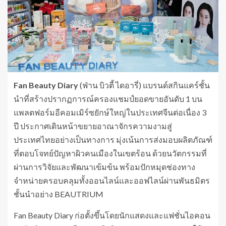
Fan Beauty Diary
(ฟ่าน บิวตี้ ไดอารี่) แบรนด์สกินแคร์ชั้น
นำที่สร้างปรากฏการณ์ครองแชมป์ยอดขายอันดับ 1 บน
แพลตฟอร์มอีคอมเมิร์ซยักษ์ใหญ่ในประเทศจีนต่อเนื่อง 3
ปี ประกาศเดินหน้าขยายอาณาจักรความงามสู่
ประเทศไทยอย่างเป็นทางการ มุ่งเน้นการส่งมอบผลิตภัณฑ์
ที่ตอบโจทย์ปัญหาผิวคนเมืองในเขตร้อน ด้วยนวัตกรรมที่
ผ่านการวิจัยและพัฒนาเข้มข้น พร้อมปักหมุดช่องทาง
จำหน่ายครอบคลุมทั้งออนไลน์และออฟไลน์ผ่านพันธมิตร
ชั้นนำอย่าง BEAUTRIUM
Fan Beauty Diary ก่อตั้งขึ้นโดยนักแสดงและแฟชั่นไอคอน