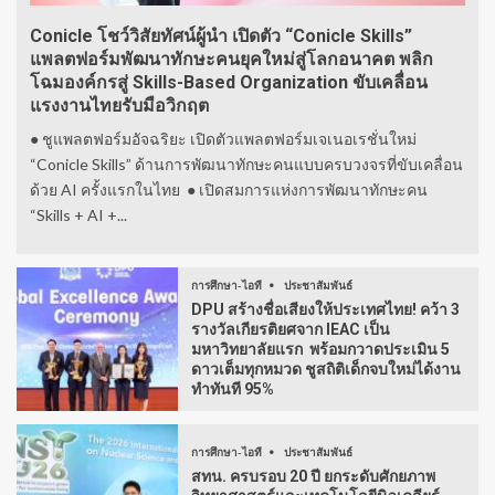
Conicle โชว์วิสัยทัศน์ผู้นำ เปิดตัว “Conicle Skills”
แพลตฟอร์มพัฒนาทักษะคนยุคใหม่สู่โลกอนาคต พลิก
โฉมองค์กรสู่ Skills-Based Organization ขับเคลื่อน
แรงงานไทยรับมือวิกฤต
● ชูแพลตฟอร์มอัจฉริยะ เปิดตัวแพลตฟอร์มเจเนอเรชั่นใหม่
“Conicle Skills” ด้านการพัฒนาทักษะคนแบบครบวงจรที่ขับเคลื่อน
ด้วย AI ครั้งแรกในไทย ● เปิดสมการแห่งการพัฒนาทักษะคน
“Skills + AI +...
การศึกษา-ไอที
ประชาสัมพันธ์
DPU สร้างชื่อเสียงให้ประเทศไทย! คว้า 3
รางวัลเกียรติยศจาก IEAC เป็น
มหาวิทยาลัยแรก พร้อมกวาดประเมิน 5
ดาวเต็มทุกหมวด ชูสถิติเด็กจบใหม่ได้งาน
ทำทันที 95%
การศึกษา-ไอที
ประชาสัมพันธ์
สทน. ครบรอบ 20 ปี ยกระดับศักยภาพ