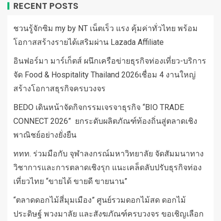
RECENT POSTS
ชวนรู้จักซิม my by NT เน็ตเร็ว แรง คุ้มค่าทั่วไทย พร้อม
โอกาสสร้างรายได้เสริมผ่าน Lazada Affiliate
อินฟอร์มา มาร์เก็ตส์ ผนึกเครือข่ายธุรกิจท่องเที่ยว-บริการ
จัด Food & Hospitality Thailand 2026เชื่อม 4 งานใหญ่
สร้างโอกาสธุรกิจครบวงจร
BEDO เดินหน้าจัดกิจกรรมเจรจาธุรกิจ “BIO TRADE
CONNECT 2026” ยกระดับผลิตภัณฑ์ท้องถิ่นสู่ตลาดเชิง
พาณิชย์อย่างยั่งยืน
ททท. ร่วมมือกับ จุฬาลงกรณ์มหาวิทยาลัย จัดสัมมนาทาง
วิชาการและการตลาดเชิงรุก แนะเคล็ดลับปรับธุรกิจท่อง
เที่ยวไทย “ขายได้ ขายดี ขายนาน”
“ตลาดดอกไม้สี่มุมเมือง” ศูนย์รวมดอกไม้สด ดอกไม้
ประดิษฐ์ พวงมาลัย และสังฆภัณฑ์ครบวงจร ขอเชิญเลือก