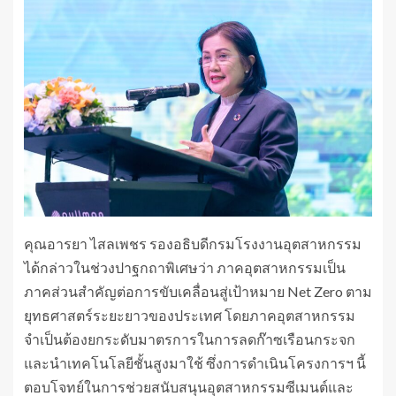
คุณอารยา ไสลเพชร รองอธิบดีกรมโรงงานอุตสาหกรรม
ได้กล่าวในช่วงปาฐกถาพิเศษว่า ภาคอุตสาหกรรมเป็น
ภาคส่วนสำคัญต่อการขับเคลื่อนสู่เป้าหมาย Net Zero ตาม
ยุทธศาสตร์ระยะยาวของประเทศ โดยภาคอุตสาหกรรม
จำเป็นต้องยกระดับมาตรการในการลดก๊าซเรือนกระจก
และนำเทคโนโลยีชั้นสูงมาใช้ ซึ่งการดำเนินโครงการฯ นี้
ตอบโจทย์ในการช่วยสนับสนุนอุตสาหกรรมซีเมนต์และ