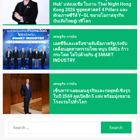
Hub’ แห่งเอเชีย ในงาน Thai Night Hong
Kong 2026 ชูยุทธศาสตร์ 4 Pillars และ
ศักยภาพซีรีส์ Y–GL ขยายโอกาสธุรกิจ
บันเทิงไทยสู่เวทีโลก
เศรษฐกิจ-การเงิน
เอสซีจีและเครือข่ายจับมือภาครัฐเร่งขับ
เคลื่อนอุตสาหกรรมไทย หนุน SMEs ก้าว
กระโดด โตไปด้วยกัน สู่ SMART
INDUSTRY
เศรษฐกิจ-การเงิน
เซ็นทาราเผยแผนธุรกิจและกลยุทธ์เชิงรุก
ในปี 2569 ลุยเปิดอีก 5 แห่ง พร้อมมุ่งขยาย
โรงแรมไปทั่วโลก