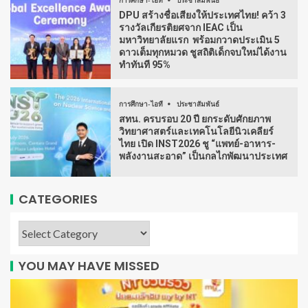
การศึกษา-ไอที
ประชาสัมพันธ์
DPU สร้างชื่อเสียงให้ประเทศไทย! คว้า 3
รางวัลเกียรติยศจาก IEAC เป็น
มหาวิทยาลัยแรก พร้อมกวาดประเมิน 5
ดาวเต็มทุกหมวด ชูสถิติเด็กจบใหม่ได้งาน
ทำทันที 95%
การศึกษา-ไอที
ประชาสัมพันธ์
สทน. ครบรอบ 20 ปี ยกระดับศักยภาพ
วิทยาศาสตร์และเทคโนโลยีนิวเคลียร์
ไทย เปิด INST2026 ชู “แพทย์-อาหาร-
พลังงานสะอาด” เป็นกลไกพัฒนาประเทศ
CATEGORIES
YOU MAY HAVE MISSED