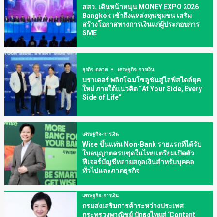
สสว. เดินหน้าหนุน MONEY EXPO 2026
Bangkok เข้าถึงแหล่งทุนชุมชน เสริม
สร้างโอกาสทางการเงินแก่ผู้ประกอบการ
SME
ธุรกิจ-ตลาด
เศรษฐกิจ-การเงิน
บราเดอร์ พลิกโฉมโซลูชันสู่ไลฟ์สไตล์ยุค
ใหม่ ภายใต้แนวคิด “At Your Side, Every
Side of Life”
เศรษฐกิจ-การเงิน
Wise ขึ้นแท่น Non-Bank รายแรกที่ได้รับ
ใบอนุญาตครบชุดในไทย เตรียมเปิดตัว
ฟีเจอร์บัญชีหลายสกุลเงินสำหรับบุคคล
ทั่วไปและภาคธุรกิจ
เศรษฐกิจ-การเงิน
กรมส่งเสริมการค้าระหว่างประเทศ
กระทรวงพาณิชย์ ปักธงไทยสู่ ‘Content