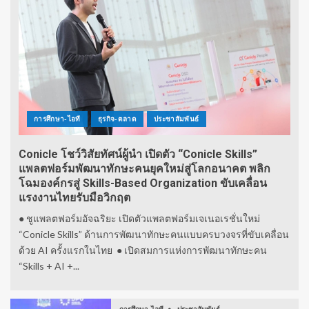
การศึกษา-ไอที
ธุรกิจ-ตลาด
ประชาสัมพันธ์
Conicle โชว์วิสัยทัศน์ผู้นำ เปิดตัว “Conicle Skills”
แพลตฟอร์มพัฒนาทักษะคนยุคใหม่สู่โลกอนาคต พลิก
โฉมองค์กรสู่ Skills-Based Organization ขับเคลื่อน
แรงงานไทยรับมือวิกฤต
● ชูแพลตฟอร์มอัจฉริยะ เปิดตัวแพลตฟอร์มเจเนอเรชั่นใหม่
“Conicle Skills” ด้านการพัฒนาทักษะคนแบบครบวงจรที่ขับเคลื่อน
ด้วย AI ครั้งแรกในไทย ● เปิดสมการแห่งการพัฒนาทักษะคน
“Skills + AI +...