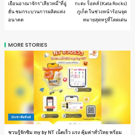
เยือนอาณาจักร“เสียวหมี่”ที่อู่
กะตะ ร็อคส์ (Kata Rocks)
ฮั่น ชมกระบวนการผลิตแห่ง
ภูเก็ต ในช่วงหน้าร้อนจุด
อนาคต
หมายสุดหรูที่โดดเด่น
MORE STORIES
ประชาสัมพันธ์
ชวนรู้จักซิม my by NT เน็ตเร็ว แรง คุ้มค่าทั่วไทย พร้อม