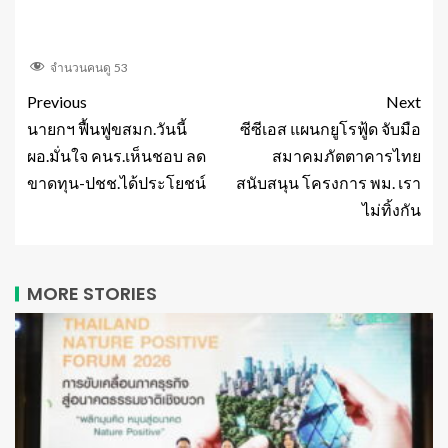
จำนวนคนดู
53
Previous
Next
นายกฯ ฟื้นฟูขสมก.วันนี้
ซีซีเอส แผนกยูโรฟู้ด จับมือ
ผอ.มั่นใจ คนร.เห็นชอบ ลด
สมาคมภัตตาคารไทย
ขาดทุน-ปชช.ได้ประโยชน์
สนับสนุน โครงการ พม. เรา
ไม่ทิ้งกัน
MORE STORIES