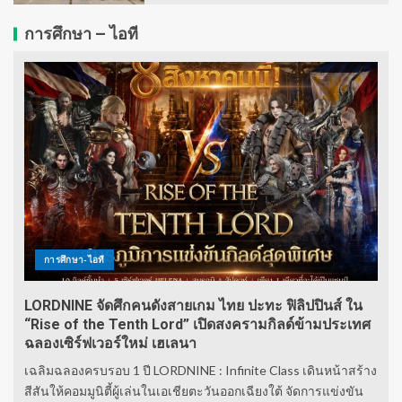
การศึกษา – ไอที
การศึกษา-ไอที
LORDNINE จัดศึกคนดังสายเกม ไทย ปะทะ ฟิลิปปินส์ ใน
“Rise of the Tenth Lord” เปิดสงครามกิลด์ข้ามประเทศ
ฉลองเซิร์ฟเวอร์ใหม่ เฮเลนา
เฉลิมฉลองครบรอบ 1 ปี LORDNINE : Infinite Class เดินหน้าสร้าง
สีสันให้คอมมูนิตี้ผู้เล่นในเอเชียตะวันออกเฉียงใต้ จัดการแข่งขัน