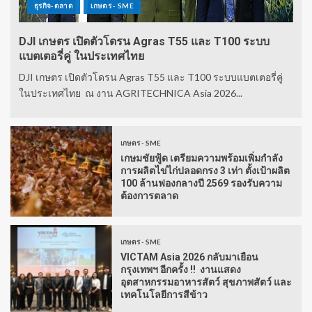
ธุรกิจ-ตลาด
เกษตร - SME
DJI เกษตร เปิดตัวโดรน Agras T55 และ T100 ระบบ
แบตเตอรี่คู่ ในประเทศไทย
DJI เกษตร เปิดตัวโดรน Agras T55 และ T100 ระบบแบตเตอรี่คู่
ในประเทศไทย ณ งาน AGRITECHNICA Asia 2026...
เกษตร - SME
เกษมชัยฟู้ด เตรียมความพร้อมเพิ่มกำลัง
การผลิตไข่ไก่ปลอดกรง 3 เท่า ตั้งเป้าผลิต
100 ล้านฟองกลางปี 2569 รองรับความ
ต้องการตลาด
เกษตร - SME
VICTAM Asia 2026 กลับมาเยือน
กรุงเทพฯ อีกครั้ง !! งานแสดง
อุตสาหกรรมอาหารสัตว์ สุขภาพสัตว์ และ
เทคโนโลยีการสีข้าว