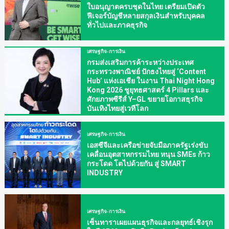
ใบอนุญาตครบชุดในไทย เตรียมเปิดตัว
ฟีเจอร์บัญชีหลายสกุลเงินสำหรับบุคคล
ทั่วไปและภาคธุรกิจ
เศรษฐกิจ-การเงิน
กรมส่งเสริมการค้าระหว่างประเทศ
กระทรวงพาณิชย์ ปักธงไทยสู่ ‘Content
Hub’ แห่งเอเชีย ในงาน Thai Night Hong
Kong 2026 ชูยุทธศาสตร์ 4 Pillars และ
ศักยภาพซีรีส์ Y–GL ขยายโอกาสธุรกิจ
บันเทิงไทยสู่เวทีโลก
เศรษฐกิจ-การเงิน
เอสซีจีและเครือข่ายจับมือภาครัฐเร่งขับ
เคลื่อนอุตสาหกรรมไทย หนุน SMEs ก้าว
กระโดด โตไปด้วยกัน สู่ SMART
INDUSTRY
เศรษฐกิจ-การเงิน
เซ็นทาราเผยแผนธุรกิจและกลยุทธ์เชิงรุก