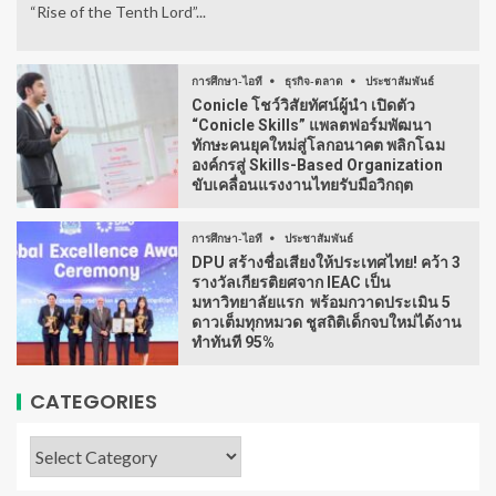
“Rise of the Tenth Lord”...
การศึกษา-ไอที
ธุรกิจ-ตลาด
ประชาสัมพันธ์
Conicle โชว์วิสัยทัศน์ผู้นำ เปิดตัว
“Conicle Skills” แพลตฟอร์มพัฒนา
ทักษะคนยุคใหม่สู่โลกอนาคต พลิกโฉม
องค์กรสู่ Skills-Based Organization
ขับเคลื่อนแรงงานไทยรับมือวิกฤต
การศึกษา-ไอที
ประชาสัมพันธ์
DPU สร้างชื่อเสียงให้ประเทศไทย! คว้า 3
รางวัลเกียรติยศจาก IEAC เป็น
มหาวิทยาลัยแรก พร้อมกวาดประเมิน 5
ดาวเต็มทุกหมวด ชูสถิติเด็กจบใหม่ได้งาน
ทำทันที 95%
CATEGORIES