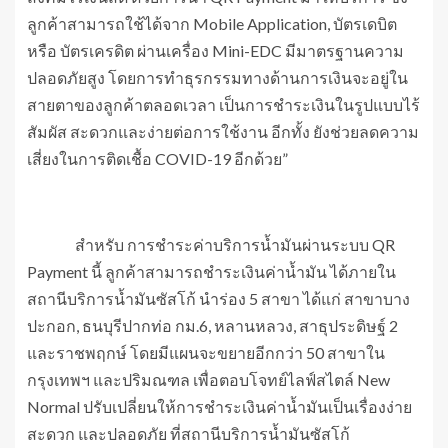
ลูกค้าสามารถใช้ได้จาก Mobile Application, บัตรเดบิต
หรือ บัตรเครดิต ผ่านเครื่อง Mini-EDC มีมาตรฐานความ
ปลอดภัยสูง โดยการทำธุรกรรมทางด้านการเงินจะอยู่ใน
สายตาของลูกค้าตลอดเวลา เป็นการชำระเงินในรูปแบบไร้
สัมผัส สะดวกและง่ายต่อการใช้งาน อีกทั้ง ยังช่วยลดความ
เสี่ยงในการติดเชื้อ COVID-19 อีกด้วย”
สำหรับ การชำระค่าบริการน้ำมันผ่านระบบ QR
Payment นี้ ลูกค้าสามารถชำระเงินค่าน้ำมัน ได้ภายใน
สถานีบริการน้ำมันซัสโก้ นำร่อง 5 สาขา ได้แก่ สาขาบาง
ปะกอก, ธนบุรีปากท่อ กม.6, หลานหลวง, สาธุประดิษฐ์ 2
และราชพฤกษ์ โดยมีแผนจะขยายอีกกว่า 50 สาขาใน
กรุงเทพฯ และปริมณฑล เพื่อตอบโจทย์ไลฟ์สไตล์ New
Normal ปรับเปลี่ยนให้การชำระเงินค่าน้ำมันเป็นเรื่องง่าย
สะดวก และปลอดภัย ที่สถานีบริการน้ำมันซัสโก้