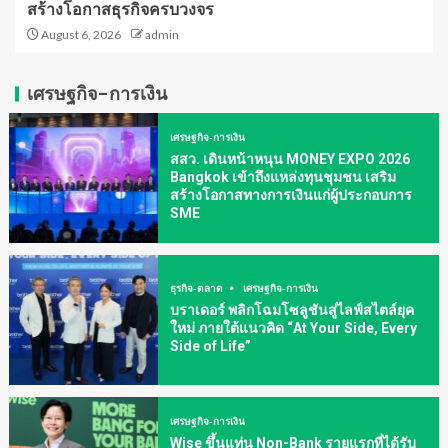
สร้างโอกาสธุรกิจครบวงจร
August 6, 2026
admin
เศรษฐกิจ-การเงิน
เศรษฐกิจ-การเงิน
สสว. เดินหน้าหนุน MONEY EXPO 2026
Bangkok เข้าถึงแหล่งทุนชุมชน เสริม
สร้างโอกาสทางการเงินแก่ผู้ประกอบการ
SME
ธุรกิจ-ตลาด
เศรษฐกิจ-การเงิน
บราเดอร์ พลิกโฉมโซลูชันสู่ไลฟ์สไตล์ยุค
ใหม่ ภายใต้แนวคิด “At Your Side, Every
Side of Life”
เศรษฐกิจ-การเงิน
Wise ขึ้นแท่น Non-Bank รายแรกที่ได้รับ