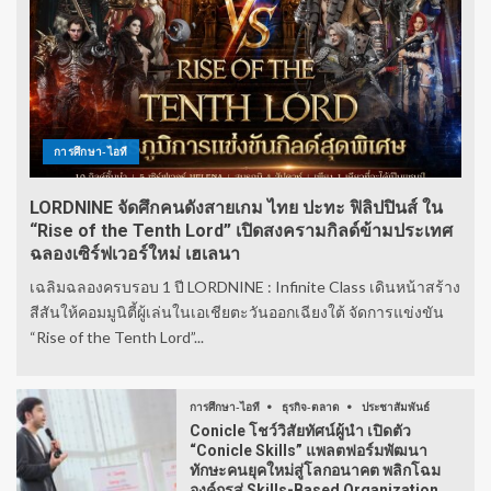
การศึกษา-ไอที
LORDNINE จัดศึกคนดังสายเกม ไทย ปะทะ ฟิลิปปินส์ ใน
“Rise of the Tenth Lord” เปิดสงครามกิลด์ข้ามประเทศ
ฉลองเซิร์ฟเวอร์ใหม่ เฮเลนา
เฉลิมฉลองครบรอบ 1 ปี LORDNINE : Infinite Class เดินหน้าสร้าง
สีสันให้คอมมูนิตี้ผู้เล่นในเอเชียตะวันออกเฉียงใต้ จัดการแข่งขัน
“Rise of the Tenth Lord”...
การศึกษา-ไอที
ธุรกิจ-ตลาด
ประชาสัมพันธ์
Conicle โชว์วิสัยทัศน์ผู้นำ เปิดตัว
“Conicle Skills” แพลตฟอร์มพัฒนา
ทักษะคนยุคใหม่สู่โลกอนาคต พลิกโฉม
องค์กรสู่ Skills-Based Organization