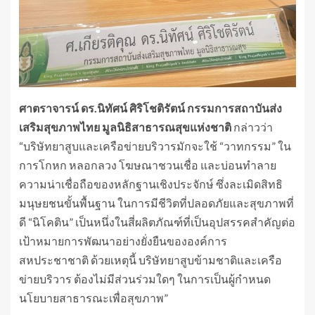
ศาตราจารน์ ดร.นิทัศน์ ศิริโชติรัตน์ กรรมการสถาบันส่ง
เสริมสุขภาพไทย มูลนิธิสาธารณสุขแห่งชาติ
กล่าวว่า
“บริษัทยาสูบและเครือข่ายบริวารมักจะใช้ “วาทกรรม” ใน
การโกหก หลอกลวง โฆษณาชวนเชื่อ และบ่อนทำลาย
ความน่าเชื่อถือของหลักฐานเชิงประจักษ์ ซึ่งละเมิดสิทธิ
มนุษยชนขั้นพื้นฐาน ในการมีชีวิตที่ปลอดภัยและสุขภาพที่
ดี “นิโคติน” เป็นหนึ่งในสี่ผลิตภัณฑ์ที่เป็นอุปสรรคสำคัญต่อ
เป้าหมายการพัฒนาอย่างยั่งยืนขององค์การ
สหประชาชาติ ด้วยเหตุนี้ บริษัทยาสูบข้ามชาติและเครือ
ข่ายบริวาร ต้องไม่มีส่วนร่วมใดๆ ในการเป็นผู้กำหนด
นโยบายสาธารณะเพื่อสุขภาพ”