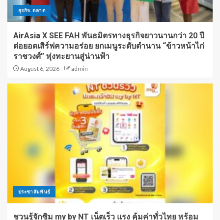
ธุรกิจ-ตลาด
AirAsia X SEE FAH พันธมิตรทางธุรกิจยาวนานกว่า 20 ปี
ต่อยอดเสิร์ฟความอร่อย ยกเมนูระดับตำนาน “ข้าวหน้าไก่
ราชวงศ์” พุ่งทะยานสู่น่านฟ้า
August 6, 2026
admin
ประชาสัมพันธ์
ชวนรู้จักซิม my by NT เน็ตเร็ว แรง คุ้มค่าทั่วไทย พร้อม