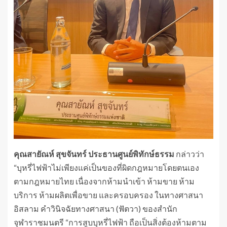
คุณสายัณห์ สุขจันทร์ ประธานศูนย์พิทักษ์ธรรม
กล่าวว่า
“บุหรี่ไฟฟ้าไม่เพียงแค่เป็นของที่ผิดกฎหมายโดยตนเอง
ตามกฎหมายไทย เนื่องจากห้ามนำเข้า ห้ามขาย ห้าม
บริการ ห้ามผลิตเพื่อขาย และครอบครอง ในทางศาสนา
อิสลาม คำวินิจฉัยทางศาสนา (ฟัตวา) ของสำนัก
จุฬาราชมนตรี “การสูบบุหรี่ไฟฟ้า ถือเป็นสิ่งต้องห้ามตาม