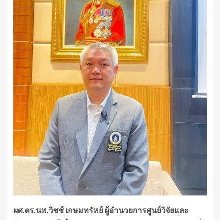
ผศ.ดร.นพ.วิชช์ เกษมทรัพย์ ผู้อำนวยการศูนย์วิจัยและ