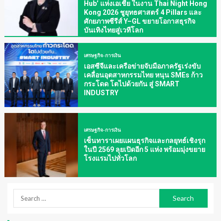
Hub’ แห่งเอเชีย ในงาน Thai Night Hong
Kong 2026 ชูยุทธศาสตร์ 4 Pillars และ
ศักยภาพซีรีส์ Y–GL ขยายโอกาสธุรกิจ
บันเทิงไทยสู่เวทีโลก
เศรษฐกิจ-การเงิน
เอสซีจีและเครือข่ายจับมือภาครัฐเร่งขับ
เคลื่อนอุตสาหกรรมไทย หนุน SMEs ก้าว
กระโดด โตไปด้วยกัน สู่ SMART
INDUSTRY
เศรษฐกิจ-การเงิน
เซ็นทาราเผยแผนธุรกิจและกลยุทธ์เชิงรุก
ในปี 2569 ลุยเปิดอีก 5 แห่ง พร้อมมุ่งขยาย
โรงแรมไปทั่วโลก