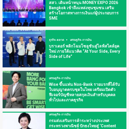
สสว. เดินหน้าหนุน MONEY EXPO 2026
Bangkok เข้าถึงแหล่งทุนชุมชน เสริม
สร้างโอกาสทางการเงินแก่ผู้ประกอบการ
SME
ธุรกิจ-ตลาด
เศรษฐกิจ-การเงิน
บราเดอร์ พลิกโฉมโซลูชันสู่ไลฟ์สไตล์ยุค
ใหม่ ภายใต้แนวคิด “At Your Side, Every
Side of Life”
เศรษฐกิจ-การเงิน
Wise ขึ้นแท่น Non-Bank รายแรกที่ได้รับ
ใบอนุญาตครบชุดในไทย เตรียมเปิดตัว
ฟีเจอร์บัญชีหลายสกุลเงินสำหรับบุคคล
ทั่วไปและภาคธุรกิจ
เศรษฐกิจ-การเงิน
กรมส่งเสริมการค้าระหว่างประเทศ
กระทรวงพาณิชย์ ปักธงไทยสู่ ‘Content