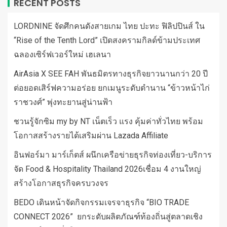
RECENT POSTS
LORDNINE จัดศึกคนดังสายเกม ไทย ปะทะ ฟิลิปปินส์ ใน
“Rise of the Tenth Lord” เปิดสงครามกิลด์ข้ามประเทศ
ฉลองเซิร์ฟเวอร์ใหม่ เฮเลนา
AirAsia X SEE FAH พันธมิตรทางธุรกิจยาวนานกว่า 20 ปี
ต่อยอดเสิร์ฟความอร่อย ยกเมนูระดับตำนาน “ข้าวหน้าไก่
ราชวงศ์” พุ่งทะยานสู่น่านฟ้า
ชวนรู้จักซิม my by NT เน็ตเร็ว แรง คุ้มค่าทั่วไทย พร้อม
โอกาสสร้างรายได้เสริมผ่าน Lazada Affiliate
อินฟอร์มา มาร์เก็ตส์ ผนึกเครือข่ายธุรกิจท่องเที่ยว-บริการ
จัด Food & Hospitality Thailand 2026เชื่อม 4 งานใหญ่
สร้างโอกาสธุรกิจครบวงจร
BEDO เดินหน้าจัดกิจกรรมเจรจาธุรกิจ “BIO TRADE
CONNECT 2026” ยกระดับผลิตภัณฑ์ท้องถิ่นสู่ตลาดเชิง