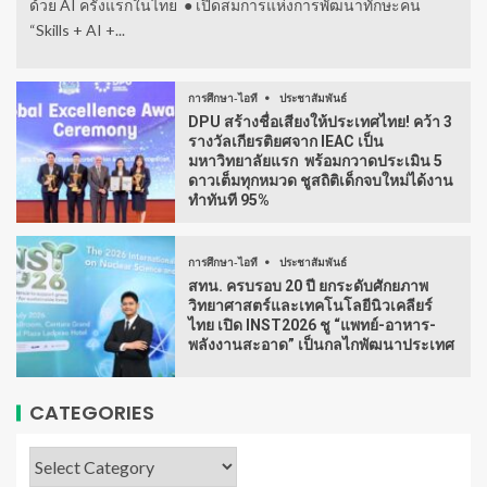
ด้วย AI ครั้งแรกในไทย ● เปิดสมการแห่งการพัฒนาทักษะคน
“Skills + AI +...
การศึกษา-ไอที
ประชาสัมพันธ์
DPU สร้างชื่อเสียงให้ประเทศไทย! คว้า 3
รางวัลเกียรติยศจาก IEAC เป็น
มหาวิทยาลัยแรก พร้อมกวาดประเมิน 5
ดาวเต็มทุกหมวด ชูสถิติเด็กจบใหม่ได้งาน
ทำทันที 95%
การศึกษา-ไอที
ประชาสัมพันธ์
สทน. ครบรอบ 20 ปี ยกระดับศักยภาพ
วิทยาศาสตร์และเทคโนโลยีนิวเคลียร์
ไทย เปิด INST2026 ชู “แพทย์-อาหาร-
พลังงานสะอาด” เป็นกลไกพัฒนาประเทศ
CATEGORIES