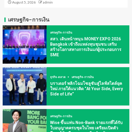
August 5, 2026
admin
เศรษฐกิจ-การเงิน
เศรษฐกิจ-การเงิน
สสว. เดินหน้าหนุน MONEY EXPO 2026
Bangkok เข้าถึงแหล่งทุนชุมชน เสริม
สร้างโอกาสทางการเงินแก่ผู้ประกอบการ
SME
ธุรกิจ-ตลาด
เศรษฐกิจ-การเงิน
บราเดอร์ พลิกโฉมโซลูชันสู่ไลฟ์สไตล์ยุค
ใหม่ ภายใต้แนวคิด “At Your Side, Every
Side of Life”
เศรษฐกิจ-การเงิน
Wise ขึ้นแท่น Non-Bank รายแรกที่ได้รับ
ใบอนุญาตครบชุดในไทย เตรียมเปิดตัว