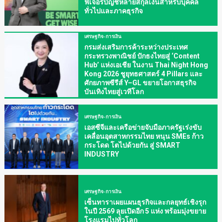
ฟีเจอร์บัญชีหลายสกุลเงินสำหรับบุคคล
ทั่วไปและภาคธุรกิจ
เศรษฐกิจ-การเงิน
กรมส่งเสริมการค้าระหว่างประเทศ
กระทรวงพาณิชย์ ปักธงไทยสู่ ‘Content
Hub’ แห่งเอเชีย ในงาน Thai Night Hong
Kong 2026 ชูยุทธศาสตร์ 4 Pillars และ
ศักยภาพซีรีส์ Y–GL ขยายโอกาสธุรกิจ
บันเทิงไทยสู่เวทีโลก
เศรษฐกิจ-การเงิน
เอสซีจีและเครือข่ายจับมือภาครัฐเร่งขับ
เคลื่อนอุตสาหกรรมไทย หนุน SMEs ก้าว
กระโดด โตไปด้วยกัน สู่ SMART
INDUSTRY
เศรษฐกิจ-การเงิน
เซ็นทาราเผยแผนธุรกิจและกลยุทธ์เชิงรุก
ในปี 2569 ลุยเปิดอีก 5 แห่ง พร้อมมุ่งขยาย
โรงแรมไปทั่วโลก