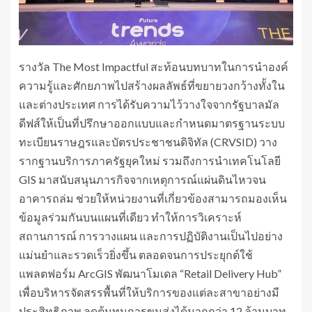
รางวัล The Most Impactful สะท้อนบทบาทในการนำองค์
ความรู้และศักยภาพไปสร้างผลลัพธ์ที่ขยายวงกว้างทั้งใน
และต่างประเทศ การได้รับความไว้วางใจจากรัฐบาลมัล
ดีฟส์ให้เป็นที่ปรึกษาออกแบบและกำหนดมาตรฐานระบบ
ทะเบียนราษฎรและบัตรประชาชนดิจิทัล (CRVSID) วาง
รากฐานบริการภาครัฐยุคใหม่ รวมถึงการนำเทคโนโลยี
GIS มาสนับสนุนภารกิจจากเหตุการณ์แผ่นดินไหวจน
อาคารถล่ม ช่วยให้หน่วยงานที่เกี่ยวข้องสามารถมองเห็น
ข้อมูลร่วมกันบนแผนที่เดียว ทำให้การวิเคราะห์
สถานการณ์ การวางแผน และการปฏิบัติงานเป็นไปอย่าง
แม่นยำและรวดเร็วยิ่งขึ้น ตลอดจนการประยุกต์ใช้
แพลตฟอร์ม ArcGIS พัฒนาโมเดล “Retail Delivery Hub”
เพื่อบริหารจัดสรรพื้นที่ให้บริการของแต่ละสาขาอย่างมี
ประสิทธิภาพ ลดต้นทุนการขนส่งได้มากกว่า 12 ล้านบาท