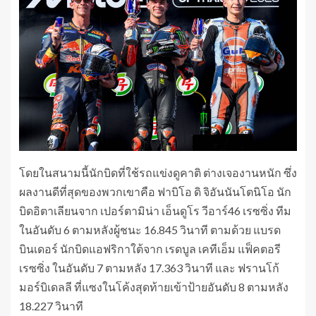
โดยในสนามนี้นักบิดที่ใช้รถแข่งดูคาติ ต่างเจองานหนัก ซึ่ง
ผลงานดีที่สุดของพวกเขาคือ ฟาบิโอ ดิ จิอันนันโตนิโอ นัก
บิดอิตาเลียนจาก เปอร์ตามิน่า เอ็นดูโร วีอาร์46 เรซซิ่ง ทีม
ในอันดับ 6 ตามหลังผู้ชนะ 16.845 วินาที ตามด้วย แบรด
บินเดอร์ นักบิดแอฟริกาใต้จาก เรดบูล เคทีเอ็ม แฟ็คตอรี
เรซซิ่ง ในอันดับ 7 ตามหลัง 17.363 วินาที และ ฟรานโก้
มอร์บิเดลลี ที่แซงในโค้งสุดท้ายเข้าป้ายอันดับ 8 ตามหลัง
18.227 วินาที