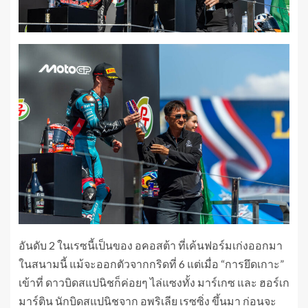
อันดับ 2 ในเรซนี้เป็นของ อคอสต้า ที่เค้นฟอร์มเก่งออกมา
ในสนามนี้ แม้จะออกตัวจากกริดที่ 6 แต่เมื่อ “การยึดเกาะ”
เข้าที่ ดาวบิดสแปนิชก็ค่อยๆ ไล่แซงทั้ง มาร์เกซ และ ฮอร์เก
มาร์ติน นักบิดสแปนิชจาก อพริเลีย เรซซิ่ง ขึ้นมา ก่อนจะ