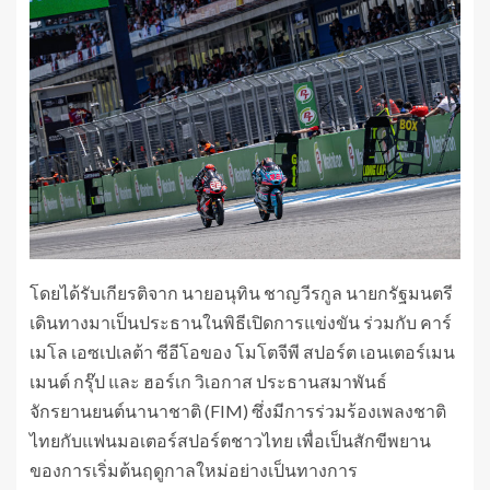
โดยได้รับเกียรติจาก นายอนุทิน ชาญวีรกูล นายกรัฐมนตรี
เดินทางมาเป็นประธานในพิธีเปิดการแข่งขัน ร่วมกับ คาร์
เมโล เอซเปเลต้า ซีอีโอของ โมโตจีพี สปอร์ต เอนเตอร์เมน
เมนต์ กรุ๊ป และ ฮอร์เก วิเอกาส ประธานสมาพันธ์
จักรยานยนต์นานาชาติ (FIM) ซึ่งมีการร่วมร้องเพลงชาติ
ไทยกับแฟนมอเตอร์สปอร์ตชาวไทย เพื่อเป็นสักขีพยาน
ของการเริ่มต้นฤดูกาลใหม่อย่างเป็นทางการ