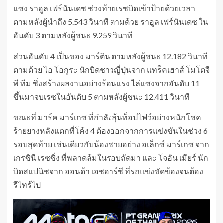
แซง ราอูล เฟร์นันเดซ ช่วงท้ายเรซบิดเข้าป้ายด้วยเวลา
ตามหลังผู้นำถึง 5.543 วินาที ตามด้วย ราอูล เฟร์นันเดซ ใน
อันดับ 3 ตามหลังผู้ชนะ 9.259 วินาที
ส่วนอันดับ 4 เป็นของ มาร์ติน ตามหลังผู้ชนะ 12.182 วินาที
ตามด้วย ไอ โอกูระ นักบิดชาวญี่ปุ่นจาก แทร็คเฮาส์ โมโตจี
พี ทีม ซึ่งสร้างผลงานอย่างร้อนแรง ไล่แซงจากอันดับ 11
ขึ้นมาจบเรซในอันดับ 5 ตามหลังผู้ชนะ 12.411 วินาที
ขณะที่ มาร์ค มาร์เกซ ที่กำลังลุ้นท็อปไฟว์อย่างหนักโชค
ร้ายยางหลังแตกที่โค้ง 4 ต้องออกจากการแข่งขันในช่วง 6
รอบสุดท้าย เช่นเดียวกับน้องชายอย่าง อเล็กซ์ มาร์เกซ จาก
เกรซินี เรซซิ่ง ที่พลาดล้มในรอบถัดมา และ โจอัน เมียร์ นัก
บิดสแปนิชจาก ฮอนด้า เอชอาร์ซี ที่รถแข่งขัดข้องจนต้อง
รีไทร์ไป