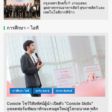
กรุงเทพฯ อีกครั้ง !! งานแสดง
อุตสาหกรรมอาหารสัตว์ สุขภาพสัตว์ และ
เทคโนโลยีการสีข้าว
การศึกษา – ไอที
การศึกษา-ไอที
ธุรกิจ-ตลาด
ประชาสัมพันธ์
Conicle โชว์วิสัยทัศน์ผู้นำ เปิดตัว “Conicle Skills”
แพลตฟอร์มพัฒนาทักษะคนยุคใหม่สู่โลกอนาคต พลิก