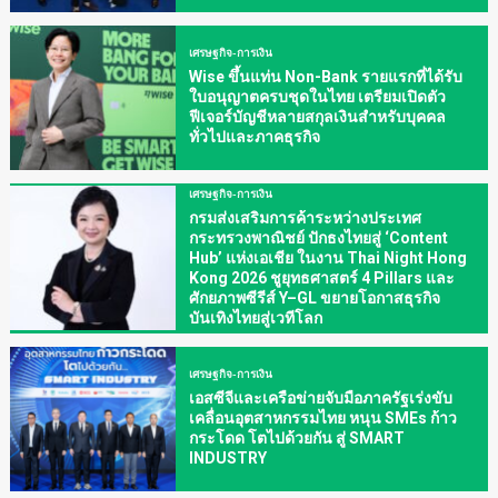
เศรษฐกิจ-การเงิน
Wise ขึ้นแท่น Non-Bank รายแรกที่ได้รับ
ใบอนุญาตครบชุดในไทย เตรียมเปิดตัว
ฟีเจอร์บัญชีหลายสกุลเงินสำหรับบุคคล
ทั่วไปและภาคธุรกิจ
เศรษฐกิจ-การเงิน
กรมส่งเสริมการค้าระหว่างประเทศ
กระทรวงพาณิชย์ ปักธงไทยสู่ ‘Content
Hub’ แห่งเอเชีย ในงาน Thai Night Hong
Kong 2026 ชูยุทธศาสตร์ 4 Pillars และ
ศักยภาพซีรีส์ Y–GL ขยายโอกาสธุรกิจ
บันเทิงไทยสู่เวทีโลก
เศรษฐกิจ-การเงิน
เอสซีจีและเครือข่ายจับมือภาครัฐเร่งขับ
เคลื่อนอุตสาหกรรมไทย หนุน SMEs ก้าว
กระโดด โตไปด้วยกัน สู่ SMART
INDUSTRY