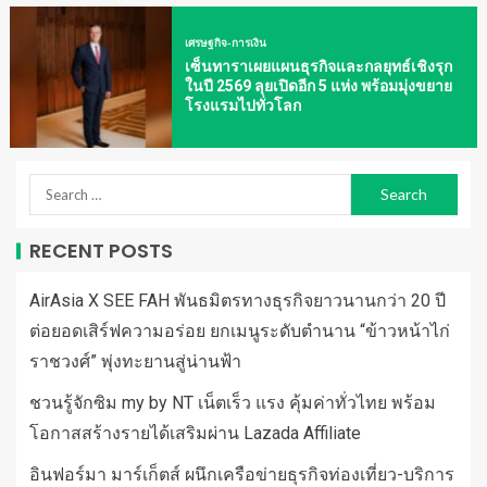
เศรษฐกิจ-การเงิน
เซ็นทาราเผยแผนธุรกิจและกลยุทธ์เชิงรุก
ในปี 2569 ลุยเปิดอีก 5 แห่ง พร้อมมุ่งขยาย
โรงแรมไปทั่วโลก
RECENT POSTS
AirAsia X SEE FAH พันธมิตรทางธุรกิจยาวนานกว่า 20 ปี
ต่อยอดเสิร์ฟความอร่อย ยกเมนูระดับตำนาน “ข้าวหน้าไก่
ราชวงศ์” พุ่งทะยานสู่น่านฟ้า
ชวนรู้จักซิม my by NT เน็ตเร็ว แรง คุ้มค่าทั่วไทย พร้อม
โอกาสสร้างรายได้เสริมผ่าน Lazada Affiliate
อินฟอร์มา มาร์เก็ตส์ ผนึกเครือข่ายธุรกิจท่องเที่ยว-บริการ