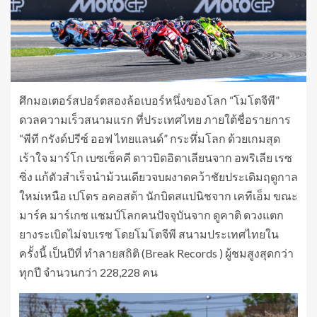
ศึกมอเตอร์สปอร์ตสองล้อเบอร์หนึ่งของโลก “โมโตจีพี”
ดวลความเร็วสนามแรก ที่ประเทศไทย ภายใต้ชื่อรายการ
“พีที กรังด์ปรีซ์ ออฟ ไทยแลนด์” กระหึ่มโลก ด้วยเกมสุด
เร้าใจ มาร์โก เบซเซ็คคี ดาวบิดอิตาเลียนจาก อพริเลีย เรซ
ซิ่ง แก้ตัวสำเร็จนำม้วนเดียวจบผงาดคว้าชัยประเดิมฤดูกาล
ใหม่เหนือ เปโดร อคอสต้า นักบิดสแปนิชจาก เคทีเอ็ม ขณะ
มาร์ค มาร์เกซ แชมป์โลกคนปัจจุบันจาก ดูคาติ ดวงแตก
ยางระเบิดไม่จบเรซ โดยโมโตจีพี สนามประเทศไทยใน
ครั้งนี้ เป็นปีที่ ทำลายสถิติ (Break Records ) ผู้ชมสูงสุดกว่า
ทุกปี จำนวนกว่า 228,228 คน