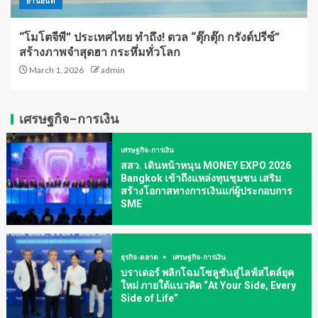
ยานยนต์
“โมโตจีพี” ประเทศไทย ทำถึง! ดวล “ตุ๊กตุ๊ก กรังด์ปรีซ์”
สร้างภาพจำสุดฮา กระหึ่มทั่วโลก
March 1, 2026
admin
เศรษฐกิจ-การเงิน
เศรษฐกิจ-การเงิน
สสว. เดินหน้าหนุน MONEY EXPO 2026
Bangkok เข้าถึงแหล่งทุนชุมชน เสริม
สร้างโอกาสทางการเงินแก่ผู้ประกอบการ
SME
ธุรกิจ-ตลาด
เศรษฐกิจ-การเงิน
บราเดอร์ พลิกโฉมโซลูชันสู่ไลฟ์สไตล์ยุค
ใหม่ ภายใต้แนวคิด “At Your Side, Every
Side of Life”