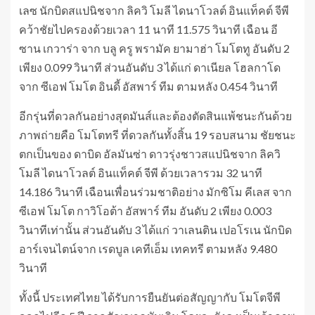
เลซ นักบิดสแปนิชจาก ลิควิ โมลี ไดนาโวลต์ อินแท็คต์ จีพี
คว้าชัยไปครองด้วยเวลา 11 นาที 11.575 วินาที เฉือน อี
ซาน เกวาร่า จาก บลู ครู พรามัค ยามาฮ่า โมโตทู อันดับ 2
เพียง 0.099 วินาที ส่วนอันดับ 3 ได้แก่ ดาเนียล โฮลกาโด
จาก ซีเอฟ โมโต อินดี้ อัสพาร์ ทีม ตามหลัง 0.454 วินาที
อีกรุ่นที่ดวลกันอย่างสุดมันส์และต้องตัดสินแพ้ชนะกันด้วย
ภาพถ่ายคือ โมโตทรี ที่ดวลกันทั้งสิ้น 19 รอบสนาม ชัยชนะ
ตกเป็นของ ดาบิด อัลมันซ่า ดาวรุ่งชาวสแปนิชจาก ลิควิ
โมลี ไดนาโวลต์ อินแท็คต์ จีพี ด้วยเวลารวม 32 นาที
14.186 วินาที เฉือนเพื่อนร่วมชาติอย่าง มักซิโม คีเลส จาก
ซีเอฟ โมโต กาวิโอต้า อัสพาร์ ทีม อันดับ 2 เพียง 0.003
วินาทีเท่านั้น ส่วนอันดับ 3 ได้แก่ วาเลนติน เปอโรเน นักบิด
อาร์เจนไตน์จาก เรดบูล เคทีเอ็ม เทคทรี ตามหลัง 9.480
วินาที
ทั้งนี้ ประเทศไทย ได้รับการยืนยันต่อสัญญากับ โมโตจีพี