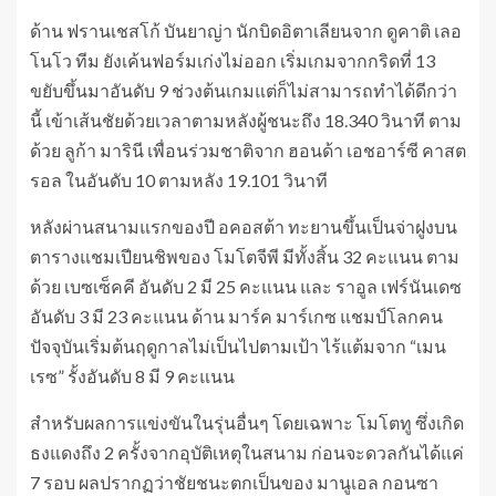
ด้าน ฟรานเชสโก้ บันยาญ่า นักบิดอิตาเลียนจาก ดูคาติ เลอ
โนโว ทีม ยังเค้นฟอร์มเก่งไม่ออก เริ่มเกมจากกริดที่ 13
ขยับขึ้นมาอันดับ 9 ช่วงต้นเกมแต่ก็ไม่สามารถทำได้ดีกว่า
นี้ เข้าเส้นชัยด้วยเวลาตามหลังผู้ชนะถึง 18.340 วินาที ตาม
ด้วย ลูก้า มารินี เพื่อนร่วมชาติจาก ฮอนด้า เอชอาร์ซี คาสต
รอล ในอันดับ 10 ตามหลัง 19.101 วินาที
หลังผ่านสนามแรกของปี อคอสต้า ทะยานขึ้นเป็นจ่าฝูงบน
ตารางแชมเปียนชิพของ โมโตจีพี มีทั้งสิ้น 32 คะแนน ตาม
ด้วย เบซเซ็คคี อันดับ 2 มี 25 คะแนน และ ราอูล เฟร์นันเดซ
อันดับ 3 มี 23 คะแนน ด้าน มาร์ค มาร์เกซ แชมป์โลกคน
ปัจจุบันเริ่มต้นฤดูกาลไม่เป็นไปตามเป้า ไร้แต้มจาก “เมน
เรซ” รั้งอันดับ 8 มี 9 คะแนน
สำหรับผลการแข่งขันในรุ่นอื่นๆ โดยเฉพาะ โมโตทู ซึ่งเกิด
ธงแดงถึง 2 ครั้งจากอุบัติเหตุในสนาม ก่อนจะดวลกันได้แค่
7 รอบ ผลปรากฏว่าชัยชนะตกเป็นของ มานูเอล กอนซา