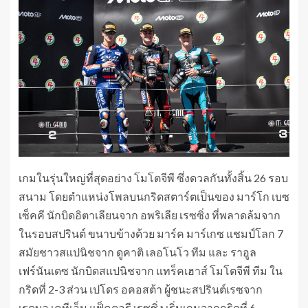
เกมในรุ่นใหญ่ที่สุดอย่าง โมโตจีพี ซึ่งดวลกันทั้งสิ้น 26 รอบ
สนาม โดยตำแหน่งโพลบนกริดสตาร์ตเป็นของ มาร์โก เบซ
เซ็คคี นักบิดอิตาเลียนจาก อพริเลีย เรซซิ่ง ที่พลาดล้มจาก
ในรอบสปรินต์ ขนาบข้างด้วย มาร์ค มาร์เกซ แชมป์โลก 7
สมัยชาวสแปนิชจาก ดูคาติ เลอโนโว ทีม และ ราอูล
เฟร์นันเดซ นักบิดสแปนิชจาก แทร็คเฮาส์ โมโตจีพี ทีม ใน
กริดที่ 2-3 ส่วน เปโดร อคอสต้า ผู้ชนะสปรินต์เรซจาก
เรดบูล เคทีเอ็ม แฟ็คตอรี เรซซิ่ง เริ่มเกมจากกริดที่ 6