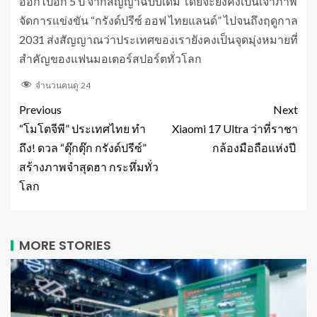
ออกไปอีก 5 ปี จากสัญญาฉบับเดิม โดยจะยังคงเป็นเจ้าภาพ
จัดการแข่งขัน “กรังด์ปรีซ์ ออฟ ไทยแลนด์” ไปจนถึงฤดูกาล
2031 ส่งสัญญาณว่าประเทศของเรายังคงเป็นจุดมุ่งหมายที่
สำคัญของแฟนมอเตอร์สปอร์ตทั่วโลก
จำนวนคนดู
24
Previous
Next
“โมโตจีพี” ประเทศไทย ทำ
Xiaomi 17 Ultra ว่าที่ราชา
ถึง! ดวล “ตุ๊กตุ๊ก กรังด์ปรีซ์”
กล้องมือถือแห่งปี
สร้างภาพจำสุดฮา กระหึ่มทั่ว
โลก
MORE STORIES