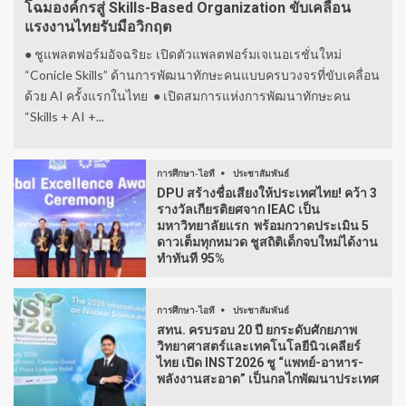
โฉมองค์กรสู่ Skills-Based Organization ขับเคลื่อน
แรงงานไทยรับมือวิกฤต
● ชูแพลตฟอร์มอัจฉริยะ เปิดตัวแพลตฟอร์มเจเนอเรชั่นใหม่
“Conicle Skills” ด้านการพัฒนาทักษะคนแบบครบวงจรที่ขับเคลื่อน
ด้วย AI ครั้งแรกในไทย ● เปิดสมการแห่งการพัฒนาทักษะคน
“Skills + AI +...
การศึกษา-ไอที
ประชาสัมพันธ์
DPU สร้างชื่อเสียงให้ประเทศไทย! คว้า 3
รางวัลเกียรติยศจาก IEAC เป็น
มหาวิทยาลัยแรก พร้อมกวาดประเมิน 5
ดาวเต็มทุกหมวด ชูสถิติเด็กจบใหม่ได้งาน
ทำทันที 95%
การศึกษา-ไอที
ประชาสัมพันธ์
สทน. ครบรอบ 20 ปี ยกระดับศักยภาพ
วิทยาศาสตร์และเทคโนโลยีนิวเคลียร์
ไทย เปิด INST2026 ชู “แพทย์-อาหาร-
พลังงานสะอาด” เป็นกลไกพัฒนาประเทศ