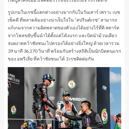
รูปเกมในเรซนี้แตกต่างอย่างมากกับในวันเสาร์ เพราะ เบซ
เซ็คคี ที่พลาดล้มอย่างน่าเจ็บใจใน “สปรินต์เรซ” สามารถ
แก้เกมจากความผิดพลาดของตัวเองได้อย่างไร้ที่ติ สตาร์ต
จากโพลขยับขึ้นนำได้ตั้งแต่โค้งแรก และบิดนำม้วนเดียว
จบผงาดคว้าชัยชนะไปครองได้อย่างยิ่งใหญ่ ด้วยเวลารวม
39 นาที 36.270 วินาที พร้อมกับสร้างสถิติเป็นนักบิดคนแรก
ของ อพริเลีย ที่คว้าชัยชนะได้ 3 เรซติดต่อกัน