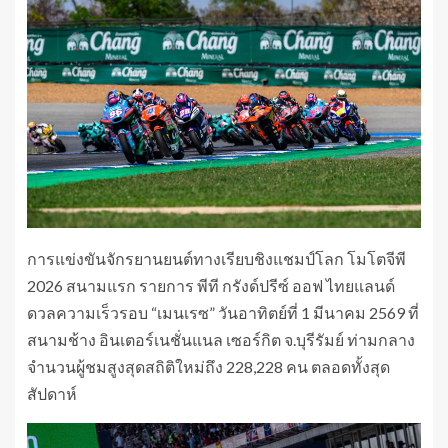
การแข่งขันจักรยานยนต์ทางเรียบชิงแชมป์โลก โมโตจีพี
2026 สนามแรก รายการ พีที กรังด์ปรีซ์ ออฟ ไทยแลนด์
ดวลความเร็วรอบ “เมนเรซ” วันอาทิตย์ที่ 1 มีนาคม 2569 ที่
สนามช้าง อินเตอร์เนชั่นแนล เซอร์กิต จ.บุรีรัมย์ ท่ามกลาง
จำนวนผู้ชมสูงสุดสถิติใหม่ถึง 228,228 คน ตลอดทั้งสุด
สัปดาห์