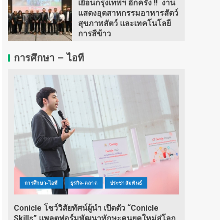
เยือนกรุงเทพฯ อีกครั้ง !! งาน
แสดงอุตสาหกรรมอาหารสัตว์
สุขภาพสัตว์ และเทคโนโลยี
การสีข้าว
การศึกษา – ไอที
การศึกษา-ไอที
ธุรกิจ-ตลาด
ประชาสัมพันธ์
Conicle โชว์วิสัยทัศน์ผู้นำ เปิดตัว “Conicle
Skills” แพลตฟอร์มพัฒนาทักษะคนยุคใหม่สู่โลก