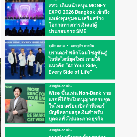
สสว. เดินหน้าหนุน MONEY
EXPO 2026 Bangkok เข้าถึง
แหล่งทุนชุมชน เสริมสร้าง
โอกาสทางการเงินแก่ผู้
ประกอบการ SME
ธุรกิจ-ตลาด
เศรษฐกิจ-การเงิน
บราเดอร์ พลิกโฉมโซลูชันสู่
ไลฟ์สไตล์ยุคใหม่ ภายใต้
แนวคิด “At Your Side,
Every Side of Life”
เศรษฐกิจ-การเงิน
Wise ขึ้นแท่น Non-Bank ราย
แรกที่ได้รับใบอนุญาตครบชุด
ในไทย เตรียมเปิดตัวฟีเจอร์
บัญชีหลายสกุลเงินสำหรับ
บุคคลทั่วไปและภาคธุรกิจ
เศรษฐกิจ-การเงิน