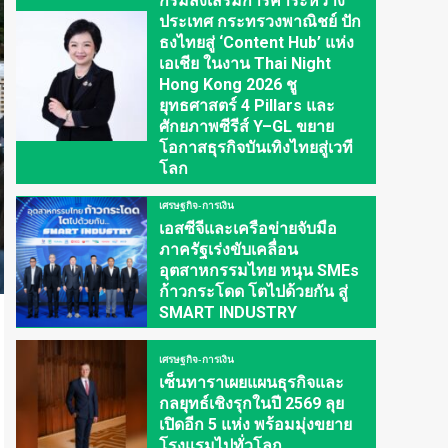
กรมส่งเสริมการค้าระหว่าง
ประเทศ กระทรวงพาณิชย์ ปัก
ธงไทยสู่ ‘Content Hub’ แห่ง
เอเชีย ในงาน Thai Night
Hong Kong 2026 ชู
ยุทธศาสตร์ 4 Pillars และ
ศักยภาพซีรีส์ Y–GL ขยาย
โอกาสธุรกิจบันเทิงไทยสู่เวที
โลก
เศรษฐกิจ-การเงิน
เอสซีจีและเครือข่ายจับมือ
ภาครัฐเร่งขับเคลื่อน
อุตสาหกรรมไทย หนุน SMEs
ก้าวกระโดด โตไปด้วยกัน สู่
SMART INDUSTRY
เศรษฐกิจ-การเงิน
เซ็นทาราเผยแผนธุรกิจและ
กลยุทธ์เชิงรุกในปี 2569 ลุย
เปิดอีก 5 แห่ง พร้อมมุ่งขยาย
โรงแรมไปทั่วโลก