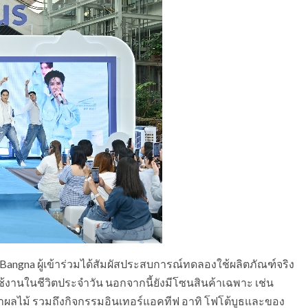
angna ผู้เข้าร่วมได้สัมผัสประสบการณ์ทดลองใช้ผลิตภัณฑ์จริง
้งานในชีวิตประจำวัน นอกจากนี้ยังมีโซนสินค้าเฉพาะ เช่น
นน้ำผลไม้ รวมถึงกิจกรรมอินเทอร์แอคทีฟ อาทิ โฟโต้บูธและของ