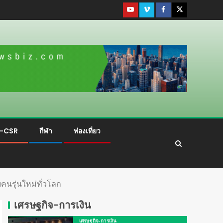
ม-CSR
กีฬา
ท่องเที่ยว
คนรุ่นใหม่ทั่วโลก
เศรษฐกิจ-การเงิน
เศรษฐกิจ-การเงิน