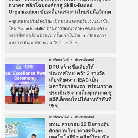
อนาคต พลิกโฉมองค์กรสู่ Skills-Based
Organization ขับเคลื่อนแรงงานไทยรับมือวิกฤต
● ชูแพลตฟอร์มอัจฉริยะ เปิดตัวแพลตฟอร์มเจเนอเรชั่น
ใหม่ “Conicle Skills” ด้านการพัฒนาทักษะคนแบบครบ
วงจรที่ขับเคลื่อนด้วย AI ครั้งแรกในไทย ● เปิดสมการ
แห่งการพัฒนาทักษะคน “Skills + AI +...
การศึกษา-ไอที
ประชาสัมพันธ์
DPU สร้างชื่อเสียงให้
ประเทศไทย! คว้า 3 รางวัล
เกียรติยศจาก IEAC เป็น
มหาวิทยาลัยแรก พร้อมกวาด
ประเมิน 5 ดาวเต็มทุกหมวด ชู
สถิติเด็กจบใหม่ได้งานทำทันที
95%
การศึกษา-ไอที
ประชาสัมพันธ์
สทน. ครบรอบ 20 ปี ยกระดับ
ศักยภาพวิทยาศาสตร์และ
เทคโนโลยีนิวเคลียร์ไทย เปิด