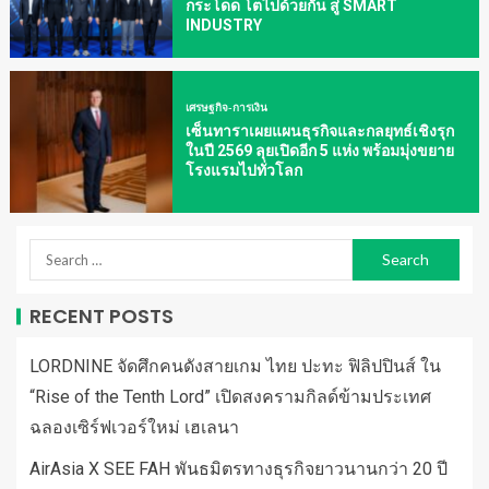
กระโดด โตไปด้วยกัน สู่ SMART
INDUSTRY
เศรษฐกิจ-การเงิน
เซ็นทาราเผยแผนธุรกิจและกลยุทธ์เชิงรุก
ในปี 2569 ลุยเปิดอีก 5 แห่ง พร้อมมุ่งขยาย
โรงแรมไปทั่วโลก
RECENT POSTS
LORDNINE จัดศึกคนดังสายเกม ไทย ปะทะ ฟิลิปปินส์ ใน
“Rise of the Tenth Lord” เปิดสงครามกิลด์ข้ามประเทศ
ฉลองเซิร์ฟเวอร์ใหม่ เฮเลนา
AirAsia X SEE FAH พันธมิตรทางธุรกิจยาวนานกว่า 20 ปี