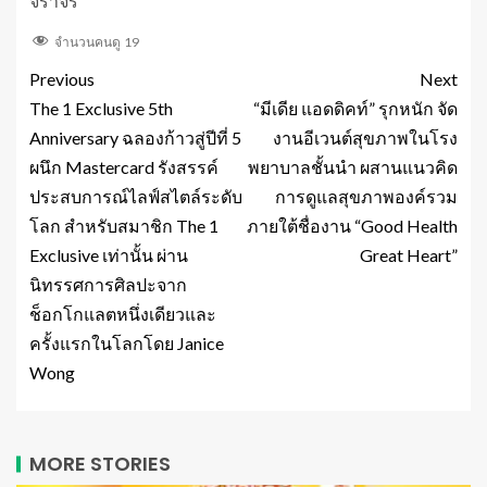
จราจร
จำนวนคนดู
19
Previous
Next
The 1 Exclusive 5th
“มีเดีย แอดดิคท์” รุกหนัก จัด
Anniversary ฉลองก้าวสู่ปีที่ 5
งานอีเวนต์สุขภาพในโรง
ผนึก Mastercard รังสรรค์
พยาบาลชั้นนำ ผสานแนวคิด
ประสบการณ์ไลฟ์สไตล์ระดับ
การดูแลสุขภาพองค์รวม
โลก สำหรับสมาชิก The 1
ภายใต้ชื่องาน “Good Health
Exclusive เท่านั้น ผ่าน
Great Heart”
นิทรรศการศิลปะจาก
ช็อกโกแลตหนึ่งเดียวและ
ครั้งแรกในโลกโดย Janice
Wong
MORE STORIES