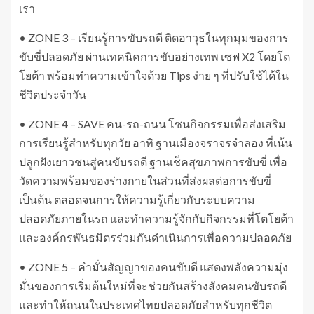
เรา
• ZONE 3 – เรียนรู้การขับรถดี ติดอาวุธในทุกมุมของการ
ขับขี่ปลอดภัย ผ่านเทคนิคการขับอย่างเทพ เซฟ X2 โดยโต
โยต้า พร้อมทำความเข้าใจด้วย Tips ง่าย ๆ ที่ปรับใช้ได้ใน
ชีวิตประจำวัน
• ZONE 4 – SAVE คน-รถ-ถนน โซนกิจกรรมเพื่อส่งเสริม
การเรียนรู้สำหรับทุกวัย อาทิ ฐานเมืองจราจรจำลอง ที่เน้น
ปลูกฝังเยาวชนสู่คนขับรถดี ฐานเช็คสุขภาพการขับขี่ เพื่อ
วัดความพร้อมของร่างกายในส่วนที่ส่งผลต่อการขับขี่
เป็นต้น ตลอดจนการให้ความรู้เกี่ยวกับระบบความ
ปลอดภัยภายในรถ และทำความรู้จักกับกิจกรรมที่โตโยต้า
และองค์กรพันธมิตรร่วมกันดำเนินการเพื่อความปลอดภัย
• ZONE 5 – คำมั่นสัญญาของคนขับดี แสดงพลังความมุ่ง
มั่นของการเริ่มต้นใหม่ที่จะช่วยกันสร้างสังคมคนขับรถดี
และทำให้ถนนในประเทศไทยปลอดภัยสำหรับทุกชีวิต