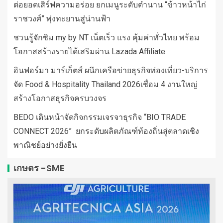
ต่อยอดเสิร์ฟความอร่อย ยกเมนูระดับตำนาน “ข้าวหน้าไก่
ราชวงศ์” พุ่งทะยานสู่น่านฟ้า
ชวนรู้จักซิม my by NT เน็ตเร็ว แรง คุ้มค่าทั่วไทย พร้อม
โอกาสสร้างรายได้เสริมผ่าน Lazada Affiliate
อินฟอร์มา มาร์เก็ตส์ ผนึกเครือข่ายธุรกิจท่องเที่ยว-บริการ
จัด Food & Hospitality Thailand 2026เชื่อม 4 งานใหญ่
สร้างโอกาสธุรกิจครบวงจร
BEDO เดินหน้าจัดกิจกรรมเจรจาธุรกิจ “BIO TRADE
CONNECT 2026” ยกระดับผลิตภัณฑ์ท้องถิ่นสู่ตลาดเชิง
พาณิชย์อย่างยั่งยืน
เกษตร -SME