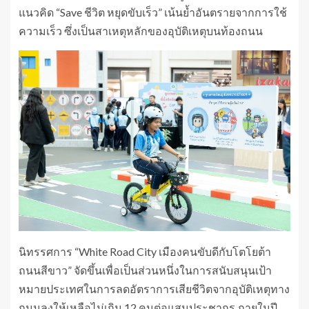
แนวคิด “Save ชีวิต หยุดขับเร็ว” เน้นย้ำอันตรายจากการใช้
ความเร็ว ซึ่งเป็นสาเหตุหลักของอุบัติเหตุบนท้องถนน
นิทรรศการ “White Road City เมืองคนขับดีกับโตโยต้า
ถนนสีขาว” จัดขึ้นเพื่อเป็นส่วนหนึ่งในการสนับสนุนเป้า
หมายประเทศในการลดอัตราการเสียชีวิตจากอุบัติเหตุทาง
ถนนลงให้เหลือไม่เกิน 12 คนต่อแสนประชากร ภายในปี