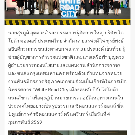
นายสุรภูมิ อุดมวงศ์ รองกรรมการผู้จัดการใหญ่ บริษัท โต
โยต้า มอเตอร์ ประเทศไทย จำกัด นายสรพงศ์ ไพฑูรย์พงษ์
อธิบดีกรมการขนส่งทางบก พล.ต.ท.สมประสงค์ เย็นท้วม ผู้
ช่วยผู้บัญชาการตำรวจแห่งชาติ และนางเครือฟ้า บุญดวง
ผูู้อำนวยการกองนโยบายและแผนงาน สำนักการจราจร
และขนส่ง กรุงเทพมหานคร พร้อมด้วยตัวแทนจากหน่วย
งานพันธมิตรภาครัฐ ภาคเอกชน ร่วมเป็นเกียรติในการเปิด
นิทรรศการ “White Road City เมืองคนขับดีกับโตโยต้า
ถนนสีขาว” เพื่อมุ่งสู่เป้าหมายการลดอุบัติเหตุทางถนนใน
ประเทศไทยอย่างเป็นรูปธรรม ณ ซีคอนสแควร์ ฮอลล์ ชั้น
1 ศูนย์การค้าซีคอนสแควร์ ศรีนครินทร์ เมื่อวันที่ 4
กุมภาพันธ์ 2569