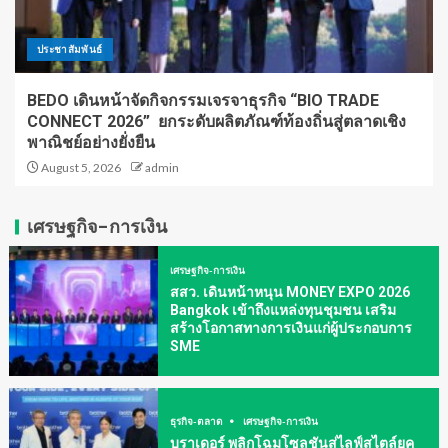
ประชาสัมพันธ์
BEDO เดินหน้าจัดกิจกรรมเจรจาธุรกิจ “BIO TRADE
CONNECT 2026” ยกระดับผลิตภัณฑ์ท้องถิ่นสู่ตลาดเชิง
พาณิชย์อย่างยั่งยืน
August 5, 2026
admin
เศรษฐกิจ-การเงิน
เศรษฐกิจ-การเงิน
สสว. เดินหน้าหนุน MONEY EXPO 2026
Bangkok เข้าถึงแหล่งทุนชุมชน เสริม
สร้างโอกาสทางการเงินแก่ผู้ประกอบการ
SME
ธุรกิจ-ตลาด
เศรษฐกิจ-การเงิน
บราเดอร์ พลิกโฉมโซลูชันสู่ไลฟ์สไตล์ยุค