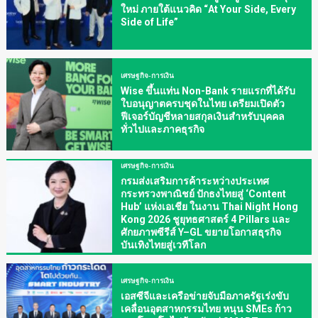
ใหม่ ภายใต้แนวคิด “At Your Side, Every
Side of Life”
เศรษฐกิจ-การเงิน
Wise ขึ้นแท่น Non-Bank รายแรกที่ได้รับ
ใบอนุญาตครบชุดในไทย เตรียมเปิดตัว
ฟีเจอร์บัญชีหลายสกุลเงินสำหรับบุคคล
ทั่วไปและภาคธุรกิจ
เศรษฐกิจ-การเงิน
กรมส่งเสริมการค้าระหว่างประเทศ
กระทรวงพาณิชย์ ปักธงไทยสู่ ‘Content
Hub’ แห่งเอเชีย ในงาน Thai Night Hong
Kong 2026 ชูยุทธศาสตร์ 4 Pillars และ
ศักยภาพซีรีส์ Y–GL ขยายโอกาสธุรกิจ
บันเทิงไทยสู่เวทีโลก
เศรษฐกิจ-การเงิน
เอสซีจีและเครือข่ายจับมือภาครัฐเร่งขับ
เคลื่อนอุตสาหกรรมไทย หนุน SMEs ก้าว