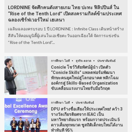
LORDNINE จัดศึกคนดังสายเกม ไทย ปะทะ ฟิลิปปินส์ ใน
“Rise of the Tenth Lord” เปิดสงครามกิลด์ข้ามประเทศ
ฉลองเซิร์ฟเวอร์ใหม่ เฮเลนา
เฉลิมฉลองครบรอบ 1 ปี LORDNINE : Infinite Class เดินหน้าสร้าง
สีสันให้คอมมูนิตี้ผู้เล่นในเอเชียตะวันออกเฉียงใต้ จัดการแข่งขัน
“Rise of the Tenth Lord”...
การศึกษา-ไอที
ธุรกิจ-ตลาด
ประชาสัมพันธ์
Conicle โชว์วิสัยทัศน์ผู้นำ เปิดตัว
“Conicle Skills” แพลตฟอร์มพัฒนา
ทักษะคนยุคใหม่สู่โลกอนาคต พลิกโฉม
องค์กรสู่ Skills-Based Organization
ขับเคลื่อนแรงงานไทยรับมือวิกฤต
การศึกษา-ไอที
ประชาสัมพันธ์
DPU สร้างชื่อเสียงให้ประเทศไทย! คว้า 3
รางวัลเกียรติยศจาก IEAC เป็น
มหาวิทยาลัยแรก พร้อมกวาดประเมิน 5
ดาวเต็มทุกหมวด ชูสถิติเด็กจบใหม่ได้งาน
ทำทันที 95%