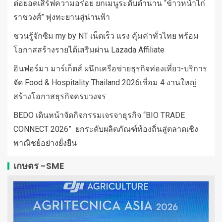
ต่อยอดเสิร์ฟความอร่อย ยกเมนูระดับตำนาน “ข้าวหน้าไก่
ราชวงศ์” พุ่งทะยานสู่น่านฟ้า
ชวนรู้จักซิม my by NT เน็ตเร็ว แรง คุ้มค่าทั่วไทย พร้อม
โอกาสสร้างรายได้เสริมผ่าน Lazada Affiliate
อินฟอร์มา มาร์เก็ตส์ ผนึกเครือข่ายธุรกิจท่องเที่ยว-บริการ
จัด Food & Hospitality Thailand 2026เชื่อม 4 งานใหญ่
สร้างโอกาสธุรกิจครบวงจร
BEDO เดินหน้าจัดกิจกรรมเจรจาธุรกิจ “BIO TRADE
CONNECT 2026” ยกระดับผลิตภัณฑ์ท้องถิ่นสู่ตลาดเชิง
พาณิชย์อย่างยั่งยืน
เกษตร -SME