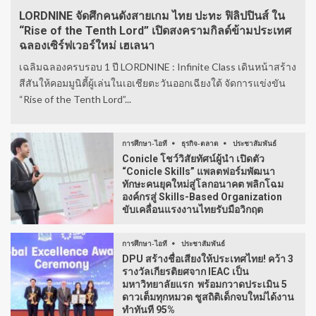
LORDNINE จัดศึกคนดังสายเกม ไทย ปะทะ ฟิลิปปินส์ ใน
“Rise of the Tenth Lord” เปิดสงครามกิลด์ข้ามประเทศ
ฉลองเซิร์ฟเวอร์ใหม่ เฮเลนา
เฉลิมฉลองครบรอบ 1 ปี LORDNINE : Infinite Class เดินหน้าสร้าง
สีสันให้คอมมูนิตี้ผู้เล่นในเอเชียตะวันออกเฉียงใต้ จัดการแข่งขัน
“Rise of the Tenth Lord”...
การศึกษา-ไอที
ธุรกิจ-ตลาด
ประชาสัมพันธ์
Conicle โชว์วิสัยทัศน์ผู้นำ เปิดตัว
“Conicle Skills” แพลตฟอร์มพัฒนา
ทักษะคนยุคใหม่สู่โลกอนาคต พลิกโฉม
องค์กรสู่ Skills-Based Organization
ขับเคลื่อนแรงงานไทยรับมือวิกฤต
การศึกษา-ไอที
ประชาสัมพันธ์
DPU สร้างชื่อเสียงให้ประเทศไทย! คว้า 3
รางวัลเกียรติยศจาก IEAC เป็น
มหาวิทยาลัยแรก พร้อมกวาดประเมิน 5
ดาวเต็มทุกหมวด ชูสถิติเด็กจบใหม่ได้งาน
ทำทันที 95%