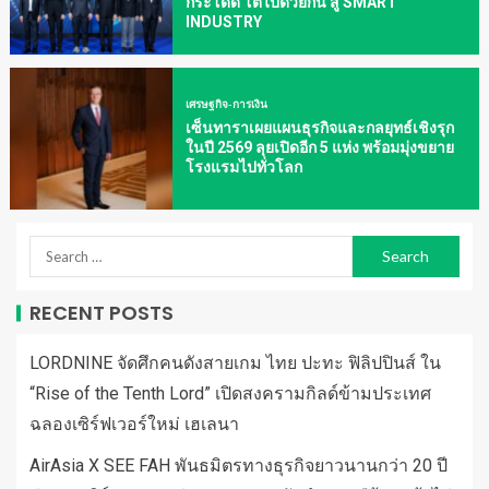
กระโดด โตไปด้วยกัน สู่ SMART
INDUSTRY
เศรษฐกิจ-การเงิน
เซ็นทาราเผยแผนธุรกิจและกลยุทธ์เชิงรุก
ในปี 2569 ลุยเปิดอีก 5 แห่ง พร้อมมุ่งขยาย
โรงแรมไปทั่วโลก
RECENT POSTS
LORDNINE จัดศึกคนดังสายเกม ไทย ปะทะ ฟิลิปปินส์ ใน
“Rise of the Tenth Lord” เปิดสงครามกิลด์ข้ามประเทศ
ฉลองเซิร์ฟเวอร์ใหม่ เฮเลนา
AirAsia X SEE FAH พันธมิตรทางธุรกิจยาวนานกว่า 20 ปี