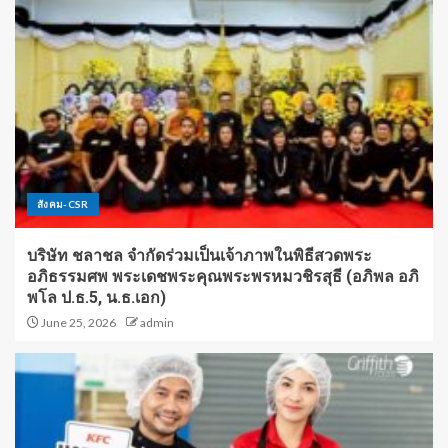
สังคม-CSR
บริษัท ชลาชล จำกัดร่วมเป็นเจ้าภาพในพิธีสวดพระ
อภิธรรมศพ พระเดชพระคุณพระพรหมวชิรสุธี (อภิพล อภิ
พโล ป.ธ.5, น.ธ.เอก)
June 25, 2026
admin