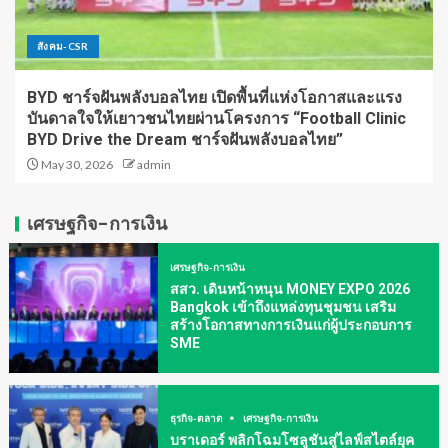
สังคม-CSR
BYD ชาร์จฝันพลังบอลไทย เปิดพื้นที่แห่งโอกาสและแรง
บันดาลใจให้เยาวชนไทยผ่านโครงการ “Football Clinic
BYD Drive the Dream ชาร์จฝันพลังบอลไทย”
May 30, 2026
admin
เศรษฐกิจ-การเงิน
เศรษฐกิจ-การเงิน
สสว. เดินหน้าหนุน MONEY EXPO 2026
Bangkok เข้าถึงแหล่งทุนชุมชน เสริม
สร้างโอกาสทางการเงินแก่ผู้ประกอบการ
SME
ธุรกิจ-ตลาด
เศรษฐกิจ-การเงิน
บราเดอร์ พลิกโฉมโซลูชันสู่ไลฟ์สไตล์ยุค