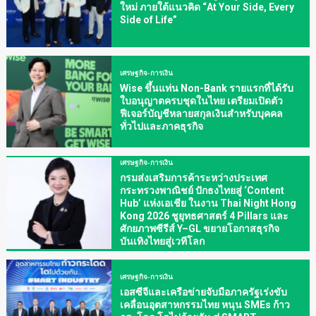
ใหม่ ภายใต้แนวคิด “At Your Side, Every
Side of Life”
เศรษฐกิจ-การเงิน
Wise ขึ้นแท่น Non-Bank รายแรกที่ได้รับ
ใบอนุญาตครบชุดในไทย เตรียมเปิดตัว
ฟีเจอร์บัญชีหลายสกุลเงินสำหรับบุคคล
ทั่วไปและภาคธุรกิจ
เศรษฐกิจ-การเงิน
กรมส่งเสริมการค้าระหว่างประเทศ
กระทรวงพาณิชย์ ปักธงไทยสู่ ‘Content
Hub’ แห่งเอเชีย ในงาน Thai Night Hong
Kong 2026 ชูยุทธศาสตร์ 4 Pillars และ
ศักยภาพซีรีส์ Y–GL ขยายโอกาสธุรกิจ
บันเทิงไทยสู่เวทีโลก
เศรษฐกิจ-การเงิน
เอสซีจีและเครือข่ายจับมือภาครัฐเร่งขับ
เคลื่อนอุตสาหกรรมไทย หนุน SMEs ก้าว