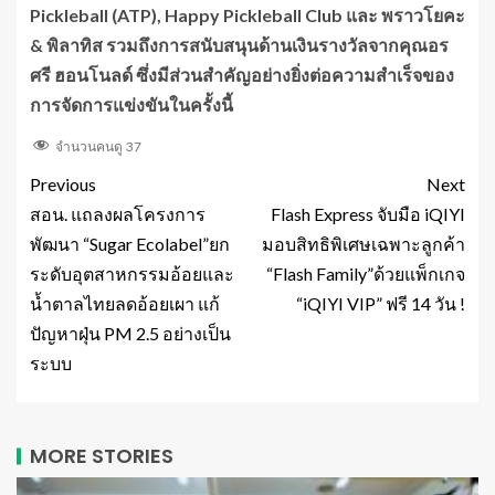
Pickleball (ATP), Happy Pickleball Club และ พราวโยคะ
& พิลาทิส
รวมถึงการสนับสนุนด้านเงินรางวัลจากคุณอร
ศรี ฮอนโนลด์ ซึ่งมีส่วนสำคัญอย่างยิ่งต่อความสำเร็จของ
การจัดการแข่งขันในครั้งนี้
จำนวนคนดู
37
Previous
Next
สอน. แถลงผลโครงการ
Flash Express จับมือ iQIYI
พัฒนา “Sugar Ecolabel”ยก
มอบสิทธิพิเศษเฉพาะลูกค้า
ระดับอุตสาหกรรมอ้อยและ
“Flash Family”ด้วยแพ็กเกจ
น้ำตาลไทยลดอ้อยเผา แก้
“iQIYI VIP” ฟรี 14 วัน !
ปัญหาฝุ่น PM 2.5 อย่างเป็น
ระบบ
MORE STORIES