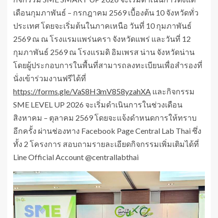
เดือนกุมภาพันธ์ – กรกฎาคม 2569 เบื้องต้น 10 จังหวัดทั่ว
ประเทศ โดยจะเริ่มต้นในภาคเหนือ วันที่ 10 กุมภาพันธ์
2569 ณ ณ โรงแรมแพร่นครา จังหวัดแพร่ และวันที่ 12
กุมภาพันธ์ 2569 ณ โรงแรมดิ อิมเพรส น่าน จังหวัดน่าน
โดยผู้ประกอบการในพื้นที่สามารถลงทะเบียนเพื่อสำรองที่
นั่งเข้าร่วมงานฟรีได้ที่
https://forms.gle/VaS8H3mV858yzahXA
และกิจกรรม
SME LEVEL UP 2026 จะเริ่มดำเนินการในช่วงเดือน
สิงหาคม – ตุลาคม 2569 โดยจะแจ้งดำหนดการให้ทราบ
อีกครั้ง ผ่านช่องทาง Facebook Page Central Lab Thai ซึ่ง
ทั้ง 2 โครงการ สอบถามรายละเอียดกิจกรรมเพิ่มเติมได้ที่
Line Official Account @centrallabthai