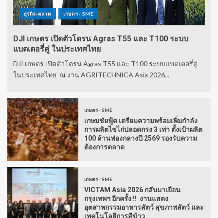
ธุรกิจ-ตลาด
เกษตร - SME
DJI เกษตร เปิดตัวโดรน Agras T55 และ T100 ระบบ
แบตเตอรี่คู่ ในประเทศไทย
DJI เกษตร เปิดตัวโดรน Agras T55 และ T100 ระบบแบตเตอรี่คู่
ในประเทศไทย ณ งาน AGRITECHNICA Asia 2026...
เกษตร - SME
เกษมชัยฟู้ด เตรียมความพร้อมเพิ่มกำลัง
การผลิตไข่ไก่ปลอดกรง 3 เท่า ตั้งเป้าผลิต
100 ล้านฟองกลางปี 2569 รองรับความ
ต้องการตลาด
เกษตร - SME
VICTAM Asia 2026 กลับมาเยือน
กรุงเทพฯ อีกครั้ง !! งานแสดง
อุตสาหกรรมอาหารสัตว์ สุขภาพสัตว์ และ
เทคโนโลยีการสีข้าว