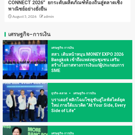
CONNECT 2026” ยกระดับผลิตภัณฑ์ท้องถิ่นสู่ตลาดเชิง
พาณิชย์อย่างยั่งยืน
August 5, 2026
admin
เศรษฐกิจ-การเงิน
เศรษฐกิจ-การเงิน
สสว. เดินหน้าหนุน MONEY EXPO 2026
Bangkok เข้าถึงแหล่งทุนชุมชน เสริม
สร้างโอกาสทางการเงินแก่ผู้ประกอบการ
SME
ธุรกิจ-ตลาด
เศรษฐกิจ-การเงิน
บราเดอร์ พลิกโฉมโซลูชันสู่ไลฟ์สไตล์ยุค
ใหม่ ภายใต้แนวคิด “At Your Side, Every
Side of Life”
เศรษฐกิจ-การเงิน