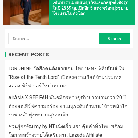
เซ็นทาราเผยแผนธุรกิจและกลยุทธ์เชิงรุก
ในปี 2569 ลุยเปิดอีก 5 แห่ง พร้อมมุ่งขยาย
โรงแรมไปทั่วโลก
RECENT POSTS
LORDNINE จัดศึกคนดังสายเกม ไทย ปะทะ ฟิลิปปินส์ ใน
“Rise of the Tenth Lord” เปิดสงครามกิลด์ข้ามประเทศ
ฉลองเซิร์ฟเวอร์ใหม่ เฮเลนา
AirAsia X SEE FAH พันธมิตรทางธุรกิจยาวนานกว่า 20 ปี
ต่อยอดเสิร์ฟความอร่อย ยกเมนูระดับตำนาน “ข้าวหน้าไก่
ราชวงศ์” พุ่งทะยานสู่น่านฟ้า
ชวนรู้จักซิม my by NT เน็ตเร็ว แรง คุ้มค่าทั่วไทย พร้อม
โอกาสสร้างรายได้เสริมผ่าน Lazada Affiliate