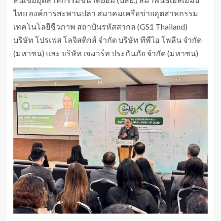
ไทย องค์การสะพานปลา สมาคมเครือข่ายอุตสาหกรรม
เทคโนโลยีชีวภาพ สถาบันรหัสสากล (GS1 Thailand)
บริษัท โปรเฟส โลจิสติกส์ จำกัด บริษัท ทีพีไอ โพลีน จำกัด
(มหาชน) และ บริษัท เจมาร์ท ประกันภัย จำกัด (มหาชน)