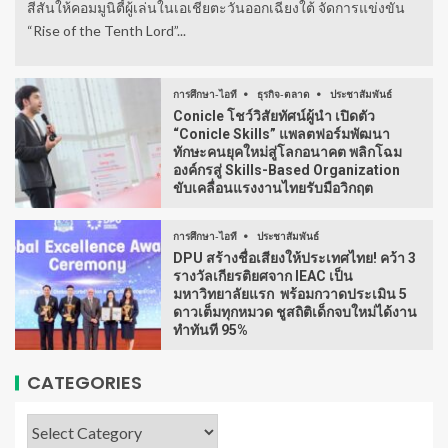
สีสันให้คอมมูนิตี้ผู้เล่นในเอเชียตะวันออกเฉียงใต้ จัดการแข่งขัน
“Rise of the Tenth Lord”...
การศึกษา-ไอที
ธุรกิจ-ตลาด
ประชาสัมพันธ์
Conicle โชว์วิสัยทัศน์ผู้นำ เปิดตัว
“Conicle Skills” แพลตฟอร์มพัฒนา
ทักษะคนยุคใหม่สู่โลกอนาคต พลิกโฉม
องค์กรสู่ Skills-Based Organization
ขับเคลื่อนแรงงานไทยรับมือวิกฤต
การศึกษา-ไอที
ประชาสัมพันธ์
DPU สร้างชื่อเสียงให้ประเทศไทย! คว้า 3
รางวัลเกียรติยศจาก IEAC เป็น
มหาวิทยาลัยแรก พร้อมกวาดประเมิน 5
ดาวเต็มทุกหมวด ชูสถิติเด็กจบใหม่ได้งาน
ทำทันที 95%
CATEGORIES