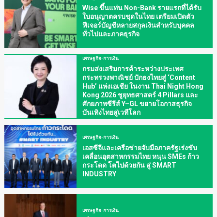
Wise ขึ้นแท่น Non-Bank รายแรกที่ได้รับ
ใบอนุญาตครบชุดในไทย เตรียมเปิดตัว
ฟีเจอร์บัญชีหลายสกุลเงินสำหรับบุคคล
ทั่วไปและภาคธุรกิจ
เศรษฐกิจ-การเงิน
กรมส่งเสริมการค้าระหว่างประเทศ
กระทรวงพาณิชย์ ปักธงไทยสู่ ‘Content
Hub’ แห่งเอเชีย ในงาน Thai Night Hong
Kong 2026 ชูยุทธศาสตร์ 4 Pillars และ
ศักยภาพซีรีส์ Y–GL ขยายโอกาสธุรกิจ
บันเทิงไทยสู่เวทีโลก
เศรษฐกิจ-การเงิน
เอสซีจีและเครือข่ายจับมือภาครัฐเร่งขับ
เคลื่อนอุตสาหกรรมไทย หนุน SMEs ก้าว
กระโดด โตไปด้วยกัน สู่ SMART
INDUSTRY
เศรษฐกิจ-การเงิน