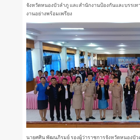
จังหวัดหนองบัวลำภู และสำนักงานป้องกันและบรรเทา
งานอย่างพร้อมเพรียง
นายศศิน พัฒนภิรมย์ รองผู้ว่าราชการจังหวัดหนองบั