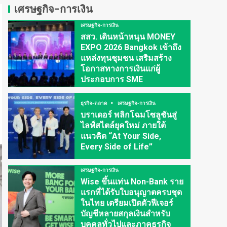
เศรษฐกิจ-การเงิน
เศรษฐกิจ-การเงิน
สสว. เดินหน้าหนุน MONEY
EXPO 2026 Bangkok เข้าถึง
แหล่งทุนชุมชน เสริมสร้าง
โอกาสทางการเงินแก่ผู้
ประกอบการ SME
ธุรกิจ-ตลาด
เศรษฐกิจ-การเงิน
บราเดอร์ พลิกโฉมโซลูชันสู่
ไลฟ์สไตล์ยุคใหม่ ภายใต้
แนวคิด “At Your Side,
Every Side of Life”
เศรษฐกิจ-การเงิน
Wise ขึ้นแท่น Non-Bank ราย
แรกที่ได้รับใบอนุญาตครบชุด
ในไทย เตรียมเปิดตัวฟีเจอร์
บัญชีหลายสกุลเงินสำหรับ
บุคคลทั่วไปและภาคธุรกิจ