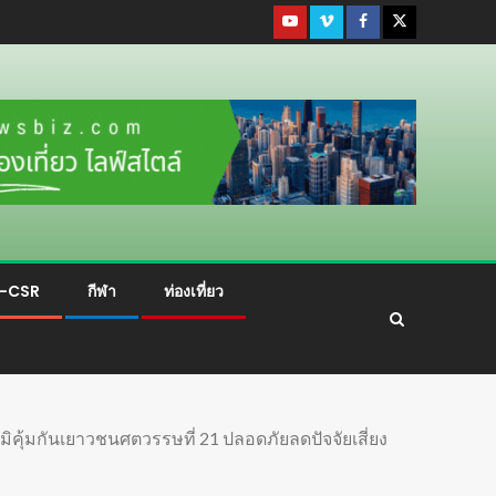
ม-CSR
กีฬา
ท่องเที่ยว
มิคุ้มกันเยาวชนศตวรรษที่ 21 ปลอดภัยลดปัจจัยเสี่ยง