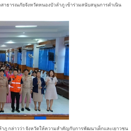
สาธารณภัยจังหวัดหนองบัวลำภู เข้าร่วมสนับสนุนการดำเนิน
วลำภู กล่าวว่า จังหวัดให้ความสำคัญกับการพัฒนาเด็กและเยาวชน