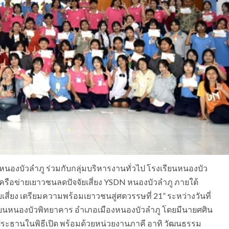
ดหนองบัวลำภู ร่วมกับกลุ่มบริหารงานทั่วไป โรงเรียนหนองบัว
รือข่ายเยาวชนลดปัจจัยเสี่ยง YSDN หนองบัวลำภู ภายใต้
เสี่ยง เตรียมความพร้อมเยาวชนสู่ศตวรรษที่ 21” ระหว่างวันที่
รียนหนองบัวพิทยาคาร อำเภอเมืองหนองบัวลำภู โดยมีนายศศิน
นประธานในพิธีเปิด พร้อมด้วยหน่วยงานภาคี อาทิ วัฒนธรรม