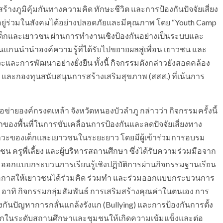
้างภูมิคุ้มกันทางความคิด ทักษะชีวิต และการป้องกันปัจจัยเสี่ยง
ยู่ร่วมในสังคมได้อย่างปลอดภัยและมีคุณภาพ โดย “Youth Camp
ด็กและเยาวชน ผ่านการทำงานเชิงป้องกันอย่างเป็นระบบและ
แกนนำนำองค์ความรู้ที่ได้รับไปขยายผลสู่เพื่อน เยาวชน และ
วะและการพัฒนาอย่างยั่งยืน ทั้งนี้ กิจกรรมดังกล่าวยังสอดคล้อง
 และกองทุนสนับสนุนการสร้างเสริมสุขภาพ (สสส.) ที่เน้นการ
ข่ายองค์กรงดเหล้า จังหวัดหนองบัวลำภู กล่าวว่า กิจกรรมครั้งนี้
องพื้นที่ในการขับเคลื่อนการป้องกันและลดปัจจัยเสี่ยงทาง
ขภาวะของเด็กและเยาวชนในระยะยาว โดยมีผู้เข้าร่วมการอบรม
รูพี่เลี้ยง และผู้บริหารสถานศึกษา ซึ่งได้รับความร่วมมือจาก
่วมออกแบบกระบวนการเรียนรู้เชิงปฏิบัติการผ่านกิจกรรมฐานเรียน
เปิดโอกาสให้เยาวชนได้ร่วมคิด ร่วมทำ และร่วมออกแบบกระบวนการ
อาทิ กิจกรรมกลุ่มสัมพันธ์ การเสริมสร้างคุณค่าในตนเอง การ
นปัญหาการกลั่นแกล้งรังแก (Bullying) และการป้องกันการตั้ง
ังบวกในระดับสถานศึกษาและชุมชนให้เกิดความเข้มแข็งและต่อ