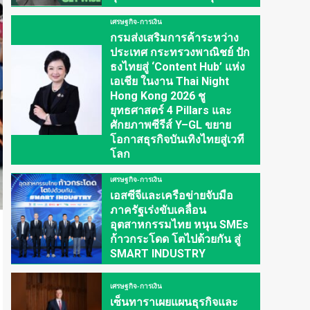
เศรษฐกิจ-การเงิน
กรมส่งเสริมการค้าระหว่าง
ประเทศ กระทรวงพาณิชย์ ปัก
ธงไทยสู่ ‘Content Hub’ แห่ง
เอเชีย ในงาน Thai Night
Hong Kong 2026 ชู
ยุทธศาสตร์ 4 Pillars และ
ศักยภาพซีรีส์ Y–GL ขยาย
โอกาสธุรกิจบันเทิงไทยสู่เวที
โลก
เศรษฐกิจ-การเงิน
เอสซีจีและเครือข่ายจับมือ
ภาครัฐเร่งขับเคลื่อน
อุตสาหกรรมไทย หนุน SMEs
ก้าวกระโดด โตไปด้วยกัน สู่
SMART INDUSTRY
เศรษฐกิจ-การเงิน
เซ็นทาราเผยแผนธุรกิจและ