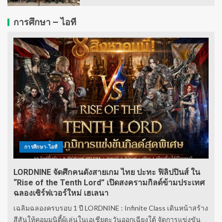
การศึกษา – ไอที
การศึกษา-ไอที
LORDNINE จัดศึกคนดังสายเกม ไทย ปะทะ ฟิลิปปินส์ ใน
“Rise of the Tenth Lord” เปิดสงครามกิลด์ข้ามประเทศ
ฉลองเซิร์ฟเวอร์ใหม่ เฮเลนา
เฉลิมฉลองครบรอบ 1 ปี LORDNINE : Infinite Class เดินหน้าสร้าง
สีสันให้คอมมูนิตี้ผู้เล่นในเอเชียตะวันออกเฉียงใต้ จัดการแข่งขัน