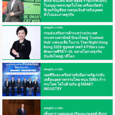
Wise ขึ้นแท่น Non-Bank รายแรกที่ได้รับ
ใบอนุญาตครบชุดในไทย เตรียมเปิดตัว
ฟีเจอร์บัญชีหลายสกุลเงินสำหรับบุคคล
ทั่วไปและภาคธุรกิจ
เศรษฐกิจ-การเงิน
กรมส่งเสริมการค้าระหว่างประเทศ
กระทรวงพาณิชย์ ปักธงไทยสู่ ‘Content
Hub’ แห่งเอเชีย ในงาน Thai Night Hong
Kong 2026 ชูยุทธศาสตร์ 4 Pillars และ
ศักยภาพซีรีส์ Y–GL ขยายโอกาสธุรกิจ
บันเทิงไทยสู่เวทีโลก
เศรษฐกิจ-การเงิน
เอสซีจีและเครือข่ายจับมือภาครัฐเร่งขับ
เคลื่อนอุตสาหกรรมไทย หนุน SMEs ก้าว
กระโดด โตไปด้วยกัน สู่ SMART
INDUSTRY
เศรษฐกิจ-การเงิน
เซ็นทาราเผยแผนธุรกิจและกลยุทธ์เชิงรุก