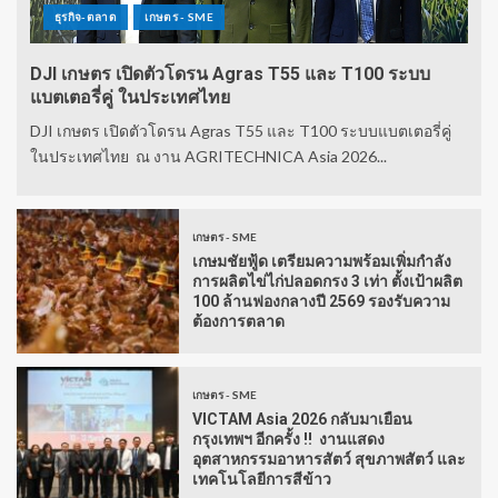
ธุรกิจ-ตลาด
เกษตร - SME
DJI เกษตร เปิดตัวโดรน Agras T55 และ T100 ระบบ
แบตเตอรี่คู่ ในประเทศไทย
DJI เกษตร เปิดตัวโดรน Agras T55 และ T100 ระบบแบตเตอรี่คู่
ในประเทศไทย ณ งาน AGRITECHNICA Asia 2026...
เกษตร - SME
เกษมชัยฟู้ด เตรียมความพร้อมเพิ่มกำลัง
การผลิตไข่ไก่ปลอดกรง 3 เท่า ตั้งเป้าผลิต
100 ล้านฟองกลางปี 2569 รองรับความ
ต้องการตลาด
เกษตร - SME
VICTAM Asia 2026 กลับมาเยือน
กรุงเทพฯ อีกครั้ง !! งานแสดง
อุตสาหกรรมอาหารสัตว์ สุขภาพสัตว์ และ
เทคโนโลยีการสีข้าว