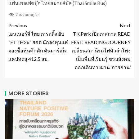
แฟนเพจเฟซบุ๊ก ไทยสมายล์บัส (Thai Smile Bus)
จำนวนคนดู
21
Previous
Next
เอนเนอร์จี ไทย เทรดดิ้ง ฮับ
TK Park เปิดเทศกาล READ
“ETTH26” ฮอต นักลงทุนแห่
FEST: READING JOURNEY
จองซื้อหุ้นคึกคัก ดันมาร์เก็ต
เปลี่ยนสถานีรถไฟหัวลำโพง
แคปทะลุ 412.5 ลบ.
เป็นพื้นที่เรียนรู้ ชวนสังคม
ออกเดินทางผ่าน ‘การอ่าน’
MORE STORIES