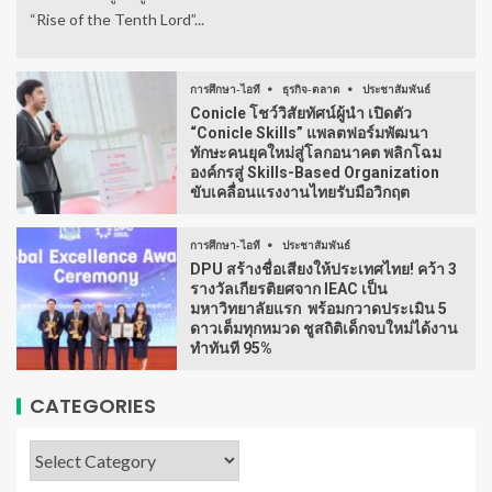
“Rise of the Tenth Lord”...
การศึกษา-ไอที
ธุรกิจ-ตลาด
ประชาสัมพันธ์
Conicle โชว์วิสัยทัศน์ผู้นำ เปิดตัว
“Conicle Skills” แพลตฟอร์มพัฒนา
ทักษะคนยุคใหม่สู่โลกอนาคต พลิกโฉม
องค์กรสู่ Skills-Based Organization
ขับเคลื่อนแรงงานไทยรับมือวิกฤต
การศึกษา-ไอที
ประชาสัมพันธ์
DPU สร้างชื่อเสียงให้ประเทศไทย! คว้า 3
รางวัลเกียรติยศจาก IEAC เป็น
มหาวิทยาลัยแรก พร้อมกวาดประเมิน 5
ดาวเต็มทุกหมวด ชูสถิติเด็กจบใหม่ได้งาน
ทำทันที 95%
CATEGORIES