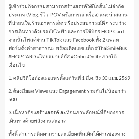
ผู้เข้าร่วมกิจกรรมสามารถสร้างสรรค์วิดีโอสั้น ไม่จำกัด
ประเภท (Vlog, รีวิว, POV หรือการเล่าเรื่อง) แนะนำสถาน
ที่น่าสนใจ, ร้านอาหารเด็ด หรือประสบการณ์ดี ๆ ระหว่าง
การเดินทางด้วยรถบัสไฟฟ้า และการใช้บัตร HOP Card
จากนั้นโพสต์ผ่าน TikTok และ Facebook ทั้ง 2 แพลท
ฟอร์มตั้งค่าสาธารณะ พร้อมติดแฮชแท็ก #ThaiSmileBus
#HOPCARD #ไทยสมายล์บัส #OnbusOnlife ภายใต้
เงื่อนไข
1. คลิปวิดีโอต้องเผยแพร่ตั้งแต่วันที่ 1 มี.ค. ถึง 30 เม.ย. 2569
2. ต้องมียอด Views และ Engagement รวมกันไม่น้อยกว่า
500
3. เนื้อหาต้องสร้างสรรค์ สะท้อนภาพลักษณ์ที่ดีของการ
เดินทางด้วยพลังงานสะอาด
ทั้งนี้ สามารถติดตามรายละเอียดเพิ่มเติมได้ผ่านช่องทาง