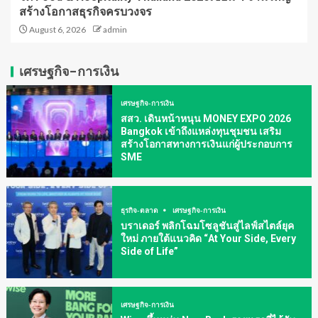
สร้างโอกาสธุรกิจครบวงจร
August 6, 2026
admin
เศรษฐกิจ-การเงิน
เศรษฐกิจ-การเงิน
สสว. เดินหน้าหนุน MONEY EXPO 2026
Bangkok เข้าถึงแหล่งทุนชุมชน เสริม
สร้างโอกาสทางการเงินแก่ผู้ประกอบการ
SME
ธุรกิจ-ตลาด
เศรษฐกิจ-การเงิน
บราเดอร์ พลิกโฉมโซลูชันสู่ไลฟ์สไตล์ยุค
ใหม่ ภายใต้แนวคิด “At Your Side, Every
Side of Life”
เศรษฐกิจ-การเงิน