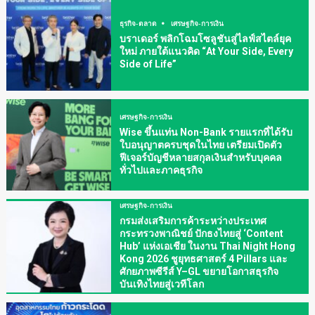
ธุรกิจ-ตลาด
เศรษฐกิจ-การเงิน
บราเดอร์ พลิกโฉมโซลูชันสู่ไลฟ์สไตล์ยุค
ใหม่ ภายใต้แนวคิด “At Your Side, Every
Side of Life”
เศรษฐกิจ-การเงิน
Wise ขึ้นแท่น Non-Bank รายแรกที่ได้รับ
ใบอนุญาตครบชุดในไทย เตรียมเปิดตัว
ฟีเจอร์บัญชีหลายสกุลเงินสำหรับบุคคล
ทั่วไปและภาคธุรกิจ
เศรษฐกิจ-การเงิน
กรมส่งเสริมการค้าระหว่างประเทศ
กระทรวงพาณิชย์ ปักธงไทยสู่ ‘Content
Hub’ แห่งเอเชีย ในงาน Thai Night Hong
Kong 2026 ชูยุทธศาสตร์ 4 Pillars และ
ศักยภาพซีรีส์ Y–GL ขยายโอกาสธุรกิจ
บันเทิงไทยสู่เวทีโลก