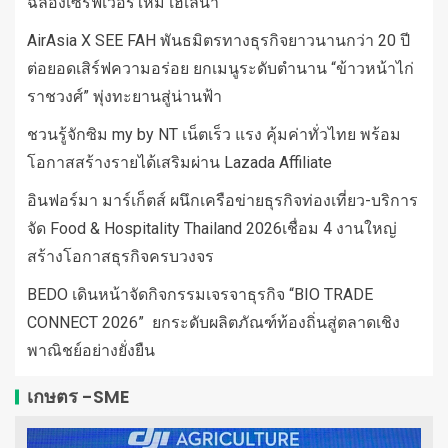
ฉลองเซิร์ฟเวอร์ใหม่ เฮเลนา
AirAsia X SEE FAH พันธมิตรทางธุรกิจยาวนานกว่า 20 ปี
ต่อยอดเสิร์ฟความอร่อย ยกเมนูระดับตำนาน “ข้าวหน้าไก่
ราชวงศ์” พุ่งทะยานสู่น่านฟ้า
ชวนรู้จักซิม my by NT เน็ตเร็ว แรง คุ้มค่าทั่วไทย พร้อม
โอกาสสร้างรายได้เสริมผ่าน Lazada Affiliate
อินฟอร์มา มาร์เก็ตส์ ผนึกเครือข่ายธุรกิจท่องเที่ยว-บริการ
จัด Food & Hospitality Thailand 2026เชื่อม 4 งานใหญ่
สร้างโอกาสธุรกิจครบวงจร
BEDO เดินหน้าจัดกิจกรรมเจรจาธุรกิจ “BIO TRADE
CONNECT 2026” ยกระดับผลิตภัณฑ์ท้องถิ่นสู่ตลาดเชิง
พาณิชย์อย่างยั่งยืน
เกษตร -SME