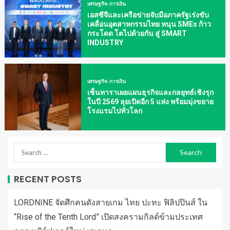
เศรษฐกิจ-การเงิน
เอสซีจีและเครือข่ายจับมือภาครัฐเร่งขับ
เคลื่อนอุตสาหกรรมไทย หนุน SMEs ก้าว
กระโดด โตไปด้วยกัน สู่ SMART
INDUSTRY
เศรษฐกิจ-การเงิน
เซ็นทาราเผยแผนธุรกิจและกลยุทธ์เชิงรุก
ในปี 2569 ลุยเปิดอีก 5 แห่ง พร้อมมุ่งขยาย
โรงแรมไปทั่วโลก
RECENT POSTS
LORDNINE จัดศึกคนดังสายเกม ไทย ปะทะ ฟิลิปปินส์ ใน
“Rise of the Tenth Lord” เปิดสงครามกิลด์ข้ามประเทศ