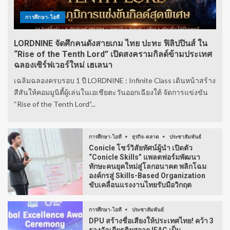
การศึกษา-ไอที
LORDNINE จัดศึกคนดังสายเกม ไทย ปะทะ ฟิลิปปินส์ ใน
“Rise of the Tenth Lord” เปิดสงครามกิลด์ข้ามประเทศ
ฉลองเซิร์ฟเวอร์ใหม่ เฮเลนา
เฉลิมฉลองครบรอบ 1 ปี LORDNINE : Infinite Class เดินหน้าสร้าง
สีสันให้คอมมูนิตี้ผู้เล่นในเอเชียตะวันออกเฉียงใต้ จัดการแข่งขัน
“Rise of the Tenth Lord”...
การศึกษา-ไอที
ธุรกิจ-ตลาด
ประชาสัมพันธ์
Conicle โชว์วิสัยทัศน์ผู้นำ เปิดตัว
“Conicle Skills” แพลตฟอร์มพัฒนา
ทักษะคนยุคใหม่สู่โลกอนาคต พลิกโฉม
องค์กรสู่ Skills-Based Organization
ขับเคลื่อนแรงงานไทยรับมือวิกฤต
การศึกษา-ไอที
ประชาสัมพันธ์
DPU สร้างชื่อเสียงให้ประเทศไทย! คว้า 3
รางวัลเกียรติยศจาก IEAC เป็น