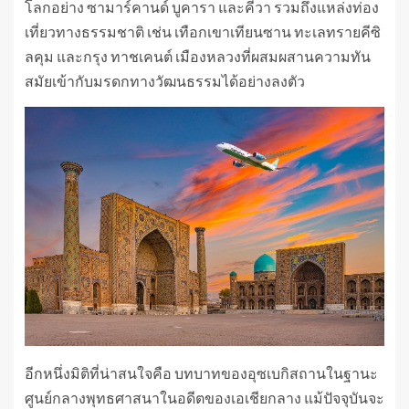
โลกอย่าง ซามาร์คานด์ บูคารา และคีวา รวมถึงแหล่งท่อง
เที่ยวทางธรรมชาติ เช่น เทือกเขาเทียนซาน ทะเลทรายคีซิ
ลคุม และกรุง ทาชเคนต์ เมืองหลวงที่ผสมผสานความทัน
สมัยเข้ากับมรดกทางวัฒนธรรมได้อย่างลงตัว
อีกหนึ่งมิติที่น่าสนใจคือ บทบาทของอุซเบกิสถานในฐานะ
ศูนย์กลางพุทธศาสนาในอดีตของเอเชียกลาง แม้ปัจจุบันจะ