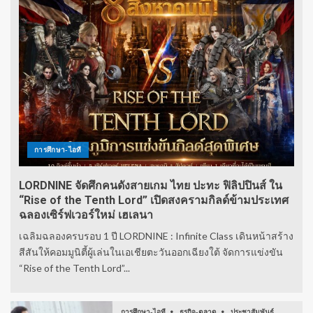
การศึกษา-ไอที
LORDNINE จัดศึกคนดังสายเกม ไทย ปะทะ ฟิลิปปินส์ ใน
“Rise of the Tenth Lord” เปิดสงครามกิลด์ข้ามประเทศ
ฉลองเซิร์ฟเวอร์ใหม่ เฮเลนา
เฉลิมฉลองครบรอบ 1 ปี LORDNINE : Infinite Class เดินหน้าสร้าง
สีสันให้คอมมูนิตี้ผู้เล่นในเอเชียตะวันออกเฉียงใต้ จัดการแข่งขัน
“Rise of the Tenth Lord”...
การศึกษา-ไอที
ธุรกิจ-ตลาด
ประชาสัมพันธ์