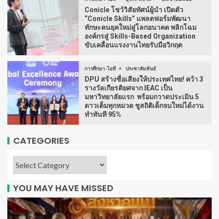
Conicle โชว์วิสัยทัศน์ผู้นำ เปิดตัว
“Conicle Skills” แพลตฟอร์มพัฒนา
ทักษะคนยุคใหม่สู่โลกอนาคต พลิกโฉม
องค์กรสู่ Skills-Based Organization
ขับเคลื่อนแรงงานไทยรับมือวิกฤต
การศึกษา-ไอที
ประชาสัมพันธ์
DPU สร้างชื่อเสียงให้ประเทศไทย! คว้า 3
รางวัลเกียรติยศจาก IEAC เป็น
มหาวิทยาลัยแรก พร้อมกวาดประเมิน 5
ดาวเต็มทุกหมวด ชูสถิติเด็กจบใหม่ได้งาน
ทำทันที 95%
CATEGORIES
YOU MAY HAVE MISSED