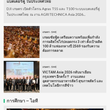
แบตเตอรี่คู่ ในประเทศไทย
DJI เกษตร เปิดตัวโดรน Agras T55 และ T100 ระบบแบตเตอรี่คู่
ในประเทศไทย ณ งาน AGRITECHNICA Asia 2026...
เกษตร - SME
เกษมชัยฟู้ด เตรียมความพร้อมเพิ่มกำลัง
การผลิตไข่ไก่ปลอดกรง 3 เท่า ตั้งเป้าผลิต
100 ล้านฟองกลางปี 2569 รองรับความ
ต้องการตลาด
เกษตร - SME
VICTAM Asia 2026 กลับมาเยือน
กรุงเทพฯ อีกครั้ง !! งานแสดง
อุตสาหกรรมอาหารสัตว์ สุขภาพสัตว์ และ
เทคโนโลยีการสีข้าว
การศึกษา – ไอที