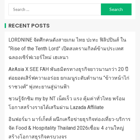
RECENT POSTS
LORDNINE จัดศึกคนดังสายเกม ไทย ปะทะ ฟิลิปปินส์ ใน
“Rise of the Tenth Lord” เปิดสงครามกิลด์ข้ามประเทศ
ฉลองเซิร์ฟเวอร์ใหม่ เฮเลนา
AirAsia X SEE FAH พันธมิตรทางธุรกิจยาวนานกว่า 20 ปี
ต่อยอดเสิร์ฟความอร่อย ยกเมนูระดับตำนาน “ข้าวหน้าไก่
ราชวงศ์” พุ่งทะยานสู่น่านฟ้า
ชวนรู้จักซิม my by NT เน็ตเร็ว แรง คุ้มค่าทั่วไทย พร้อม
โอกาสสร้างรายได้เสริมผ่าน Lazada Affiliate
อินฟอร์มา มาร์เก็ตส์ ผนึกเครือข่ายธุรกิจท่องเที่ยว-บริการ
จัด Food & Hospitality Thailand 2026เชื่อม 4 งานใหญ่
สร้างโอกาสธุรกิจครบวงจร