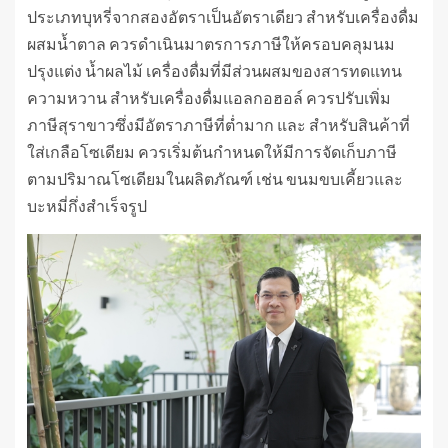
ประเภทบุหรี่จากสองอัตราเป็นอัตราเดียว สำหรับเครื่องดื่ม
ผสมน้ำตาล ควรดำเนินมาตรการภาษีให้ครอบคลุมนม
ปรุงแต่ง น้ำผลไม้ เครื่องดื่มที่มีส่วนผสมของสารทดแทน
ความหวาน สำหรับเครื่องดื่มแอลกอฮอล์ ควรปรับเพิ่ม
ภาษีสุราขาวซึ่งมีอัตราภาษีที่ต่ำมาก และ สำหรับสินค้าที่
ใส่เกลือโซเดียม ควรเริ่มต้นกำหนดให้มีการจัดเก็บภาษี
ตามปริมาณโซเดียมในผลิตภัณฑ์ เช่น ขนมขบเคี้ยวและ
บะหมี่กึ่งสำเร็จรูป