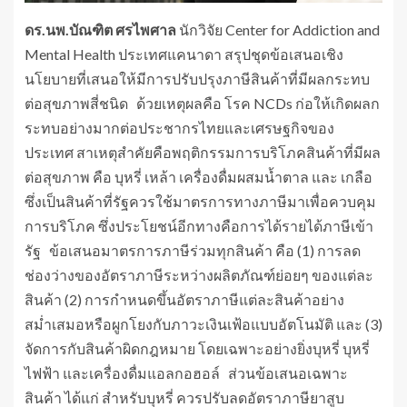
ดร.นพ.บัณฑิต ศรไพศาล
นักวิจัย Center for Addiction and
Mental Health ประเทศแคนาดา สรุปชุดข้อเสนอเชิง
นโยบายที่เสนอให้มีการปรับปรุงภาษีสินค้าที่มีผลกระทบ
ต่อสุขภาพสี่ชนิด ด้วยเหตุผลคือ โรค NCDs ก่อให้เกิดผลก
ระทบอย่างมากต่อประชากรไทยและเศรษฐกิจของ
ประเทศ สาเหตุสำคัยคือพฤติกรรมการบริโภคสินค้าที่มีผล
ต่อสุขภาพ คือ บุหรี่ เหล้า เครื่องดื่มผสมน้ำตาล และ เกลือ
ซึ่งเป็นสินค้าที่รัฐควรใช้มาตรการทางภาษีมาเพื่อควบคุม
การบริโภค ซึ่งประโยชน์อีกทางคือการได้รายได้ภาษีเข้า
รัฐ ข้อเสนอมาตรการภาษีร่วมทุกสินค้า คือ (1) การลด
ช่องว่างของอัตราภาษีระหว่างผลิตภัณฑ์ย่อยๆ ของแต่ละ
สินค้า (2) การกำหนดขึ้นอัตราภาษีแต่ละสินค้าอย่าง
สม่ำเสมอหรือผูกโยงกับภาวะเงินเฟ้อแบบอัตโนมัติ และ (3)
จัดการกับสินค้าผิดกฎหมาย โดยเฉพาะอย่างยิ่งบุหรี่ บุหรี่
ไฟฟ้า และเครื่องดื่มแอลกอฮอล์ ส่วนข้อเสนอเฉพาะ
สินค้า ได้แก่ สำหรับบุหรี่ ควรปรับลดอัตราภาษียาสูบ