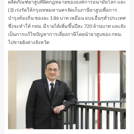
ผลิตภัณฑ์ยาสูบที่ผิดกฎหมายขององค์การอนามัยโลก และ
(3) เร่งรัดให้กรุงเทพมหานครจัดเก็บภาษียาสูบเพื่อการ
บำรุงท้องถิ่น ซองละ 1.86 บาท เหมือน อบจ.อื่นๆทั่วประเทศ
ซึ่งจะทำให้ กทม. มีรายได้เพิ่มขึ้นปีละ 720 ล้านบาท และยัง
เป็นการแก้ไขปัญหาการเลี่ยงภาษีโดยนำยาสูบของ กทม.
ไปขายยังต่างจังหวัด