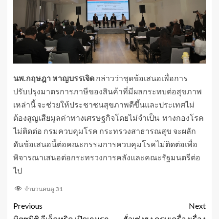
นพ.กฤษฎา หาญบรรเจิด
กล่าวว่าชุดข้อเสนอเพื่อการ
ปรับปรุงมาตรการภาษีของสินค้าที่มีผลกระทบต่อสุขภาพ
เหล่านี้ จะช่วยให้ประชาชนสุขภาพดีขึ้นและประเทศไม่
ต้องสูญเสียมูลค่าทางเศรษฐกิจโดยไม่จำเป็น ทางกองโรค
ไม่ติดต่อ กรมควบคุมโรค กระทรวงสาธารณสุข จะผลัก
ดันข้อเสนอนี้ต่อคณะกรรมการควบคุมโรคไม่ติดต่อเพื่อ
พิจารณาเสนอต่อกระทรวงการคลังและคณะรัฐมนตรีต่อ
ไป
จำนวนคนดู
31
Previous
Next
มิตซูบิชิ อีเล็คทริค เปิดเกมรุก
ฮั่วเซ่งฮง ครบเครื่องเรื่อง