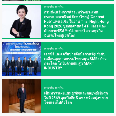
เศรษฐกิจ-การเงิน
กรมส่งเสริมการค้าระหว่างประเทศ
กระทรวงพาณิชย์ ปักธงไทยสู่ ‘Content
Hub’ แห่งเอเชีย ในงาน Thai Night Hong
Kong 2026 ชูยุทธศาสตร์ 4 Pillars และ
ศักยภาพซีรีส์ Y–GL ขยายโอกาสธุรกิจ
บันเทิงไทยสู่เวทีโลก
เศรษฐกิจ-การเงิน
เอสซีจีและเครือข่ายจับมือภาครัฐเร่งขับ
เคลื่อนอุตสาหกรรมไทย หนุน SMEs ก้าว
กระโดด โตไปด้วยกัน สู่ SMART
INDUSTRY
เศรษฐกิจ-การเงิน
เซ็นทาราเผยแผนธุรกิจและกลยุทธ์เชิงรุก
ในปี 2569 ลุยเปิดอีก 5 แห่ง พร้อมมุ่งขยาย
โรงแรมไปทั่วโลก