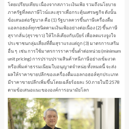
โดยเปรียบเทียบ เนื่องจากสภาวะเงินเฟ้อ รวมถึงนโยบาย
ภาครัฐที่ลดภาษีไวน์และสุราเพื่อกระตุ้นเศรษฐกิจ ดังนั้น
ข้อเสนอต่อรัฐบาล คือ (1) รัฐบาลควรขึ้นภาษีเครื่องดื่ม
แอลกอฮอล์ทุกชนิดตามเงินเฟ้ออย่างต่อเนื่อง (2) ขึ้นภาษี
สุรากลั่น (สุราขาว) ให้ใกล้เคียงกับเบียร์ เพื่อลดแรงจูงใจ
ประชาชนกลุ่มเสี่ยงที่ดื่มสุราแรงแต่ถูก (3) มาตรการเสริม
อื่น ๆ เช่น การใช้มาตรการราคาขั้นต่ำต่อหน่วย (minimum
unit pricing) การปราบปรามสินค้าหนีภาษีอย่างเข้มงวด
หรือเพิ่มค่าธรรมเนียมใบอนุญาตจำหน่ย ทั้งหมดนี้ จะส่ง
ผลให้ราคาขายปลีกของเครื่องดื่มแอลกอฮอล์ทุกประเภท
มีราคาขายปลีกเพิ่มขึ้นโดยเฉลี่ยร้อยละ 50 ภายในปี 2578
ตามข้อเสนอแนะขององค์การอนามัยโลก