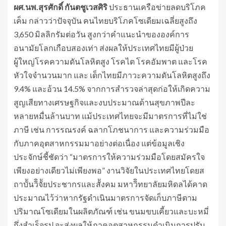
ผศ.นพ.สุรศักดิ์ กันตชูเวสศิริ
ประธานเครือข่ายลดบริโภค
เค็ม กล่าวว่าปัจจุบัน คนไทยบริโภคโซเดียมเฉลี่ยสูงถึง
3,650 มิลลิกรัมต่อวัน สูงกว่าคำแนะนำขององค์การ
อนามัยโลกเกือบสองเท่า ส่งผลให้ประเทศไทยมีผู้ป่วย
ผู้ใหญ่โรคความดันโลหิตสูง โรคไต โรคอัมพาต และโรค
หัวใจจำนวนมาก และ เด็กไทยมีภาวะความดันโลหิตสูงถึง
9.4% และอ้วน 14.5% จากการสำรวจล่าสุดก่อให้เกิดความ
สูญเสียทางเศรษฐกิจและงบประมาณด้านสุขภาพปีละ
หลายหมื่นล้านบาท แม้ประเทศไทยจะมีมาตรการที่ไม่ใช่
ภาษี เช่น การรณรงค์ ฉลากโภชนาการ และความร่วมมือ
กับภาคอุตสาหกรรมมาอย่างต่อเนื่อง แต่ข้อมูลเชิง
ประจักษ์ชี้ชัดว่า “มาตรการให้ความร่วมมือโดยสมัครใจ
เพียงอย่างเดียวไม่เพียงพอ” งานวิจัยในประเทศไทยโดยส
ถาบัันวิิจััยประชากรและสัังคม มหาวิิทยาลัยมหิดลได้คาด
ประมาณไว้ว่าหากรัฐดำเนินมาตรการจัดเก็บภาษีตาม
ปริมาณโซเดียมในผลิตภัณฑ์ เช่น ขนมขบเคี้ยวและบะหมี่
กึ่งสำเร็จรูป จะส่งผลให้ภาคอุตสาหกรรมดำเนินการปรับ