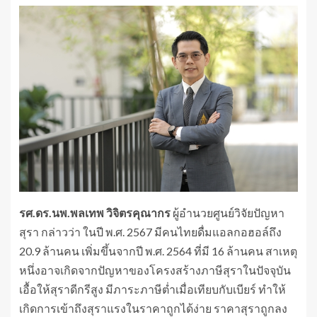
รศ.ดร.นพ.พลเทพ
วิจิตรคุณากร
ผู้อำนวยศูนย์วิจัยปัญหา
สุรา กล่าวว่า ในปี พ.ศ. 2567 มีคนไทยดื่มแอลกอฮอล์ถึง
20.9 ล้านคน เพิ่มขึ้นจากปี พ.ศ. 2564 ที่มี 16 ล้านคน สาเหตุ
หนึ่งอาจเกิดจากปัญหาของโครงสร้างภาษีสุราในปัจจุบัน
เอื้อให้สุราดีกรีสูง มีภาระภาษีต่ำเมื่อเทียบกับเบียร์ ทำให้
เกิดการเข้าถึงสุราแรงในราคาถูกได้ง่าย ราคาสุราถูกลง