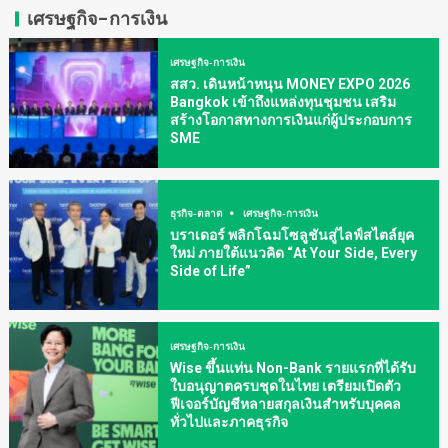
เศรษฐกิจ-การเงิน
เศรษฐกิจ-การเงิน
สสว. เดินหน้าหนุน MONEY EXPO 2026
Bangkok เข้าถึงแหล่งทุนชุมชน เสริม
สร้างโอกาสทางการเงินแก่ผู้ประกอบการ
SME
ธุรกิจ-ตลาด
เศรษฐกิจ-การเงิน
บราเดอร์ พลิกโฉมโซลูชันสู่ไลฟ์สไตล์ยุค
ใหม่ ภายใต้แนวคิด “At Your Side, Every
Side of Life”
เศรษฐกิจ-การเงิน
Wise ขึ้นแท่น Non-Bank รายแรกที่ได้รับ
ใบอนุญาตครบชุดในไทย เตรียมเปิดตัว
ฟีเจอร์บัญชีหลายสกุลเงินสำหรับบุคคล
ทั่วไปและภาคธุรกิจ