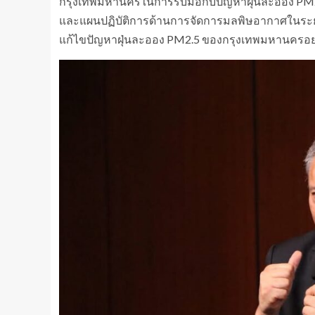
กรุงเทพมหานครในการรับมือกับปัญหาฝุ่นละออง PM2
และแผนปฏิบัติการด้านการจัดการมลพิษอากาศในระ
แก้ไขปัญหาฝุ่นละออง PM2.5 ของกรุงเทพมหานครอย่า