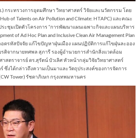
(วช.) กระทรวงการอุดมศึกษา วิทยาศาสตร์ วิจัยและนวัตกรรม โดย
Hub of Talents on Air Pollution and Climate: HTAPC) และคณะ
ประชุมเปิดตัวโครงการ “การพัฒนาแผนเฉพาะกิจและแผนบริหาร
nt of Ad Hoc Plan and Inclusive Clean Air Management Plan
รหัสปัจจัย แก้ไขปัญหาฝุ่นเมือง แผนปฏิบัติการแก้ไขฝุ่นละออง
ียรติจากนายทศพล สุภารี รองผู้อํานวยการสํานักสิ่งแวดล้อม
ตราจารย์ ดร.สุรัตน์ บัวเลิศ หัวหน้ากลุ่มวิจัยวิทยาศาสตร์
 ซึ่งได้กล่าวถึงความเป็นมาและวัตถุประสงค์ของการจัดการ
์ (CW Tower) รัชดาภิเษก กรุงเทพมหานคร