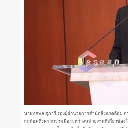
นายทศพล สุภารี รองผู้อํานวยการสํานักสิ่งแวดล้อม ก
สะท้อนถึงความร่วมมือระหว่างหน่วยงานที่เกี่ยวข้อ