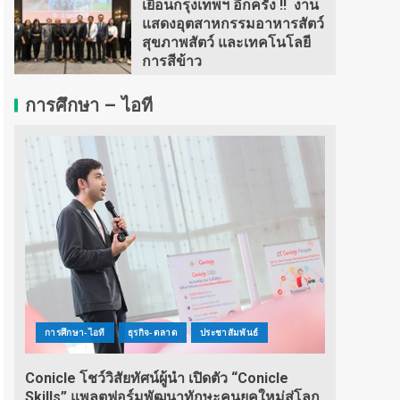
เยือนกรุงเทพฯ อีกครั้ง !! งาน
แสดงอุตสาหกรรมอาหารสัตว์
สุขภาพสัตว์ และเทคโนโลยี
การสีข้าว
การศึกษา – ไอที
การศึกษา-ไอที
ธุรกิจ-ตลาด
ประชาสัมพันธ์
Conicle โชว์วิสัยทัศน์ผู้นำ เปิดตัว “Conicle
Skills” แพลตฟอร์มพัฒนาทักษะคนยุคใหม่สู่โลก