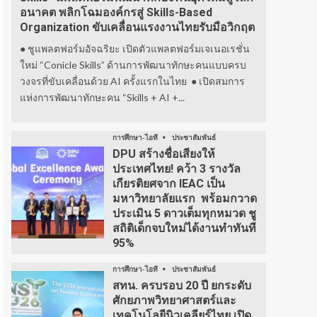
อนาคต พลิกโฉมองค์กรสู่ Skills-Based
Organization ขับเคลื่อนแรงงานไทยรับมือวิกฤต
● ชูแพลตฟอร์มอัจฉริยะ เปิดตัวแพลตฟอร์มเจเนอเรชั่น
ใหม่ “Conicle Skills” ด้านการพัฒนาทักษะคนแบบครบ
วงจรที่ขับเคลื่อนด้วย AI ครั้งแรกในไทย ● เปิดสมการ
แห่งการพัฒนาทักษะคน “Skills + AI +...
การศึกษา-ไอที
ประชาสัมพันธ์
DPU สร้างชื่อเสียงให้
ประเทศไทย! คว้า 3 รางวัล
เกียรติยศจาก IEAC เป็น
มหาวิทยาลัยแรก พร้อมกวาด
ประเมิน 5 ดาวเต็มทุกหมวด ชู
สถิติเด็กจบใหม่ได้งานทำทันที
95%
การศึกษา-ไอที
ประชาสัมพันธ์
สทน. ครบรอบ 20 ปี ยกระดับ
ศักยภาพวิทยาศาสตร์และ
เทคโนโลยีนิวเคลียร์ไทย เปิด